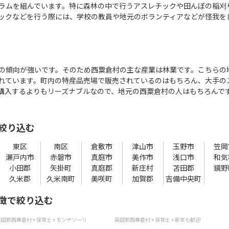
ラムを組んでいます。特に森林の中で行うアスレチックや田んぼの稲刈
ックなどを行う際には、学校の教員や地元のボランティアなどが怪我を
の傾向が強いです。そのため西粟倉村の主な産業は林業です。こちらの
れています。町内の特産品売場で販売されているのはもちろん、大手の
購入するよりもリーズナブルなので、地元の西粟倉村の人はもちろんで
絞り込む
東区
南区
倉敷市
津山市
玉野市
笠岡
瀬戸内市
赤磐市
真庭市
美作市
浅口市
和気
小田郡
矢掛町
真庭郡
新庄村
苫田郡
鏡野
久米郡
久米南町
美咲町
加賀郡
吉備中央町
徴で絞り込む
田郡西粟倉村 × 保育士 × モンテソーリ
英田郡西粟倉村 × 保育士 × 新卒も歓迎