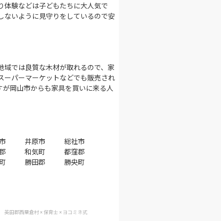
り体験などは子どもたちに大人気で
しないように見守りをしているので安
地域では良質な木材が取れるので、家
スーパーマーケットなどでも販売され
すが岡山市からも家具を買いに来る人
市
井原市
総社市
郡
和気町
都窪郡
町
勝田郡
勝央町
英田郡西粟倉村 × 保育士 × ヨコミネ式