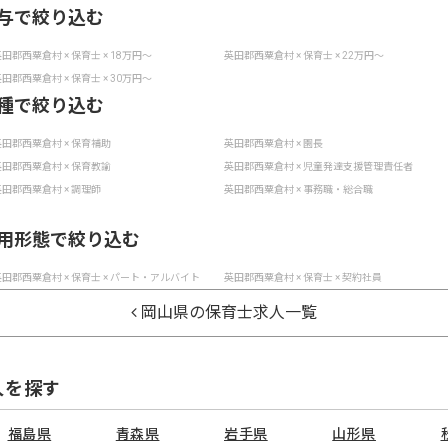
与で絞り込む
田郡西粟倉村 × 保育士 × 18万円〜
英田郡西粟倉村 × 保育士 × 22万円〜
田郡西粟倉村 × 保育士 × 30万円〜
種で絞り込む
田郡西粟倉村 × 保育補助
英田郡西粟倉村 × 園長
田郡西粟倉村 × 保育教諭
英田郡西粟倉村 × 児童発達支援管理責任者
田郡西粟倉村 × 調理師
英田郡西粟倉村 × 事務職・総合職
用形態で絞り込む
田郡西粟倉村 × 保育士 × パート・アルバイト
英田郡西粟倉村 × 保育士 × 契約社員
岡山県の保育士求人一覧
人を探す
福島県
青森県
岩手県
山形県