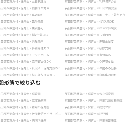
田郡西粟倉村 × 保育士 × 土日祝休み
英田郡西粟倉村 × 保育士 × 乳児保育のみ
田郡西粟倉村 × 保育士 × 福利厚生充実
英田郡西粟倉村 × 保育士 × 社会保険完備
田郡西粟倉村 × 保育士 × 車通勤可
英田郡西粟倉村 × 保育士 × ボーナス・賞与あり
田郡西粟倉村 × 保育士 × 臨時職員
英田郡西粟倉村 × 保育士 × 4月入職OK
田郡西粟倉村 × 保育士 × 無資格可
英田郡西粟倉村 × 保育士 × 産休育休制度
田郡西粟倉村 × 保育士 × 駅近5分以内
英田郡西粟倉村 × 保育士 × 扶養内可
田郡西粟倉村 × 保育士 × 低離職率
英田郡西粟倉村 × 保育士 × 退職金制度
田郡西粟倉村 × 保育士 × 昇給昇進あり
英田郡西粟倉村 × 保育士 × 研修充実
田郡西粟倉村 × 保育士 × アットホーム
英田郡西粟倉村 × 保育士 × 復帰率高
田郡西粟倉村 × 保育士 × 家庭都合休OK
英田郡西粟倉村 × 保育士 × 交通費支給
田郡西粟倉村 × 保育士 × 託児所・保育支援あり
英田郡西粟倉村 × 保育士 × 午前のみ勤務
田郡西粟倉村 × 保育士 × 持ち帰り仕事なし
英田郡西粟倉村 × 保育士 × 自転車通勤可
設形態で絞り込む
田郡西粟倉村 × 保育士 × 保育園
英田郡西粟倉村 × 保育士 × 公立保育園
田郡西粟倉村 × 保育士 × 認定保育園
英田郡西粟倉村 × 保育士 × 児童発達支援施設
田郡西粟倉村 × 保育士 × 認可外保育園
英田郡西粟倉村 × 保育士 × 病児保育
田郡西粟倉村 × 保育士 × 放課後等デイサービス
英田郡西粟倉村 × 保育士 × 託児所
田郡西粟倉村 × 保育士 × 病院内保育
英田郡西粟倉村 × 保育士 × 児童養護施設