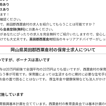
助あり
スあり
ます！
確認ください。
で、英田郡西粟倉村の求人を紹介してもらうことは可能ですか？
ら会員登録(無料)
にお進みください。
があなたにぴったりの求人を完全無料でご紹介いたしますので、安心し
けでも大丈夫です。
英田郡西粟倉村
担当のキャリアアドバイザーがしっ
岡山県英田郡西粟倉村の保育士求人について
いですが、ボーナスは高いです
与は20万円前後で全国平均の23万円よりも低いですが、西粟倉村の保
らう事が可能です。保育園によっては生活するのに絶対に必要な住宅手
お金の面で困ることはないです。 厚生年金や健康保険なども法人がか
実施しています
育振興基本計画を立てています。西粟倉村の教育委員会では基本計画の