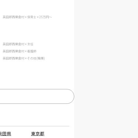
英田郡西粟倉村 × 保育士 × 25万円〜
英田郡西粟倉村 × 主任
英田郡西粟倉村 × 看護師
英田郡西粟倉村 × その他(職種)
秋田県
東京都