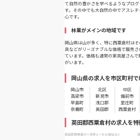
て自然の豊かさを学べるようなプログ
す。その中でも大自然の中でアスレチ
心です。
林業がメインの地域です
岡山県は山が多く、特に西粟倉村はそ
具などがリーズナブルな価格で販売さ
ています。価格も通常の家具屋さんで
がいます。
岡山県の求人を市区町村で
岡山市
北区
中区
高梁市
新見市
備前市
早島町
浅口郡
里庄町
奈義町
英田郡
西粟倉村
英田郡西粟倉村の求人を特
英田郡西粟倉村 × 保育士 × 社会福祉法人
英