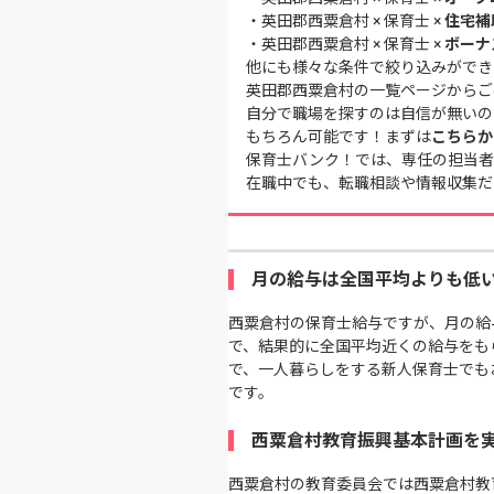
・
英田郡西粟倉村 × 保育士 ×
住宅補
・
英田郡西粟倉村 × 保育士 ×
ボーナ
他にも様々な条件で絞り込みができ
英田郡西粟倉村の一覧ページ
からご
自分で職場を探すのは自信が無いの
もちろん可能です！まずは
こちらか
保育士バンク！では、専任の担当者
在職中でも、転職相談や情報収集だ
月の給与は全国平均よりも低
西粟倉村の保育士給与ですが、月の給
で、結果的に全国平均近くの給与をも
で、一人暮らしをする新人保育士でも
です。
西粟倉村教育振興基本計画を
西粟倉村の教育委員会では西粟倉村教