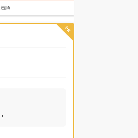
新着順
PR
す！