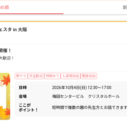
め順
タ in 大阪
開催！
大歓迎！
駅チカ
学生歓迎
特典あり
入退場自由
服装自由
日時
2026年10月4日(日) 12:30〜17:00
会場
梅田センタービル クリスタルホール
ここが
短時間で複数の園の先生方とお話できま
ポイント！