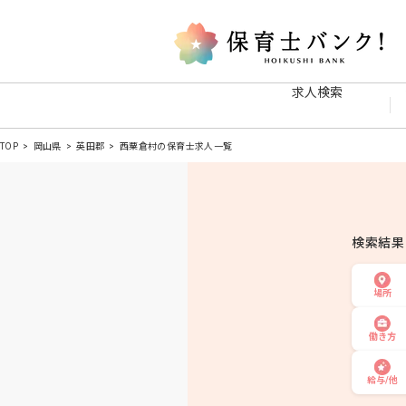
求人検索
TOP
岡山県
英田郡
西粟倉村の保育士求人一覧
検索結
場所
働き方
給与/他