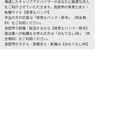
精通したキャリアアドバイザーがあなたに最適な求人
をご紹介させていただきます。真庭市の保育士求人・
転職サイト【保育士バンク!】
学生の方の応募は「保育士バンク！新卒」（完全無
料）をご利用ください。
真庭市で就職・就活するなら【保育士バンク！新卒】
宿泊業への転職をお考えの方は「おもてなしHR」（完
全無料）をご利用ください。
真庭市のホテル・旅館求人・転職は【おもてなしHR】
非公開の求人多数！ 紹介登録はこちら
真庭市の求人を紹介してもらう
保育士バンク！は
あなたに合う職場を一緒にお探します
保育をよく知るアドバイザーがフルサポート
非公開求人やここだけの保育園情報が充実
累計40万人以上が利用した信頼実績
適正な有料職業紹介事業者として
厚生労働省の認定取得