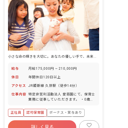
小さな命の輝きを大切に。あなたの優しい手で、未来を育むお仕事です。
給与
月給175,000円 ~ 210,000円
休日
年間休日120日以上
アクセス
JR姫新線 久世駅（徒歩14分）
仕事内容
特定非営利活動法人 愛慈園にて、保育士
業務に従事していただきます。 ・0歳児
~2歳児の保育を担当します。 ・園児定
員は40名です。 （内訳:0歳児16名、1歳
正社員
認可保育園
ボーナス・賞与あり
児12名、2歳児12名） ■園児年齢層：0
～2歳児
年間休日120日以上
社会保険完備
有給
詳しく見る
退職金制度
昇給昇進あり
産休育休制度