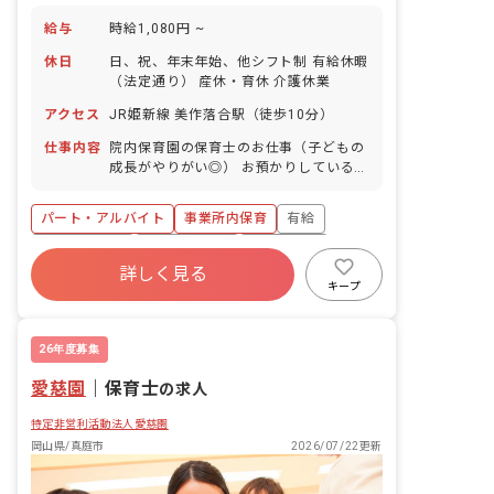
給与
時給1,080円 ~
休日
日、祝、年末年始、他シフト制 有給休暇
（法定通り） 産休・育休 介護休業
アクセス
JR姫新線 美作落合駅（徒歩10分）
仕事内容
院内保育園の保育士のお仕事（子どもの
成長がやりがい◎） お預かりしている子
ども達についてお世話をお願いします ・
食事・睡眠・排泄・清潔・衣類の着脱等
パート・アルバイト
事業所内保育
有給
・集団生活を通じた社会性の装着 ・行事
の計画・実行、お知らせの作成
福利厚生充実
産休育休制度
未経験歓迎
詳しく見る
研修充実
WEB面接OK
複数園あり
キープ
ブランクOK
26年度募集
愛慈園
｜
保育士
の求人
特定非営利活動法人愛慈園
岡山県/真庭市
2026/07/22更新