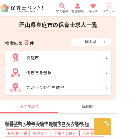
求人検索
転職相談
キープ
メニュー
岡山県真庭市の保育士求人一覧
3
岡山県
検索結果
件
真庭市
場所
働き方を選択
働き方
こだわり条件を選択
給与/他
おすすめ順
新着順
就職活動・情報収集中の学生さん大歓迎！
保育士バンク！就職・転職フェスタ in 大阪
持ち物不要
特典あり
学生さん歓迎
入退場自由