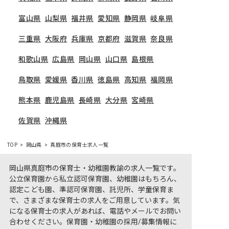
富山県
山梨県
福井県
愛知県
静岡県
岐阜県
三重県
大阪府
兵庫県
京都府
滋賀県
奈良県
和歌山県
広島県
岡山県
山口県
島根県
鳥取県
愛媛県
香川県
徳島県
高知県
福岡県
熊本県
鹿児島県
長崎県
大分県
宮崎県
佐賀県
沖縄県
TOP
岡山県
真庭市の保育士求人一覧
岡山県真庭市の保育士・幼稚園教諭の求人一覧です。
公立保育園から私立認可保育園、幼稚園はもちろん、
認定こども園、準認可保育園、託児所、学童保育ま
で、さまざまな保育士の求人をご用意しています。気
になる保育士の求人があれば、電話やメールでお問い
合わせください。保育園・幼稚園の採用/募集情報に