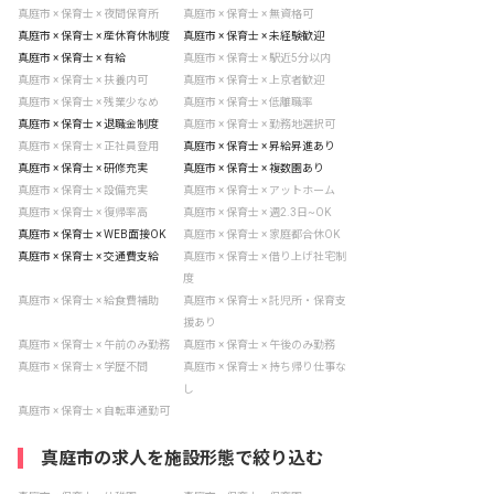
真庭市 × 保育士 × 夜間保育所
真庭市 × 保育士 × 無資格可
真庭市 × 保育士 × 産休育休制度
真庭市 × 保育士 × 未経験歓迎
真庭市 × 保育士 × 有給
真庭市 × 保育士 × 駅近5分以内
真庭市 × 保育士 × 扶養内可
真庭市 × 保育士 × 上京者歓迎
真庭市 × 保育士 × 残業少なめ
真庭市 × 保育士 × 低離職率
真庭市 × 保育士 × 退職金制度
真庭市 × 保育士 × 勤務地選択可
真庭市 × 保育士 × 正社員登用
真庭市 × 保育士 × 昇給昇進あり
真庭市 × 保育士 × 研修充実
真庭市 × 保育士 × 複数園あり
真庭市 × 保育士 × 設備充実
真庭市 × 保育士 × アットホーム
真庭市 × 保育士 × 復帰率高
真庭市 × 保育士 × 週2.3日~OK
真庭市 × 保育士 × WEB面接OK
真庭市 × 保育士 × 家庭都合休OK
真庭市 × 保育士 × 交通費支給
真庭市 × 保育士 × 借り上げ社宅制
度
真庭市 × 保育士 × 給食費補助
真庭市 × 保育士 × 託児所・保育支
援あり
真庭市 × 保育士 × 午前のみ勤務
真庭市 × 保育士 × 午後のみ勤務
真庭市 × 保育士 × 学歴不問
真庭市 × 保育士 × 持ち帰り仕事な
し
真庭市 × 保育士 × 自転車通勤可
真庭市の求人を施設形態で絞り込む