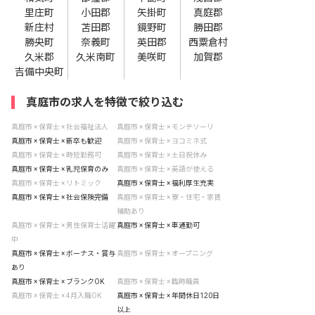
里庄町
小田郡
矢掛町
真庭郡
新庄村
苫田郡
鏡野町
勝田郡
勝央町
奈義町
英田郡
西粟倉村
久米郡
久米南町
美咲町
加賀郡
吉備中央町
真庭市の求人を特徴で絞り込む
真庭市 × 保育士 × 社会福祉法人
真庭市 × 保育士 × モンテソーリ
真庭市 × 保育士 × 新卒も歓迎
真庭市 × 保育士 × ヨコミネ式
真庭市 × 保育士 × 時短勤務可
真庭市 × 保育士 × 土日祝休み
真庭市 × 保育士 × 乳児保育のみ
真庭市 × 保育士 × 英語が使える
真庭市 × 保育士 × リトミック
真庭市 × 保育士 × 福利厚生充実
真庭市 × 保育士 × 社会保険完備
真庭市 × 保育士 × 寮・住宅・家賃
補助あり
真庭市 × 保育士 × 男性保育士活躍
真庭市 × 保育士 × 車通勤可
中
真庭市 × 保育士 × ボーナス・賞与
真庭市 × 保育士 × オープニング
あり
真庭市 × 保育士 × ブランクOK
真庭市 × 保育士 × 臨時職員
真庭市 × 保育士 × 4月入職OK
真庭市 × 保育士 × 年間休日120日
以上