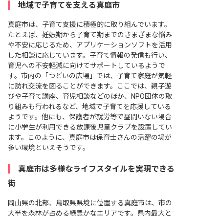
地域で子育てを支える真庭市
真庭市は、子育て支援に積極的に取り組んでいます。
たとえば、妊娠期から子育て期までのさまざまな悩み
や不安に応じるため、アプリケーションソフトを活用
した相談に応じています。子育て情報の発信も行い、
育児への不安軽減に向けてサポートしているようで
す。市内の「つどいの広場」では、子育て家庭が気軽
に訪れ交流を図ることができます。ここでは、親子遊
びや子育て講座、育児相談などのほか、NPO団体の取
り組みも行われるなど、地域で子育てを応援している
ようです。他にも、保護者が就労等で昼間いない場合
に小学生が利用できる放課後児童クラブを設置してい
ます。このように、真庭市は保育士さんの活躍の場が
多い環境といえそうです。
真庭市は多様なライフスタイルを実現できる
街
岡山県の北部、鳥取県県境に位置する真庭市は、市の
大半を森林が占める緑豊かなエリアです。県内最大と