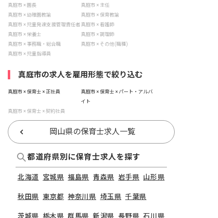
真庭市 × 園長
真庭市 × 主任
真庭市 × 幼稚園教諭
真庭市 × 保育教諭
真庭市 × 児童発達支援管理責任者
真庭市 × 看護師
真庭市 × 栄養士
真庭市 × 調理師
真庭市 × 事務職・総合職
真庭市 × その他(職種)
真庭市 × 児童指導員
真庭市の求人を雇用形態で絞り込む
真庭市 × 保育士 × 正社員
真庭市 × 保育士 × パート・アルバ
イト
真庭市 × 保育士 × 契約社員
岡山県の保育士求人一覧
都道府県別に保育士求人を探す
北海道
宮城県
福島県
青森県
岩手県
山形県
秋田県
東京都
神奈川県
埼玉県
千葉県
茨城県
栃木県
群馬県
新潟県
長野県
石川県