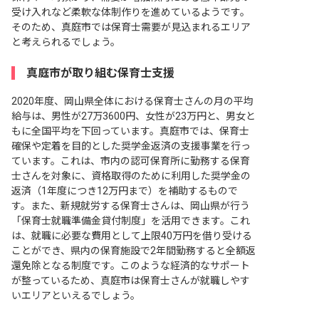
受け入れなど柔軟な体制作りを進めているようです。
そのため、真庭市では保育士需要が見込まれるエリア
と考えられるでしょう。
真庭市が取り組む保育士支援
2020年度、岡山県全体における保育士さんの月の平均
給与は、男性が27万3600円、女性が23万円と、男女と
もに全国平均を下回っています。真庭市では、保育士
確保や定着を目的とした奨学金返済の支援事業を行っ
ています。これは、市内の認可保育所に勤務する保育
士さんを対象に、資格取得のために利用した奨学金の
返済（1年度につき12万円まで）を補助するもので
す。また、新規就労する保育士さんは、岡山県が行う
「保育士就職準備金貸付制度」を活用できます。これ
は、就職に必要な費用として上限40万円を借り受ける
ことができ、県内の保育施設で2年間勤務すると全額返
還免除となる制度です。このような経済的なサポート
が整っているため、真庭市は保育士さんが就職しやす
いエリアといえるでしょう。