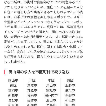
なる市域は、市街地や山間部など5つの特色あるエリ
アから成り立っているため、居住エリアを選んで自分
に合った暮らし方が実現できるかもしれません。市内
には、四季折々の景色を楽しめるスポットや、スキー
や温泉などでリフレッシュできそうなレジャースポッ
トが充実しているようです。真庭市には、高速道路の
インターチェンジが5カ所あり、岡山市内へは約1時
間、大阪府へは約2時間半とスムーズに移動できます。
高速バスも充実しており、週末には遠方へのおでかけ
も楽しめるでしょう。移住に関する補助金や体験ツア
ーなど、安心して生活を始めるためのバックアップ体
制が整えられており、暮らしやすいエリアといえるか
もしれません。
岡山県の求人を市区町村で絞り込む
岡山市
北区
中区
東区
南区
倉敷市
津山市
玉野市
笠岡市
井原市
総社市
高梁市
新見市
備前市
瀬戸内市
赤磐市
真庭市
美作市
浅口市
和気郡
和気町
都窪郡
早島町
浅口郡