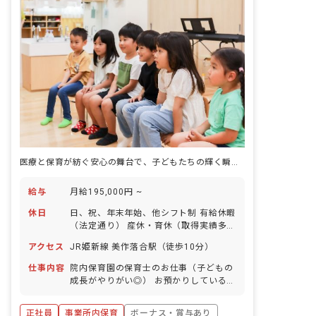
医療と保育が紡ぐ安心の舞台で、子どもたちの輝く瞬間を一緒に
給与
月給195,000円 ~
休日
日、祝、年末年始、他シフト制 有給休暇
（法定通り） 産休・育休（取得実績多
数） 介護休業 慶弔休暇 ※年間休日107
アクセス
JR姫新線 美作落合駅（徒歩10分）
日
仕事内容
院内保育園の保育士のお仕事（子どもの
成長がやりがい◎） お預かりしている子
ども達についてお世話をお願いします ・
食事・睡眠・排泄・清潔・衣類の着脱等
正社員
事業所内保育
ボーナス・賞与あり