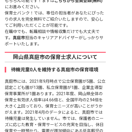
もちろん可能です！まずは
こちらから会員登録(無料)
にお進みください。
保育士バンク！では、専任の担当者があなたにぴった
りの求人を完全無料でご紹介いたしますので、安心し
てご利用いただくことが可能です。
在職中でも、転職相談や情報収集だけでも大丈夫で
す。
真庭市
担当のキャリアアドバイザーがしっかりサ
ポートいたします。
岡山県真庭市の保育士求人について
待機児童0人を維持する真庭市の保育環境
真庭市には、2021年9月時点で公立保育園が5園、公立
認定こども園が13園、私立保育園が1園、企業主導型
保育事業所が1園あります。2021年度、岡山県全体の
保育士有効求人倍率は4.66倍と、全国平均の2.94倍を
大きく上回っており、保育士ニーズが高いことがうか
がえます。2021年4月のデータによると、真庭市では
待機児童は発生していません。市では、保護者のニー
ズに応じた教育・保育サービスの充実を目指し、休日
保育や一時預かり、需要が増加傾向にある低年齢児の