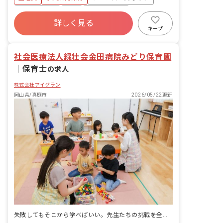
・集団生活を通じた社会性の装着 ・行事
の計画・実行、お知らせの作成
社会保険完備
有給
福利厚生充実
詳しく見る
退職金制度
昇給昇進あり
産休育休制度
キープ
未経験歓迎
社会医療法人緑壮会金田病院みどり保育園
｜
保育士
の求人
株式会社アイグラン
岡山県/真庭市
2026/05/22更新
失敗してもそこから学べばいい。先生たちの挑戦を全力でバックアップします。