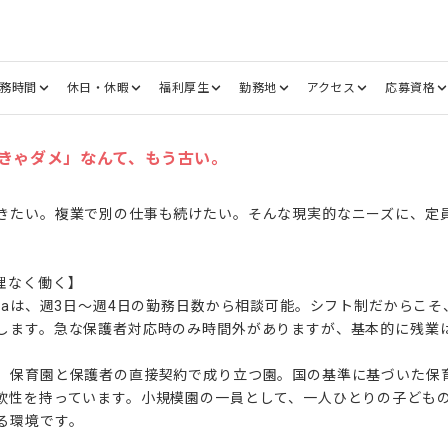
務時間
休日・休暇
福利厚生
勤務地
アクセス
応募資格
きゃダメ」なんて、もう古い。
きたい。複業で別の仕事も続けたい。そんな現実的なニーズに、定員
なく働く】

anaは、週3日〜週4日の勤務日数から相談可能。シフト制だからこ
します。急な保護者対応時のみ時間外がありますが、基本的に残業は
、保育園と保護者の直接契約で成り立つ園。国の基準に基づいた保
軟性を持っています。小規模園の一員として、一人ひとりの子ども
環境です。
