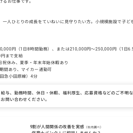
げるお仕事です。

、一人ひとりの成長をていねいに見守りたい方。小規模施設で子ど
00,000円（1日8時間勤務）、または210,000円～250,000円（1日6
0円まで支給

日祝休み、夏季・年末年始休暇あり

期間あり、マイカー通勤可

小田急小田原線）4分
、給与、勤務時間、休日・休暇、福利厚生、応募資格などのご不明
にお問い合わせください。
9割が人間関係の改善を実感
（社内調べ）
保育士バンク！に相談しませんか？