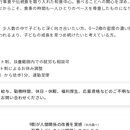
行事食や伝統食を取り入れた和食中心。食べることへの関心を深め
だからこそ、食事の時間も一人ひとりのペースを尊重したものになり
、少人数の中で子どもと深く向き合いたい方。0～2歳の密度の濃い
われるより、子どもの成長を見つめ続けたいと考えている方。

フト制、扶養範囲内での就労も相談可

ト制によるお休み調整

線）から徒歩1分、通勤至便
、給与、勤務時間、休日・休暇、福利厚生、応募資格などのご不明
にお問い合わせください。
9割が人間関係の改善を実感
（社内調べ）