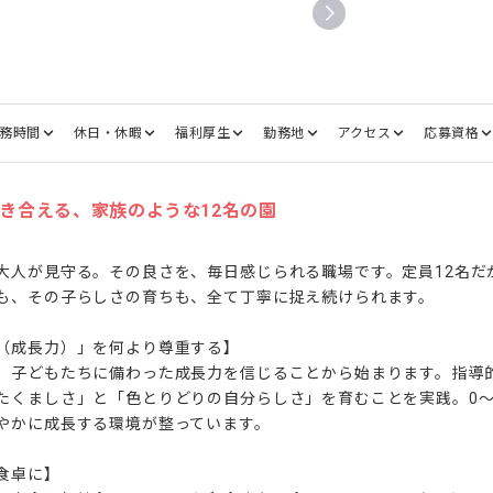
務時間
休日・休暇
福利厚生
勤務地
アクセス
応募資格
向き合える、家族のような12名の園
大人が見守る。その良さを、毎日感じられる職場です。定員12名だ
も、その子らしさの育ちも、全て丁寧に捉え続けられます。

（成長力）」を何より尊重する】

、子どもたちに備わった成長力を信じることから始まります。指導
たくましさ」と「色とりどりの自分らしさ」を育むことを実践。0～
やかに成長する環境が整っています。

卓に】
