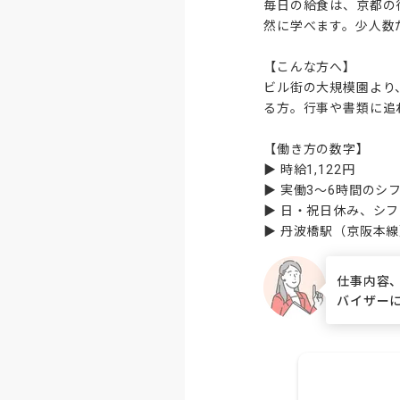
毎日の給食は、京都の
然に学べます。少人数
【こんな方へ】

ビル街の大規模園より
る方。行事や書類に追
【働き方の数字】

▶ 時給1,122円

▶ 実働3～6時間のシ
▶ 日・祝日休み、シフ
▶ 丹波橋駅（京阪本
仕事内容
バイザー