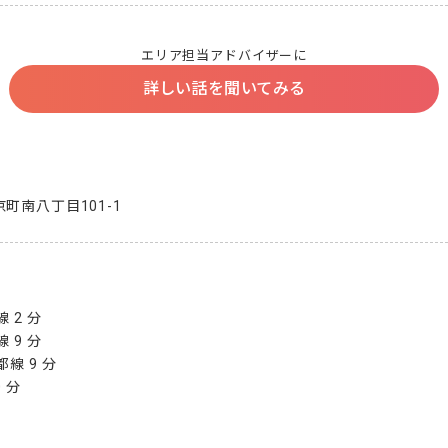
エリア担当アドバイザーに
詳しい話を聞いてみる
町南八丁目101-1
2 分

9 分

 9 分

 分