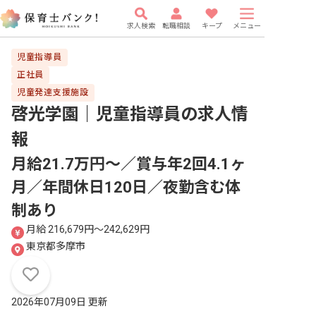
求人検索
転職相談
キープ
メニュー
児童指導員
正社員
児童発達支援施設
啓光学園｜児童指導員
の求人情
報
月給21.7万円～／賞与年2回4.1ヶ
月／年間休日120日／夜勤含む体
制あり
月給 216,679円〜242,629円
東京都多摩市
2026年07月09日 更新