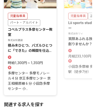
児童指導員
児童指導員
正社員
パート・アルバイト
Lii sports studio 多摩セ
ー
コペルプラス多摩センター教
株式会社リィ
室
笑顔あふれる放課後を一緒
株式会社建装
創りませんか？あなたの個
積み木ひとつ、パズルひとつ
が光る職場です。
に「できた」の瞬間を仕込む
児童発達支援の現場です。
月給233,100円 ~ 416,100
時給1,300円 ~ 1,350円
小田急多摩線 多摩センタ
駅（徒歩7分）
多摩センター 多摩モノレー
ル 4 分 京王多摩センター 京
王相模原線 6 分 小田急多摩
センター 小...
関連する求人を探す