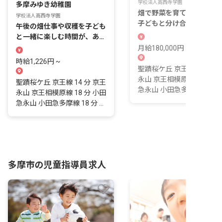
学校法人高西寺学園
多摩みゆき幼稚園
畑で野菜を育て、実る喜び
学校法人高西寺学園
子どもと分け合う保育がこ
午後の畑仕事や収穫を子ども
にあります。
と一緒に楽しむ時間が、あな
たの日常になります。
月給180,000円 ~ 210,000
時給1,226円 ~
聖蹟桜ケ丘 京王線 14 分 
永山 京王相模原線 18 分 
聖蹟桜ケ丘 京王線 14 分 京王
急永山 小田急多摩線 18 分 ..
永山 京王相模原線 18 分 小田
急永山 小田急多摩線 18 分 ...
多摩市の児童指導員求人