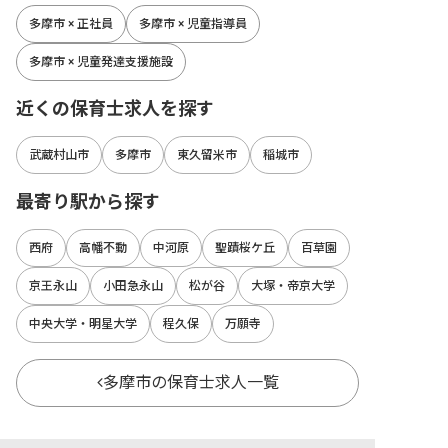
多摩市 × 正社員
多摩市 × 児童指導員
多摩市 × 児童発達支援施設
近くの保育士求人を探す
武蔵村山市
多摩市
東久留米市
稲城市
最寄り駅から探す
西府
高幡不動
中河原
聖蹟桜ケ丘
百草園
京王永山
小田急永山
松が谷
大塚・帝京大学
中央大学・明星大学
程久保
万願寺
多摩市の保育士求人一覧