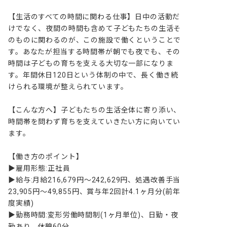
【生活のすべての時間に関わる仕事】日中の活動だ
けでなく、夜間の時間も含めて子どもたちの生活そ
のものに関わるのが、この施設で働くということで
す。あなたが担当する時間帯が朝でも夜でも、その
時間は子どもの育ちを支える大切な一部になりま
す。年間休日120日という体制の中で、長く働き続
けられる環境が整えられています。

【こんな方へ】子どもたちの生活全体に寄り添い、
時間帯を問わず育ちを支えていきたい方に向いてい
ます。

【働き方のポイント】

▶雇用形態:正社員

▶給与:月給216,679円～242,629円、処遇改善手当
23,905円～49,855円、賞与年2回計4.1ヶ月分(前年
度実績)

▶勤務時間:変形労働時間制(1ヶ月単位)、日勤・夜
勤あり、休憩60分
