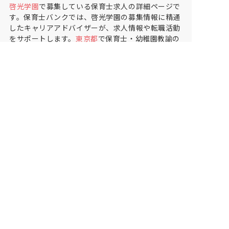
啓光学園
で募集している保育士求人の詳細ページで
す。保育士バンクでは、啓光学園の募集情報に精通
したキャリアアドバイザーが、求人情報や転職活動
をサポートします。
東京都
で保育士・幼稚園教諭の
求人をお探しの方にピッタリです。児童発達支援施
設や
多摩市
で気になる保育士の求人があれば、電話
やメールでお問い合わせください。保育士の求人・
転職なら【保育士バンク!】
保育士バンク！は
あなたに合う職場を一緒にお探ししま
す
保育をよく知るアドバイザーがフルサポート
非公開求人やここだけの保育園情報が充実
累計40万人以上が利用した信頼実績