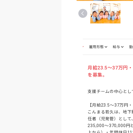
募集職種
雇用形態
給与
勤
月給23.5〜37
を募集。
支援チームの中心とし
【月給23.5〜37万
こんまる若久は、地下
任者（児発管）として
235,000〜370
上から）・年間休日1