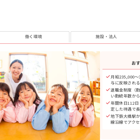
働く環境
施設・法人
お
月給235,000
与に反映され
退職金制度（勤
い勤続年数か
年間休日112
定した待遇で
地下鉄大橋駅か
線沿線でアク