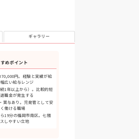
ギャラリー
すすめポイント
〜370,000円。経験と実績が給
る幅広い給与レンジ
続1年以上から）。比較的短
ら退職金が発生する
日・賞与あり。児発管として安
長く働ける職場
ら19分の福岡市南区。七隈
セスしやすい立地