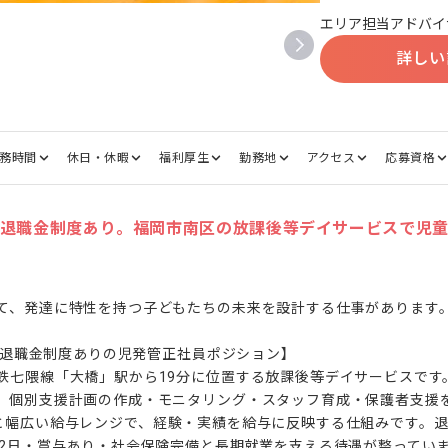
エリア担当アドバイ
詳しい
務時間
休日・休暇
福利厚生
勤務地
アクセス
応募資格
万円・退職金制度あり。福岡市南区の放課後等デイサービスで児
て、発達に特性を持つ子どもたちの未来を設計する仕事があります。
円・退職金制度ありの児発管正社員ポジション】

鉄七隈線「大橋」駅から19分に位置する放課後等デイサービスです
、個別支援計画の作成・モニタリング・スタッフ育成・保護者支援
,000円と幅広い給与レンジで、経験・実績を給与に反映する仕組みです。
12日・賞与あり・社会保険完備と長期就業を支える待遇が整っていま