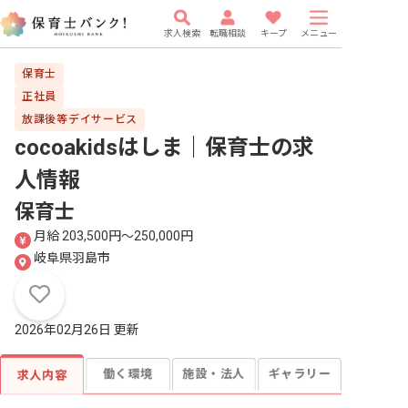
求人検索
転職相談
キープ
メニュー
保育士
正社員
放課後等デイサービス
cocoakidsはしま｜保育士
の求
人情報
保育士
月給 203,500円〜250,000円
岐阜県羽島市
2026年02月26日 更新
働く環境
施設・法人
ギャラリー
求人内容