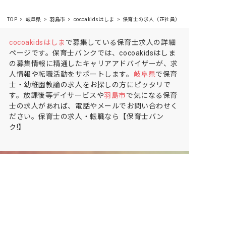
TOP
岐阜県
羽島市
cocoakidsはしま
保育士の求人（正社員）
cocoakidsはしま
で募集している保育士求人の詳細
ページです。保育士バンクでは、cocoakidsはしま
の募集情報に精通したキャリアアドバイザーが、求
人情報や転職活動をサポートします。
岐阜県
で保育
士・幼稚園教諭の求人をお探しの方にピッタリで
す。放課後等デイサービスや
羽島市
で気になる保育
士の求人があれば、電話やメールでお問い合わせく
ださい。保育士の求人・転職なら【保育士バン
ク!】
保育士バンク！は
あなたに合う職場を一緒にお探ししま
す
保育をよく知るアドバイザーがフルサポート