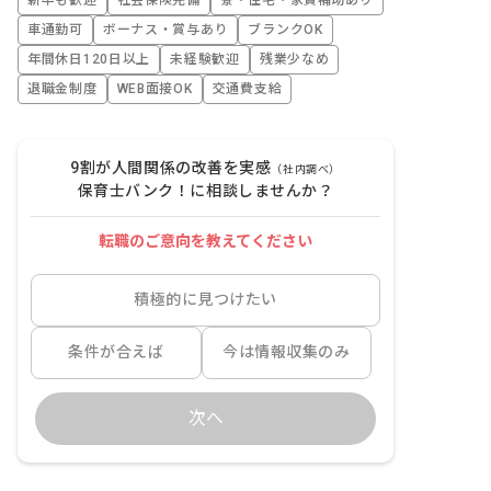
新卒も歓迎
社会保険完備
寮・住宅・家賃補助あり
車通勤可
ボーナス・賞与あり
ブランクOK
年間休日120日以上
未経験歓迎
残業少なめ
退職金制度
WEB面接OK
交通費支給
9割が人間関係の改善を実感
（社内調べ）
保育士バンク！に相談しませんか？
転職のご意向を教えてください
積極的に見つけたい
条件が合えば
今は情報収集のみ
次へ