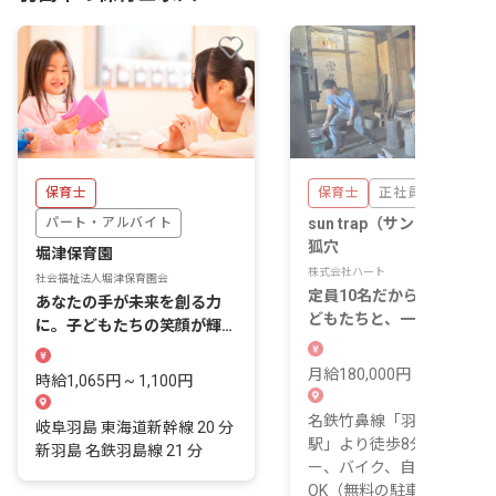
保育士
保育士
正社員
パート・アルバイト
sun trap（サン・トラップ
狐穴
堀津保育園
株式会社ハート
社会福祉法人堀津保育園会
定員10名だからできる。子
あなたの手が未来を創る力
どもたちと、一緒に帰る毎
に。子どもたちの笑顔が輝く
日。
堀津保育園で、私たちと働こ
う
月給180,000円 ~
時給1,065円 ~ 1,100円
名鉄竹鼻線「羽島市役所前
岐阜羽島 東海道新幹線 20 分
駅」より徒歩8分 ※マイカ
新羽島 名鉄羽島線 21 分
ー、バイク、自転車通勤
OK（無料の駐車場と駐輪場..