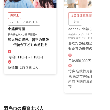
保育士
児童発達支援管理責任者
パート・アルバイト
正社員
小熊保育園
cocoakidsはしま
社会福祉法人小熊保育園会
株式会社メディカルラボ児童発達支援
放課後等デイサービスcocoakids
和太鼓の響き、習字の筆跡
あなたの経験と視点で、子
——伝統が子どもの感性を育
もたちの未来の地図を描い
てる
ほしい。
時給1,110円 ~ 1,180円
月給350,000円 ~ 500,000
駅情報はありません。
竹鼻 名鉄竹鼻線 9 分 不破
色 名鉄竹鼻線 13 分 羽島
所前 名鉄竹鼻線 16 分 羽島
市...
羽島市の保育士求人