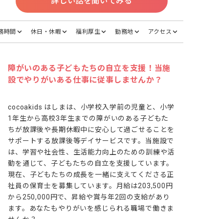
詳しい話を聞いてみる
務時間
休日・休暇
福利厚生
勤務地
アクセス
障がいのある子どもたちの自立を支援！当施
設でやりがいある仕事に従事しませんか？
cocoakids はしまは、小学校入学前の児童と、小学
1年生から高校3年生までの障がいのある子どもた
ちが放課後や長期休暇中に安心して過ごせることを
サポートする放課後等デイサービスです。当施設で
は、学習や社会性、生活能力向上のための訓練や活
動を通じて、子どもたちの自立を支援しています。
現在、子どもたちの成長を一緒に支えてくださる正
社員の保育士を募集しています。月給は203,500円
から250,000円で、昇給や賞与年2回の支給があり
ます。あなたもやりがいを感じられる職場で働きま