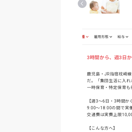
募集職種
雇用形態
給与
3時間から、週3日
鹿児島・JR指宿枕崎
だ。「集団生活に入れ
一時保育・特定保育も行
【週3〜6日・3時間か
9:00〜18:00の
交通費は実費上限10,0
【こんな方へ】
