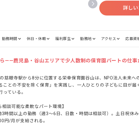
詳しい
勤務時間
休日・休暇
福利厚生
勤務地
アクセス
応募資
から——鹿児島・谷山エリアで少人数制の保育園パートの仕事
線の慈眼寺駅から8分に位置する栄幸保育園谷山は、NPO法人未来へ
ることの不安を除く保育」を実践し、一人ひとりの子どもに目が届
っている。

ら相談可能な柔軟なパート環境】

間で実働3時間以上の勤務（週3〜6日、日数・時間は相談可）。土日祝
00円/月が支給される。
