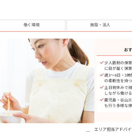
働く環境
施設・法人
お
少人数制の保
に目が届く保
週3〜6日・3
の柔軟性を持
土日祝休みで
しながら働け
鹿児島・谷山
も行う多様な
エリア担当アドバイ