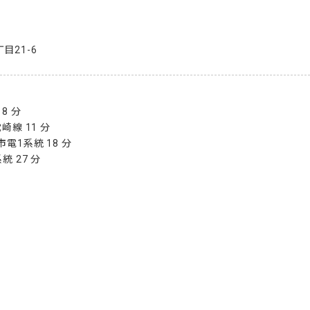
目21-6
 分

線 11 分

1系統 18 分

統 27 分