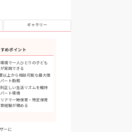
ギャラリー
すすめポイント
育環境で一人ひとりの子ども
育が実践できる
時間以上から相談可能な最大限
つパート勤務
規則正しい生活リズムを維持
るパート環境
エリアで一時保育・特定保育
保育経験が積める
ザーに