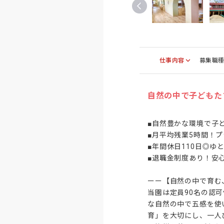
仕事内容
募集職
自然の中で子どもた
■自然豊かな環境で子ど
■月平均残業5時間！プ
■年間休日110日◎ゆ
■退職金制度あり！安心
ーー【自然の中で育む
当園は定員90名の認
な自然の中で五感を使
育」を大切にし、一人