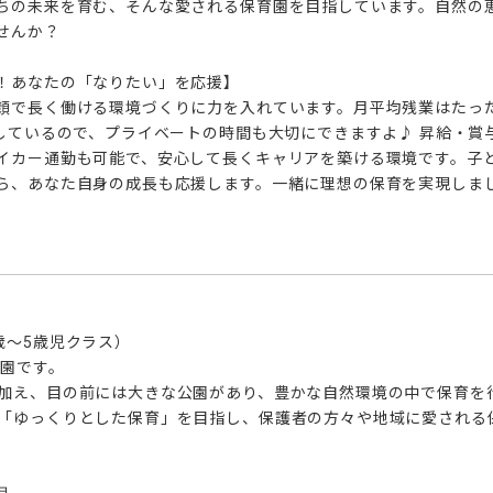
ちの未来を育む、そんな愛される保育園を目指しています。自然の
んか？

！あなたの「なりたい」を応援】

顔で長く働ける環境づくりに力を入れています。月平均残業はたっ
実しているので、プライベートの時間も大切にできますよ♪ 昇給・賞
イカー通勤も可能で、安心して長くキャリアを築ける環境です。子
ら、あなた自身の成長も応援します。一緒に理想の保育を実現しま
～5歳児クラス）

園です。

加え、目の前には大きな公園があり、豊かな自然環境の中で保育を行
「ゆっくりとした保育」を目指し、保護者の方々や地域に愛される