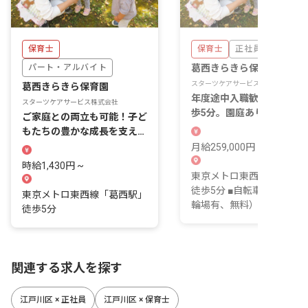
保育士
保育士
正社員
パート・アルバイト
葛西きらきら保育園
スターツケアサービス株式会社
葛西きらきら保育園
年度途中入職歓迎！葛西駅
スターツケアサービス株式会社
歩5分。園庭あり、定員66
ご家庭との両立も可能！子ど
の保育園です！
もたちの豊かな成長を支える
素敵なお仕事です
月給259,000円 ~ 333,000
時給1,430円 ~
東京メトロ東西線「葛西駅
徒歩5分 ■自転車通勤可（
東京メトロ東西線「葛西駅」
輪場有、無料）
徒歩5分
関連する求人を探す
江戸川区 × 正社員
江戸川区 × 保育士