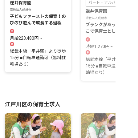
逆井保育園
パート・アルバイト
宗教法人成就寺
逆井保育園
子どもファーストの保育！の
宗教法人成就寺
びのび遊んで成長する過程を
ブランクがあってもOK！
支えませんか？
こで保育士としてのキャリ
を築きませんか
月給223,480円 ~
時給1,270円 ~
総武本線「平井駅」より徒歩
15分 ■自転車通勤可（無料駐
総武本線「平井駅」より徒
輪場あり）
15分 ■自転車通勤可（無料
輪場あり）
江戸川区の保育士求人