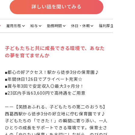
詳しい話を聞いてみる
雇用形態
給与
勤務時間
休日・休暇
福利厚生
子どもたちと共に成長できる環境で、あなた
の夢を育てませんか
■都心の好アクセス！駅から徒歩3分の保育園♪

■年間休日126日でプライベート充実☆

■賞与年3回で安定収入◎最大3ヶ月分！

■23区内手当63,600円で高待遇をご用意

ーー【笑顔あふれる、子どもたちの第二のおうち】

西葛西駅から徒歩3分の好立地に佇む保育園です♪ 
子どもたちの「できた！」の瞬間に寄り添い、一人
ひとりの成長をサポートできる環境です。保育士さ
んの「やりたい保育」を大切にしながら、のびのび