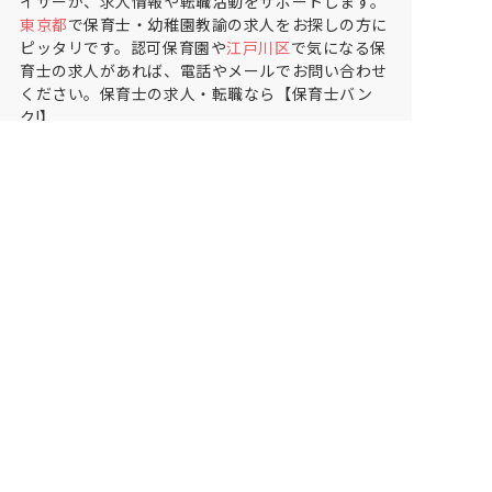
イザーが、求人情報や転職活動をサポートします。
東京都
で保育士・幼稚園教諭の求人をお探しの方に
ピッタリです。認可保育園や
江戸川区
で気になる保
育士の求人があれば、電話やメールでお問い合わせ
ください。保育士の求人・転職なら【保育士バン
ク!】
保育士バンク！は
あなたに合う職場を一緒にお探ししま
す
保育をよく知るアドバイザーがフルサポート
非公開求人やここだけの保育園情報が充実
累計40万人以上が利用した信頼実績
適正な有料職業紹介事業者として
厚生労働省の認定取得