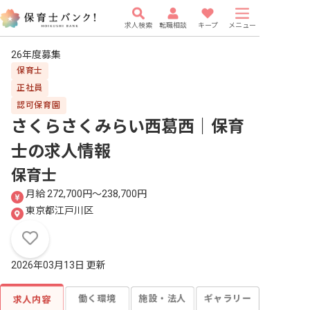
求人検索
転職相談
キープ
メニュー
26年度募集
保育士
正社員
認可保育園
さくらさくみらい西葛西｜保育
士
の求人情報
保育士
月給 272,700円〜238,700円
東京都江戸川区
2026年03月13日 更新
働く環境
施設・法人
ギャラリー
求人内容