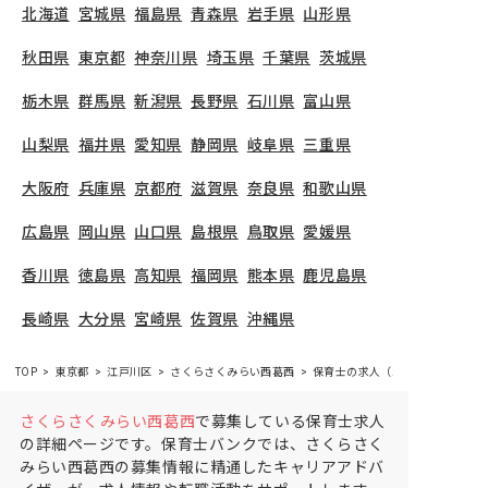
北海道
宮城県
福島県
青森県
岩手県
山形県
秋田県
東京都
神奈川県
埼玉県
千葉県
茨城県
栃木県
群馬県
新潟県
長野県
石川県
富山県
山梨県
福井県
愛知県
静岡県
岐阜県
三重県
大阪府
兵庫県
京都府
滋賀県
奈良県
和歌山県
広島県
岡山県
山口県
島根県
鳥取県
愛媛県
香川県
徳島県
高知県
福岡県
熊本県
鹿児島県
長崎県
大分県
宮崎県
佐賀県
沖縄県
TOP
東京都
江戸川区
さくらさくみらい西葛西
保育士の求人（正社員）
さくらさくみらい西葛西
で募集している保育士求人
の詳細ページです。保育士バンクでは、さくらさく
みらい西葛西の募集情報に精通したキャリアアドバ