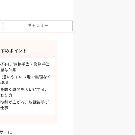
ギャラリー
すすめポイント
25万円、資格手当・業務手当
る給与体系
。通いやすい立地で無理なく
る環境
話を聞く時間を大切にする、
関わり方
ど役割が広がる、放課後等デ
の仕事
ザーに