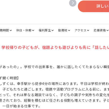
詳しい
務時間
休日・休暇
福利厚生
勤務地
アクセス
応募資格
。学校帰りの子どもが、宿題よりも遊びよりも先に「話した
があったの」。学校での出来事を、誰かに話したくてたまらない瞬間
ず聞く時間】

しずくは、幸手駅から徒歩4分の場所にあります。平日は学校が終
、子どもたちと過ごします。宿題や活動プログラムに入る前に、ま
とって、それは単なる雑談ではなく、子どもの調子や気持ちの変化
意されており、経験を積むほど任される役割も増えていきます。子
、一日が始まる仕事です。
