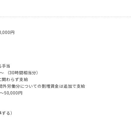
,000円

手当

円〜 （30時間相当分）

関わらず支給

間外労働分についての割増賃金は追加で支給

50,000円

ずる）


