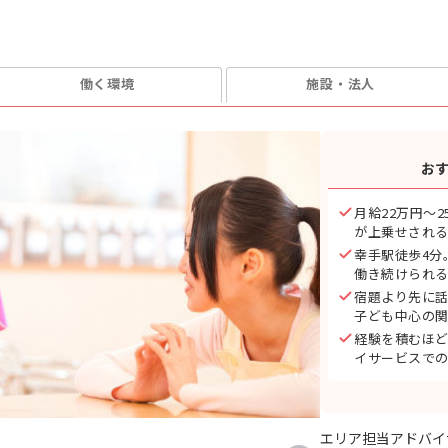
働く環境
施設・法人
お
月給22万円〜
が上乗せされ
幸手駅徒歩4分
働き続けられ
宿題より先に
子ども中心の
経験を積むほ
イサービスで
エリア担当アドバイ