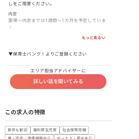
しをご用意ください。
内定
面接～内定までは1週間～1カ月を予定していま
す。

双方で合意となりましたら、採用となります！一
もっと見る
緒に頑張りましょう！
▼保育士バンク！よりご登録ください
エリア担当アドバイザーに
詳しい話を聞いてみる
この求人の特徴
新卒も歓迎
福利厚生充実
社会保険完備
寮・住宅・家賃補助あり
ボーナス・賞与あり