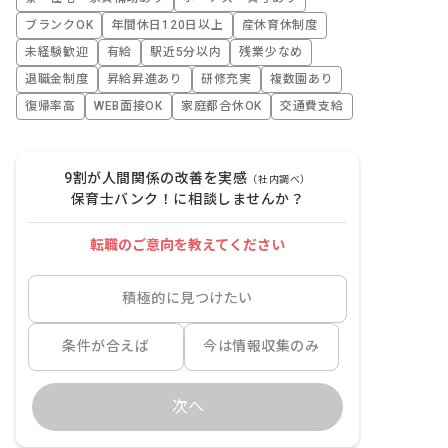
ブランクOK
年間休日120日以上
産休育休制度
未経験歓迎
有給
駅近5分以内
残業少なめ
退職金制度
昇給昇進あり
研修充実
複数園あり
復帰率高
WEB面接OK
家庭都合休OK
交通費支給
9割が人間関係の改善を実感
（社内調べ）
保育士バンク！に相談しませんか？
転職のご意向を教えてください
積極的に見つけたい
条件が合えば
今は情報収集のみ
次へ