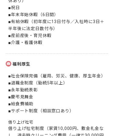
休あり）

■祝日

■年末年始休暇（6日間）

■有給休暇（初年度に13日付与／入社時に3日＋
半年後に法定日数付与）

■産前産後・育児休暇

■介護・看護休暇
福利厚生
■社会保険完備（雇用、労災、健康、厚生年金）

■退職金制度（勤続5年以上）

■永年勤続表彰

■慶弔見舞金

■給食費補助

■サポート制度（相談窓口あり）
借り上げ社宅
借り上げ社宅制度（家賃10,000円、敷金礼金な
し、退去時クリーニング費用（一律で30,000円