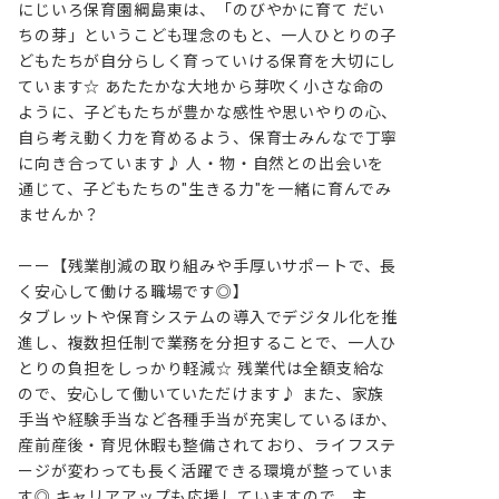
にじいろ保育園綱島東は、「のびやかに育て だい
ちの芽」というこども理念のもと、一人ひとりの子
どもたちが自分らしく育っていける保育を大切にし
ています☆ あたたかな大地から芽吹く小さな命の
ように、子どもたちが豊かな感性や思いやりの心、
自ら考え動く力を育めるよう、保育士みんなで丁寧
に向き合っています♪ 人・物・自然との出会いを
通じて、子どもたちの"生きる力"を一緒に育んでみ
ませんか？

ーー【残業削減の取り組みや手厚いサポートで、長
く安心して働ける職場です◎】

タブレットや保育システムの導入でデジタル化を推
進し、複数担任制で業務を分担することで、一人ひ
とりの負担をしっかり軽減☆ 残業代は全額支給な
ので、安心して働いていただけます♪ また、家族
手当や経験手当など各種手当が充実しているほか、
産前産後・育児休暇も整備されており、ライフステ
ージが変わっても長く活躍できる環境が整っていま
す◎ キャリアアップも応援していますので、主