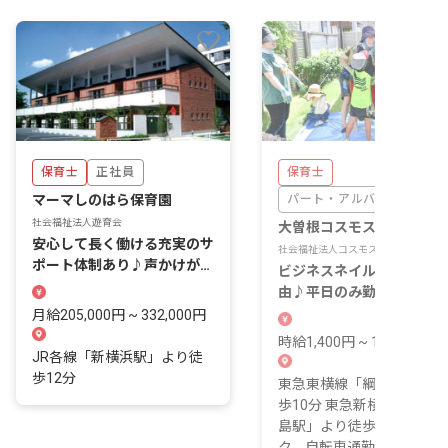
保育士
正社員
保育士
マーマしのはら保育園
パート・アルバイト
社会福祉法人遊育会
大曽根コスモス保育園
安心して長く働ける充実のサ
社会福祉法人コスモス福祉会
ポート体制あり♪声かけが
ビジネスネイルOK、髪色
「当たり前」の明るい園
由♪平日のみ勤務で、保育
オシャレも楽しめます
月給205,000円 ~ 332,000円
時給1,400円 ~ 1,800円
JR各線「新横浜駅」より徒
歩12分
東急東横線「綱島駅」より
歩10分 東急新横浜線「新
島駅」より徒歩10分 ■バイ
ク、自転車通勤O...