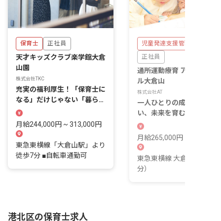
保育士
正社員
児童発達支援管理責任者
天才キッズクラブ楽学館大倉
正社員
山園
通所運動療育 アットスク
株式会社TKC
ル大倉山
充実の福利厚生！「保育士に
株式会社AT
なる」だけじゃない「暮らし
一人ひとりの成長に寄り添
を変える」選択肢。
い、未来を育む。あなたの
門性を活かしませんか？
月給244,000円 ~ 313,000円
月給265,000円 ~ 280,000
東急東横線「大倉山駅」より
徒歩7分 ■自転車通勤可
東急東横線 大倉山駅（徒歩
分）
港北区の保育士求人