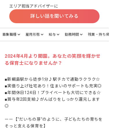
エリア担当アドバイザーに
詳しい話を聞いてみる
募集職種
雇用形態
給与
勤務時間
残業・持ち帰り
2024年4月より開園。あなたの笑顔を輝かせ
る保育士になりませんか？
■新綱島駅から徒歩1分♪駅チカで通勤ラクラク☆

■実借り上げ社宅あり！住まいのサポートも充実◎

■年間休日124日！プライベートも大切にできる☆

■賞与年2回支給♪がんばりをしっかり還元します
◎

ーー【"だいちの芽"のように、子どもたちの育ちを
そっと支える保育を】
