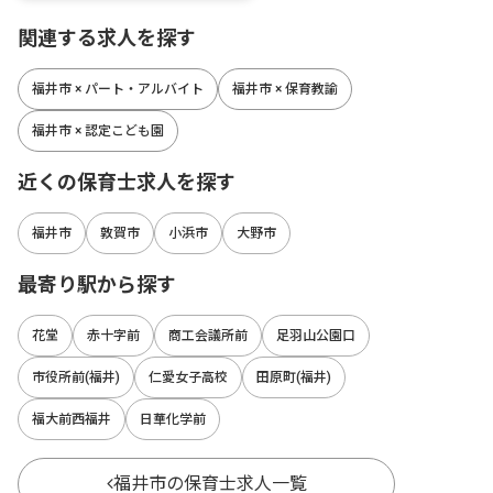
関連する求人を探す
福井市 × パート・アルバイト
福井市 × 保育教諭
福井市 × 認定こども園
近くの保育士求人を探す
福井市
敦賀市
小浜市
大野市
最寄り駅から探す
花堂
赤十字前
商工会議所前
足羽山公園口
市役所前(福井)
仁愛女子高校
田原町(福井)
福大前西福井
日華化学前
福井市の保育士求人一覧