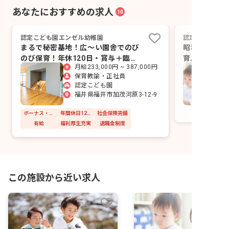
あなたにおすすめの求人
10
認定こども園エンゼル幼稚園
認定こども園社
まるで秘密基地！広～い園舎でのび
昭和52年か
のび保育！年休120日・賞与＋臨時
育。子どもの
月給233,000円 ~ 387,000円
賞与
じる園で働く
保育教諭・正社員
認定こども園
福井県福井市加茂河原3-12-9
ボーナス・賞与あり
年間休日120日以上
社会保険完備
有給
福利厚生充実
退職金制度
この施設から近い求人