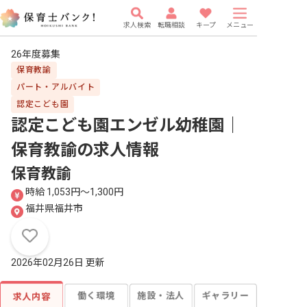
求人検索
転職相談
キープ
メニュー
26年度募集
保育教諭
パート・アルバイト
認定こども園
認定こども園エンゼル幼稚園｜
保育教諭
の求人情報
保育教諭
時給 1,053円〜1,300円
福井県福井市
2026年02月26日 更新
働く環境
施設・法人
ギャラリー
求人内容