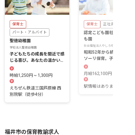
保育士
保育士
正社員
パート・アルバイト
認定こども園社中央第一こ
も園
聖徳幼稚園
社会福祉法人やしろ中央会
学校法人聖徳幼稚園
昭和52年から続くモンテッ
子どもたちの成長を間近で感
ソーリ保育。子どもの「自
じる喜び。あなたの温かい手
的な活動」を信じる園で働
で、未来を育みませんか？
く。
月給162,100円 ~
時給1,250円 ~ 1,300円
駅情報はありません。
えちぜん鉄道三国芦原線 西
別院駅（徒歩4分）
福井市の保育教諭求人