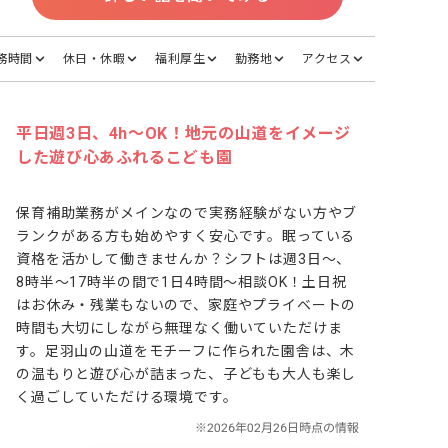
務時間
休日・休暇
福利厚生
勤務地
アクセス
平日週3日、4h～OK！地元の山道をイメージ
した遊び心あふれるこども園
保育補助業務がメインなので実務経験がない方やブ
ランクがある方も始めやすく安心です。眠っている
資格を活かして働きませんか？シフトは週3日～、
8時半～17時半の間で1日4時間～相談OK！土日祝
はお休み・残業もないので、家庭やプライベートの
時間も大切にしながら無理なく働いていただけま
す。足羽山の山道をモチーフに作られた園舎は、木
の温もりと遊び心が詰まった、子どもも大人も楽し
く過ごしていただける環境です。