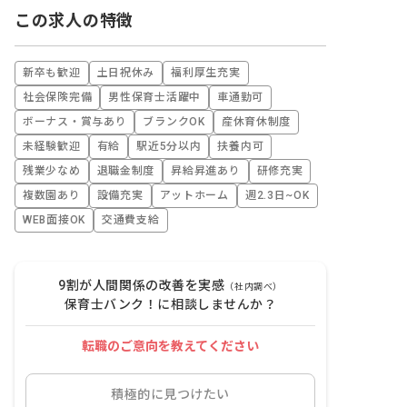
この求人の特徴
新卒も歓迎
土日祝休み
福利厚生充実
社会保険完備
男性保育士活躍中
車通勤可
ボーナス・賞与あり
ブランクOK
産休育休制度
未経験歓迎
有給
駅近5分以内
扶養内可
残業少なめ
退職金制度
昇給昇進あり
研修充実
複数園あり
設備充実
アットホーム
週2.3日~OK
WEB面接OK
交通費支給
9割が人間関係の改善を実感
（社内調べ）
保育士バンク！に相談しませんか？
転職のご意向を教えてください
積極的に見つけたい