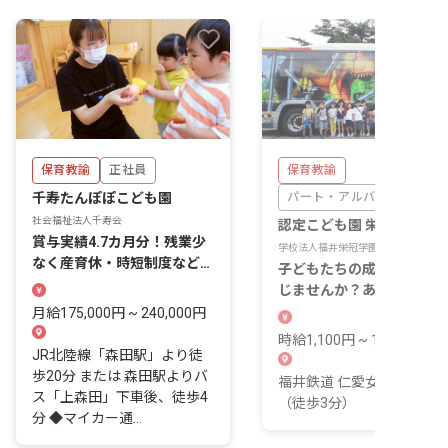
保育教諭
正社員
保育教諭
千寿たんぽぽこども園
パート・アルバイト
社会福祉法人千寿会
認定こども園 栄冠幼稚園
賞与実績4.7カ月分！残業少
学校法人福井栄冠学園
なく産育休・時短制度など子
子どもたちの成長を間近で
育てと両立も可能
じませんか？あなたの温か
手が未来を育みます。
月給175,000円 ~ 240,000円
時給1,100円 ~ 1,100円
JR北陸線「森田駅」より徒
歩20分 または 森田駅よりバ
福井鉄道 仁愛女子高校駅
ス「上森田」下車後、徒歩4
（徒歩3分）
分 ◆マイカー通...