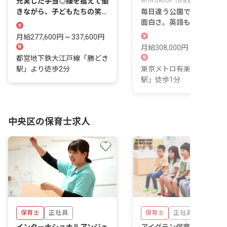
充実した手当◎腰を据えて働
WITH GROUP（社会福祉法人彩保育
きながら、子どもたちの笑顔
毎日違う公園で、発見があ
を増やしませんか
面白さ。英語も遊びも思い
り！月給308,000円～
月給277,600円 ~ 337,600円
月給308,000円 ~
都営地下鉄大江戸線「勝どき
駅」より徒歩2分
東京メトロ有楽町線「月島
駅」徒歩1分
中央区の保育士求人
保育士
正社員
保育士
正社員
インターナショナルアンジェ
アイグラン保育園新川