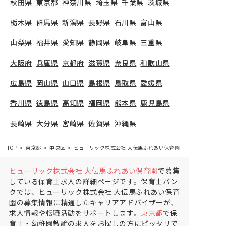
秋田県
東京都
神奈川県
埼玉県
千葉県
茨城県
栃木県
群馬県
新潟県
長野県
石川県
富山県
山梨県
福井県
愛知県
静岡県
岐阜県
三重県
大阪府
兵庫県
京都府
滋賀県
奈良県
和歌山県
広島県
岡山県
山口県
島根県
鳥取県
愛媛県
香川県
徳島県
高知県
福岡県
熊本県
鹿児島県
長崎県
大分県
宮崎県
佐賀県
沖縄県
TOP
東京都
中央区
ヒューリック株式会社 大伝馬ふれあい保育園
保育士の求人（
ヒューリック株式会社 大伝馬ふれあい保育園
で募集
している保育士求人の詳細ページです。保育士バン
クでは、ヒューリック株式会社 大伝馬ふれあい保育
園の募集情報に精通したキャリアアドバイザーが、
求人情報や転職活動をサポートします。
東京都
で保
育士・幼稚園教諭の求人をお探しの方にピッタリで