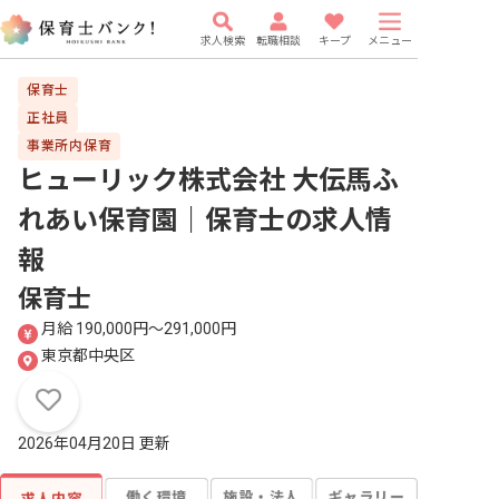
求人検索
転職相談
キープ
メニュー
保育士
正社員
事業所内保育
ヒューリック株式会社 大伝馬ふ
れあい保育園｜保育士
の求人情
報
保育士
月給 190,000円〜291,000円
東京都中央区
2026年04月20日 更新
働く環境
施設・法人
ギャラリー