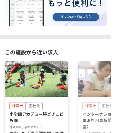
この施設から近い求人
保育士
正社員
保育士
正社員
小学館アカデミー勝どきこど
インターナショナル 保育
も園
まぁむ月島駅前園（本園／
園）
株式会社小学館アカデミー