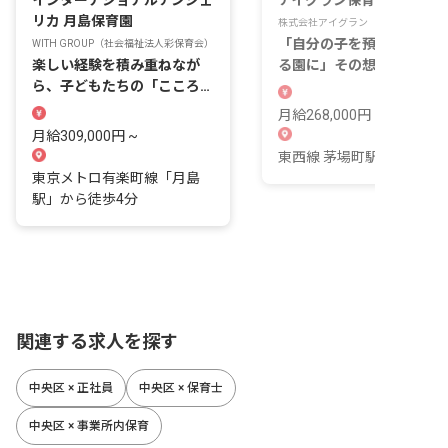
リカ 月島保育園
株式会社アイグラン
「自分の子を預けたいと思
WITH GROUP（社会福祉法人彩保育会）
楽しい経験を積み重ねなが
る園に」その想いが高める
ら、子どもたちの「こころ」
育の質。
を大切に育んでいきます
月給268,000円 ~
月給309,000円 ~
東西線 茅場町駅（徒歩9分
東京メトロ有楽町線「月島
駅」から徒歩4分
関連する求人を探す
中央区 × 正社員
中央区 × 保育士
中央区 × 事業所内保育