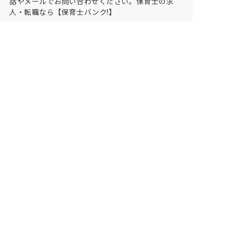
話やメールでお問い合わせください。保育士の求
人・転職なら【保育士バンク!】
保育士バンク！は
あなたに合う職場を一緒にお探ししま
す
保育をよく知るアドバイザーがフルサポート
非公開求人やここだけの保育園情報が充実
累計40万人以上が利用した信頼実績
適正な有料職業紹介事業者として
厚生労働省の認定取得
最新情報をゲット
LINE友だち追加