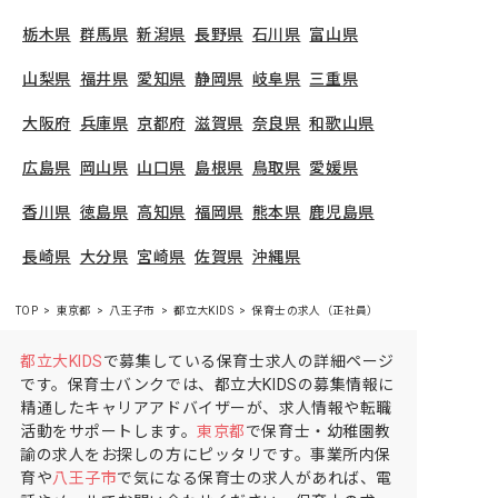
栃木県
群馬県
新潟県
長野県
石川県
富山県
山梨県
福井県
愛知県
静岡県
岐阜県
三重県
大阪府
兵庫県
京都府
滋賀県
奈良県
和歌山県
広島県
岡山県
山口県
島根県
鳥取県
愛媛県
香川県
徳島県
高知県
福岡県
熊本県
鹿児島県
長崎県
大分県
宮崎県
佐賀県
沖縄県
TOP
東京都
八王子市
都立大KIDS
保育士の求人（正社員）
都立大KIDS
で募集している保育士求人の詳細ページ
です。保育士バンクでは、都立大KIDSの募集情報に
精通したキャリアアドバイザーが、求人情報や転職
活動をサポートします。
東京都
で保育士・幼稚園教
諭の求人をお探しの方にピッタリです。事業所内保
育や
八王子市
で気になる保育士の求人があれば、電