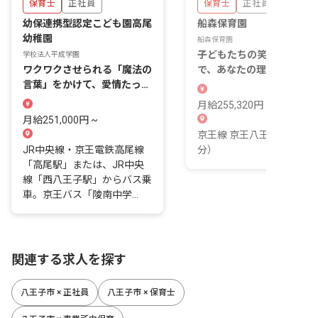
保育士
正社員
保育士
正社員
幼保連携型認定こども園高尾
船森保育園
幼稚園
船森保育園
子どもたちの笑顔が輝く場
学校法人平成学園
ワクワクさせられる「魔法の
で、あなたの理想の保育を
言葉」をかけて、愛情たっぷ
現しませんか？
りの教育と保育を♪
月給255,320円 ~ 282,240
月給251,000円 ~
京王線 京王八王子駅（徒歩
JR中央線・京王電鉄高尾線
分）
「高尾駅」または、JR中央
線「西八王子駅」からバス乗
車。京王バス「陵南中学...
関連する求人を探す
八王子市 × 正社員
八王子市 × 保育士