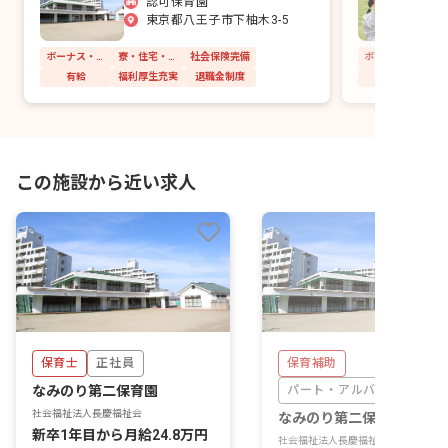
認可保育園
東京都八王子市下柚木3-5
ボーナス・賞与あり
寮・住宅・家賃補助あり
社会保険完備
有給
福利厚生充実
退職金制度
この施設から近い求人
保育士
正社員
保育補助
なみのり第二保育園
パート・アルバイト
社会福祉法人長慶福祉会
なみのり第二保育園
新卒1年目から月給24.8万円
社会福祉法人長慶福祉会