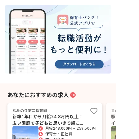
あなたにおすすめの求人
10
なみのり第二保育園
星の子保育園
新卒1年目から月給24.8万円以上！
駅徒歩2分の
広い園庭で子どもと思いきり輝こう
イフバランス
月給248,000円 ~ 259,500円
♪
す！
保育士・正社員