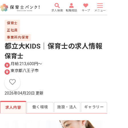
求人検索
転職相談
キープ
メニュー
保育士
正社員
事業所内保育
都立大KIDS｜保育士
の求人情報
保育士
月給 213,600円〜
東京都八王子市
2026年04月20日 更新
働く環境
施設・法人
ギャラリー
求人内容