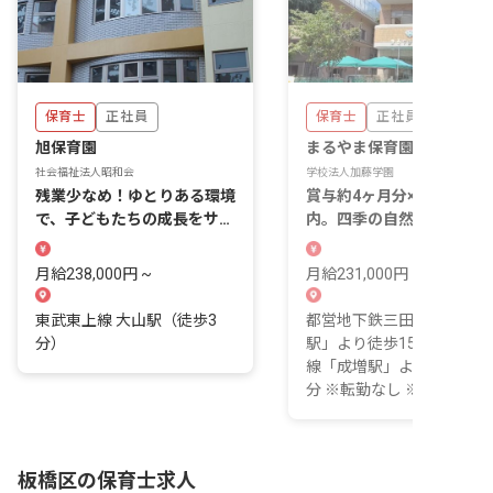
保育士
正社員
保育士
正社員
旭保育園
まるやま保育園
社会福祉法人昭和会
学校法人加藤学園
残業少なめ！ゆとりある環境
賞与約4ヶ月分×残業月2h
で、子どもたちの成長をサポ
内。四季の自然に囲まれ“
ートしませんか
分らしく”働ける認証保育
月給238,000円 ~
月給231,000円 ~ 330,000
東武東上線 大山駅（徒歩3
都営地下鉄三田線「高島平
分）
駅」より徒歩15分 東武東
線「成増駅」よりバスで15
分 ※転勤なし ※自...
板橋区の保育士求人