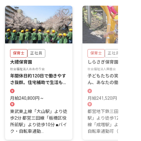
保育士
正社員
保育士
正社員
大禮保育園
しらさぎ保育園
社会福祉法人おおのり会
社会福祉法人興善会
年間休日約120日で働きやす
子どもたちの笑顔はもちろ
さ抜群。住宅補助で生活もサ
ん、あなたの働きやすさも
ポート！
切にしています！
月給240,800円 ~
月給241,520円 ~
東武東上線「大山駅」より徒
都営地下鉄三田線「西高島
歩2分 都営三田線「板橋区役
駅」より徒歩12分 東武東
所前駅」より徒歩10分 ■バイ
線「成増駅」より徒歩15分 
ク・自転車通勤...
自転車通勤可（...