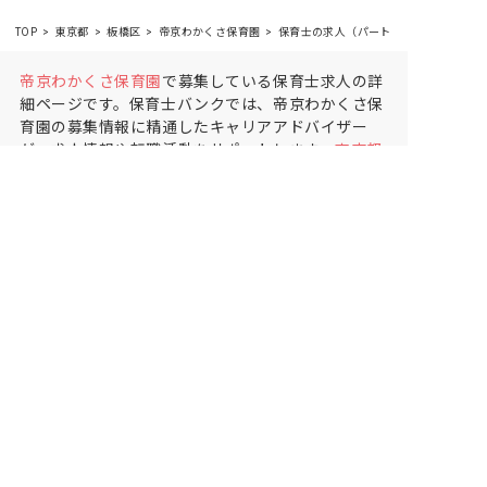
TOP
東京都
板橋区
帝京わかくさ保育園
保育士の求人（パート・アルバイト）
帝京わかくさ保育園
で募集している保育士求人の詳
細ページです。保育士バンクでは、帝京わかくさ保
育園の募集情報に精通したキャリアアドバイザー
が、求人情報や転職活動をサポートします。
東京都
で保育士・幼稚園教諭の求人をお探しの方にピッタ
リです。事業所内保育や
板橋区
で気になる保育士の
求人があれば、電話やメールでお問い合わせくださ
い。保育士の求人・転職なら【保育士バンク!】
保育士バンク！は
あなたに合う職場を一緒にお探ししま
す
保育をよく知るアドバイザーがフルサポート
非公開求人やここだけの保育園情報が充実