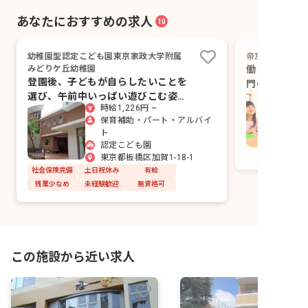
あなたにおすすめの求人
10
幼稚園型認定こども園東京家政大学附属
帝京わかくさ保
みどりケ丘幼稚園
働きやすさ◎
登園後、子どもが自らしたいことを
門の温かい職
選び、午前中いっぱい遊びこむ姿を
保育を。
時給1,226円 ~
見守れます。
保育補助・パート・アルバイ
ト
認定こども園
東京都板橋区加賀1-18-1
社会保険完備
土日祝休み
有給
残業少なめ
未経験歓迎
無資格可
この施設から近い求人