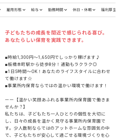
雇用形態
給与
勤務時間
休日・休暇
福利厚生
子どもたちの成長を間近で感じられる喜び。
あなたらしい保育を実践できます。
■時給1,300円～1,650円でしっかり稼げます♪

■板橋本町駅から徒歩8分！通勤もラクラク◎

■1日5時間～OK！あなたのライフスタイルに合わせ
て働けます☆

■事業所内保育ならではの温かい環境で働けます！

ーー【温かい笑顔あふれる事業所内保育園で働きま
せんか？】

私たちは、子どもたち一人ひとりの個性を大切に
し、日々の成長を温かく見守る事業所内保育園で
す。少人数制ならではのアットホームな雰囲気の中
で、子どもたちが安心して過ごせる環境づくりを心