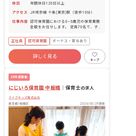
休日
年間休日120日以上
アクセス
JR埼京線 十条(東京)駅（徒歩10分）
仕事内容
認可保育園における0~5歳児の保育業務
全般をお任せします。 定員70名で、子
ども一人ひとりに寄り添える環境です。
当園では、働きやすさと保育の質を大切
正社員
認可保育園
ボーナス・賞与あり
にしています。 ・複数担任制を採用して
います。 ・書類はICT化されており、持
年間休日120日以上
ち帰り業務はありません。 ・有給休暇取
詳しく見る
寮・住宅・家賃補助あり
社会保険完備
得率はほぼ100%です。 ・毎年昇給があ
キープ
ります。 ・職員同士が互いを尊重し合う
有給
退職金制度
残業少なめ
風土を大切にしています。 ・感情的な保
昇給昇進あり
育を避けるため、園内で定期的に振り返
26年度募集
りを実施しています。 ■園児年齢層：0
にじいろ保育園 中板橋
～5歳児
｜
保育士
の求人
ライクキッズ株式会社
東京都/板橋区
2026/05/29更新