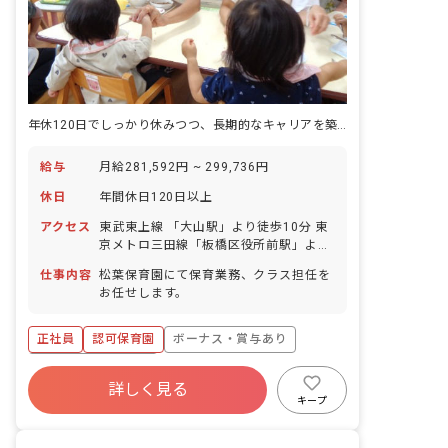
年休120日でしっかり休みつつ、長期的なキャリアを築きやすい環境です
給与
月給281,592円 ~ 299,736円
休日
年間休日120日以上
アクセス
東武東上線 「大山駅」より徒歩10分 東
京メトロ三田線「板橋区役所前駅」より
徒歩8分
仕事内容
松葉保育園にて保育業務、クラス担任を
お任せします。
正社員
認可保育園
ボーナス・賞与あり
年間休日120日以上
詳しく見る
寮・住宅・家賃補助あり
社会保険完備
キープ
有給
福利厚生充実
退職金制度
残業少なめ