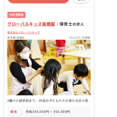
キープ
有給
退職金制度
産休育休制度
社会福祉法人
26年度募集
グローバルキッズ板橋園
｜
保育士
の求人
株式会社グローバルキッズ
東京都/板橋区
2026/07/09更新
0歳から就学前まで、49名の子どもたちの育ちを日々見守れる認可保育園です。
給与
月給305,000円 ~ 305,000円