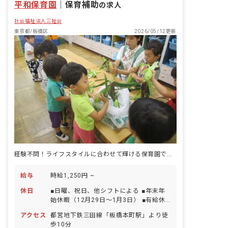
平和保育園
｜
保育補助
の求人
社会福祉法人三祉会
東京都/板橋区
2026/05/12更新
経験不問！ライフスタイルに合わせて輝ける保育園で働きませんか？
給与
時給1,250円 ~
休日
■日曜、祝日、他シフトによる ■年末年
始休暇（12月29日～1月3日） ■有給休
暇（法定通り付与） ■特別休暇取得制度
アクセス
都営地下鉄三田線「板橋本町駅」より徒
あり
歩10分