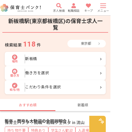
求人検索
転職相談
キープ
メニュー
新板橋駅(東京都板橋区)の保育士求人一
覧
118
東京都
検索結果
件
新板橋
場所
働き方を選択
働き方
こだわり条件を選択
給与/他
おすすめ順
新着順
新卒・既卒も大歓迎の合同説明会！
保育士バンク！就職・転職フェスタ in 流山
持ち物不要
特典あり
学生さん歓迎
入退場自由