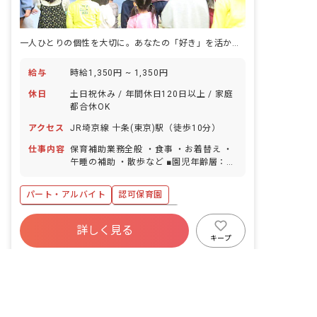
一人ひとりの個性を大切に。あなたの「好き」を活かせる場所がここに。
給与
時給1,350円 ~ 1,350円
休日
土日祝休み / 年間休日120日以上 / 家庭
都合休OK
アクセス
JR埼京線 十条(東京)駅（徒歩10分）
仕事内容
保育補助業務全般 ・食事 ・お着替え ・
午睡の補助 ・散歩など ■園児年齢層：0
～5歳児
パート・アルバイト
認可保育園
年間休日120日以上
社会保険完備
詳しく見る
土日祝休み
有給
退職金制度
キープ
残業少なめ
昇給昇進あり
産休育休制度
非公開の求人多数！ 紹介登録はこちら
キッズハーモニー・たきのがわ
｜
保育士
の
東京都の求人を紹介してもらう
求人