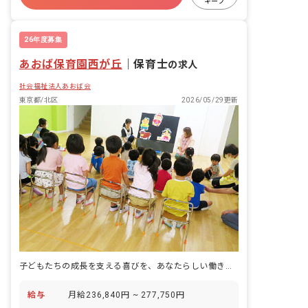
者対応 ・行事の計画、運営
キープ
有給
退職金制度
残業少なめ
昇給昇進あり
26年度募集
あおば保育園西が丘
｜
保育士
の求人
社会福祉法人あおば会
東京都/北区
2026/05/29更新
子どもたちの成長を支える喜びを、あなたらしい働き方で実現しませんか？
給与
月給236,840円 ~ 277,750円