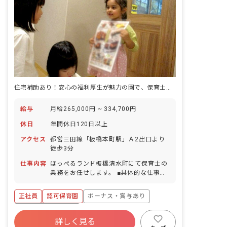
住宅補助あり！安心の福利厚生が魅力の園で、保育士として働きませんか
給与
月給265,000円 ~ 334,700円
休日
年間休日120日以上
アクセス
都営三田線「板橋本町駅」Ａ2出口より
徒歩3分
仕事内容
ほっぺるランド板橋清水町にて保育士の
業務をお任せします。 ■具体的な仕事内
容 ・日々の保育、クラス運営 ・連絡
帳、お知らせなどの記入（2025年に保
正社員
認可保育園
ボーナス・賞与あり
育・教育施設向けの業務支援ツール導
入） ・異年齢活動 ・運動や遊び、製作
年間休日120日以上
活動のサポート ・午睡チェック ・保護
詳しく見る
寮・住宅・家賃補助あり
社会保険完備