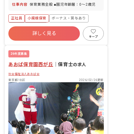
仕事内容
保育業務全般 ■園児年齢層：0～2歳児
正社員
小規模保育
ボーナス・賞与あり
年間休日120日以上
詳しく見る
寮・住宅・家賃補助あり
社会保険完備
キープ
有給
福利厚生充実
残業少なめ
昇給昇進あり
26年度募集
あおば保育園西が丘
｜
保育士
の求人
社会福祉法人あおば会
東京都/北区
2026/02/26更新