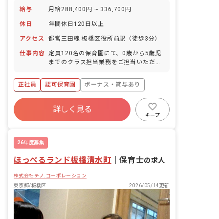
給与
月給288,400円 ~ 336,700円
休日
年間休日120日以上
アクセス
都営三田線 板橋区役所前駅（徒歩3分）
仕事内容
定員120名の保育園にて、0歳から5歳児
までのクラス担当業務をご担当いただき
ます。 ・屋上園庭のある広々とした園舎
です。 ・初心者の方にも丁寧に指導いた
正社員
認可保育園
ボーナス・賞与あり
します。
年間休日120日以上
詳しく見る
寮・住宅・家賃補助あり
社会保険完備
キープ
有給
退職金制度
残業少なめ
昇給昇進あり
26年度募集
ほっぺるランド板橋清水町
｜
保育士
の求人
株式会社テノ.コーポレーション
東京都/板橋区
2026/05/14更新