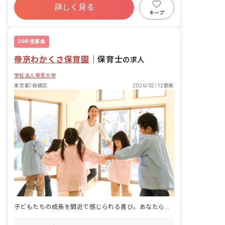
詳しく見る
寮・住宅・家賃補助あり
社会保険完備
キープ
有給
福利厚生充実
退職金制度
残業少なめ
26年度募集
帝京わかくさ保育園
｜
保育士
の求人
学校法人帝京大学
東京都/板橋区
2026/02/12更新
子どもたちの成長を間近で感じられる喜び。あなたらしい保育を実践できます。