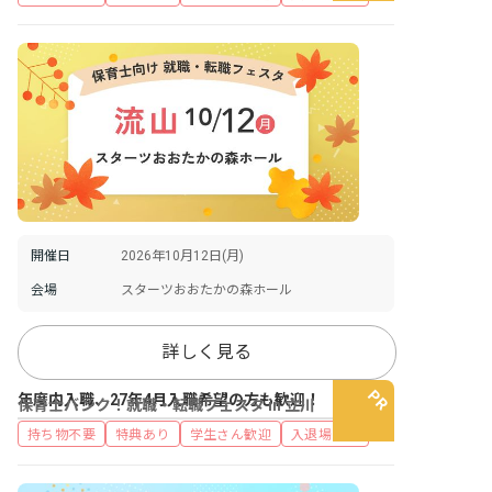
開催日
2026年10月12日(月)
会場
スターツおおたかの森ホール
詳しく見る
年度内入職、27年4月入職希望の方も歓迎！
保育士バンク！就職・転職フェスタ in 立川
持ち物不要
特典あり
学生さん歓迎
入退場自由