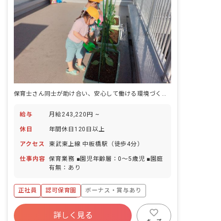
保育士さん同士が助け合い、安心して働ける環境づくりを大切にしています！
給与
月給243,220円 ~
休日
年間休日120日以上
アクセス
東武東上線 中板橋駅（徒歩4分）
仕事内容
保育業務 ■園児年齢層：0～5歳児 ■園庭
有無：あり
正社員
認可保育園
ボーナス・賞与あり
年間休日120日以上
詳しく見る
寮・住宅・家賃補助あり
社会保険完備