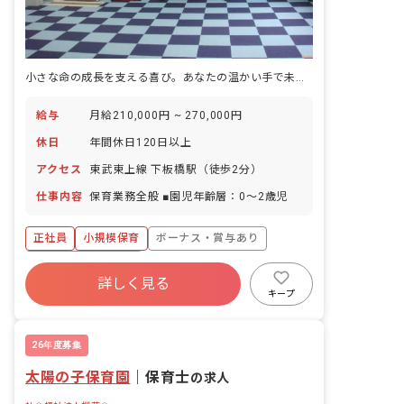
小さな命の成長を支える喜び。あなたの温かい手で未来を育みませんか？
給与
月給210,000円 ~ 270,000円
休日
年間休日120日以上
アクセス
東武東上線 下板橋駅（徒歩2分）
仕事内容
保育業務全般 ■園児年齢層：0～2歳児
正社員
小規模保育
ボーナス・賞与あり
年間休日120日以上
詳しく見る
寮・住宅・家賃補助あり
社会保険完備
キープ
有給
福利厚生充実
残業少なめ
昇給昇進あり
26年度募集
太陽の子保育園
｜
保育士
の求人