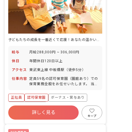
子どもたちの成長を一番近くで応援！あなたの温かい心が輝く場所がここに。
給与
月給288,000円 ~ 306,000円
休日
年間休日120日以上
アクセス
東武東上線 中板橋駅（徒歩5分）
仕事内容
定員59名の認可保育園（園庭あり）での
保育業務全般をお任せいたします。 当園
は木のぬくもり溢れる園舎と「自然共
育」が魅力です。 「あたたかい空間「い
正社員
認可保育園
ボーナス・賞与あり
え」が人を育てる」を合言葉に、子ども
たち一人ひとりに寄り添い、主体性を育
年間休日120日以上
む「コーナー保育」などを取り入れた保
詳しく見る
寮・住宅・家賃補助あり
社会保険完備
育を行っています。 ・未経験の方、ブラ
キープ
ンクのある方、ピアノが苦手な方も歓迎
有給
福利厚生充実
退職金制度
いたします。 ・ご自身の「好き」を活か
残業少なめ
せる環境です。 ■園児年齢層：0～5歳児