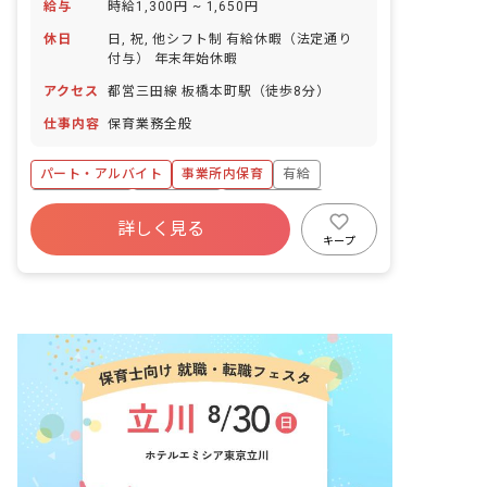
給与
時給1,300円 ~ 1,650円
休日
日, 祝, 他シフト制 有給休暇（法定通り
付与） 年末年始休暇
アクセス
都営三田線 板橋本町駅（徒歩8分）
仕事内容
保育業務全般
パート・アルバイト
事業所内保育
有給
福利厚生充実
残業少なめ
乳児保育のみ
詳しく見る
新卒も歓迎
アットホーム
ブランクOK
キープ
扶養内可