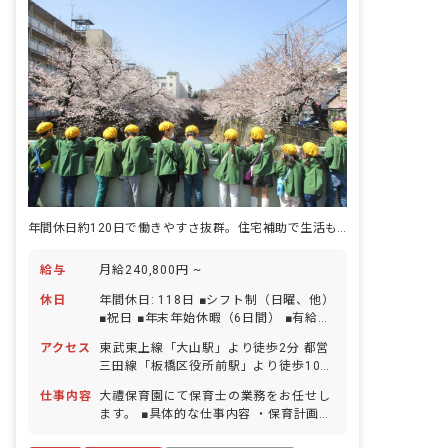
年間休日約120日で働きやすさ抜群。住宅補助で生活もサポート！
給与
月給240,800円 ~
休日
年間休日: 118日 ■シフト制（日曜、他）
■祝日 ■年末年始休暇（6日間） ■有給休
暇（取得率60％／半日単位での取得可／
アクセス
東武東上線「大山駅」より徒歩2分 都営
5日以上の連休相談OK） ■産前産後・育
三田線「板橋区役所前駅」より徒歩10分
児休暇（取得率100％・復帰率100％）
■バイク・自転車通勤可（無料駐輪場あ
■慶弔休暇 ■介護・看護休暇 ■特別休暇
仕事内容
大禮保育園にて保育士の業務をお任せし
り）
年間休日：約120日 ※2025年度：118
ます。 ■具体的な仕事内容 ・保育計画の
日+有給10日付与
作成 ・日常保育 ・保育園行事の実施 ・