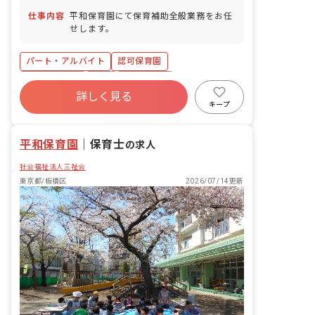
仕事内容
平和保育園にて保育補助全般業務をお任
せします。
パート・アルバイト
認可保育園
社会保険完備
有給
残業少なめ
詳しく見る
社会福祉法人
未経験歓迎
新卒も歓迎
キープ
無資格可
週2.3日~OK
平和保育園
｜
保育士
の求人
社会福祉法人三祉会
東京都/板橋区
2026/07/14更新