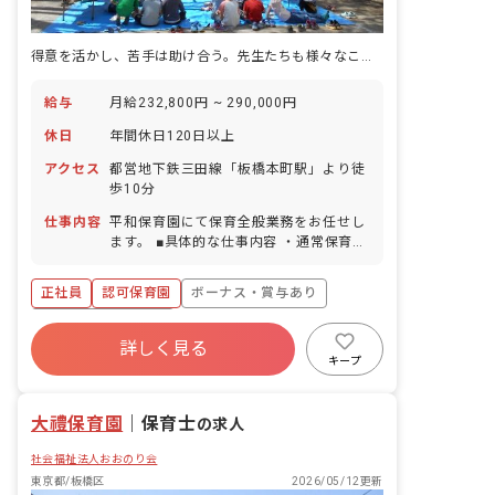
得意を活かし、苦手は助け合う。先生たちも様々なことに挑戦できる保育園
給与
月給232,800円 ~ 290,000円
休日
年間休日120日以上
アクセス
都営地下鉄三田線「板橋本町駅」より徒
歩10分
仕事内容
平和保育園にて保育全般業務をお任せし
ます。 ■具体的な仕事内容 ・通常保育業
務 ・書類作成などの簡易的な事務業務
・保護者との面談 ・保育に関する企画・
正社員
認可保育園
ボーナス・賞与あり
立案など
年間休日120日以上
詳しく見る
寮・住宅・家賃補助あり
社会保険完備
キープ
有給
退職金制度
残業少なめ
昇給昇進あり
大禮保育園
｜
保育士
の求人
社会福祉法人おおのり会
東京都/板橋区
2026/05/12更新