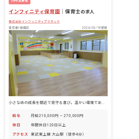
26年度募集
■園庭有無：あり
インフィニティ保育園
｜
保育士
の求人
株式会社インフィニティプラネット
東京都/板橋区
2026/03/18更新
小さな命の成長を間近で見守る喜び。温かい環境であなたの保育を届けませんか？
給与
月給210,000円 ~ 270,000円
休日
年間休日120日以上
アクセス
東武東上線 大山駅（徒歩4分）