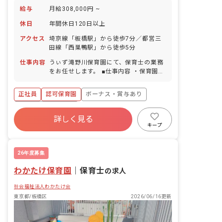
給与
月給308,000円 ~
休日
年間休日120日以上
アクセス
埼京線「板橋駅」から徒歩7分／都営三
田線「西巣鴨駅」から徒歩5分
仕事内容
うぃず滝野川保育園にて、保育士の業務
をお任せします。 ■仕事内容 ・保育園で
の保育業務、運営業務全般など 入社後は
研修だけではなく、新人さん向けのメン
正社員
認可保育園
ボーナス・賞与あり
ター制度も整えています。取り組みの1
つとして、園長先生のほかに「エリア園
年間休日120日以上
長」が各園を定期的に巡回しています。
詳しく見る
寮・住宅・家賃補助あり
社会保険完備
カウンセラーの様な立場として、お仕事
キープ
の悩みだけでなくプライベートの事など
有給
退職金制度
残業少なめ
何でも気軽に相談に乗っています！
昇給昇進あり
26年度募集
わかたけ保育園
｜
保育士
の求人
社会福祉法人わかたけ会
東京都/板橋区
2026/06/16更新