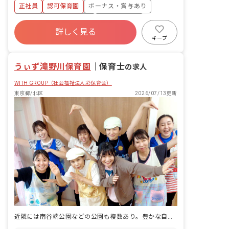
早番、遅番業務など
正社員
認可保育園
ボーナス・賞与あり
寮・住宅・家賃補助あり
社会保険完備
詳しく見る
有給
福利厚生充実
退職金制度
キープ
残業少なめ
昇給昇進あり
うぃず滝野川保育園
｜
保育士
の求人
WITH GROUP（社会福祉法人彩保育会）
東京都/北区
2026/07/13更新
近隣には南谷端公園などの公園も複数あり。豊かな自然に囲まれた保育園です