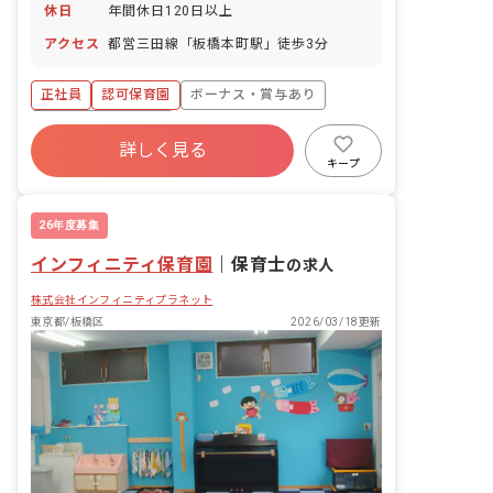
休日
年間休日120日以上
アクセス
都営三田線「板橋本町駅」徒歩3分
正社員
認可保育園
ボーナス・賞与あり
年間休日120日以上
詳しく見る
寮・住宅・家賃補助あり
社会保険完備
キープ
有給
福利厚生充実
退職金制度
昇給昇進あり
26年度募集
インフィニティ保育園
｜
保育士
の求人
株式会社インフィニティプラネット
東京都/板橋区
2026/03/18更新