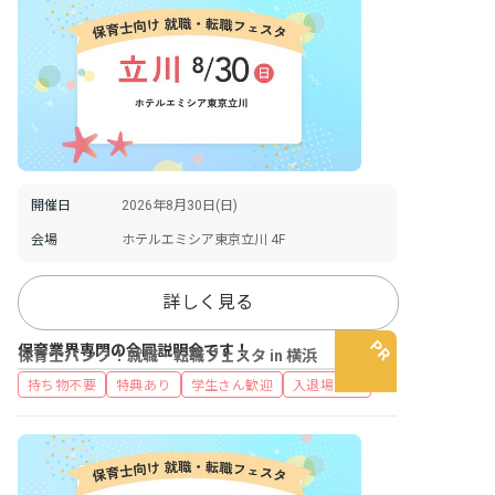
開催日
2026年8月30日(日)
会場
ホテルエミシア東京立川 4F
詳しく見る
保育業界専門の合同説明会です！
保育士バンク！就職・転職フェスタ in 横浜
持ち物不要
特典あり
学生さん歓迎
入退場自由