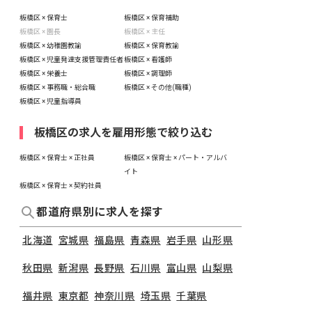
板橋区 × 保育士
板橋区 × 保育補助
板橋区 × 園長
板橋区 × 主任
板橋区 × 幼稚園教諭
板橋区 × 保育教諭
板橋区 × 児童発達支援管理責任者
板橋区 × 看護師
板橋区 × 栄養士
板橋区 × 調理師
板橋区 × 事務職・総合職
板橋区 × その他(職種)
板橋区 × 児童指導員
板橋区の求人を雇用形態で絞り込む
板橋区 × 保育士 × 正社員
板橋区 × 保育士 × パート・アルバ
イト
板橋区 × 保育士 × 契約社員
都道府県別に求人を探す
北海道
宮城県
福島県
青森県
岩手県
山形県
秋田県
新潟県
長野県
石川県
富山県
山梨県
福井県
東京都
神奈川県
埼玉県
千葉県