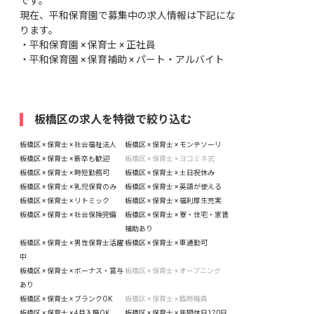
です。
現在、平和保育園で募集中の求人情報は下記にな
ります。
・
平和保育園 × 保育士 × 正社員
・
平和保育園 × 保育補助 × パート・アルバイト
板橋区の求人を特徴で絞り込む
板橋区 × 保育士 × 社会福祉法人
板橋区 × 保育士 × モンテソーリ
板橋区 × 保育士 × 新卒も歓迎
板橋区 × 保育士 × ヨコミネ式
板橋区 × 保育士 × 時短勤務可
板橋区 × 保育士 × 土日祝休み
板橋区 × 保育士 × 乳児保育のみ
板橋区 × 保育士 × 英語が使える
板橋区 × 保育士 × リトミック
板橋区 × 保育士 × 福利厚生充実
板橋区 × 保育士 × 社会保険完備
板橋区 × 保育士 × 寮・住宅・家賃
補助あり
板橋区 × 保育士 × 男性保育士活躍
板橋区 × 保育士 × 車通勤可
中
板橋区 × 保育士 × ボーナス・賞与
板橋区 × 保育士 × オープニング
あり
板橋区 × 保育士 × ブランクOK
板橋区 × 保育士 × 臨時職員
板橋区 × 保育士 × 4月入職OK
板橋区 × 保育士 × 年間休日120日