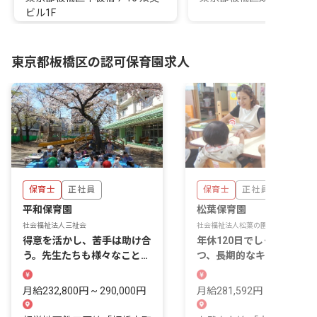
ビル1F
東京都板橋区の認可保育園求人
保育士
正社員
保育士
正社員
平和保育園
松葉保育園
社会福祉法人三祉会
社会福祉法人松葉の園
得意を活かし、苦手は助け合
年休120日でしっかり休み
う。先生たちも様々なことに
つ、長期的なキャリアを築
挑戦できる保育園
やすい環境です
月給232,800円 ~ 290,000円
月給281,592円 ~ 299,736