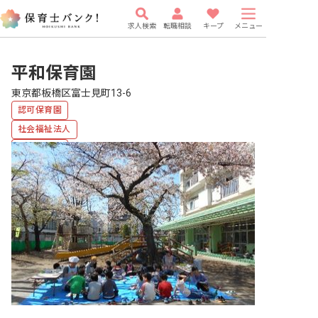
求人検索
転職相談
キープ
メニュー
平和保育園
東京都板橋区富士見町13-6
認可保育園
社会福祉法人
複数園あり
有給
研修充実
WEB面接OK