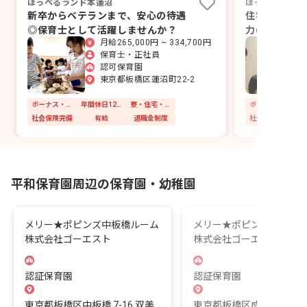
ほっぺるランド本蓮沼
ほっぺるランド
新卒からベテランまで、安心の待遇
住宅補助あり
◎保育士として活躍しませんか？
力の園で、保
月給265,000円 ~ 334,700円
か
保育士・正社員
認可保育園
東京都板橋区蓮沼町22-2
ボーナス・賞与あり
年間休日120日以上
寮・住宅・家賃補助あり
社会保険完備
有給
退職金制度
社会保険完備
平和保育園周辺の保育園・幼稚園
メリー★ポピンズ中板橋ルーム
メリー★ポピンズ 成増ル
株式会社ゴーエスト
株式会社ゴーエスト
認証保育園
認証保育園
東京都板橋区中板橋 7-16 双美
東京都板橋区成増1-26-3