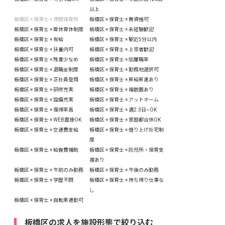
以上
板橋区 × 保育士 × 夜間保育所
板橋区 × 保育士 × 無資格可
板橋区 × 保育士 × 産休育休制度
板橋区 × 保育士 × 未経験歓迎
板橋区 × 保育士 × 有給
板橋区 × 保育士 × 駅近5分以内
板橋区 × 保育士 × 扶養内可
板橋区 × 保育士 × 上京者歓迎
板橋区 × 保育士 × 残業少なめ
板橋区 × 保育士 × 低離職率
板橋区 × 保育士 × 退職金制度
板橋区 × 保育士 × 勤務地選択可
板橋区 × 保育士 × 正社員登用
板橋区 × 保育士 × 昇給昇進あり
板橋区 × 保育士 × 研修充実
板橋区 × 保育士 × 複数園あり
板橋区 × 保育士 × 設備充実
板橋区 × 保育士 × アットホーム
板橋区 × 保育士 × 復帰率高
板橋区 × 保育士 × 週2.3日~OK
板橋区 × 保育士 × WEB面接OK
板橋区 × 保育士 × 家庭都合休OK
板橋区 × 保育士 × 交通費支給
板橋区 × 保育士 × 借り上げ社宅制
度
板橋区 × 保育士 × 給食費補助
板橋区 × 保育士 × 託児所・保育支
援あり
板橋区 × 保育士 × 午前のみ勤務
板橋区 × 保育士 × 午後のみ勤務
板橋区 × 保育士 × 学歴不問
板橋区 × 保育士 × 持ち帰り仕事な
し
板橋区 × 保育士 × 自転車通勤可
板橋区の求人を施設形態で絞り込む