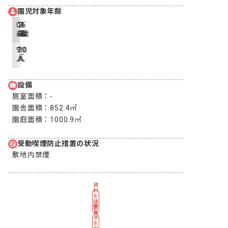
園児対象年齢
0
1
2
3
4
5
歳
歳
歳
歳
歳
歳
9
20
30
-
-
-
人
人
人
設備
居室面積：
-
園舎面積：
852.4㎡
園庭面積：
1000.9㎡
受動喫煙防止措置の状況
敷地内禁煙
資
料
を
請
園
求
見
す
学
る
を