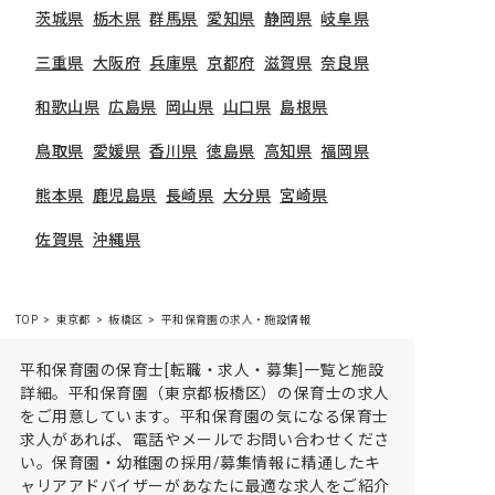
茨城県
栃木県
群馬県
愛知県
静岡県
岐阜県
三重県
大阪府
兵庫県
京都府
滋賀県
奈良県
和歌山県
広島県
岡山県
山口県
島根県
鳥取県
愛媛県
香川県
徳島県
高知県
福岡県
熊本県
鹿児島県
長崎県
大分県
宮崎県
佐賀県
沖縄県
TOP
東京都
板橋区
平和保育園の求人・施設情報
平和保育園の保育士[転職・求人・募集]一覧と施設
詳細。平和保育園（東京都板橋区）の保育士の求人
をご用意しています。平和保育園の気になる保育士
求人があれば、電話やメールでお問い合わせくださ
い。保育園・幼稚園の採用/募集情報に精通したキ
ャリアアドバイザーがあなたに最適な求人をご紹介