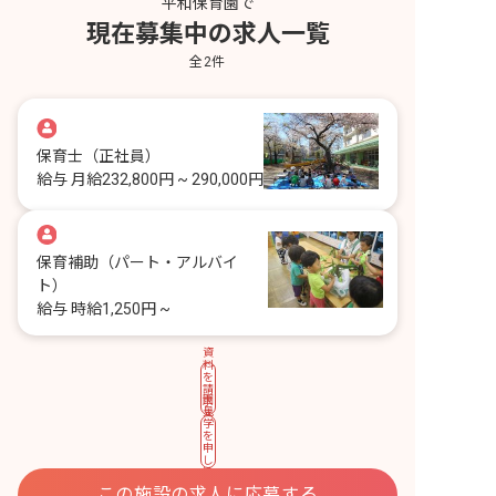
平和保育園で
現在募集中の求人一覧
全
2
件
保育士
（正社員）
給与
月給232,800円 ~ 290,000円
保育補助
（パート・アルバイ
ト）
給与
時給1,250円 ~
資
料
を
請
園
求
見
す
学
る
を
申
し
込
む
この施設の求人に応募する