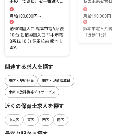
子の「できた」を一番近くで
ちの未来を育む。新しい一
見届けられる仕事です。
をここで踏み出しませんか
月給180,000円 ~
月給190,000円 ~ 250,000
動植物園入口 熊本市電A系統
熊本市電Ａ系統 健軍町駅
10 分 動植物園入口 熊本市電
（徒歩11分）
B系統 10 分 健軍校前 熊本市
電A...
関連する求人を探す
東区 × 契約社員
東区 × 児童指導員
東区 × 放課後等デイサービス
近くの保育士求人を探す
中央区
東区
西区
南区
最寄り駅から探す