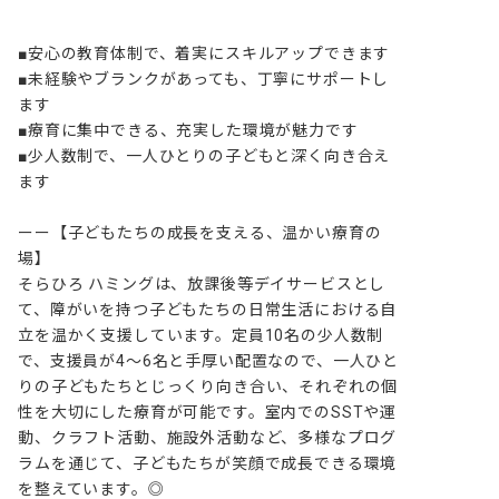
■安心の教育体制で、着実にスキルアップできます

■未経験やブランクがあっても、丁寧にサポートし
ます

■療育に集中できる、充実した環境が魅力です

■少人数制で、一人ひとりの子どもと深く向き合え
ます

ーー【子どもたちの成長を支える、温かい療育の
場】

そらひろ ハミングは、放課後等デイサービスとし
て、障がいを持つ子どもたちの日常生活における自
立を温かく支援しています。定員10名の少人数制
で、支援員が4～6名と手厚い配置なので、一人ひと
りの子どもたちとじっくり向き合い、それぞれの個
性を大切にした療育が可能です。室内でのSSTや運
動、クラフト活動、施設外活動など、多様なプログ
ラムを通じて、子どもたちが笑顔で成長できる環境
を整えています。◎
