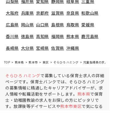
山梨県
福井県
愛知県
静岡県
岐阜県
三重県
大阪府
兵庫県
京都府
滋賀県
奈良県
和歌山県
広島県
岡山県
山口県
島根県
鳥取県
愛媛県
香川県
徳島県
高知県
福岡県
熊本県
鹿児島県
長崎県
大分県
宮崎県
佐賀県
沖縄県
TOP
熊本県
熊本市
東区
そらひろ ハミング
児童指導員の求人（契約社員）
そらひろ ハミング
で募集している保育士求人の詳細
ページです。保育士バンクでは、そらひろ ハミング
の募集情報に精通したキャリアアドバイザーが、求
人情報や転職活動をサポートします。
熊本県
で保育
士・幼稚園教諭の求人をお探しの方にピッタリで
す。放課後等デイサービスや
熊本市東区
で気になる
保育士の求人があれば、電話やメールでお問い合わ
せください。保育士の求人・転職なら【保育士バン
ク!】