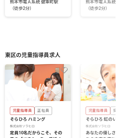
熊本市電Ａ系統 健軍町駅
熊本市電Ａ系統 健軍町駅
（徒歩2分）
（徒歩2分）
東区の児童指導員求人
児童指導員
正社員
児童指導員
契約社員
そらひろ ハミング
そらひろ 虹のいえ
株式会社ソラヒロ
株式会社ソラヒロ
定員10名だからこそ、その
あなたの優しさが、子ども