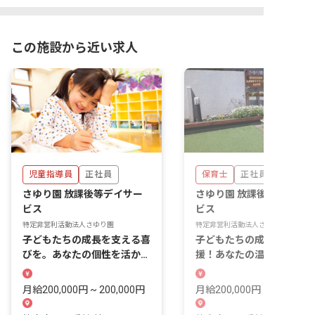
この施設から近い求人
児童指導員
正社員
保育士
正社員
さゆり園 放課後等デイサー
さゆり園 放課後等デイサ
ビス
ビス
特定非営利活動法人さゆり園
特定非営利活動法人さゆり園
子どもたちの成長を支える喜
子どもたちの成長を間近で
びを。あなたの個性を活かし
援！あなたの温かい心が輝
て輝きませんか？
場所がここにあります
月給200,000円 ~ 200,000円
月給200,000円 ~ 200,000