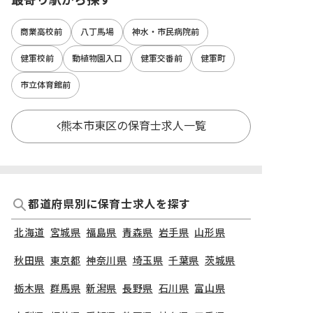
商業高校前
八丁馬場
神水・市民病院前
健軍校前
動植物園入口
健軍交番前
健軍町
市立体育館前
熊本市東区の保育士求人一覧
都道府県別に保育士求人を探す
北海道
宮城県
福島県
青森県
岩手県
山形県
秋田県
東京都
神奈川県
埼玉県
千葉県
茨城県
栃木県
群馬県
新潟県
長野県
石川県
富山県