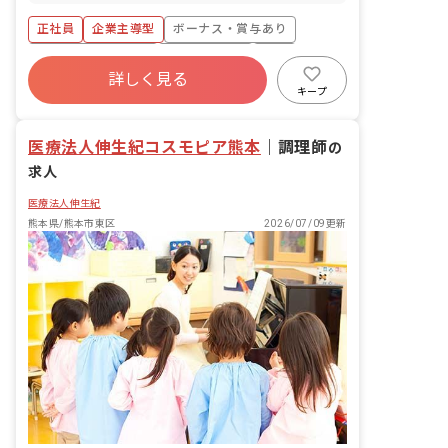
え、食事の補助 ・保育環境の整備（園内
清掃等） ・保護者対応（連絡帳の作成
正社員
企業主導型
ボーナス・賞与あり
等） ・製作物等の作成 ・帳票作成（日
誌、行事計画等） ■園児年齢層：0～2歳
年間休日120日以上
社会保険完備
有給
児
詳しく見る
福利厚生充実
退職金制度
残業少なめ
キープ
昇給昇進あり
医療法人伸生紀コスモピア熊本
｜
調理師
の
求人
医療法人伸生紀
熊本県/熊本市東区
2026/07/09更新