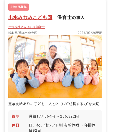
26年度募集
出水みなみこども園
｜
保育士
の求人
社会福祉法人はちす福祉会
熊本県/熊本市中央区
2026/02/26更新
賞与支給あり。子ども一人ひとりの“成長する力”を大切にする保育を実践！
給与
月給177,564円 ~ 266,322円
休日
日、祝、他シフト制 有給休暇 ・年間休
日92日