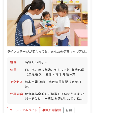
ライフステージが変わっても、あなたの保育キャリアは途切れない
給与
時給1,070円 ~
休日
日、祝、年末年始、他シフト制 有給休暇
（法定通り） 産休・育休 介護休業
アクセス
熊本市電 神水・市民病院前駅（徒歩11
分）
仕事内容
保育業務全般をご担当していただきます!
具体的には、一緒にお遊びしたり、絵本
を読んだり、園児のお食事のサポートや
お昼寝、お着替え、お散歩などをお任せ
パート・アルバイト
事業所内保育
有給
します!