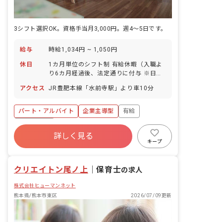
3シフト選択OK。資格手当月3,000円。週4～5日です。
給与
時給1,034円 ~ 1,050円
休日
1カ月単位のシフト制 有給休暇（入職よ
り6カ月経過後、法定通りに付与 ※日祝
も営業している
アクセス
JR豊肥本線「水前寺駅」より車10分
パート・アルバイト
企業主導型
有給
残業少なめ
詳しく見る
キープ
クリエイトン尾ノ上
｜
保育士
の求人
株式会社ヒューマンネット
熊本県/熊本市東区
2026/07/09更新