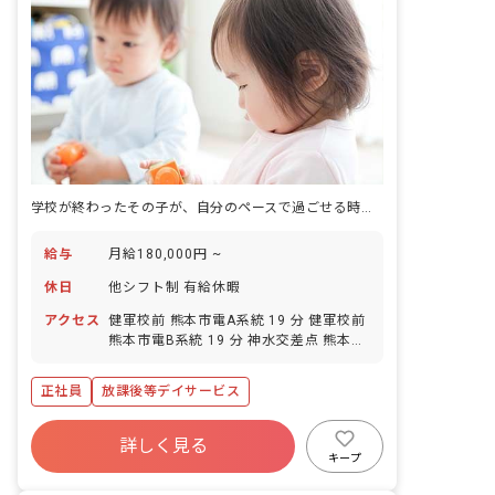
学校が終わったその子が、自分のペースで過ごせる時間をつくる放課後等デイサービス。
給与
月給180,000円 ~
休日
他シフト制 有給休暇
アクセス
健軍校前 熊本市電A系統 19 分 健軍校前
熊本市電B系統 19 分 神水交差点 熊本市
電A系統 19 分 神水交差点 熊本市電B系
統 19 分 動植物園入口 熊本市電A系統
正社員
放課後等デイサービス
20 分
詳しく見る
キープ