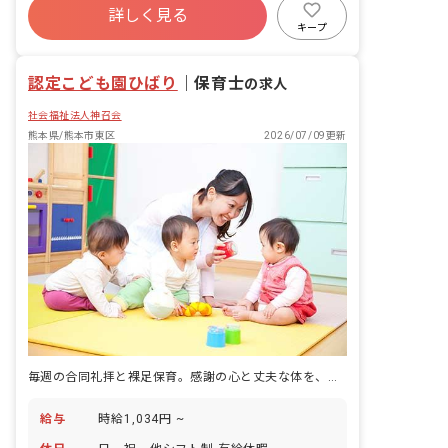
詳しく見る
キープ
認定こども園ひばり
｜
保育士
の求人
社会福祉法人神召会
熊本県/熊本市東区
2026/07/09更新
毎週の合同礼拝と裸足保育。感謝の心と丈夫な体を、同じ時間軸で育む認定こども園です。
給与
時給1,034円 ~