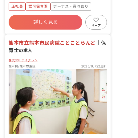
・食事・睡眠・排泄・清潔・衣類の着脱
正社員
認可保育園
ボーナス・賞与あり
等 ・集団生活を通じた社会性の装着 ・
行事の計画・実行、お知らせの作成
社会保険完備
有給
福利厚生充実
詳しく見る
退職金制度
昇給昇進あり
産休育休制度
キープ
未経験歓迎
熊本市立熊本市民病院ことことらんど
｜
保
育士
の求人
株式会社アイグラン
熊本県/熊本市東区
2026/05/22更新