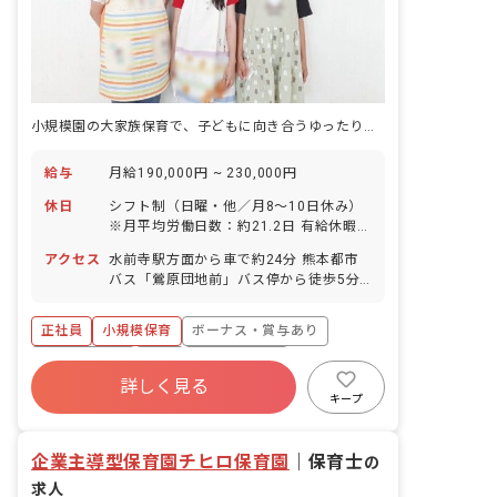
小規模園の大家族保育で、子どもに向き合うゆったりした毎日。
給与
月給190,000円 ~ 230,000円
休日
シフト制（日曜・他／月8～10日休み）
※月平均労働日数：約21.2日 有給休暇
（入職6カ月後に10日間付与） ※取得率
アクセス
水前寺駅方面から車で約24分 熊本都市
90％／5日間以上の連休も応相談 ※計画
バス「鶯原団地前」バス停から徒歩5分
的付与制度あり…一部日数を夏季期間に
※マイカー・バイク・自転車通勤OK（無
て取得いただきます 産休育休制度（取得
料駐車場・無料駐輪場あり）合志から車
率・復帰率100％） 年間休日105～110
正社員
小規模保育
ボーナス・賞与あり
で通勤されている方も2名ほどいらっし
日 ※年によって変動あり
ゃいます！
社会保険完備
有給
福利厚生充実
詳しく見る
退職金制度
残業少なめ
昇給昇進あり
キープ
産休育休制度
企業主導型保育園チヒロ保育園
｜
保育士
の
求人