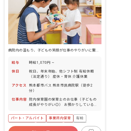
病院内の温もり、子どもの笑顔が仕事のやりがいに繋がる
給与
時給1,070円 ~
休日
祝日、年末年始、他シフト制 有給休暇
（法定通り） 産休・育休 介護休業
アクセス
熊本都市バス 熊本市民病院駅（徒歩2
分）
仕事内容
院内保育園の保育士のお仕事（子どもの
成長がやりがい◎） お預かりしている子
ども達についてお世話をお願いします ・
食事・睡眠・排泄・清潔・衣類の着脱等
パート・アルバイト
事業所内保育
有給
・集団生活を通じた社会性の装着 ・行事
の計画・実行、お知らせの作成
福利厚生充実
産休育休制度
未経験歓迎