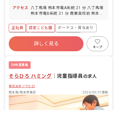
アクセス
八丁馬場 熊本市電A系統 21 分 八丁馬場
熊本市電B系統 21 分 商業高校前 熊本市
電A系統 21 分 商業高校前 熊本市電B系
統 21 分 市立体育館前 熊本市電A系統
正社員
認定こども園
ボーナス・賞与あり
23 分
車通勤可
未経験歓迎
新卒も歓迎
詳しく見る
交通費支給
キープ
26年度募集
そらひろ ハミング
｜
児童指導員
の求人
株式会社ソラヒロ
熊本県/熊本市東区
2026/03/31更新
非公開の求人多数！ 紹介登録はこちら
熊本県の求人を紹介してもらう