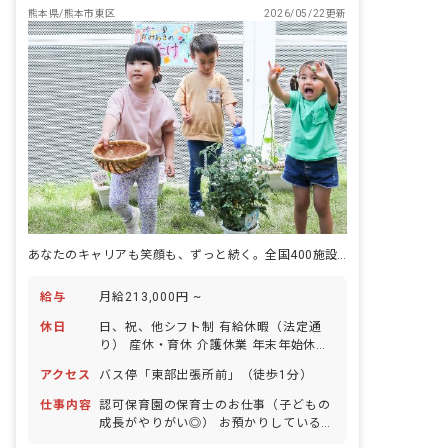
熊本県/熊本市東区
2026/05/22更新
あなたのキャリアも笑顔も、ずっと続く。全国400施設以上運営の安心基盤。
給与
月給213,000円 ~
休日
日、祝、他シフト制 有給休暇（法定通
り） 産休・育休 介護休業 年末年始休暇
年間休日110日 ※年によって変更の可
アクセス
バス停「東部出張所前」（徒歩1分）
能性有
仕事内容
認可保育園の保育士のお仕事（子どもの
成長がやりがい◎） お預かりしている子
ども達についてお世話をお願いします。