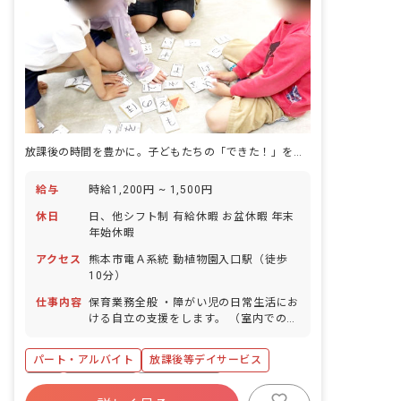
放課後の時間を豊かに。子どもたちの「できた！」を一緒に喜びませんか？
給与
時給1,200円 ~ 1,500円
休日
日、他シフト制 有給休暇 お盆休暇 年末
年始休暇
アクセス
熊本市電Ａ系統 動植物園入口駅（徒歩
10分）
仕事内容
保育業務全般 ・障がい児の日常生活にお
ける自立の支援をします。 （室内での運
動、クラフト教室、課外授業等の支援）
・送迎業務（社用車:軽、普通自動車 AT
パート・アルバイト
放課後等デイサービス
車） ・定員10名の児童に対して支援員
4~6名で担当します。 ・その他、上記に
有給
残業少なめ
昇給昇進あり
付随する業務。