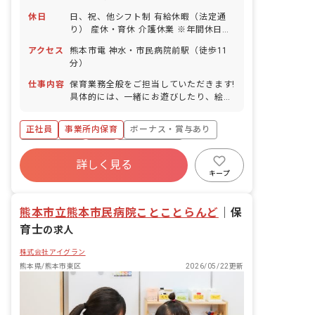
休日
日、祝、他シフト制 有給休暇（法定通
り） 産休・育休 介護休業 ※年間休日
107日
アクセス
熊本市電 神水・市民病院前駅（徒歩11
分）
仕事内容
保育業務全般をご担当していただきます!
具体的には、一緒にお遊びしたり、絵本
を読んだり、園児のお食事のサポートや
お昼寝、お着替え、お散歩などをお任せ
正社員
事業所内保育
ボーナス・賞与あり
します!
社会保険完備
有給
福利厚生充実
詳しく見る
退職金制度
昇給昇進あり
産休育休制度
キープ
未経験歓迎
熊本市立熊本市民病院ことことらんど
｜
保
育士
の求人
株式会社アイグラン
熊本県/熊本市東区
2026/05/22更新