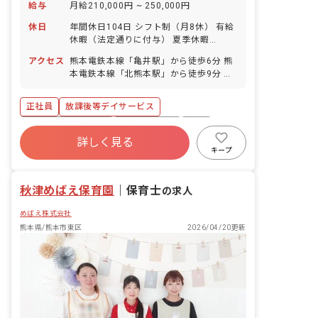
給与
月給210,000円 ~ 250,000円
休日
年間休日104日 シフト制（月8休） 有給
休暇（法定通りに付与） 夏季休暇
（8/13～8/15の3日間） 年末年始休暇
アクセス
熊本電鉄本線「亀井駅」から徒歩6分 熊
（12/30～1/3の5日間） 産休・育休制
本電鉄本線「北熊本駅」から徒歩9分 ※
度（7名の取得実績あり／復帰率
マイカー、バイク、自転車通勤OK（無料
90％！）
の駐車場と駐輪場を完備）
正社員
放課後等デイサービス
ボーナス・賞与あり
社会保険完備
有給
詳しく見る
退職金制度
残業少なめ
産休育休制度
キープ
車通勤可
未経験歓迎
秋津めばえ保育園
｜
保育士
の求人
めばえ株式会社
熊本県/熊本市東区
2026/04/20更新