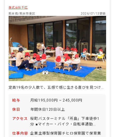
株式会社千広
熊本県/熊本市東区
2026/07/13更新
定員19名の少人数で、五感で感じ生きる喜びを見つける保育です。
給与
月給195,000円 ~ 245,000円
休日
年間休日120日以上
アクセス
桜町バスターミナル「所島」下車徒歩1
分 ■マイカー・バイク・自転車通勤
OK（無料の駐車場と駐輪場を完備）
仕事内容
企業主導型保育園チヒロ保育園で保育業