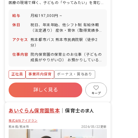
医療の現場で輝く、子どもの「やってみたい」を育む保育士へ
給与
月給197,000円 ~
休日
祝日、年末年始、他シフト制 有給休暇
（法定通り） 産休・育休（取得実績多
数） 介護休業 慶弔休暇 ※年間休日107
アクセス
熊本都市バス 熊本市民病院駅（徒歩2
日（週1日または4週4日以上の休日を付
分）
与）
仕事内容
院内保育園の保育士のお仕事（子どもの
成長がやりがい◎） お預かりしている子
ども達についてお世話をお願いします ・
食事・睡眠・排泄・清潔・衣類の着脱等
正社員
事業所内保育
ボーナス・賞与あり
・集団生活を通じた社会性の装着 ・行事
の計画・実行、お知らせの作成
社会保険完備
有給
福利厚生充実
詳しく見る
退職金制度
昇給昇進あり
産休育休制度
キープ
未経験歓迎
あいぐらん保育園熊本
｜
保育士
の求人
株式会社アイグラン
熊本県/熊本市
2026/05/22更新