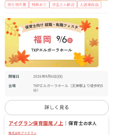
持ち物不要
特典あり
学生さん歓迎
入退場自由
開催日
2026年9月6日(日)
会場
TKPエルガーラホール（天神駅より徒歩約5
分）
詳しく見る
アイグラン保育園尾ノ上
｜
保育士
の求人
株式会社アイグラン