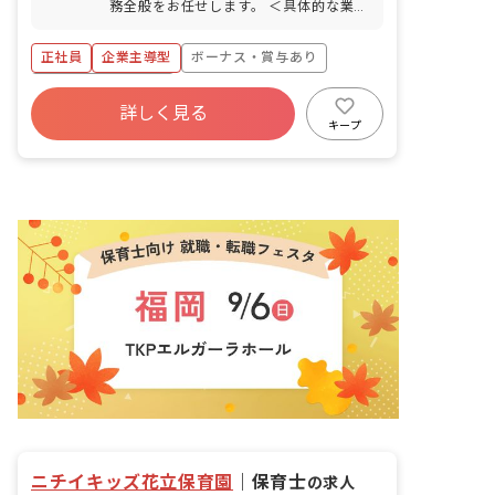
務全般をお任せします。 ＜具体的な業務
内容＞ ピアノ 週案作成 月案作成 日誌作
成 クラス通信作成 壁面制作 外遊び 園外
正社員
企業主導型
ボーナス・賞与あり
へのお散歩
年間休日120日以上
詳しく見る
寮・住宅・家賃補助あり
社会保険完備
キープ
有給
福利厚生充実
退職金制度
残業少なめ
ニチイキッズ花立保育園
｜
保育士
の求人