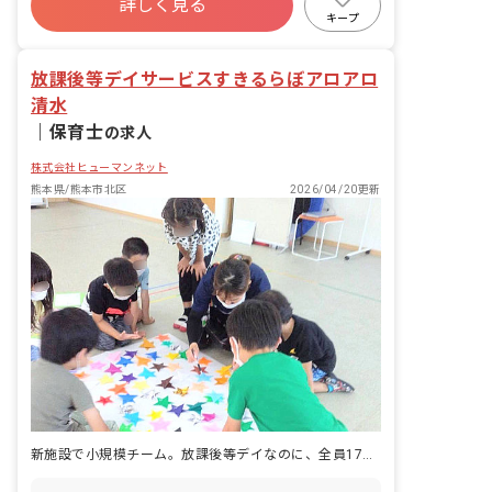
詳しく見る
産休育休制度
車通勤可
未経験歓迎
キープ
週2.3日~OK
研修充実
放課後等デイサービスすきるらぼアロアロ
清水
｜
保育士
の求人
株式会社ヒューマンネット
熊本県/熊本市北区
2026/04/20更新
新施設で小規模チーム。放課後等デイなのに、全員17時台に帰れます。