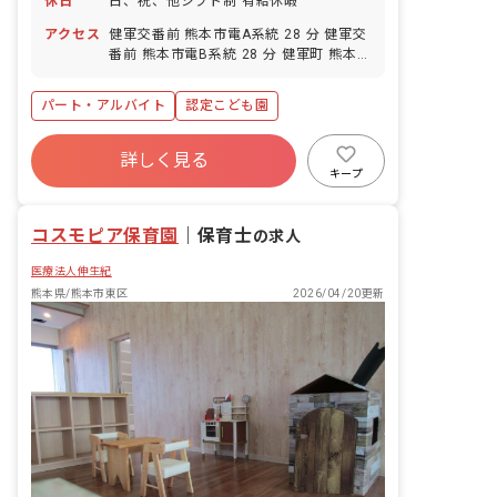
休日
日、祝、他シフト制 有給休暇
アクセス
健軍交番前 熊本市電A系統 28 分 健軍交
番前 熊本市電B系統 28 分 健軍町 熊本市
電A系統 28 分 健軍町 熊本市電B系統 28
分 動植物園入口 熊本市電A系統 28 分
パート・アルバイト
認定こども園
詳しく見る
キープ
コスモピア保育園
｜
保育士
の求人
医療法人伸生紀
熊本県/熊本市東区
2026/04/20更新