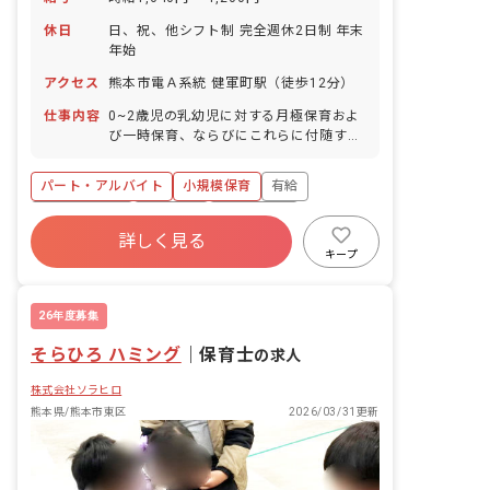
休日
日、祝、他シフト制 完全週休2日制 年末
年始
アクセス
熊本市電Ａ系統 健軍町駅（徒歩12分）
仕事内容
0~2歳児の乳幼児に対する月極保育およ
び一時保育、ならびにこれらに付随する
業務全般をご担当いただきます。 当施設
は定員22名の認可型小規模保育事業所で
パート・アルバイト
小規模保育
有給
す。
昇給昇進あり
車通勤可
交通費支給
詳しく見る
キープ
26年度募集
そらひろ ハミング
｜
保育士
の求人
株式会社ソラヒロ
熊本県/熊本市東区
2026/03/31更新