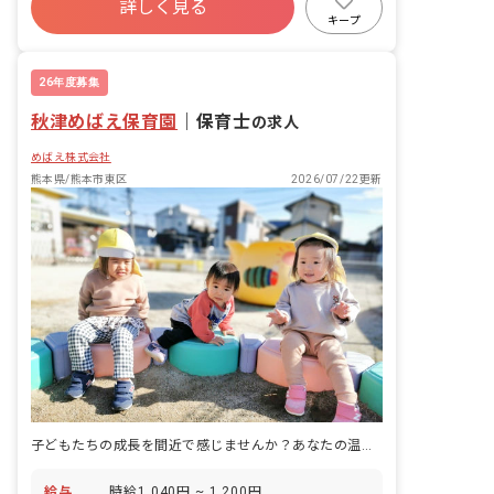
詳しく見る
研修充実
WEB面接OK
複数園あり
キープ
ブランクOK
26年度募集
秋津めばえ保育園
｜
保育士
の求人
めばえ株式会社
熊本県/熊本市東区
2026/07/22更新
子どもたちの成長を間近で感じませんか？あなたの温かい手が未来を育みます。
給与
時給1,040円 ~ 1,200円