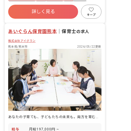
福利厚生充実
産休育休制度
未経験歓迎
詳しく見る
研修充実
WEB面接OK
複数園あり
キープ
ブランクOK
あいぐらん保育園熊本
｜
保育士
の求人
株式会社アイグラン
熊本県/熊本市
2026/05/22更新
あなたの子育ても、子どもたちの未来も。両方を育む保育園です
給与
月給197,000円 ~