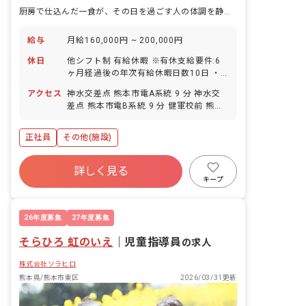
厨房で仕込んだ一食が、その日を過ごす人の体調を静かに支えます。
給与
月給160,000円 ~ 200,000円
休日
他シフト制 有給休暇 ※有休支給要件:6
ヶ月経過後の年次有給休暇日数10日 ・
年間休日107日
アクセス
神水交差点 熊本市電A系統 9 分 神水交
差点 熊本市電B系統 9 分 健軍校前 熊本
市電A系統 10 分 健軍校前 熊本市電B系
統 10 分 八丁馬場 熊本市電A系統 12 分
正社員
その他(施設)
詳しく見る
キープ
26年度募集
27年度募集
そらひろ 虹のいえ
｜
児童指導員
の求人
株式会社ソラヒロ
熊本県/熊本市東区
2026/03/31更新