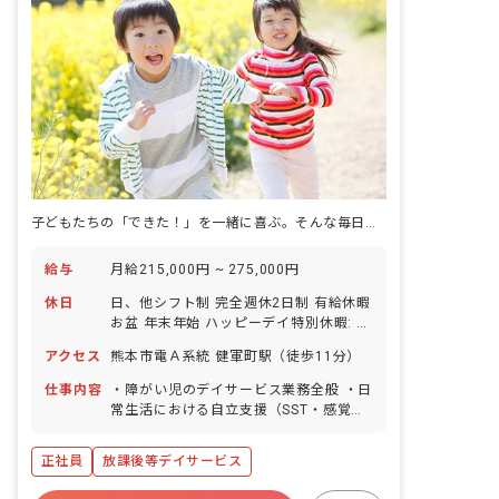
子どもたちの「できた！」を一緒に喜ぶ。そんな毎日を始めませんか？
給与
月給215,000円 ~ 275,000円
休日
日、他シフト制 完全週休2日制 有給休暇
お盆 年末年始 ハッピーデイ特別休暇: 1
日/年 産前産後休業 育児休業
アクセス
熊本市電Ａ系統 健軍町駅（徒歩11分）
仕事内容
・障がい児のデイサービス業務全般 ・日
常生活における自立支援（SST・感覚統
合・日常生活動作・校外学習等） ・送迎
業務（社用車:軽、普通自動車AT車） ・
正社員
放課後等デイサービス
その他、上記に付随する業務