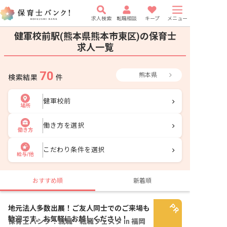
求人検索
転職相談
キープ
メニュー
健軍校前駅(熊本県熊本市東区)の保育士
求人一覧
70
熊本県
検索結果
件
健軍校前
場所
働き方を選択
働き方
こだわり条件を選択
給与/他
おすすめ順
新着順
地元法人多数出展！ご友人同士でのご来場も
歓迎です。お気軽にお越しください！
保育士バンク！就職・転職フェスタ in 福岡