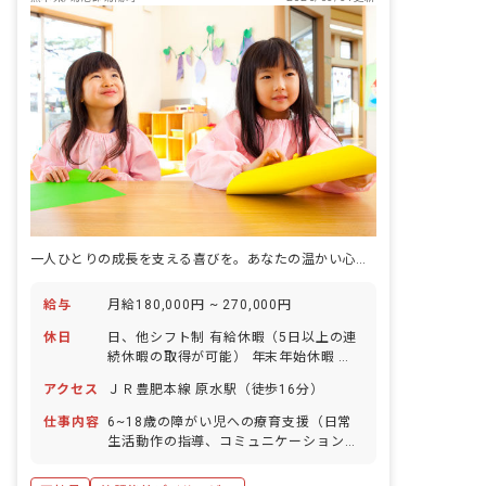
一人ひとりの成長を支える喜びを。あなたの温かい心で、未来を育みませんか？
給与
月給180,000円 ~ 270,000円
休日
日、他シフト制 有給休暇（5日以上の連
続休暇の取得が可能） 年末年始休暇 産
休・育休制度 ※年間休日110日
アクセス
ＪＲ豊肥本線 原水駅（徒歩16分）
仕事内容
6~18歳の障がい児への療育支援（日常
生活動作の指導、コミュニケーション支
援、送迎等）