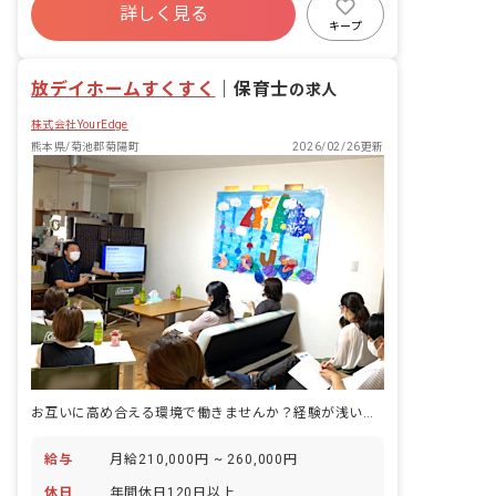
「子どもをほめることで伸ばし、強みを
詳しく見る
社会保険完備
有給
福利厚生充実
活かす」というスタイルです。 『ほめら
キープ
れる→意欲が出る→課題ができる→また
残業少なめ
昇給昇進あり
産休育休制度
ほめられる』というサイクルを活用し、
放デイホームすくすく
成功体験と自信を積み 上げていくお手伝
｜
保育士
の求人
いをします。
株式会社YourEdge
熊本県/菊池郡菊陽町
2026/02/26更新
お互いに高め合える環境で働きませんか？経験が浅い方も歓迎です◎
給与
月給210,000円 ~ 260,000円
休日
年間休日120日以上