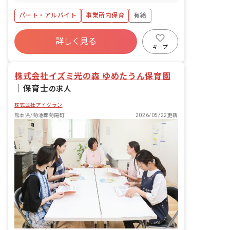
る子ども達についてお世話をお願いしま
す。 ・食事・睡眠・排泄・清潔・衣類の
パート・アルバイト
事業所内保育
有給
着脱等 ・集団生活を通じた社会性の装着
・行事の計画・実行、お知らせの作成
福利厚生充実
産休育休制度
未経験歓迎
詳しく見る
研修充実
WEB面接OK
複数園あり
キープ
ブランクOK
株式会社イズミ光の森 ゆめたうん保育園
｜
保育士
の求人
株式会社アイグラン
熊本県/菊池郡菊陽町
2026/05/22更新