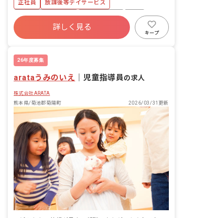
正社員
放課後等デイサービス
ボーナス・賞与あり
社会保険完備
有給
詳しく見る
福利厚生充実
退職金制度
残業少なめ
キープ
昇給昇進あり
産休育休制度
26年度募集
arataうみのいえ
｜
児童指導員
の求人
株式会社ARATA
熊本県/菊池郡菊陽町
2026/03/31更新