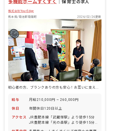
多機能ホームすくすく
成功体験と自信を積み 上げていくお手伝
｜
保育士
の求人
いをします。
株式会社YourEdge
熊本県/菊池郡菊陽町
2026/02/26更新
初心者の方、ブランクありの方も安心！お互いに支え合える環境です
給与
月給210,000円 ~ 260,000円
休日
年間休日120日以上
アクセス
JR豊肥本線「武蔵塚駅」より徒歩15分
JR豊肥本線「光の森駅」より徒歩15分
■マイカー・バイク・自転車通勤可（マ