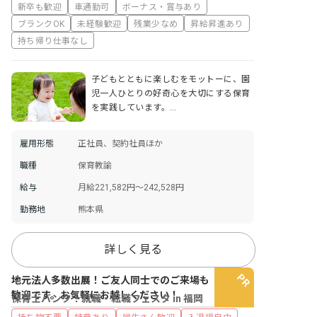
新卒も歓迎
車通勤可
ボーナス・賞与あり
ブランクOK
未経験歓迎
残業少なめ
昇給昇進あり
持ち帰り仕事なし
子どもとともに楽しむをモットーに、園
児一人ひとりの好奇心を大切にする保育
を実践しています。…
雇用形態
正社員、契約社員ほか
職種
保育教諭
給与
月給221,582円～242,528円
勤務地
熊本県
詳しく見る
地元法人多数出展！ご友人同士でのご来場も
歓迎です。お気軽にお越しください！
保育士バンク！就職・転職フェスタ in 福岡