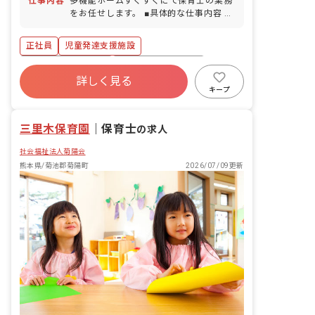
仕事内容
多機能ホームすくすくにて保育士の業務
イカー通勤の場合、駐車場代補助あり）
をお任せします。 ■具体的な仕事内容 ・
児童への個別療育 ・学習面での支援、運
動面の支援どちらにも取り組み、一人ひ
正社員
児童発達支援施設
とりのお子さんに合わせた支援を提供で
きるようにしています。 ・私たちの療育
ボーナス・賞与あり
年間休日120日以上
は「子どもをほめることで伸ばし、強み
詳しく見る
社会保険完備
有給
福利厚生充実
を活かす」というスタイルです。 『ほめ
キープ
られる→意欲が出る→課題ができる→ま
残業少なめ
昇給昇進あり
産休育休制度
たほめられる』というサイクルを活用
三里木保育園
し、成功体験と自信を積み 上げていくお
｜
保育士
の求人
手伝いをします。
社会福祉法人菊陽会
熊本県/菊池郡菊陽町
2026/07/09更新