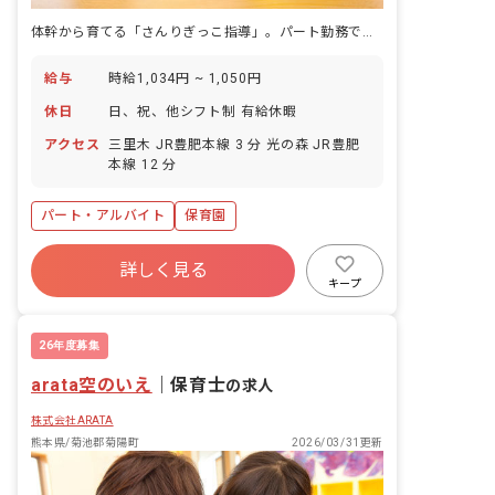
体幹から育てる「さんりぎっこ指導」。パート勤務でも体の土台づくりに関われます。
給与
時給1,034円 ~ 1,050円
休日
日、祝、他シフト制 有給休暇
アクセス
三里木 JR豊肥本線 3 分 光の森 JR豊肥
本線 12 分
パート・アルバイト
保育園
詳しく見る
キープ
26年度募集
arata空のいえ
｜
保育士
の求人
株式会社ARATA
熊本県/菊池郡菊陽町
2026/03/31更新