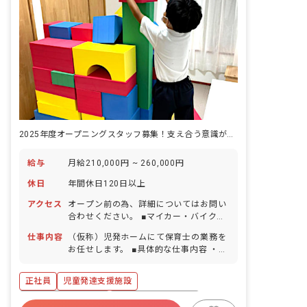
2025年度オープニングスタッフ募集！支え合う意識が根付いた環境です
給与
月給210,000円 ~ 260,000円
休日
年間休日120日以上
アクセス
オープン前の為、詳細についてはお問い
合わせください。 ■マイカー・バイク・
自転車通勤可（マイカー通勤の場合、駐
仕事内容
（仮称）児発ホームにて保育士の業務を
車場代補助あり）
お任せします。 ■具体的な仕事内容 ・児
童への個別療育 ・学習面での支援、運動
面の支援どちらにも取り組み、一人ひと
正社員
児童発達支援施設
りのお子さんに合わせた支援を提供でき
るようにしています。 ・私たちの療育は
ボーナス・賞与あり
年間休日120日以上