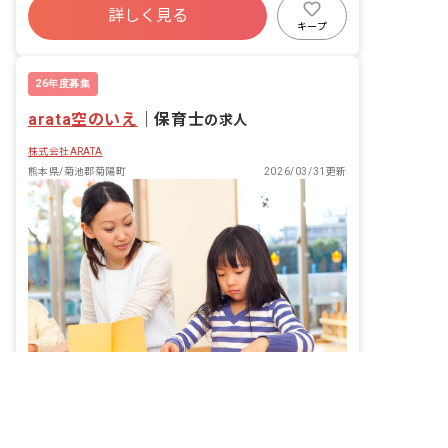
担当
詳しく見る
キープ
26年度募集
arata空のいえ
｜
保育士
の求人
株式会社ARATA
熊本県/菊池郡菊陽町
2026/03/31更新
非公開の求人多数！ 紹介登録はこちら
菊池郡菊陽町の求人を紹介してもらう
子どもたちの成長を間近で支える喜び。あなたの温かい心、ここで輝かせませんか？