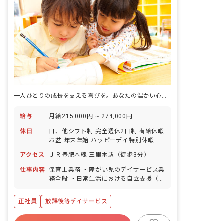
一人ひとりの成長を支える喜びを。あなたの温かい心、ここで輝かせませんか？
給与
月給215,000円 ~ 274,000円
休日
日、他シフト制 完全週休2日制 有給休暇
お盆 年末年始 ハッピーデイ特別休暇: 1
日/年 産前産後休業 育児休業
アクセス
ＪＲ豊肥本線 三里木駅（徒歩3分）
仕事内容
保育士業務 ・障がい児のデイサービス業
務全般 ・日常生活における自立支援（室
内での運動、クラフト教室、課外授業等
の支援） ・送迎業務（社用車:軽） ・そ
正社員
放課後等デイサービス
の他、上記に付随する業務 ※定員10名
の児童に対して支援員4~6名で担当