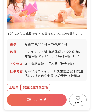
子どもたちの成長を支える喜びを。あなたの温かい心が輝く場所がここにあります。
給与
月給210,000円 ~ 269,000円
休日
日、他シフト制 有給休暇 お盆休暇 年末
年始休暇 ハッピーデイ特別休暇: 1日/年
産前産後休業 育児休業
アクセス
ＪＲ豊肥本線 三里木駅（徒歩3分）
仕事内容
障がい児のデイサービス業務全般 日常生
活における自立支援 送迎業務（社用車:
軽、普通自動車AT車） その他上記に付
随する業務
正社員
児童発達支援施設
詳しく見る
キープ