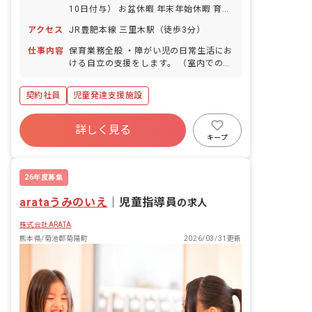
10日付与） お盆休暇 年末年始休暇 育児
休業取得実績あり ※年間休日107日
アクセス
JR豊肥本線 三里木駅（徒歩3分）
仕事内容
保育業務全般 ・障がい児の日常生活にお
ける自立の支援をします。 （室内での
SST、運動、クラフトなど、施設外活動
等の支援） ・送迎業務（社用車:軽、普
契約社員
児童発達支援施設
通自動車 AT車） ・定員10名の児童に対
して支援員4~6名で担当します。 ・その
他、上記に付随する業務。 ・土、祝日勤
詳しく見る
務の出来る方。
キープ
26年度募集
arataうみのいえ
｜
児童指導員
の求人
株式会社ARATA
熊本県/菊池郡菊陽町
2026/03/31更新