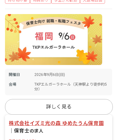
持ち物不要
特典あり
学生さん歓迎
入退場自由
開催日
2026年9月6日(日)
会場
TKPエルガーラホール（天神駅より徒歩約5
分）
詳しく見る
株式会社イズミ光の森 ゆめたうん保育園
｜
保育士
の求人