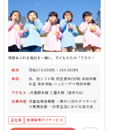
笑顔あふれる毎日を一緒に。子どもたちの「できた！」を応援する、やりがいあるお仕事です。
給与
月給210,000円 ~ 269,000円
休日
日、他シフト制 完全週休2日制 有給休暇
お盆 年末年始 ハッピーデイ特別休暇 産
前産後休業 育児休業
アクセス
JR豊肥本線 三里木駅（徒歩3分）
仕事内容
児童指導員業務 ・障がい児のデイサービ
ス業務全般 ・日常生活における自立支援
（室内での運動、クラフト教室、課外授
業等の支援） ・送迎業務（普通自動車免
正社員
放課後等デイサービス
許） ・その他、上記に付随する業務 ※
定員10名の児童に対して支援員4~6名で