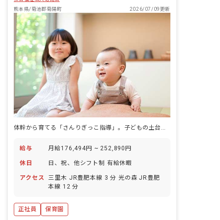
熊本県/菊池郡菊陽町
2026/07/09更新
体幹から育てる「さんりぎっこ指導」。子どもの土台づくりに関われる保育園です。
給与
月給176,494円 ~ 252,890円
休日
日、祝、他シフト制 有給休暇
アクセス
三里木 JR豊肥本線 3 分 光の森 JR豊肥
本線 12 分
正社員
保育園