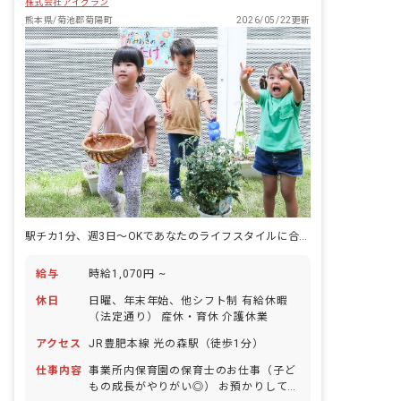
株式会社アイグラン
熊本県/菊池郡菊陽町
2026/05/22更新
駅チカ1分、週3日～OKであなたのライフスタイルに合わせた勤務を支援。
給与
時給1,070円 ~
休日
日曜、年末年始、他シフト制 有給休暇
（法定通り） 産休・育休 介護休業
アクセス
JR豊肥本線 光の森駅（徒歩1分）
仕事内容
事業所内保育園の保育士のお仕事（子ど
もの成長がやりがい◎） お預かりしてい