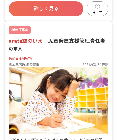
詳しく見る
キープ
26年度募集
arata空のいえ
｜
児童発達支援管理責任者
の求人
株式会社ARATA
熊本県/菊池郡菊陽町
2026/03/31更新