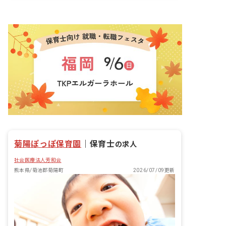
菊陽ぽっぽ保育園
｜
保育士
の求人
社会医療法人芳和会
熊本県/菊池郡菊陽町
2026/07/09更新