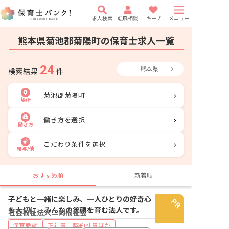
求人検索
転職相談
キープ
メニュー
熊本県菊池郡菊陽町の保育士求人一覧
24
熊本県
検索結果
件
菊池郡菊陽町
場所
働き方を選択
働き方
こだわり条件を選択
給与/他
おすすめ順
新着順
子どもと一緒に楽しみ、一人ひとりの好奇心
を大切に。みんなの笑顔を育む法人です。
社会福祉法人二岡福祉会
保育教諭
正社員、契約社員ほか