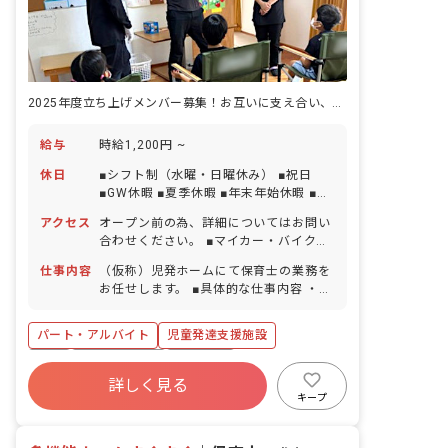
2025年度立ち上げメンバー募集！お互いに支え合い、高め合える環境です
給与
時給1,200円 ~
休日
■シフト制（水曜・日曜休み） ■祝日
■GW休暇 ■夏季休暇 ■年末年始休暇 ■有
給休暇
アクセス
オープン前の為、詳細についてはお問い
合わせください。 ■マイカー・バイク・
自転車通勤可（マイカー通勤の場合、駐
仕事内容
（仮称）児発ホームにて保育士の業務を
車場代補助あり）
お任せします。 ■具体的な仕事内容 ・児
童への個別療育 ・学習面での支援、運動
面の支援どちらにも取り組み、一人ひと
パート・アルバイト
児童発達支援施設
りのお子さんに合わせた支援を提供でき
るようにしています。 ・私たちの療育は
有給
昇給昇進あり
車通勤可
「子どもをほめることで伸ばし、強みを
詳しく見る
正社員登用
週2.3日~OK
オープニング
活かす」というスタイルです。 『ほめら
キープ
れる→意欲が出る→課題ができる→また
研修充実
WEB面接OK
ほめられる』というサイクルを活用し、