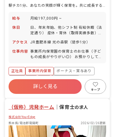
駅チカ1分、あなたの笑顔が輝く保育を。共に成長する温かな「母なる大地」で。
給与
月給197,000円 ~
休日
日、年末年始、他シフト制 有給休暇（法
定通り） 産休・育休（取得実績多数）
介護休業 慶弔休暇 ※年間休日107日
アクセス
JR豊肥本線 光の森駅（徒歩1分）
仕事内容
事業所内保育園の保育士のお仕事（子ど
もの成長がやりがい◎） お預かりしてい
る子ども達についてお世話をお願いしま
す。 ・食事・睡眠・排泄・清潔・衣類の
正社員
事業所内保育
ボーナス・賞与あり
着脱等 ・集団生活を通じた社会性の装着
・行事の計画・実行、お知らせの作成
社会保険完備
有給
福利厚生充実
詳しく見る
退職金制度
昇給昇進あり
産休育休制度
キープ
未経験歓迎
（仮称）児発ホーム
｜
保育士
の求人
株式会社YourEdge
熊本県/菊池郡菊陽町
2026/02/26更新