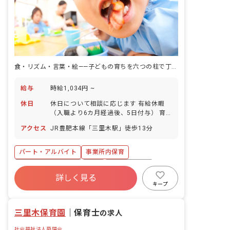
食・リズム・言葉・絵——子どもの育ちを六つの柱で丁寧に支える園。
給与
時給1,034円 ~
休日
休日について相談に応じます 有給休暇
（入職より6カ月経過後、5日付与） 育
児休業取得実績：有り
アクセス
JR豊肥本線「三里木駅」徒歩13分
パート・アルバイト
事業所内保育
ボーナス・賞与あり
有給
昇給昇進あり
詳しく見る
産休育休制度
車通勤可
時短勤務可
キープ
未経験歓迎
三里木保育園
｜
保育士
の求人
社会福祉法人菊陽会