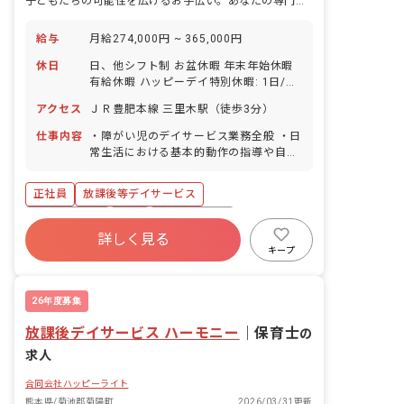
子どもたちの可能性を広げるお手伝い。あなたの専門性で未来を育みませんか？
給与
月給274,000円 ~ 365,000円
休日
日、他シフト制 お盆休暇 年末年始休暇
有給休暇 ハッピーデイ特別休暇: 1日/年
産前産後休業 育児休業
アクセス
ＪＲ豊肥本線 三里木駅（徒歩3分）
仕事内容
・障がい児のデイサービス業務全般 ・日
常生活における基本的動作の指導や自立
支援 ・療育の個別支援計画 ・保護者と
の相談業務 ・送迎業務（社用車:軽、普
正社員
放課後等デイサービス
通自動車AT車） ・その他、上記に付随
する業務
社会保険完備
有給
昇給昇進あり
詳しく見る
ブランクOK
キープ
26年度募集
放課後デイサービス ハーモニー
｜
保育士
の
求人
合同会社ハッピーライト
熊本県/菊池郡菊陽町
2026/03/31更新