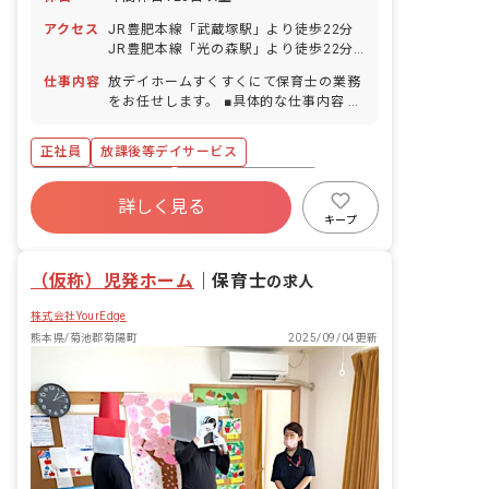
アクセス
JR豊肥本線「武蔵塚駅」より徒歩22分
JR豊肥本線「光の森駅」より徒歩22分
■マイカー・バイク・自転車通勤可（マ
仕事内容
放デイホームすくすくにて保育士の業務
イカー通勤の場合、駐車場代補助あり）
をお任せします。 ■具体的な仕事内容 ・
児童への個別療育 ・学習面での支援、運
動面の支援どちらにも取り組み、一人ひ
正社員
放課後等デイサービス
とりのお子さんに合わせた支援を提供で
きるようにしています。 ・私たちの療育
ボーナス・賞与あり
年間休日120日以上
は「子どもをほめることで伸ばし、強み
詳しく見る
社会保険完備
有給
福利厚生充実
を活かす」というスタイルです。 『ほめ
キープ
られる→意欲が出る→課題ができる→ま
残業少なめ
昇給昇進あり
産休育休制度
たほめられる』というサイクルを活用
（仮称）児発ホーム
し、成功体験と自信を積み 上げていくお
｜
保育士
の求人
手伝いをします。
株式会社YourEdge
熊本県/菊池郡菊陽町
2025/09/04更新