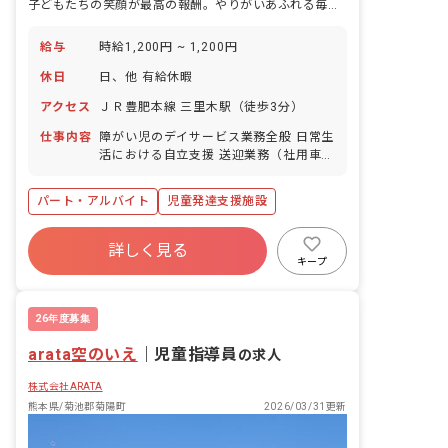
子どもたちの笑顔が最高の報酬。やりがいあふれる毎日をあなたに。
給与
時給1,200円 ~ 1,200円
休日
日、他 有給休暇
アクセス
ＪＲ豊肥本線 三里木駅（徒歩3分）
仕事内容
障がい児のデイサービス業務全般 日常生
活における自立支援 送迎業務（社用車:
軽、普通自動車AT車） その他上記に付
随する業務
パート・アルバイト
児童発達支援施設
詳しく見る
キープ
26年度募集
arata空のいえ
｜
児童指導員
の求人
株式会社ARATA
熊本県/菊池郡菊陽町
2026/03/31更新