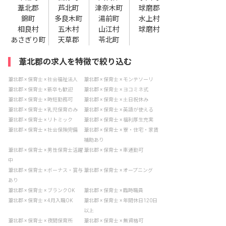
葦北郡
芦北町
津奈木町
球磨郡
錦町
多良木町
湯前町
水上村
相良村
五木村
山江村
球磨村
あさぎり町
天草郡
苓北町
葦北郡の求人を特徴で絞り込む
葦北郡 × 保育士 × 社会福祉法人
葦北郡 × 保育士 × モンテソーリ
葦北郡 × 保育士 × 新卒も歓迎
葦北郡 × 保育士 × ヨコミネ式
葦北郡 × 保育士 × 時短勤務可
葦北郡 × 保育士 × 土日祝休み
葦北郡 × 保育士 × 乳児保育のみ
葦北郡 × 保育士 × 英語が使える
葦北郡 × 保育士 × リトミック
葦北郡 × 保育士 × 福利厚生充実
葦北郡 × 保育士 × 社会保険完備
葦北郡 × 保育士 × 寮・住宅・家賃
補助あり
葦北郡 × 保育士 × 男性保育士活躍
葦北郡 × 保育士 × 車通勤可
中
葦北郡 × 保育士 × ボーナス・賞与
葦北郡 × 保育士 × オープニング
あり
葦北郡 × 保育士 × ブランクOK
葦北郡 × 保育士 × 臨時職員
葦北郡 × 保育士 × 4月入職OK
葦北郡 × 保育士 × 年間休日120日
以上
葦北郡 × 保育士 × 夜間保育所
葦北郡 × 保育士 × 無資格可