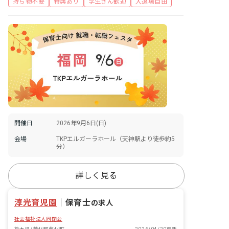
持ち物不要
特典あり
学生さん歓迎
入退場自由
開催日
2026年9月6日(日)
会場
TKPエルガーラホール（天神駅より徒歩約5
分）
詳しく見る
淳光育児園
｜
保育士
の求人
社会福祉法人同閉会