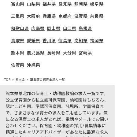
富山県
山梨県
福井県
愛知県
静岡県
岐阜県
三重県
大阪府
兵庫県
京都府
滋賀県
奈良県
和歌山県
広島県
岡山県
山口県
島根県
鳥取県
愛媛県
香川県
徳島県
高知県
福岡県
熊本県
鹿児島県
長崎県
大分県
宮崎県
佐賀県
沖縄県
TOP
熊本県
葦北郡の保育士求人一覧
熊本県葦北郡の保育士・幼稚園教諭の求人一覧です。
公立保育園から私立認可保育園、幼稚園はもちろん、
認定こども園、準認可保育園、託児所、学童保育ま
で、さまざまな保育士の求人をご用意しています。気
になる保育士の求人があれば、電話やメールでお問い
合わせください。保育園・幼稚園の採用/募集情報に
精通したキャリアアドバイザーがあなたに最適な求人