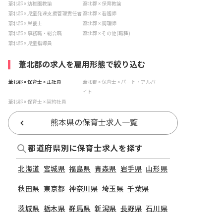
葦北郡 × 幼稚園教諭
葦北郡 × 保育教諭
葦北郡 × 児童発達支援管理責任者
葦北郡 × 看護師
葦北郡 × 栄養士
葦北郡 × 調理師
葦北郡 × 事務職・総合職
葦北郡 × その他(職種)
葦北郡 × 児童指導員
葦北郡の求人を雇用形態で絞り込む
葦北郡 × 保育士 × 正社員
葦北郡 × 保育士 × パート・アルバ
イト
葦北郡 × 保育士 × 契約社員
熊本県の保育士求人一覧
都道府県別に保育士求人を探す
北海道
宮城県
福島県
青森県
岩手県
山形県
秋田県
東京都
神奈川県
埼玉県
千葉県
茨城県
栃木県
群馬県
新潟県
長野県
石川県