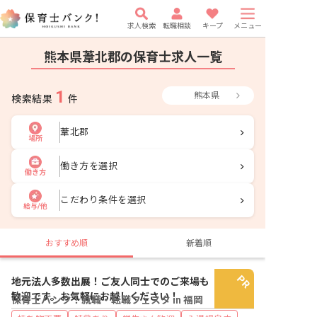
求人検索
転職相談
キープ
メニュー
熊本県葦北郡の保育士求人一覧
1
熊本県
検索結果
件
葦北郡
場所
働き方を選択
働き方
こだわり条件を選択
給与/他
おすすめ順
新着順
地元法人多数出展！ご友人同士でのご来場も
歓迎です。お気軽にお越しください！
保育士バンク！就職・転職フェスタ in 福岡