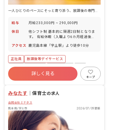
一人ひとりのペースにそっと寄り添う、放課後の専門職という道へ。
給与
月給233,000円 ~ 290,000円
休日
他シフト制 基本的に隔週2日制となりま
す。 有給休暇（入職より6カ月経過後、
8日付与） 年間休日数105日
アクセス
鹿児島本線「宇土駅」より徒歩10分
正社員
放課後等デイサービス
ボーナス・賞与あり
社会保険完備
有給
詳しく見る
退職金制度
残業少なめ
昇給昇進あり
キープ
車通勤可
研修充実
みなたす
｜
保育士
の求人
合同会社ミナタス
熊本県/宇土市
2026/07/09更新