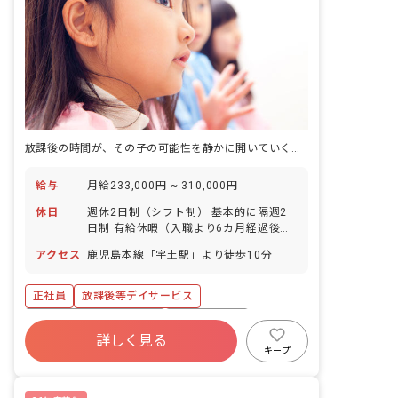
放課後の時間が、その子の可能性を静かに開いていく場所へ。
給与
月給233,000円 ~ 310,000円
休日
週休2日制（シフト制） 基本的に隔週2
日制 有給休暇（入職より6カ月経過後、
8日付与）
アクセス
鹿児島本線「宇土駅」より徒歩10分
正社員
放課後等デイサービス
寮・住宅・家賃補助あり
社会保険完備
詳しく見る
有給
福利厚生充実
退職金制度
キープ
残業少なめ
車通勤可
研修充実