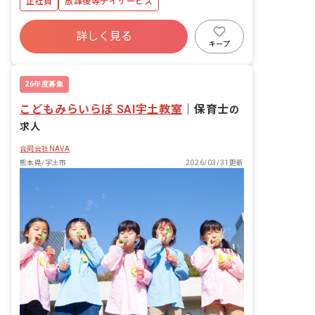
正社員
放課後等デイサービス
詳しく見る
キープ
26年度募集
こどもみらいらぼ SAI宇土教室
｜
保育士
の
求人
合同会社NAVA
熊本県/宇土市
2026/03/31更新