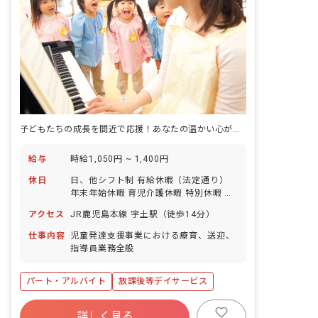
子どもたちの成長を間近で応援！あなたの温かい心が輝く場所がここにあります。
給与
時給1,050円 ~ 1,400円
休日
日、他シフト制 有給休暇（法定通り）
年末年始休暇 育児介護休暇 特別休暇 夏
休み休暇
アクセス
JR鹿児島本線 宇土駅（徒歩14分）
仕事内容
児童発達支援事業における療育、送迎、
指導員業務全般
パート・アルバイト
放課後等デイサービス
詳しく見る