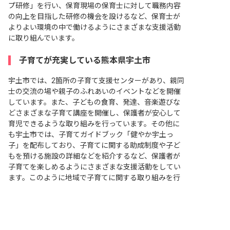
プ研修」を行い、保育現場の保育士に対して職務内容
の向上を目指した研修の機会を設けるなど、保育士が
よりよい環境の中で働けるようにさまざまな支援活動
に取り組んでいます。
子育てが充実している熊本県宇土市
宇土市では、2箇所の子育て支援センターがあり、親同
士の交流の場や親子のふれあいのイベントなどを開催
しています。また、子どもの食育、発達、音楽遊びな
どさまざまな子育て講座を開催し、保護者が安心して
育児できるような取り組みを行っています。その他に
も宇土市では、子育てガイドブック「健やか宇土っ
子」を配布しており、子育てに関する助成制度や子ど
もを預ける施設の詳細などを紹介するなど、保護者が
子育てを楽しめるようにさまざまな支援活動をしてい
ます。このように地域で子育てに関する取り組みを行
非公開の求人多数！ 紹介登録はこちら
い、保護者が育児しやすい環境作りを大切にしている
市といえるでしょう。
宇土市の求人を紹介してもらう
熊本県宇土市は歴史散策を楽しめる美しく自