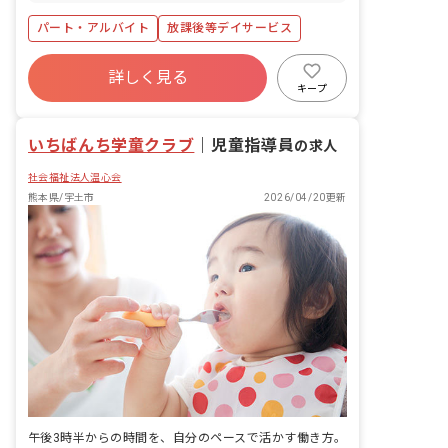
パート・アルバイト
放課後等デイサービス
詳しく見る
キープ
いちばんち学童クラブ
｜
児童指導員
の求人
社会福祉法人温心会
熊本県/宇土市
2026/04/20更新
午後3時半からの時間を、自分のペースで活かす働き方。