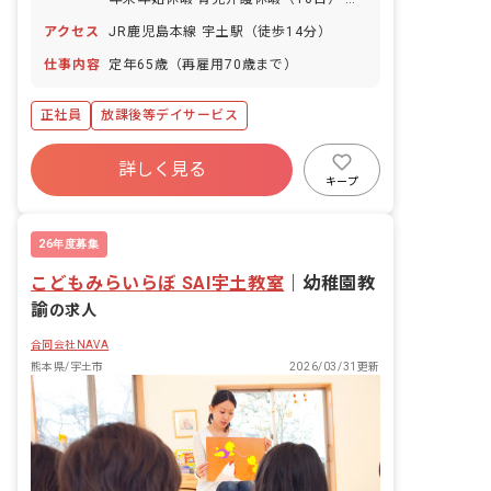
別休暇（1日） 夏休み休暇（2日）
アクセス
JR鹿児島本線 宇土駅（徒歩14分）
仕事内容
定年65歳（再雇用70歳まで）
正社員
放課後等デイサービス
詳しく見る
キープ
26年度募集
こどもみらいらぼ SAI宇土教室
｜
幼稚園教
諭
の求人
合同会社NAVA
熊本県/宇土市
2026/03/31更新