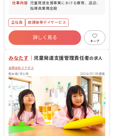
仕事内容
児童発達支援事業における療育、送迎、
指導員業務全般
正社員
放課後等デイサービス
詳しく見る
キープ
みなたす
｜
児童発達支援管理責任者
の求人
合同会社ミナタス
熊本県/宇土市
2026/07/09更新