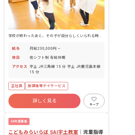
学校が終わったあと、その子が自分らしくいられる時間をつくる仕事です。
給与
月給230,000円 ~
休日
他シフト制 有給休暇
アクセス
宇土 JR三角線 15 分 宇土 JR鹿児島本線
15 分
正社員
放課後等デイサービス
詳しく見る
キープ
26年度募集
こどもみらいらぼ SAI宇土教室
｜
児童指導