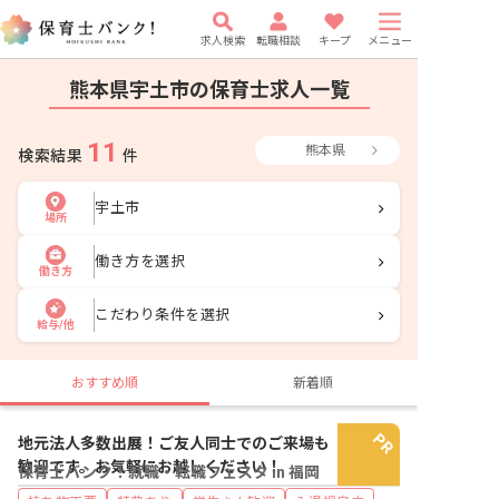
求人検索
転職相談
キープ
メニュー
熊本県宇土市の保育士求人一覧
11
熊本県
検索結果
件
宇土市
場所
働き方を選択
働き方
こだわり条件を選択
給与/他
おすすめ順
新着順
地元法人多数出展！ご友人同士でのご来場も
歓迎です。お気軽にお越しください！
保育士バンク！就職・転職フェスタ in 福岡