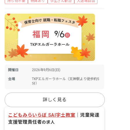
持ち物不要
特典あり
学生さん歓迎
入退場自由
開催日
2026年9月6日(日)
会場
TKPエルガーラホール（天神駅より徒歩約5
分）
詳しく見る
こどもみらいらぼ SAI宇土教室
｜
児童発達
支援管理責任者
の求人