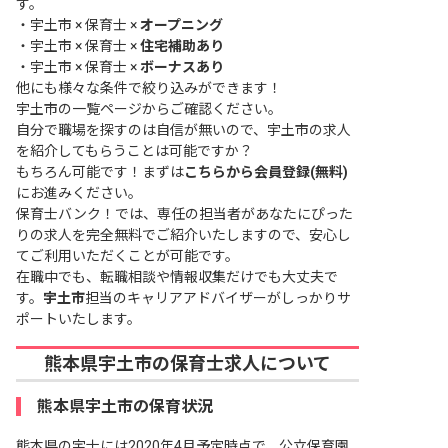
す。
・
宇土市 × 保育士 ×
オープニング
・
宇土市 × 保育士 ×
住宅補助あり
・
宇土市 × 保育士 ×
ボーナスあり
他にも様々な条件で絞り込みができます！
宇土市の一覧ページ
からご確認ください。
自分で職場を探すのは自信が無いので、宇土市の求人
を紹介してもらうことは可能ですか？
もちろん可能です！まずは
こちらから会員登録(無料)
にお進みください。
保育士バンク！では、専任の担当者があなたにぴった
りの求人を完全無料でご紹介いたしますので、安心し
てご利用いただくことが可能です。
在職中でも、転職相談や情報収集だけでも大丈夫で
す。
宇土市
担当のキャリアアドバイザーがしっかりサ
ポートいたします。
熊本県宇土市の保育士求人について
熊本県宇土市の保育状況
熊本県の宇士には2020年4月予定時点で、公立保育園