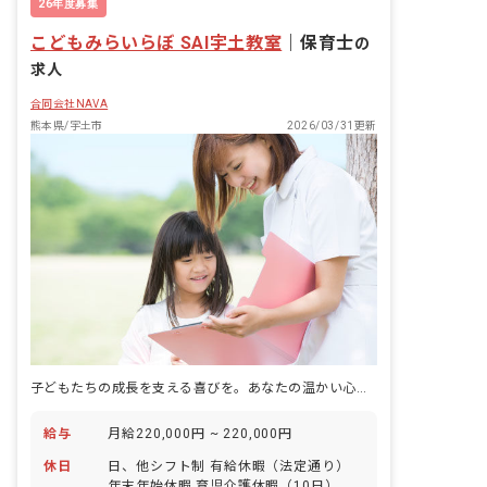
26年度募集
こどもみらいらぼ SAI宇土教室
｜
保育士
の
求人
合同会社NAVA
熊本県/宇土市
2026/03/31更新
子どもたちの成長を支える喜びを。あなたの温かい心、ここで輝かせませんか？
給与
月給220,000円 ~ 220,000円
休日
日、他シフト制 有給休暇（法定通り）
年末年始休暇 育児介護休暇（10日） 特