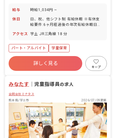
給与
時給1,034円 ~
休日
日、祝、他シフト制 有給休暇 ※有休支
給要件:6ヶ月経過後の年次有給休暇日
数:7日
アクセス
宇土 JR三角線 18 分
パート・アルバイト
学童保育
詳しく見る
キープ
みなたす
｜
児童指導員
の求人
合同会社ミナタス
熊本県/宇土市
2026/07/09更新