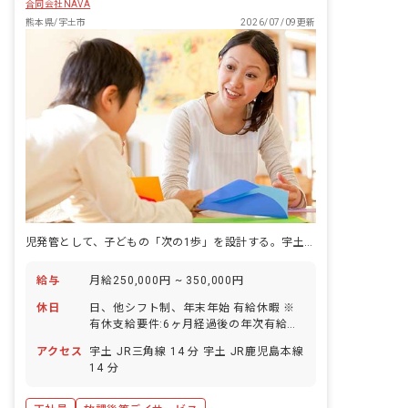
合同会社NAVA
熊本県/宇土市
2026/07/09更新
児発管として、子どもの「次の1歩」を設計する。宇土教室での支援マネジメント職です。
給与
月給250,000円 ~ 350,000円
休日
日、他シフト制、年末年始 有給休暇 ※
有休支給要件:6ヶ月経過後の年次有給休
暇日数:10日 ・年間休日106日
アクセス
宇土 JR三角線 14 分 宇土 JR鹿児島本線
14 分