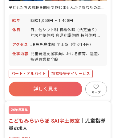
子どもたちの成長を間近で感じませんか？あなたの温かい心が、未来を育む力になります。
給与
時給1,050円 ~ 1,400円
休日
日、他シフト制 有給休暇（法定通り）
年末年始休暇 育児介護休暇 特別休暇 夏
休み休暇
アクセス
JR鹿児島本線 宇土駅（徒歩14分）
仕事内容
児童発達支援事業における療育、送迎、
指導員業務全般
パート・アルバイト
放課後等デイサービス
詳しく見る
キープ
26年度募集
こどもみらいらぼ SAI宇土教室
｜
児童指導
員
の求人