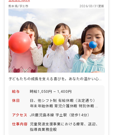
合同会社NAVA
熊本県/宇土市
2026/03/31更新
子どもたちの成長を支える喜びを。あなたの温かい心、ここで輝かせませんか？
給与
時給1,050円 ~ 1,400円
休日
日、他シフト制 有給休暇（法定通り）
年末年始休暇 育児介護休暇 特別休暇 夏
休み休暇
アクセス
JR鹿児島本線 宇土駅（徒歩14分）
仕事内容
児童発達支援事業における療育、送迎、
指導員業務全般