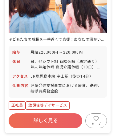
子どもたちの成長を一番近くで応援！あなたの温かい心で未来を育みませんか？
給与
月給220,000円 ~ 220,000円
休日
日、他シフト制 有給休暇（法定通り）
年末年始休暇 育児介護休暇（10日） 特
別休暇（1日） 夏休み休暇（2日）
アクセス
JR鹿児島本線 宇土駅（徒歩14分）
仕事内容
児童発達支援事業における療育、送迎、
指導員業務全般
正社員
放課後等デイサービス
詳しく見る
キープ