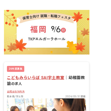
26年度募集
こどもみらいらぼ SAI宇土教室
｜
幼稚園教
諭
の求人
合同会社NAVA
熊本県/宇土市
2026/03/31更新