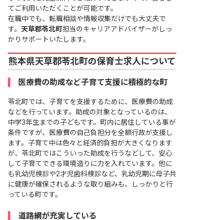
てご利用いただくことが可能です。
在職中でも、転職相談や情報収集だけでも大丈夫で
す。
天草郡苓北町
担当のキャリアアドバイザーがしっ
かりサポートいたします。
熊本県天草郡苓北町の保育士求人について
医療費の助成など子育て支援に積極的な町
苓北町では、子育てを支援するために、医療費の助成
などを行っています。助成の対象となっているのは、
中学3年生までの子どもです。町内に居住している事が
条件ですが、医療費の自己負担分を全額行政が支援し
ます。子育て中は色々と経済的負担が大きくなります
が、苓北町ではこういった助成を行うなどして、安心
して子育てできる環境造りに力を入れています。他に
も乳幼児検診や2才児歯科検診など、乳幼児期に母子共
に健康が確保されるような取り組みも、しっかりと行
っている町です。
道路網が充実している