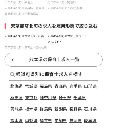
天草郡苓北町 × 栄養士
天草郡苓北町 × 調理師
天草郡苓北町 × 事務職・総合職
天草郡苓北町 × その他(職種)
天草郡苓北町 × 児童指導員
天草郡苓北町の求人を雇用形態で絞り込む
天草郡苓北町 × 保育士 × 正社員
天草郡苓北町 × 保育士 × パート・
アルバイト
天草郡苓北町 × 保育士 × 契約社員
熊本県の保育士求人一覧
都道府県別に保育士求人を探す
北海道
宮城県
福島県
青森県
岩手県
山形県
秋田県
東京都
神奈川県
埼玉県
千葉県
茨城県
栃木県
群馬県
新潟県
長野県
石川県
富山県
山梨県
福井県
愛知県
静岡県
岐阜県