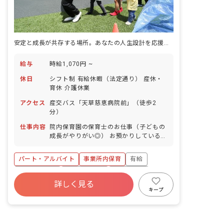
安定と成長が共存する場所。あなたの人生設計を応援する保育の仕事
給与
時給1,070円 ~
休日
シフト制 有給休暇（法定通り） 産休・
育休 介護休業
アクセス
産交バス「天草慈恵病院前」（徒歩2
分）
仕事内容
院内保育園の保育士のお仕事（子どもの
成長がやりがい◎） お預かりしている子
ども達についてお世話をお願いします ・
食事・睡眠・排泄・清潔・衣類の着脱等
パート・アルバイト
事業所内保育
有給
・集団生活を通じた社会性の装着 ・行事
の計画・実行、お知らせの作成
福利厚生充実
産休育休制度
未経験歓迎
詳しく見る
研修充実
WEB面接OK
複数園あり
キープ
ブランクOK