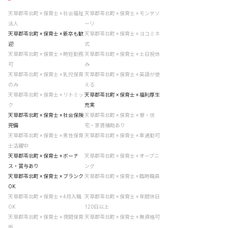
天草郡苓北町 × 保育士 × 社会福祉
天草郡苓北町 × 保育士 × モンテソ
法人
ーリ
天草郡苓北町 × 保育士 × 新卒も歓
天草郡苓北町 × 保育士 × ヨコミネ
迎
式
天草郡苓北町 × 保育士 × 時短勤務
天草郡苓北町 × 保育士 × 土日祝休
可
み
天草郡苓北町 × 保育士 × 乳児保育
天草郡苓北町 × 保育士 × 英語が使
のみ
える
天草郡苓北町 × 保育士 × リトミッ
天草郡苓北町 × 保育士 × 福利厚生
ク
充実
天草郡苓北町 × 保育士 × 社会保険
天草郡苓北町 × 保育士 × 寮・住
完備
宅・家賃補助あり
天草郡苓北町 × 保育士 × 男性保育
天草郡苓北町 × 保育士 × 車通勤可
士活躍中
天草郡苓北町 × 保育士 × ボーナ
天草郡苓北町 × 保育士 × オープニ
ス・賞与あり
ング
天草郡苓北町 × 保育士 × ブランク
天草郡苓北町 × 保育士 × 臨時職員
OK
天草郡苓北町 × 保育士 × 4月入職
天草郡苓北町 × 保育士 × 年間休日
OK
120日以上
天草郡苓北町 × 保育士 × 夜間保育
天草郡苓北町 × 保育士 × 無資格可
所