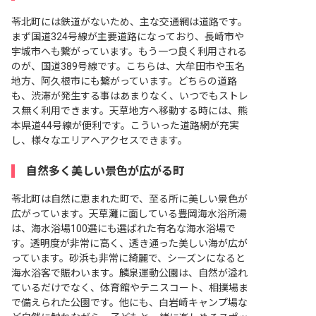
苓北町には鉄道がないため、主な交通網は道路です。
まず国道324号線が主要道路になっており、長崎市や
宇城市へも繋がっています。もう一つ良く利用される
のが、国道389号線です。こちらは、大牟田市や玉名
地方、阿久根市にも繋がっています。どちらの道路
も、渋滞が発生する事はあまりなく、いつでもストレ
ス無く利用できます。天草地方へ移動する時には、熊
本県道44号線が便利です。こういった道路網が充実
し、様々なエリアへアクセスできます。
自然多く美しい景色が広がる町
苓北町は自然に恵まれた町で、至る所に美しい景色が
広がっています。天草灘に面している豊岡海水浴所湯
は、海水浴場100選にも選ばれた有名な海水浴場で
す。透明度が非常に高く、透き通った美しい海が広が
っています。砂浜も非常に綺麗で、シーズンになると
海水浴客で賑わいます。麟泉運動公園は、自然が溢れ
ているだけでなく、体育館やテニスコート、相撲場ま
で備えられた公園です。他にも、白岩崎キャンプ場な