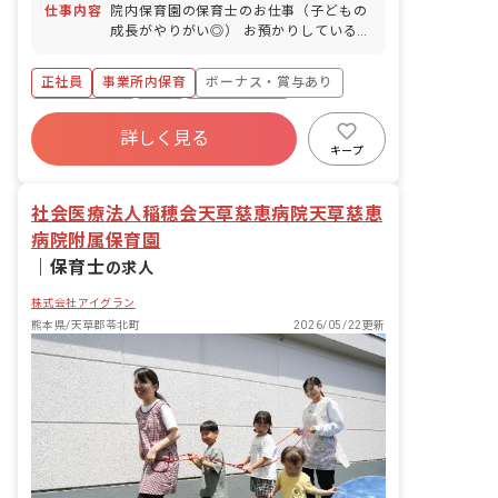
仕事内容
院内保育園の保育士のお仕事（子どもの
成長がやりがい◎） お預かりしている子
ども達についてお世話をお願いします ・
食事・睡眠・排泄・清潔・衣類の着脱等
正社員
事業所内保育
ボーナス・賞与あり
・集団生活を通じた社会性の装着 ・行事
の計画・実行、お知らせの作成
社会保険完備
有給
福利厚生充実
詳しく見る
退職金制度
昇給昇進あり
産休育休制度
キープ
未経験歓迎
社会医療法人稲穂会天草慈恵病院天草慈恵
病院附属保育園
｜
保育士
の求人
株式会社アイグラン
熊本県/天草郡苓北町
2026/05/22更新