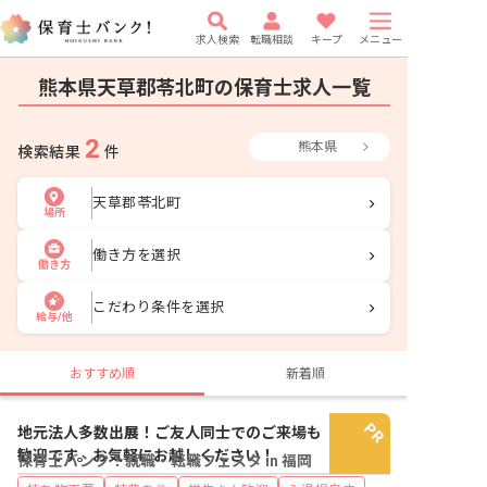
求人検索
転職相談
キープ
メニュー
熊本県天草郡苓北町の保育士求人一覧
2
熊本県
検索結果
件
天草郡苓北町
場所
働き方を選択
働き方
こだわり条件を選択
給与/他
おすすめ順
新着順
地元法人多数出展！ご友人同士でのご来場も
歓迎です。お気軽にお越しください！
保育士バンク！就職・転職フェスタ in 福岡