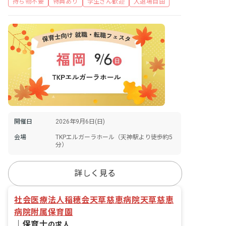
持ち物不要
特典あり
学生さん歓迎
入退場自由
開催日
2026年9月6日(日)
会場
TKPエルガーラホール（天神駅より徒歩約5
分）
詳しく見る
社会医療法人稲穂会天草慈恵病院天草慈恵
病院附属保育園
｜
保育士
の求人