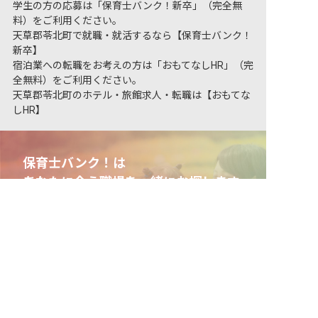
学生の方の応募は「保育士バンク！新卒」（完全無
料）をご利用ください。
天草郡苓北町で就職・就活するなら【保育士バンク！
新卒】
宿泊業への転職をお考えの方は「おもてなしHR」（完
全無料）をご利用ください。
天草郡苓北町のホテル・旅館求人・転職は【おもてな
しHR】
保育士バンク！は
あなたに合う職場を一緒にお探します
非公開の求人多数！ 紹介登録はこちら
保育をよく知るアドバイザーがフルサポート
天草郡苓北町の求人を紹介してもらう
非公開求人やここだけの保育園情報が充実
累計40万人以上が利用した信頼実績
適正な有料職業紹介事業者として
厚生労働省の認定取得