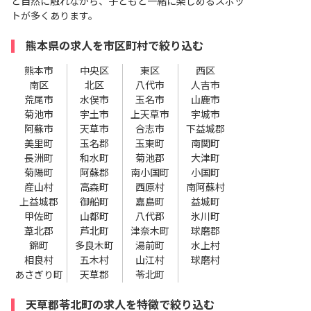
ど自然に触れながら、子どもと一緒に楽しめるスポッ
トが多くあります。
熊本県の求人を市区町村で絞り込む
熊本市
中央区
東区
西区
南区
北区
八代市
人吉市
荒尾市
水俣市
玉名市
山鹿市
菊池市
宇土市
上天草市
宇城市
阿蘇市
天草市
合志市
下益城郡
美里町
玉名郡
玉東町
南関町
長洲町
和水町
菊池郡
大津町
菊陽町
阿蘇郡
南小国町
小国町
産山村
高森町
西原村
南阿蘇村
上益城郡
御船町
嘉島町
益城町
甲佐町
山都町
八代郡
氷川町
葦北郡
芦北町
津奈木町
球磨郡
錦町
多良木町
湯前町
水上村
相良村
五木村
山江村
球磨村
あさぎり町
天草郡
苓北町
天草郡苓北町の求人を特徴で絞り込む