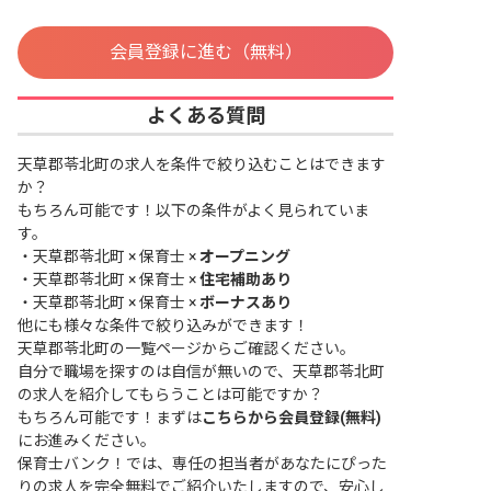
会員登録に進む（無料）
よくある質問
天草郡苓北町の求人を条件で絞り込むことはできます
か？
もちろん可能です！以下の条件がよく見られていま
す。
・
天草郡苓北町 × 保育士 ×
オープニング
・
天草郡苓北町 × 保育士 ×
住宅補助あり
・
天草郡苓北町 × 保育士 ×
ボーナスあり
他にも様々な条件で絞り込みができます！
天草郡苓北町の一覧ページ
からご確認ください。
自分で職場を探すのは自信が無いので、天草郡苓北町
の求人を紹介してもらうことは可能ですか？
もちろん可能です！まずは
こちらから会員登録(無料)
にお進みください。
保育士バンク！では、専任の担当者があなたにぴった
りの求人を完全無料でご紹介いたしますので、安心し