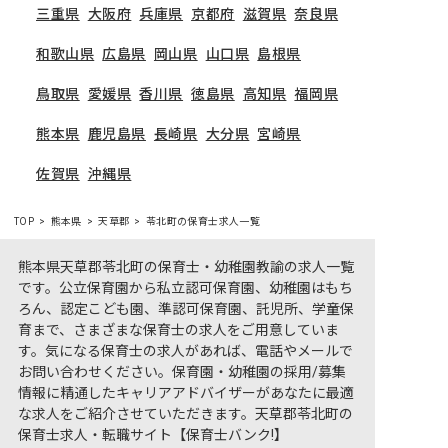
三重県
大阪府
兵庫県
京都府
滋賀県
奈良県
和歌山県
広島県
岡山県
山口県
島根県
鳥取県
愛媛県
香川県
徳島県
高知県
福岡県
熊本県
鹿児島県
長崎県
大分県
宮崎県
佐賀県
沖縄県
TOP
熊本県
天草郡
苓北町の保育士求人一覧
熊本県天草郡苓北町の保育士・幼稚園教諭の求人一覧
です。公立保育園から私立認可保育園、幼稚園はもち
ろん、認定こども園、準認可保育園、託児所、学童保
育まで、さまざまな保育士の求人をご用意していま
す。気になる保育士の求人があれば、電話やメールで
お問い合わせください。保育園・幼稚園の採用/募集
情報に精通したキャリアアドバイザーがあなたに最適
な求人をご紹介させていただきます。天草郡苓北町の
保育士求人・転職サイト【保育士バンク!】