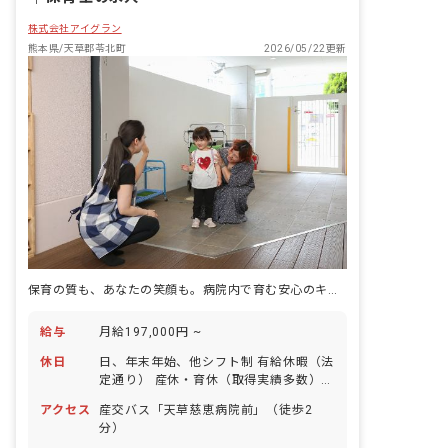
株式会社アイグラン
熊本県/天草郡苓北町
2026/05/22更新
保育の質も、あなたの笑顔も。病院内で育む安心のキャリア
給与
月給197,000円 ~
休日
日、年末年始、他シフト制 有給休暇（法
定通り） 産休・育休（取得実績多数）
介護休業 慶弔休暇 ※年間休日107日
アクセス
産交バス「天草慈恵病院前」（徒歩2
分）