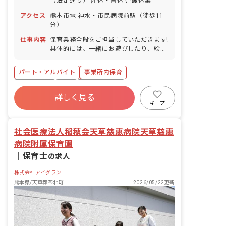
（法定通り） 産休・育休 介護休業
アクセス
熊本市電 神水・市民病院前駅（徒歩11
分）
仕事内容
保育業務全般をご担当していただきます!
具体的には、一緒にお遊びしたり、絵本
を読んだり、園児のお食事のサポートや
お昼寝、お着替え、お散歩などをお任せ
パート・アルバイト
事業所内保育
します!
複数園あり
有給
福利厚生充実
詳しく見る
産休育休制度
未経験歓迎
研修充実
キープ
WEB面接OK
ブランクOK
社会医療法人稲穂会天草慈恵病院天草慈恵
病院附属保育園
｜
保育士
の求人
株式会社アイグラン
熊本県/天草郡苓北町
2026/05/22更新