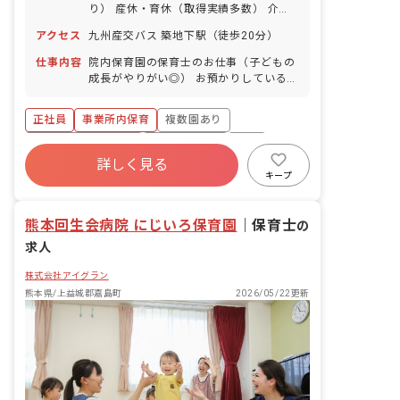
り） 産休・育休（取得実績多数） 介護
休業 慶弔休暇 ※年間休日107日（週1日
アクセス
九州産交バス 築地下駅（徒歩20分）
または4週4日以上の休日を付与）
仕事内容
院内保育園の保育士のお仕事（子どもの
成長がやりがい◎） お預かりしている子
ども達についてお世話をお願いします ・
食事・睡眠・排泄・清潔・衣類の着脱等
正社員
事業所内保育
複数園あり
・集団生活を通じた社会性の装着 ・行事
の計画・実行、お知らせの作成
ボーナス・賞与あり
社会保険完備
有給
詳しく見る
福利厚生充実
退職金制度
昇給昇進あり
キープ
産休育休制度
熊本回生会病院 にじいろ保育園
｜
保育士
の
求人
株式会社アイグラン
熊本県/上益城郡嘉島町
2026/05/22更新