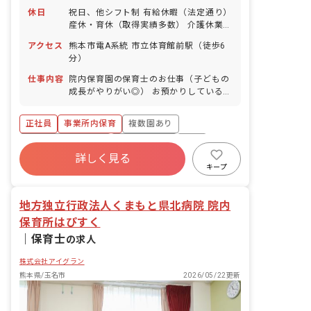
休日
祝日、他シフト制 有給休暇（法定通り）
産休・育休（取得実績多数） 介護休業
慶弔休暇 ※年間休日107日（週1日また
アクセス
熊本市電A系統 市立体育館前駅（徒歩6
は4週4日以上の休日を付与）
分）
仕事内容
院内保育園の保育士のお仕事（子どもの
成長がやりがい◎） お預かりしている子
ども達についてお世話をお願いします ・
食事・睡眠・排泄・清潔・衣類の着脱等
正社員
事業所内保育
複数園あり
・集団生活を通じた社会性の装着 ・行事
の計画・実行、お知らせの作成
ボーナス・賞与あり
社会保険完備
有給
詳しく見る
福利厚生充実
退職金制度
昇給昇進あり
キープ
産休育休制度
地方独立行政法人くまもと県北病院 院内
保育所はぴすく
｜
保育士
の求人
株式会社アイグラン
熊本県/玉名市
2026/05/22更新