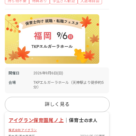
持ち物不要
特典あり
学生さん歓迎
入退場自由
開催日
2026年9月6日(日)
会場
TKPエルガーラホール（天神駅より徒歩約5
分）
詳しく見る
アイグラン保育園尾ノ上
｜
保育士
の求人
株式会社アイグラン