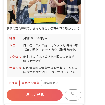
病院の安心基盤で、あなたらしい保育の花を咲かせよう
給与
月給197,000円 ~
休日
日、祝、年末年始、他シフト制 有給休暇
（法定通り） 産休・育休（取得実績多
数） 介護休業 慶弔休暇 ※年間休日107
アクセス
熊本バス「リハビリ熊本回生会病院前」
日
駅（徒歩0分）
仕事内容
院内保育園の保育士のお仕事（子どもの
成長がやりがい◎） お預かりしている子
ども達についてお世話をお願いします ・
食事・睡眠・排泄・清潔・衣類の着脱等
正社員
事業所内保育
複数園あり
・集団生活を通じた社会性の装着 ・行事
の計画・実行、お知らせの作成
ボーナス・賞与あり
社会保険完備
有給
詳しく見る
福利厚生充実
退職金制度
昇給昇進あり
キープ
産休育休制度