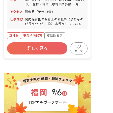
り） 産休・育休（取得実績多数） 介護
休業 慶弔休暇 ※年間休日107日
アクセス
阿蘇駅（徒歩15分）
仕事内容
院内保育園の保育士のお仕事（子どもの
成長がやりがい◎） お預かりしている子
ども達についてお世話をお願いします ・
食事・睡眠・排泄・清潔・衣類の着脱等
正社員
事業所内保育
複数園あり
・集団生活を通じた社会性の装着 ・行事
の計画・実行、お知らせの作成
ボーナス・賞与あり
社会保険完備
有給
詳しく見る
福利厚生充実
退職金制度
昇給昇進あり
キープ
産休育休制度