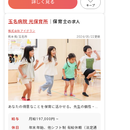
詳しく見る
福利厚生充実
退職金制度
昇給昇進あり
キープ
産休育休制度
玉名病院 光保育所
｜
保育士
の求人
株式会社アイグラン
熊本県/玉名市
2026/05/22更新
あなたの得意なことを保育に活かせる。先生の個性・やりたいことを尊重します。
給与
月給197,000円 ~
休日
年末年始、他シフト制 有給休暇（法定通