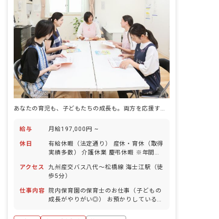
あなたの育児も、子どもたちの成長も。両方を応援する保育の仕事
給与
月給197,000円 ~
休日
有給休暇（法定通り） 産休・育休（取得
実績多数） 介護休業 慶弔休暇 ※年間休
日107日（週1日または4週4日以上の休
アクセス
九州産交バス八代～松橋線 海士江駅（徒
日を付与）
歩5分）
仕事内容
院内保育園の保育士のお仕事（子どもの
成長がやりがい◎） お預かりしている子
ども達についてお世話をお願いします ・
食事・睡眠・排泄・清潔・衣類の着脱等