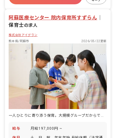
キープ
WEB面接OK
ブランクOK
阿蘇医療センター 院内保育所すずらん
｜
保育士
の求人
株式会社アイグラン
熊本県/阿蘇市
2026/05/22更新
一人ひとりに寄り添う保育。大規模グループだからできる、手厚いフォロー体制。
給与
月給197,000円 ~
休日
土、日、祝、年末年始 有給休暇（法定通