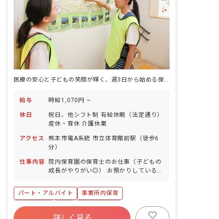
医療の安心と子どもの笑顔が輝く、週3日から始める保育の道
給与
時給1,070円 ~
休日
祝日、他シフト制 有給休暇（法定通り）
産休・育休 介護休業
アクセス
熊本市電A系統 市立体育館前駅（徒歩6
分）
仕事内容
院内保育園の保育士のお仕事（子どもの
成長がやりがい◎） お預かりしている子
ども達についてお世話をお願いします ・
食事・睡眠・排泄・清潔・衣類の着脱等
パート・アルバイト
事業所内保育
・集団生活を通じた社会性の装着 ・行事
の計画・実行、お知らせの作成
複数園あり
有給
福利厚生充実
詳しく見る