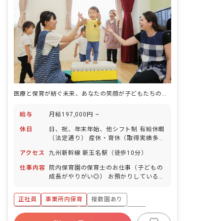
医療と保育が紡ぐ未来、あなたの笑顔が子どもたちの安心に
給与
月給197,000円 ~
休日
日、祝、年末年始、他シフト制 有給休暇
（法定通り） 産休・育休（取得実績多
数） 介護休業 慶弔休暇 ※年間休日107
アクセス
九州新幹線 新玉名駅（徒歩10分）
日
仕事内容
院内保育園の保育士のお仕事（子どもの
成長がやりがい◎） お預かりしている子
ども達についてお世話をお願いします ・
食事・睡眠・排泄・清潔・衣類の着脱等
正社員
事業所内保育
複数園あり
・集団生活を通じた社会性の装着 ・行事
の計画・実行、お知らせの作成
ボーナス・賞与あり
社会保険完備
有給