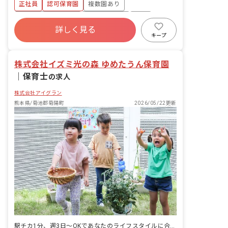
正社員
認可保育園
複数園あり
等 ・集団生活を通じた社会性の装着 ・
行事の計画・実行、お知らせの作成
ボーナス・賞与あり
社会保険完備
有給
詳しく見る
福利厚生充実
退職金制度
昇給昇進あり
キープ
産休育休制度
株式会社イズミ光の森 ゆめたうん保育園
｜
保育士
の求人
株式会社アイグラン
熊本県/菊池郡菊陽町
2026/05/22更新
駅チカ1分、週3日～OKであなたのライフスタイルに合わせた勤務を支援。