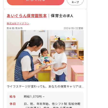
産休育休制度
未経験歓迎
研修充実
キープ
WEB面接OK
ブランクOK
あいぐらん保育園熊本
｜
保育士
の求人
株式会社アイグラン
熊本県/熊本市
2026/05/22更新
ライフステージが変わっても、あなたの保育キャリアは途切れない
給与
時給1,070円 ~
休日
日、祝、年末年始、他シフト制 有給休暇