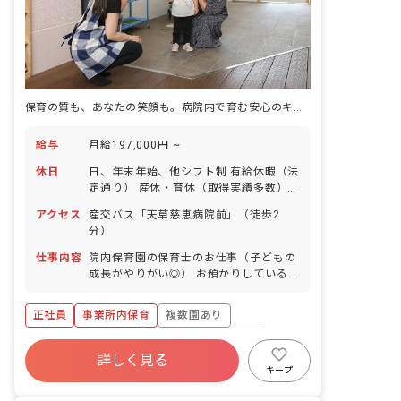
保育の質も、あなたの笑顔も。病院内で育む安心のキャリア
給与
月給197,000円 ~
休日
日、年末年始、他シフト制 有給休暇（法
定通り） 産休・育休（取得実績多数）
介護休業 慶弔休暇 ※年間休日107日
アクセス
産交バス「天草慈恵病院前」（徒歩2
分）
仕事内容
院内保育園の保育士のお仕事（子どもの
成長がやりがい◎） お預かりしている子
ども達についてお世話をお願いします ・
食事・睡眠・排泄・清潔・衣類の着脱等
正社員
事業所内保育
複数園あり
・集団生活を通じた社会性の装着 ・行事
の計画・実行、お知らせの作成
ボーナス・賞与あり
社会保険完備
有給
詳しく見る
福利厚生充実
退職金制度
昇給昇進あり
キープ
産休育休制度