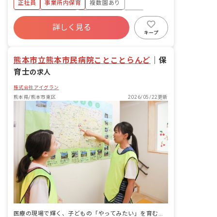
正社員
事業所内保育
複数園あり
・集団生活を通じた社会性の装着 ・行事
の計画・実行、お知らせの作成
ボーナス・賞与あり
社会保険完備
有給
詳しく見る
福利厚生充実
退職金制度
昇給昇進あり
キープ
産休育休制度
熊本市立熊本市民病院ことことらんど
｜
保
育士
の求人
株式会社アイグラン
熊本県/熊本市東区
2026/05/22更新
医療の現場で輝く、子どもの「やってみたい」を育む保育士へ