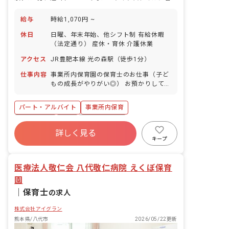
給与
時給1,070円 ~
休日
日曜、年末年始、他シフト制 有給休暇
（法定通り） 産休・育休 介護休業
アクセス
JR豊肥本線 光の森駅（徒歩1分）
仕事内容
事業所内保育園の保育士のお仕事（子ど
もの成長がやりがい◎） お預かりしてい
る子ども達についてお世話をお願いしま
す。 ・食事・睡眠・排泄・清潔・衣類の
パート・アルバイト
事業所内保育
着脱等 ・集団生活を通じた社会性の装着
・行事の計画・実行、お知らせの作成
複数園あり
有給
福利厚生充実
詳しく見る
産休育休制度
未経験歓迎
研修充実
キープ
WEB面接OK
ブランクOK
医療法人敬仁会 八代敬仁病院 えくぼ保育
園
｜
保育士
の求人
株式会社アイグラン
熊本県/八代市
2026/05/22更新