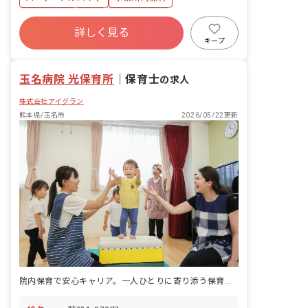
・集団生活を通じた社会性の装着 ・行事
の計画・実行、お知らせの作成
複数園あり
有給
福利厚生充実
詳しく見る
産休育休制度
未経験歓迎
研修充実
キープ
WEB面接OK
ブランクOK
玉名病院 光保育所
｜
保育士
の求人
株式会社アイグラン
熊本県/玉名市
2026/05/22更新
院内保育で安心キャリア。一人ひとりに寄り添う保育を実現します。