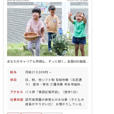
熊本県/熊本市東区
2026/05/22更新
あなたのキャリアも笑顔も、ずっと続く。全国400施設以上運営の安心基盤。
給与
月給213,000円 ~
休日
日、祝、他シフト制 有給休暇（法定通
り） 産休・育休 介護休業 年末年始休暇
年間休日110日 ※年によって変更の可
アクセス
バス停「東部出張所前」（徒歩1分）
能性有
仕事内容
認可保育園の保育士のお仕事（子どもの
成長がやりがい◎） お預かりしている子
ども達についてお世話をお願いします。
・食事・睡眠・排泄・清潔・衣類の着脱