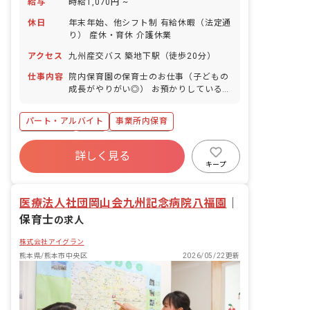
給与
時給1,070円 ~
休日
年末年始、他シフト制 有給休暇（法定通
り） 産休・育休 介護休業
アクセス
九州産交バス 築地下駅（徒歩20分）
仕事内容
院内保育園の保育士のお仕事（子どもの
成長がやりがい◎） お預かりしている子
ども達についてお世話をお願いします ・
食事・睡眠・排泄・清潔・衣類の着脱等
パート・アルバイト
事業所内保育
・集団生活を通じた社会性の装着 ・行事
の計画・実行、お知らせの作成
複数園あり
有給
福利厚生充実
詳しく見る
産休育休制度
未経験歓迎
研修充実
キープ
WEB面接OK
ブランクOK
医療法人社団岡山会九州記念病院八福園
｜
保育士
の求人
株式会社アイグラン
熊本県/熊本市中央区
2026/05/22更新