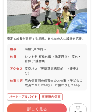
安定と成長が共存する場所。あなたの人生設計を応援する保育の仕事
給与
時給1,070円 ~
休日
シフト制 有給休暇（法定通り） 産休・
育休 介護休業
アクセス
産交バス「天草慈恵病院前」（徒歩2
分）
仕事内容
院内保育園の保育士のお仕事（子どもの
成長がやりがい◎） お預かりしている子
ども達についてお世話をお願いします ・
食事・睡眠・排泄・清潔・衣類の着脱等
パート・アルバイト
事業所内保育
・集団生活を通じた社会性の装着 ・行事
の計画・実行、お知らせの作成
複数園あり
有給
福利厚生充実
詳しく見る
産休育休制度
未経験歓迎
研修充実