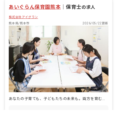
あいぐらん保育園熊本
｜
保育士
の求人
株式会社アイグラン
熊本県/熊本市
2026/05/22更新
あなたの子育ても、子どもたちの未来も。両方を育む保育園です
給与
月給197,000円 ~
非公開の求人多数！ 紹介登録はこちら
休日
日、祝、他シフト制 有給休暇（法定通
熊本県の求人を紹介してもらう
り） 産休・育休 介護休業 ※年間休日
107日
アクセス
熊本市電 神水・市民病院前駅（徒歩11