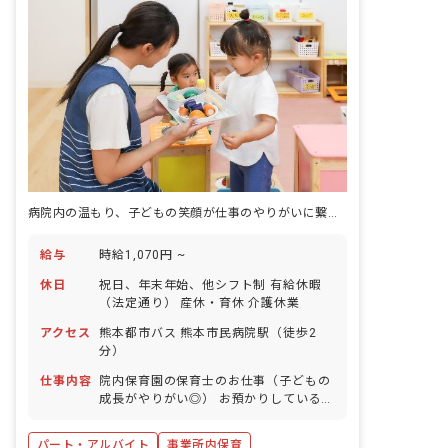
病院内の温もり、子どもの笑顔が仕事のやりがいに繋がる
給与
時給1,070円 ~
休日
祝日、年末年始、他シフト制 有給休暇
（法定通り） 産休・育休 介護休業
アクセス
熊本都市バス 熊本市民病院駅（徒歩2
分）
仕事内容
院内保育園の保育士のお仕事（子どもの
成長がやりがい◎） お預かりしている子
ども達についてお世話をお願いします ・
食事・睡眠・排泄・清潔・衣類の着脱等
パート・アルバイト
事業所内保育