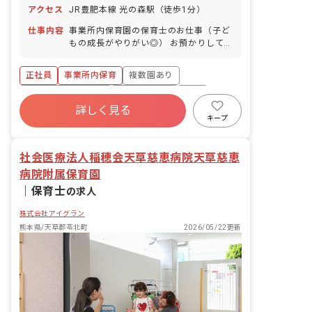
介護休業 慶弔休暇 ※年間休日107日
アクセス
JR豊肥本線 光の森駅（徒歩1分）
仕事内容
事業所内保育園の保育士のお仕事（子ど
もの成長がやりがい◎） お預かりしてい
る子ども達についてお世話をお願いしま
す。 ・食事・睡眠・排泄・清潔・衣類の
正社員
事業所内保育
複数園あり
着脱等 ・集団生活を通じた社会性の装着
・行事の計画・実行、お知らせの作成
ボーナス・賞与あり
社会保険完備
有給
詳しく見る
福利厚生充実
退職金制度
昇給昇進あり
キープ
産休育休制度
社会医療法人稲穂会天草慈恵病院天草慈恵
病院附属保育園
｜
保育士
の求人
株式会社アイグラン
熊本県/天草郡苓北町
2026/05/22更新