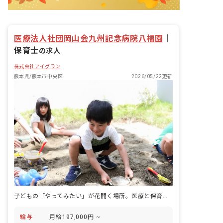
医療法人社団岡山会九州記念病院八福園
｜
保育士
の求人
株式会社アイグラン
熊本県/熊本市中央区
2026/05/22更新
子どもの「やってみたい」が花開く場所。医療と保育の架け橋で成長を支える。
給与
月給197,000円 ~