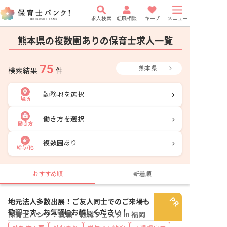
求人検索
転職相談
キープ
メニュー
熊本県の複数園ありの保育士求人一覧
75
熊本県
検索結果
件
勤務地を選択
場所
働き方を選択
働き方
複数園あり
給与/他
おすすめ順
新着順
地元法人多数出展！ご友人同士でのご来場も
歓迎です。お気軽にお越しください！
保育士バンク！就職・転職フェスタ in 福岡