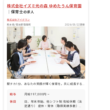
株式会社イズミ光の森 ゆめたうん保育園
｜
保育士
の求人
株式会社アイグラン
熊本県/菊池郡菊陽町
2026/05/22更新
駅チカ1分、あなたの笑顔が輝く保育を。共に成長する温かな「母なる大地」で。
給与
月給197,000円 ~
休日
日、年末年始、他シフト制 有給休暇（法
定通り） 産休・育休（取得実績多数）