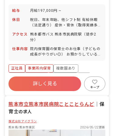
給与
月給197,000円 ~
休日
祝日、年末年始、他シフト制 有給休暇
（法定通り） 産休・育休（取得実績多
数） 介護休業 慶弔休暇 ※年間休日107
アクセス
熊本都市バス 熊本市民病院駅（徒歩2
日（週1日または4週4日以上の休日を付
分）
与）
仕事内容
院内保育園の保育士のお仕事（子どもの
成長がやりがい◎） お預かりしている子
ども達についてお世話をお願いします ・
食事・睡眠・排泄・清潔・衣類の着脱等
正社員
事業所内保育
複数園あり
・集団生活を通じた社会性の装着 ・行事
の計画・実行、お知らせの作成
ボーナス・賞与あり
社会保険完備
有給
詳しく見る
福利厚生充実
退職金制度
昇給昇進あり
キープ
産休育休制度
熊本市立熊本市民病院ことことらんど
｜
保
育士
の求人
株式会社アイグラン
熊本県/熊本市東区
2026/05/22更新