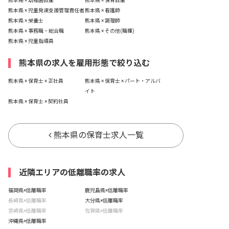
熊本県 × 幼稚園教諭
熊本県 × 保育教諭
熊本県 × 児童発達支援管理責任者
熊本県 × 看護師
熊本県 × 栄養士
熊本県 × 調理師
熊本県 × 事務職・総合職
熊本県 × その他(職種)
熊本県 × 児童指導員
熊本県の求人を雇用形態で絞り込む
熊本県 × 保育士 × 正社員
熊本県 × 保育士 × パート・アルバ
イト
熊本県 × 保育士 × 契約社員
熊本県の保育士求人一覧
近隣エリアの低離職率の求人
福岡県×低離職率
鹿児島県×低離職率
長崎県×低離職率
大分県×低離職率
宮崎県×低離職率
佐賀県×低離職率
沖縄県×低離職率