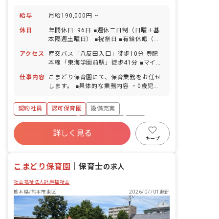
給与
月給190,000円 ~
休日
年間休日: 96日 ■週休二日制（日曜＋基
本隔週土曜日） ■祝祭日 ■有給休暇（初
年度10日／1時間単位での取得可／5日
アクセス
産交バス「八反田入口」徒歩10分 豊肥
以上の連休相談OK） ■産前産後・育児休
本線「東海学園前駅」徒歩41分 ■マイカ
暇（取得率100％・復帰率100％） ■年
ー通勤可
末年始（12月29日～1月3日） ■慶弔休
仕事内容
こまどり保育園にて、保育業務をお任せ
暇 ■育児休暇 ■介護休暇 ■看護休暇
します。 ■具体的な業務内容 ・0歳児～5
歳児の副担任業務 ・日誌、連絡帳記入
（未満児） ・年間、月間、週案の作成
契約社員
認可保育園
設備充実
・ピアノ（電子オルガンあり） ・保育、
行事の準備 ・保護者対応 等
ボーナス・賞与あり
社会保険完備
有給
詳しく見る
福利厚生充実
退職金制度
残業少なめ
キープ
昇給昇進あり
こまどり保育園
｜
保育士
の求人
社会福祉法人託麻福祉会
熊本県/熊本市東区
2026/07/01更新