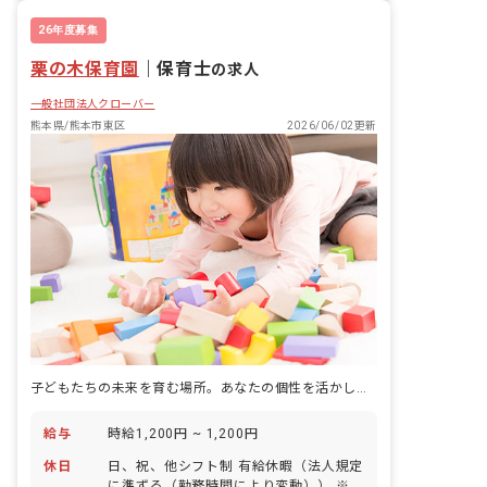
26年度募集
栗の木保育園
｜
保育士
の求人
一般社団法人クローバー
熊本県/熊本市東区
2026/06/02更新
子どもたちの未来を育む場所。あなたの個性を活かして輝ける職場です。
給与
時給1,200円 ~ 1,200円
休日
日、祝、他シフト制 有給休暇（法人規定
に準ずる（勤務時間により変動）） ※年