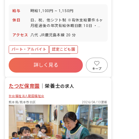
給与
時給1,100円 ~ 1,150円
休日
日、祝、他シフト制 ※有休支給要件:6ヶ
月経過後の年次有給休暇日数:10日 ・年
間休日120日
アクセス
八代 JR鹿児島本線 20 分
パート・アルバイト
認定こども園
設備充実
ボーナス・賞与あり
詳しく見る
社会保険完備
有給
残業少なめ
キープ
産休育休制度
社会福祉法人
車通勤可
たつだ保育園
｜
栄養士
の求人
社会福祉法人龍田福祉会
熊本県/熊本市北区
2026/04/13更新