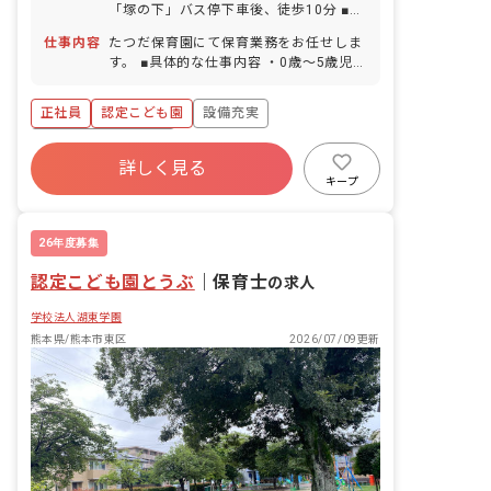
「塚の下」バス停下車後、徒歩10分 ■マ
目10日、2年目以降1日追加、8年目以降
イカー・バイク・自転車通勤可（駐車場
20日付与 ■慶弔休暇 ■産前産後・育児休
仕事内容
たつだ保育園にて保育業務をお任せしま
有／月2,200円、自転車・バイクは駐輪
暇（取得率100％・復帰率100％） ■介
す。 ■具体的な仕事内容 ・0歳～5歳児の
場無料）
護・看護休暇 ※年間休日94日（有休は
保育業務 ・保育計画、月間、日案、保育
別途付与） ※お子様の体調不良や行事に
日誌、連絡帳の作成記入 ・保護者対応、
正社員
認定こども園
設備充実
よる遅刻・早退・欠勤の相談も可
個別面談対応 ・園舎全体に関わる掃除、
遊具、備品類、おもちゃ、絵本などのチ
ボーナス・賞与あり
ェックおよびメンテナンス
詳しく見る
寮・住宅・家賃補助あり
社会保険完備
キープ
有給
福利厚生充実
退職金制度
残業少なめ
26年度募集
認定こども園とうぶ
｜
保育士
の求人
学校法人湖東学園
熊本県/熊本市東区
2026/07/09更新