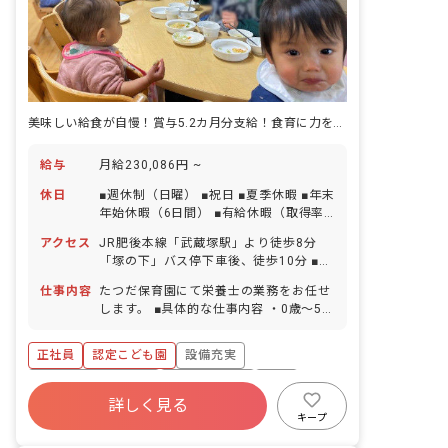
美味しい給食が自慢！賞与5.2カ月分支給！食育に力を入れるこども園です
給与
月給230,086円 ~
休日
■週休制（日曜） ■祝日 ■夏季休暇 ■年末
年始休暇（6日間） ■有給休暇（取得率
85％／半日単位での取得可／5日以上の
アクセス
JR肥後本線「武蔵塚駅」より徒歩8分
連休相談OK※有給休暇で取得可） ■慶弔
「塚の下」バス停下車後、徒歩10分 ■マ
休暇 ■産前産後・育児休暇（取得率
イカー・バイク・自転車通勤可（駐車場
100％・復帰率100％） ■介護・看護休
仕事内容
たつだ保育園にて栄養士の業務をお任せ
有／月2,200円、自転車・バイクは駐輪
暇 ※年間休日94日（有休は別途付与）
します。 ■具体的な仕事内容 ・0歳～5歳
場無料）
※お子様の体調不良や行事による遅刻・
児の給食、おやつの調理 ・献立作成、発
早退・欠勤の相談も可
注 ・給食日誌作成、記入、栄養計算、報
正社員
認定こども園
設備充実
告書作成 ・食育指導 ・給食便り発行 ・
給食室内、食品庫内の衛生管理
ボーナス・賞与あり
社会保険完備
有給
詳しく見る
福利厚生充実
退職金制度
残業少なめ
キープ
昇給昇進あり