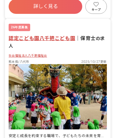
詳しく見る
正社員登用
未経験歓迎
新卒も歓迎
キープ
アットホーム
26年度募集
認定こども園八千把こども園
｜
保育士
の求
人
社会福祉法人八千把福祉会
熊本県/八代市
2025/10/27更新
安定と成長を約束する職場で、子どもたちの未来を育もう