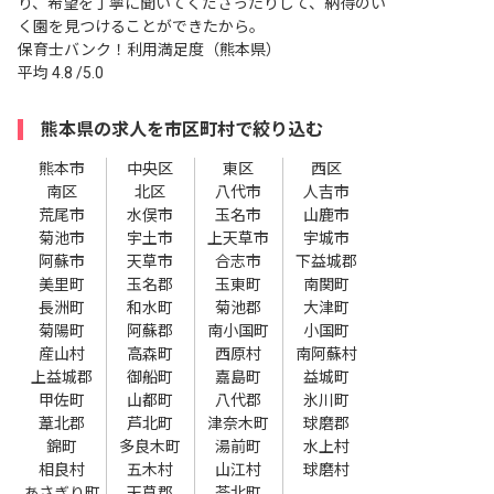
り、希望を丁寧に聞いてくださったりして、納得のい
く園を見つけることができたから。
保育士バンク！利用満足度（熊本県）
平均
4.8
/5.0
熊本県の求人を市区町村で絞り込む
熊本市
中央区
東区
西区
南区
北区
八代市
人吉市
荒尾市
水俣市
玉名市
山鹿市
菊池市
宇土市
上天草市
宇城市
阿蘇市
天草市
合志市
下益城郡
美里町
玉名郡
玉東町
南関町
長洲町
和水町
菊池郡
大津町
菊陽町
阿蘇郡
南小国町
小国町
産山村
高森町
西原村
南阿蘇村
上益城郡
御船町
嘉島町
益城町
甲佐町
山都町
八代郡
氷川町
葦北郡
芦北町
津奈木町
球磨郡
錦町
多良木町
湯前町
水上村
相良村
五木村
山江村
球磨村
あさぎり町
天草郡
苓北町