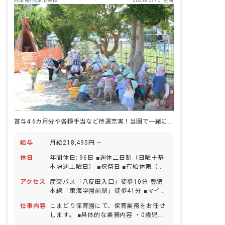
熊本県/熊本市東区
2026/07/01更新
賞与4.6カ月分や各種手当など待遇充実！当園で一緒に働きませんか！
給与
月給218,495円 ~
休日
年間休日: 96日 ■週休二日制（日曜＋基
本隔週土曜日） ■祝祭日 ■有給休暇（初
年度10日／1時間単位での取得可／5日
アクセス
産交バス「八反田入口」徒歩10分 豊肥
以上の連休相談OK） ■産前産後・育児休
本線「東海学園前駅」徒歩41分 ■マイカ
暇（取得率100％・復帰率100％） ■年
ー通勤可
末年始（12月29日～1月3日） ■慶弔休
仕事内容
こまどり保育園にて、保育業務をお任せ
暇 ■育児休暇 ■介護休暇 ■看護休暇
します。 ■具体的な業務内容 ・0歳児～5
歳児の担任業務 ・日誌、連絡帳（未満