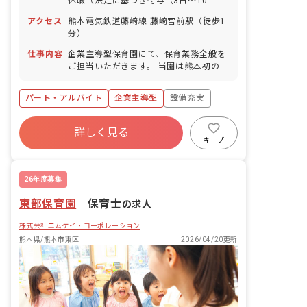
休暇（法定に基づき付与（3日～10
日））
アクセス
熊本電気鉄道藤崎線 藤崎宮前駅（徒歩1
分）
仕事内容
企業主導型保育園にて、保育業務全般を
ご担当いただきます。 当園は熊本初のイ
ンターナショナルスクールとして、0歳
児から小学校就学前のお子様を対象に、
パート・アルバイト
企業主導型
設備充実
英語環境での保育をメインに提供してい
ます。アフタースクール（学童）も実施
社会保険完備
有給
残業少なめ
しています。 主な業務内容: ・保育業務
詳しく見る
昇給昇進あり
車通勤可
駅近5分以内
・語学学習を含む教育業務 ・保育日誌の
キープ
作成 ・指導計画の作成 ■園児年齢層：1
週2.3日~OK
～5歳児 ■園庭有無：あり
26年度募集
東部保育園
｜
保育士
の求人
株式会社エムケイ・コーポレーション
熊本県/熊本市東区
2026/04/20更新