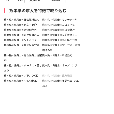
熊本県の求人を特徴で絞り込む
熊本県 × 保育士 × 社会福祉法人
熊本県 × 保育士 × モンテソーリ
熊本県 × 保育士 × 新卒も歓迎
熊本県 × 保育士 × ヨコミネ式
熊本県 × 保育士 × 時短勤務可
熊本県 × 保育士 × 土日祝休み
熊本県 × 保育士 × 乳児保育のみ
熊本県 × 保育士 × 英語が使える
熊本県 × 保育士 × リトミック
熊本県 × 保育士 × 福利厚生充実
熊本県 × 保育士 × 社会保険完備
熊本県 × 保育士 × 寮・住宅・家賃
補助あり
熊本県 × 保育士 × 男性保育士活躍
熊本県 × 保育士 × 車通勤可
中
熊本県 × 保育士 × ボーナス・賞与
熊本県 × 保育士 × オープニング
あり
熊本県 × 保育士 × ブランクOK
熊本県 × 保育士 × 臨時職員
熊本県 × 保育士 × 4月入職OK
熊本県 × 保育士 × 年間休日120日
以上
熊本県 × 保育士 × 夜間保育所
熊本県 × 保育士 × 無資格可
非公開の求人多数！ 紹介登録はこちら
熊本県 × 保育士 × 産休育休制度
熊本県 × 保育士 × 未経験歓迎
熊本県の求人を紹介してもらう
熊本県 × 保育士 × 有給
熊本県 × 保育士 × 駅近5分以内
熊本県 × 保育士 × 扶養内可
熊本県 × 保育士 × 上京者歓迎
熊本県 × 保育士 × 残業少なめ
熊本県 × 保育士 × 低離職率