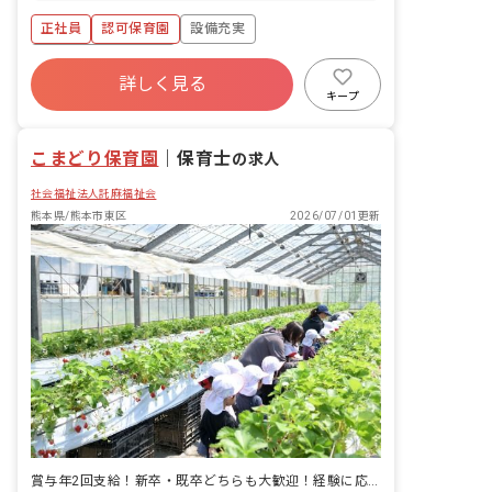
児）記入 ・年間、月間、週案の作成 ・
正社員
認可保育園
設備充実
ピアノ（電子オルガンあり） ・保育、行
事の準備 ・保護者対応 等
ボーナス・賞与あり
詳しく見る
寮・住宅・家賃補助あり
社会保険完備
キープ
有給
福利厚生充実
退職金制度
残業少なめ
こまどり保育園
｜
保育士
の求人
社会福祉法人託麻福祉会
熊本県/熊本市東区
2026/07/01更新
賞与年2回支給！新卒・既卒どちらも大歓迎！経験に応じて給与決定◎