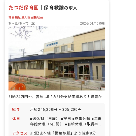
たつだ保育園
｜
保育教諭
の求人
社会福祉法人龍田福祉会
熊本県/熊本市北区
2026/04/13更新
月給24万円～。賞与は5.2カ月分支給実績あり！緑豊かな環境のこども園
給与
月給246,200円 ~ 305,200円
休日
■週休制（日曜） ■祝日 ■夏季休暇 ■年末
年始休暇（6日間） ■有給休暇（取得率
85％／半日単位での取得可／5日以上の
アクセス
JR肥後本線「武蔵塚駅」より徒歩8分
連休相談OK※有給休暇で取得可） ※1年