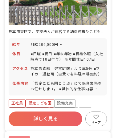
熊本市東区で、学校法人が運営する幼保連携型こども園。昇給・退職金制度で長期キャリアを描く。
給与
月給206,000円 ~
休日
■日曜 ■祝日 ■年末年始 ■有給休暇（入社
時点で10日付与） ※年間休日107日
アクセス
熊本高森線「健軍町駅」より車5分 ■マ
イカー通勤可（自費で有料駐車場契約）
仕事内容
「認定こども園とうぶ」にて保育業務を
お任せします。 ■具体的な仕事内容 ・ピ
アノ ・週案作成 ・月案作成 ・日誌作成
・クラス通信作成 ・壁面制作 ・外遊び
正社員
認定こども園
設備充実
・園外へのお散歩
ボーナス・賞与あり
社会保険完備
有給
詳しく見る
福利厚生充実
退職金制度
残業少なめ
キープ
昇給昇進あり