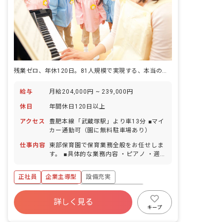
残業ゼロ、年休120日。81人規模で実現する、本当の働きやすさ。
給与
月給204,000円 ~ 239,000円
休日
年間休日120日以上
アクセス
豊肥本線「武蔵塚駅」より車13分 ■マイ
カー通勤可（園に無料駐車場あり）
仕事内容
東部保育園で保育業務全般をお任せしま
す。 ■具体的な業務内容 ・ピアノ ・週
案作成 ・月案作成 ・日誌作成 ・クラス
通信作成 ・壁面制作 ・外遊び ・園外へ
正社員
企業主導型
設備充実
のお散歩
ボーナス・賞与あり
年間休日120日以上
詳しく見る
社会保険完備
有給
福利厚生充実
キープ
残業少なめ
車通勤可