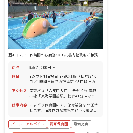
週4日～、1日5時間から勤務OK！扶養内勤務もご相談ください！
給与
時給1,200円 ~
休日
■シフト制 ■祝日 ■有給休暇（初年度10
日／1時間単位での取得可／5日以上の連
休相談OK） ■産前産後・育児休暇（取得
アクセス
産交バス「八反田入口」徒歩10分 豊肥
率100％・復帰率100％） ■年末年始
本線「東海学園前駅」徒歩41分 ■マイカ
（12月29日～1月3日） ■慶弔休暇 ■育
ー通勤可
児休暇 ■介護休暇 ■看護休暇
仕事内容
こまどり保育園にて、保育業務をお任せ
します。 ■具体的な業務内容 ・0歳児～5
歳児の担任補助業務 ・連絡帳記入（未満
児） ・製作や行事の準備 等
パート・アルバイト
認可保育園
設備充実
有給
産休育休制度
車通勤可