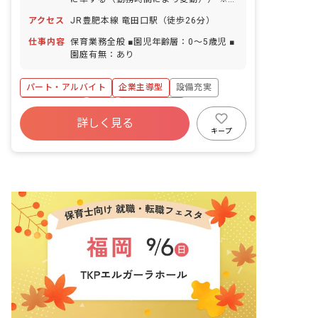
間休日なし
アクセス
JR豊肥本線 竜田口駅（徒歩26分）
仕事内容
保育業務全般 ■園児年齢層：0～5歳児 ■
園庭有無：あり
パート・アルバイト
企業主導型
設備充実
社会保険完備
有給
福利厚生充実
詳しく見る
残業少なめ
昇給昇進あり
車通勤可
キープ
給食費補助