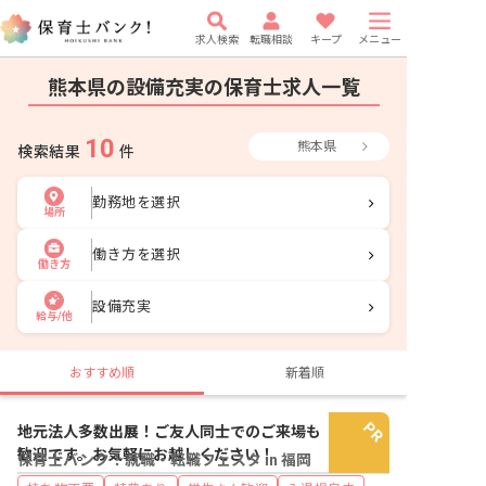
求人検索
転職相談
キープ
メニュー
熊本県の設備充実の保育士求人一覧
10
熊本県
検索結果
件
勤務地を選択
場所
働き方を選択
働き方
設備充実
給与/他
おすすめ順
新着順
地元法人多数出展！ご友人同士でのご来場も
歓迎です。お気軽にお越しください！
保育士バンク！就職・転職フェスタ in 福岡