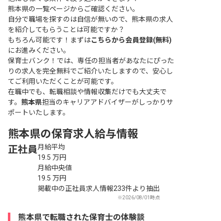
熊本県の一覧ページ
からご確認ください。
自分で職場を探すのは自信が無いので、熊本県の求人
を紹介してもらうことは可能ですか？
もちろん可能です！まずは
こちらから会員登録(無料)
にお進みください。
保育士バンク！では、専任の担当者があなたにぴった
りの求人を完全無料でご紹介いたしますので、安心し
てご利用いただくことが可能です。
在職中でも、転職相談や情報収集だけでも大丈夫で
す。
熊本県
担当のキャリアアドバイザーがしっかりサ
ポートいたします。
熊本県の保育求人給与情報
月給平均
正社員
19.5
万円
月給中央値
19.5
万円
掲載中の正社員求人情報233件より抽出
※2026/08/01時点
熊本県で転職された保育士の体験談