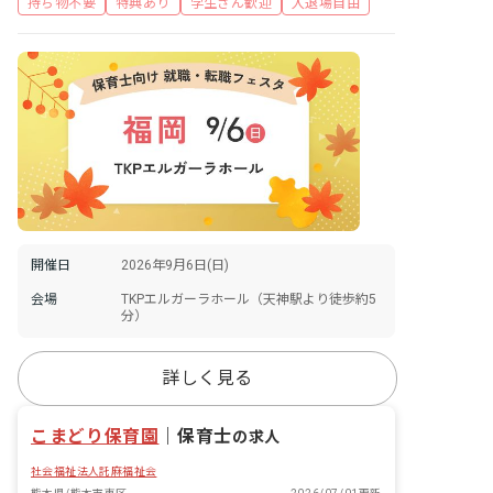
持ち物不要
特典あり
学生さん歓迎
入退場自由
開催日
2026年9月6日(日)
会場
TKPエルガーラホール（天神駅より徒歩約5
分）
詳しく見る
こまどり保育園
｜
保育士
の求人
社会福祉法人託麻福祉会