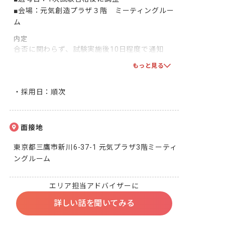
■会場：元気創造プラザ３階　ミーティングルー
ム
内定
合否に関わらず、試験実施後10日程度で通知

双方で合意となりましたら、採用となります！一
もっと見る
緒に頑張りましょう！
・採用日：順次
面接地
東京都三鷹市新川6-37-1 元気プラザ3階ミーティ
ングルーム
エリア担当アドバイザーに
詳しい話を聞いてみる