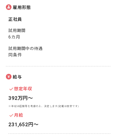
雇用形態
正社員
試用期間
6カ月
試用期間中の待遇
同条件
給与
想定年収
392万円〜
※年収は経験等を考慮の上、決定します(記載は目安です)
月給
231,652円〜