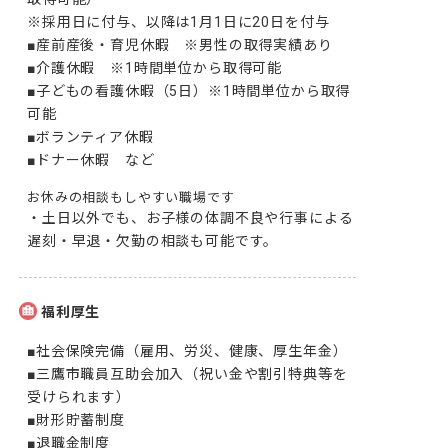
※採用日に付与、以降は1月1日に20日を付与

■産前産後・育児休暇　※男性の取得実績あり

■介護休暇　※1時間単位から取得可能

■子どもの看護休暇（5日）※1時間単位から取得
可能

■ボランティア休暇

■ドナー休暇　など
お休みの相談もしやすい職場です
・土日以外でも、お子様の体調不良や行事による
遅刻・早退・欠勤の相談も可能です。
福利厚生
■社会保険完備（雇用、労災、健康、厚生年金）

■三鷹市職員互助会加入（祝い金や割引特典等を
受けられます）

■財形貯蓄制度

■退職金制度
