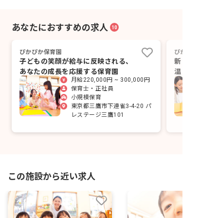
あなたにおすすめの求人
10
ぴかぴか保育園
ぴかぴか保育園
子どもの笑顔が給与に反映される、
新しい一歩を
あなたの成長を応援する保育園
温まる保育園
月給220,000円 ~ 300,000円
ませんか。
保育士・正社員
小規模保育
東京都三鷹市下連雀3-4-20 パ
レステージ三鷹101
この施設から近い求人