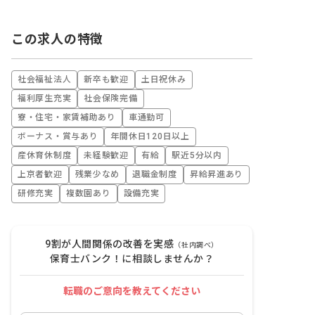
この求人の特徴
社会福祉法人
新卒も歓迎
土日祝休み
福利厚生充実
社会保険完備
寮・住宅・家賃補助あり
車通勤可
ボーナス・賞与あり
年間休日120日以上
産休育休制度
未経験歓迎
有給
駅近5分以内
上京者歓迎
残業少なめ
退職金制度
昇給昇進あり
研修充実
複数園あり
設備充実
9割が人間関係の改善を実感
（社内調べ）
保育士バンク！に相談しませんか？
転職のご意向を教えてください