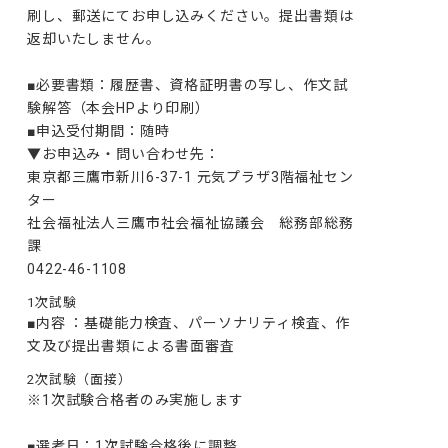
刷し、郵送にてお申し込みください。提出書類は
返却いたしません。

■必要書類：履歴書、資格証明書の写し、作文試
験解答（本会HPより印刷）

■申込受付期間：随時

▼お申込み・問い合わせ先：

東京都三鷹市新川6-37-1 元気プラザ3階福祉セン
ター

社会福祉法人三鷹市社会福祉協議会　総務部総務
課

0422-46-1108
1次試験
■内容 ：基礎能力検査、パーソナリティ検査、作
文及び提出書類による書面審査
2次試験（面接）
※1次試験合格者のみ実施します

■選考日：1次試験合格後に調整
