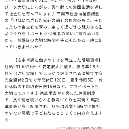
二小学童保育所Bでは、子どもたちの「自由な遊
び」を大切にしながら、異年齢での集団生活を通し
て社会性を育んでいます♪ 三鷹市社会福祉協議会
の「地域にねざした安心の輪」の理念のもと、子ど
もたちの自立心を育み、楽しく過ごせる魅力ある生
活づくりをサポート☆ 保護者の願いに寄り添いな
がら、放課後の大切な時間を子どもたちと一緒に創
っていきませんか？

ーー【安定待遇と働きやすさを両立した職場環境】

月給231,652円～と安定収入に加え、賞与年4.9カ
月分（昨年実績）でしっかり評価される環境です◎ 
完全週休2日制で年間休日120日、夏季休暇5日、有
給休暇の平均取得日数15日など、プライベートも
大切にできます♪ 家族手当や充実した休暇制度
で、長く働き続けられる職場づくりを実現！ 嘱託
職員等が多く配置され、月平均残業7.5時間と負担
の少ない環境で子どもたちとじっくり向き合えます
☆