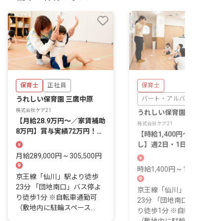
保育士
正社員
保育士
うれしい保育園 三鷹中原
パート・アルバイト
株式会社ケア21
うれしい保育園 三鷹中原
【月給28.9万円～／家賃補助
株式会社ケア21
8万円】賞与実績72万円！年
【時給1,400円～／残業な
間休日123日＆残業月1.7h
し】週2日・1日4h～OK！
遅番手当は1回あたり300
月給289,000円 ~ 305,500円
時給1,400円 ~ 1,600円
京王線「仙川」駅より徒歩
23分 「団地南口」バス停よ
京王線「仙川」駅より徒歩
り徒歩1分 ※自転車通勤可
23分 「団地南口」バス停
（敷地内に駐輪スペース...
り徒歩1分 ※自転車通勤可
（敷地内に駐輪スペース...