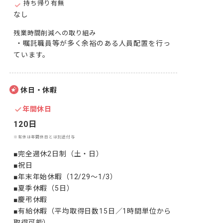
持ち帰り有無
なし
残業時間削減への取り組み
 ・嘱託職員等が多く余裕のある人員配置を行っ
ています。
休日・休暇
年間休日
120日
※有休は年間休日とは別途付与
■完全週休2日制（土・日）

■祝日

■年末年始休暇（12/29～1/3）

■夏季休暇（5日）

■慶弔休暇

■有給休暇（平均取得日数15日／1時間単位から
取得可能）
