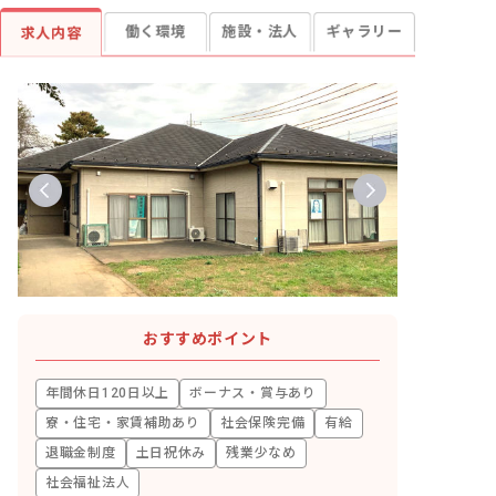
働く環境
施設・法人
ギャラリー
求人内容
おすすめポイント
年間休日120日以上
ボーナス・賞与あり
寮・住宅・家賃補助あり
社会保険完備
有給
退職金制度
土日祝休み
残業少なめ
社会福祉法人