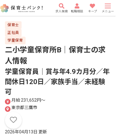
求人検索
転職相談
キープ
メニュー
保育士
正社員
学童保育
二小学童保育所B｜保育士
の求
人情報
学童保育員｜賞与年4.9カ月分／年
間休日120日／家族手当／未経験
可
月給 231,652円〜
東京都三鷹市
2026年04月13日 更新