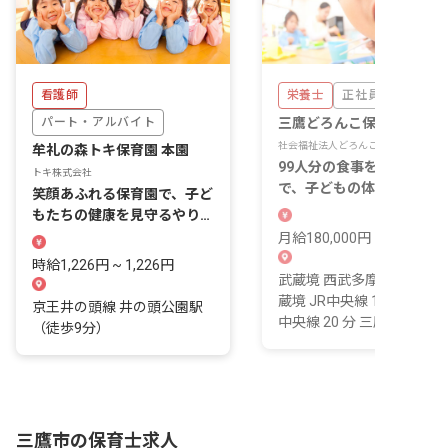
看護師
栄養士
正社員
パート・アルバイト
三鷹どろんこ保育園
社会福祉法人どろんこ会
牟礼の森トキ保育園 本園
99人分の食事を届ける厨房
トキ株式会社
で、子どもの体をつくる仕
笑顔あふれる保育園で、子ど
に向き合います。
もたちの健康を見守るやりが
いを感じませんか？
月給180,000円 ~ 250,000
時給1,226円 ~ 1,226円
武蔵境 西武多摩川線 12 分
蔵境 JR中央線 12 分 三鷹 J
京王井の頭線 井の頭公園駅
中央線 20 分 三鷹 JR...
（徒歩9分）
三鷹市の保育士求人