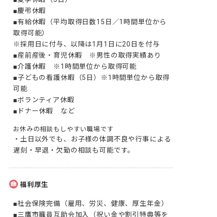
■慶弔休暇

■有給休暇（平均取得日数15日／1時間単位から
取得可能）

※採用日に付与、以降は1月1日に20日を付与

■産前産後・育児休暇　※男性の取得実績あり

■介護休暇　※1時間単位から取得可能

■子どもの看護休暇（5日）※1時間単位から取得
可能

■ボランティア休暇

■ドナー休暇　など
お休みの相談もしやすい職場です
・土日以外でも、お子様の体調不良や行事による
遅刻・早退・欠勤の相談も可能です。
福利厚生
■社会保険完備（雇用、労災、健康、厚生年金）

■三鷹市職員互助会加入（祝い金や割引特典等を