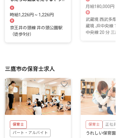
いを感じませんか？
月給180,000円 ~ 250,000
時給1,226円 ~ 1,226円
武蔵境 西武多摩川線 12 分
蔵境 JR中央線 12 分 三鷹 J
京王井の頭線 井の頭公園駅
中央線 20 分 三鷹 JR...
（徒歩9分）
三鷹市の保育士求人
保育士
保育士
正社員
パート・アルバイト
うれしい保育園 三鷹中原