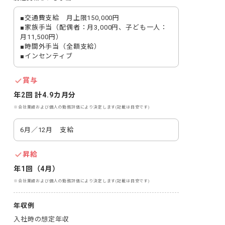
■交通費支給　月上限150,000円

■家族手当（配偶者：月3,000円、子ども一人：
月11,500円）

■時間外手当（全額支給）

■インセンティブ
賞与
年2回 計4.9カ月分
※会社業績および個人の勤務評価により決定します(記載は目安です)
6月／12月　支給
昇給
年1回（4月）
※会社業績および個人の勤務評価により決定します(記載は目安です)
年収例
入社時の想定年収
