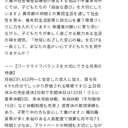
三鷹市社会福祉協議会が運営する高山小学童保育所
Ｃでは、子どもたちの「自由な遊び」を大切にして
います♪ 異年齢の仲間との集団生活を通して社会
性を育み、基本的生活習慣と自立心を養う環境づく
りに力を入れています☆ 保護者の願いに寄り添い
ながら、子どもたちが楽しく過ごせる魅力ある生活
の場を提供。「地域にねざした安心の輪」を広げる
一員として、あなたの温かい心で子どもたちを見守
りませんか？

ーー【ワークライフバランスを大切にできる充実の
待遇】

月給231,652円～と安定した収入に加え、賞与年
4.9カ月分でしっかり評価される環境です◎ 土日祝
休みの完全週休2日制で年間休日は120日！さらに
夏季休暇5日、年末年始休暇、有給休暇（平均取得
15日）など休暇制度も充実♪ 産育休の取得実績も
あり、子育て中の方も安心して働けます☆ 嘱託職
員等が多く余裕のある人員配置で残業も月平均7.5
時間と少なめ。プライベートの時間も大切にしなが