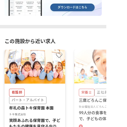
この施設から近い求人
看護師
栄養士
正社員
パート・アルバイト
三鷹どろんこ保育園
社会福祉法人どろんこ会
牟礼の森トキ保育園 本園
99人分の食事を届ける厨房
トキ株式会社
で、子どもの体をつくる仕
笑顔あふれる保育園で、子ど
に向き合います。
もたちの健康を見守るやりが