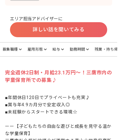
エリア担当アドバイザーに
詳しい話を聞いてみる
募集職種
雇用形態
給与
勤務時間
残業・持ち帰り
完全週休2日制・月給23.1万円～！三鷹市内の
学童保育所での募集♪
■年間休日120日でプライベートも充実♪

■賞与年4.9カ月分で安定収入◎

■未経験からスタートできる環境☆

ーー【子どもたちの自由な遊びと成長を見守る温か
な学童保育】
