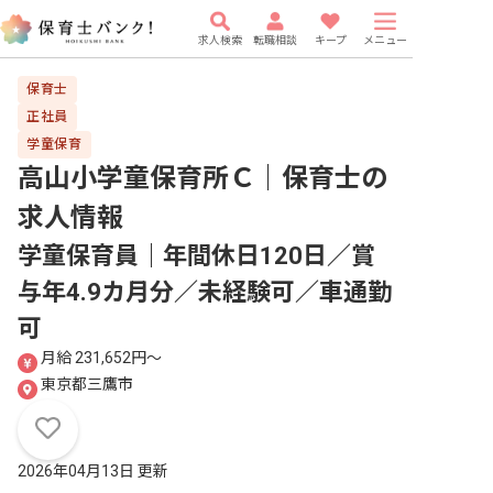
求人検索
転職相談
キープ
メニュー
保育士
正社員
学童保育
高山小学童保育所Ｃ｜保育士
の
求人情報
学童保育員｜年間休日120日／賞
与年4.9カ月分／未経験可／車通勤
可
月給 231,652円〜
東京都三鷹市
2026年04月13日 更新