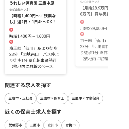
株式会社ケア21
うれしい保育園 三鷹中原
【月給28.9万円～／家賃補
株式会社ケア21
8万円】賞与実績72万円！
【時給1,400円～／残業な
間休日123日＆残業月1.7h
し】週2日・1日4h～OK！早
遅番手当は1回あたり300円
月給289,000円 ~ 305,500
時給1,400円 ~ 1,600円
京王線「仙川」駅より徒歩
23分 「団地南口」バス停
京王線「仙川」駅より徒歩
り徒歩1分 ※自転車通勤可
23分 「団地南口」バス停よ
（敷地内に駐輪スペース...
り徒歩1分 ※自転車通勤可
（敷地内に駐輪スペース...
関連する求人を探す
三鷹市 × 正社員
三鷹市 × 保育士
三鷹市 × 学童保育
近くの保育士求人を探す
武蔵野市
三鷹市
立川市
青梅市