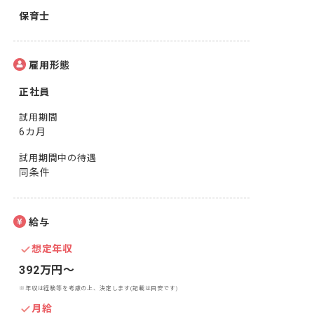
保育士
雇用形態
正社員
試用期間
6カ月
試用期間中の待遇
同条件
給与
想定年収
392万円〜
※年収は経験等を考慮の上、決定します(記載は目安です)
月給