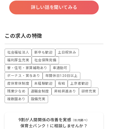
詳しい話を聞いてみる
この求人の特徴
社会福祉法人
新卒も歓迎
土日祝休み
福利厚生充実
社会保険完備
寮・住宅・家賃補助あり
車通勤可
ボーナス・賞与あり
年間休日120日以上
産休育休制度
未経験歓迎
有給
上京者歓迎
残業少なめ
退職金制度
昇給昇進あり
研修充実
複数園あり
設備充実
9割が人間関係の改善を実感
（社内調べ）
保育士バンク！に相談しませんか？