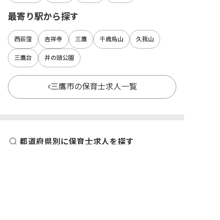
最寄り駅から探す
西荻窪
吉祥寺
三鷹
千歳烏山
久我山
三鷹台
井の頭公園
三鷹市の保育士求人一覧
都道府県別に保育士求人を探す
北海道
宮城県
福島県
青森県
岩手県
山形県
秋田県
東京都
神奈川県
埼玉県
千葉県
茨城県
栃木県
群馬県
新潟県
長野県
石川県
富山県