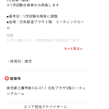
2次試験（面接）
※1次試験合格者のみ実施します

■選考日：1次試験合格後に調整

■会場：元気創造プラザ３階　ミーティングルー
ム
内定
合否に関わらず、試験実施後10日程度で通知

双方で合意となりましたら、採用となります！一
もっと見る
緒に頑張りましょう！
・採用日：順次
面接地
東京都三鷹市新川6-37-1 元気プラザ3階ミーティ
ングルーム
エリア担当アドバイザーに