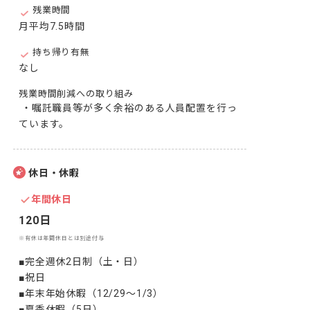
残業時間
月平均7.5時間
持ち帰り有無
なし
残業時間削減への取り組み
 ・嘱託職員等が多く余裕のある人員配置を行っ
ています。
休日・休暇
年間休日
120日
※有休は年間休日とは別途付与
■完全週休2日制（土・日）

■祝日

■年末年始休暇（12/29～1/3）

■夏季休暇（5日）
