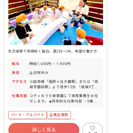
乳児保育で笑顔咲く毎日。週2日～OK、希望の働き方をご相談ください
給与
時給1,600円 ~ 1,900円
休日
土日祝休み
アクセス
小田急線「祖師ヶ谷大蔵駅」または「成
城学園前駅」より徒歩12分 「成城9丁
目」バス下車後、徒歩3分
仕事内容
コティおうち保育園にて保育業務をお任
せします。 ■具体的な仕事内容 ・0歳～2
歳児の保育 ・連絡帳記入（アプリを使
用）
パート・アルバイト
企業主導型
ボーナス・賞与あり
社会保険完備
詳しく見る
土日祝休み
有給
福利厚生充実