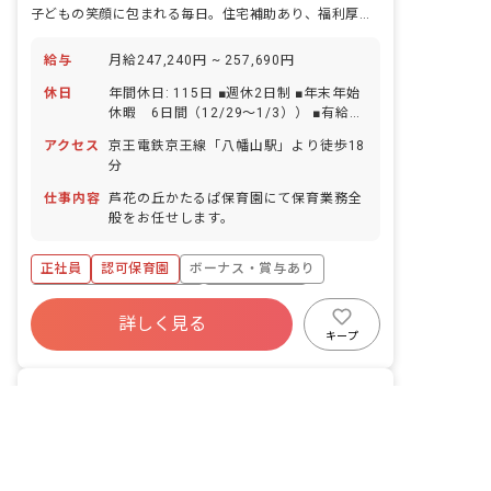
子どもの笑顔に包まれる毎日。住宅補助あり、福利厚生で安心の一歩を
給与
月給247,240円 ~ 257,690円
休日
年間休日: 115日 ■週休2日制 ■年末年始
休暇 6日間（12/29〜1/3）） ■有給休
暇（消化率ほぼ100％）※入職2カ月後
アクセス
京王電鉄京王線「八幡山駅」より徒歩18
に付与 ■産前産後・育児休暇 ■介護休暇
分
■子の看護休暇 ※家庭都合の休みも可
仕事内容
芦花の丘かたるぱ保育園にて保育業務全
般をお任せします。
正社員
認可保育園
ボーナス・賞与あり
寮・住宅・家賃補助あり
社会保険完備
詳しく見る
有給
福利厚生充実
退職金制度
キープ
産休育休制度
社会福祉法人
芦花そらいろ保育園
｜
保育士
非公開の求人多数！ 紹介登録はこちら
の求人
東京都の求人を紹介してもらう
学校法人幌北学園／社会福祉法人幌北学園
東京都/世田谷区
2026/08/06更新