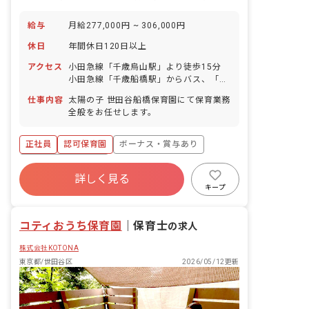
給与
月給277,000円 ~ 306,000円
休日
年間休日120日以上
アクセス
小田急線「千歳烏山駅」より徒歩15分
小田急線「千歳船橋駅」からバス、「希
望ヶ丘団地」バス停下車、徒歩2分
仕事内容
太陽の子 世田谷船橋保育園にて保育業務
全般をお任せします。
正社員
認可保育園
ボーナス・賞与あり
年間休日120日以上
詳しく見る
寮・住宅・家賃補助あり
社会保険完備
キープ
有給
福利厚生充実
退職金制度
残業少なめ
コティおうち保育園
｜
保育士
の求人
株式会社KOTONA
東京都/世田谷区
2026/05/12更新