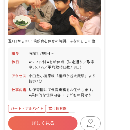
週1日からOK！笑顔育む保育の時間、あなたらしく働ける充実環境
給与
時給1,780円 ~
休日
■シフト制 ■有給休暇（法定通り／取得
率86.7％／平均取得日数7.8日）
アクセス
小田急小田原線「祖師ケ谷大蔵駅」より
徒歩7分
仕事内容
砧保育園にて保育業務をお任せします。
■具体的な仕事内容 ・子どもの見守り・
遊びの相手 ・食事の準備・介助・後片付
け ・着替えの手伝い ・お昼寝の寝かし
パート・アルバイト
認可保育園
つけや見守り など
社会保険完備
有給
福利厚生充実
詳しく見る
残業少なめ
産休育休制度
社会福祉法人
キープ