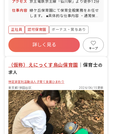
アクセス
京王電鉄京王線「仙川駅」より徒歩12分
仕事内容
緑ケ丘保育園にて保育全般業務をお任せ
します。 ■具体的な仕事内容 ・通常保育
業務 ・書類作成などの簡易的な事務業務
・保護者との面談 ・保育に関する企画・
正社員
認可保育園
ボーナス・賞与あり
立案など
年間休日120日以上
詳しく見る
寮・住宅・家賃補助あり
社会保険完備
キープ
有給
退職金制度
残業少なめ
昇給昇進あり
（仮称）えにっくす烏山保育園
｜
保育士
の
求人
特定非営利活動法人子育て支援ひまわり
東京都/世田谷区
2026/06/15更新