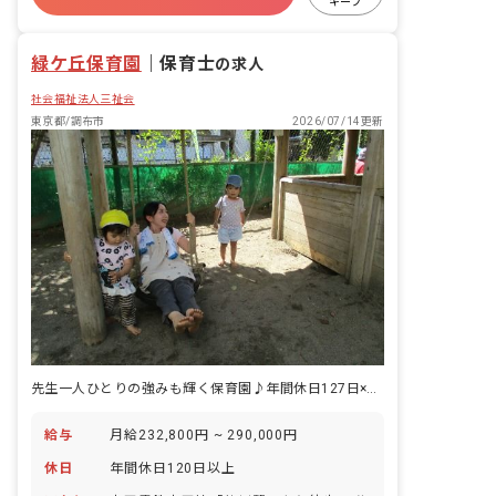
キープ
残業少なめ
昇給昇進あり
産休育休制度
緑ケ丘保育園
｜
保育士
の求人
社会福祉法人三祉会
東京都/調布市
2026/07/14更新
先生一人ひとりの強みも輝く保育園♪年間休日127日×残業少なめ
給与
月給232,800円 ~ 290,000円
休日
年間休日120日以上