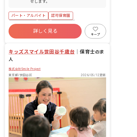
せします。
パート・アルバイト
認可保育園
社会保険完備
有給
残業少なめ
詳しく見る
社会福祉法人
未経験歓迎
新卒も歓迎
キープ
無資格可
駅近5分以内
キッズスマイル世田谷千歳台
｜
保育士
の求
人
株式会社Smile Project
東京都/世田谷区
2026/05/12更新