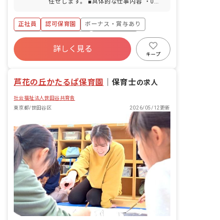
任せします。 ■具体的な仕事内容 ・0～2
暇 ■生理休暇 □子の看護休暇、介護休暇
歳児は小グループで保育を実施。 ・3～
□産休育休・介護休業制度（取得実績多
5歳児は異年齢で参加できるコーナー保
正社員
認可保育園
ボーナス・賞与あり
数あり） ※〇＝休日／■＝有給での休暇
育を実施。
／□＝無給での休暇 ・特記事項 ・4～9
寮・住宅・家賃補助あり
社会保険完備
月入職の場合は、入職日に有給休暇を10
詳しく見る
有給
福利厚生充実
退職金制度
日付与。以降は法定通り付与 ・お子様の
キープ
体調不良や行事による遅刻・早退・欠勤
残業少なめ
昇給昇進あり
の相談も可
芦花の丘かたるぱ保育園
｜
保育士
の求人
社会福祉法人世田谷共育舎
東京都/世田谷区
2026/05/12更新