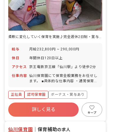
柔軟に変化していく保育を実施♪完全週休2日制・賞与4.2カ月分実績
給与
月給232,800円 ~ 290,000円
休日
年間休日120日以上
アクセス
京王電鉄京王線「仙川駅」より徒歩2分
仕事内容
仙川保育園にて保育全般業務をお任せし
ます。 ■具体的な仕事内容 ・通常保育業
務 ・書類作成などの簡易的な事務業務
・保護者との面談 ・保育に関する企画・
正社員
認可保育園
ボーナス・賞与あり
立案など
年間休日120日以上
詳しく見る
寮・住宅・家賃補助あり
社会保険完備
キープ
有給
退職金制度
残業少なめ
昇給昇進あり
仙川保育園
｜
保育補助
の求人