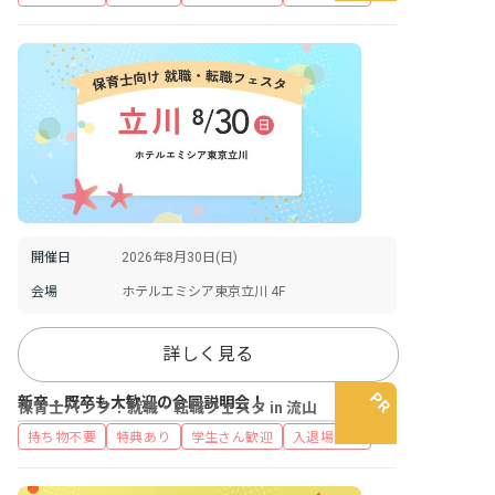
開催日
2026年8月30日(日)
会場
ホテルエミシア東京立川 4F
詳しく見る
新卒・既卒も大歓迎の合同説明会！
保育士バンク！就職・転職フェスタ in 流山
持ち物不要
特典あり
学生さん歓迎
入退場自由