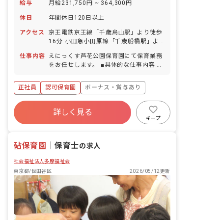
給与
月給231,750円 ~ 364,300円
休日
年間休日120日以上
アクセス
京王電鉄京王線「千歳烏山駅」より徒歩
16分 小田急小田原線「千歳船橋駅」よ
り徒歩18分
仕事内容
えにっくす芦花公園保育園にて保育業務
をお任せします。 ■具体的な仕事内容 ・
担任保育士、1、2歳児クラスの保育活動
の立案企画運営 ・保護者対応 ・その他
正社員
認可保育園
ボーナス・賞与あり
保育園業務全般
年間休日120日以上
詳しく見る
寮・住宅・家賃補助あり
社会保険完備
キープ
有給
福利厚生充実
退職金制度
残業少なめ
砧保育園
｜
保育士
の求人
社会福祉法人多摩福祉会
東京都/世田谷区
2026/05/12更新