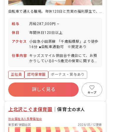
自転車で通える職場。年休120日と充実の福利厚生で、笑顔の保育を。
給与
月給287,000円 ~
休日
年間休日120日以上
アクセス
小田急小田原線 「千歳船橋駅」より徒歩
16分 ■自転車通勤可 ※規定あり
仕事内容
キッズスマイル世田谷千歳台にて、お預
かりしている0～5歳児の保育に関する業
務全般をお任せします。 活動や年間の行
事は園職員で相談し、各園の特色を出し
正社員
認可保育園
ボーナス・賞与あり
ながら展開しています。
年間休日120日以上
詳しく見る
寮・住宅・家賃補助あり
社会保険完備
キープ
有給
福利厚生充実
退職金制度
残業少なめ
上北沢こぐま保育園
｜
保育士
の求人
社会福祉法人多摩福祉会
東京都/世田谷区
2026/05/12更新