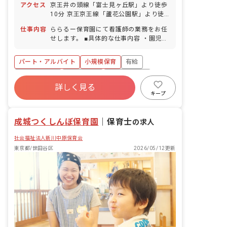
アクセス
京王井の頭線「富士見ヶ丘駅」より徒歩
10分 京王京王線「蘆花公園駅」より徒
歩15分 ■自転車通勤可
仕事内容
ららるー保育園にて看護師の業務をお任
せします。 ■具体的な仕事内容 ・園児の
健康管理と0歳児の保育
パート・アルバイト
小規模保育
有給
福利厚生充実
残業少なめ
乳児保育のみ
詳しく見る
4月入職OK
アットホーム
週2.3日~OK
キープ
研修充実
成城つくしんぼ保育園
｜
保育士
の求人
社会福祉法人新川中原保育会
東京都/世田谷区
2026/05/12更新