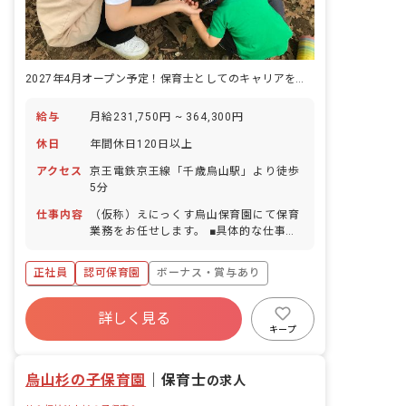
2027年4月オープン予定！保育士としてのキャリアを築きませんか？
給与
月給231,750円 ~ 364,300円
休日
年間休日120日以上
アクセス
京王電鉄京王線「千歳烏山駅」より徒歩
5分
仕事内容
（仮称）えにっくす烏山保育園にて保育
業務をお任せします。 ■具体的な仕事内
容 ・担任保育士、1、2歳児クラスの保
育活動の立案企画運営 ・保護者対応 ・
正社員
認可保育園
ボーナス・賞与あり
その他保育園業務全般 ※経験、技量によ
り配置を決定いたします
年間休日120日以上
詳しく見る
寮・住宅・家賃補助あり
社会保険完備
キープ
有給
福利厚生充実
退職金制度
残業少なめ
烏山杉の子保育園
｜
保育士
の求人