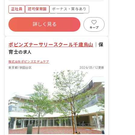
ども達についてお世話をお願いします。
・食事・睡眠・排泄・清潔・衣類の着脱
正社員
認可保育園
ボーナス・賞与あり
等 ・集団生活を通じた社会性の装着 ・
行事の計画・実行、お知らせの作成
寮・住宅・家賃補助あり
社会保険完備
詳しく見る
有給
福利厚生充実
退職金制度
キープ
昇給昇進あり
産休育休制度
ポピンズナーサリースクール千歳烏山
｜
保
育士
の求人
株式会社ポピンズエデュケア
東京都/世田谷区
2026/05/12更新