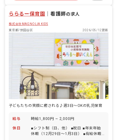
週2.3日~OK
複数園あり
ららるー保育園
｜
看護師
の求人
株式会社MAGNOLIA KIDS
東京都/世田谷区
2026/05/12更新
子どもたちの笑顔に癒される♪週3日〜OKの乳児保育
給与
時給1,800円 ~ 2,000円
休日
■シフト制（日、他） ■祝日 ■年末年始
休暇（12月29日〜1月3日） ■有給休暇
（法定通り）