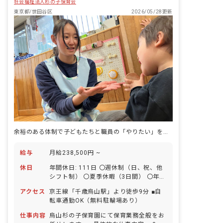
社会福祉法人杉の子保育会
東京都/世田谷区
2026/05/28更新
余裕のある体制で子どもたちと職員の「やりたい」を大切に、保育ができる！
給与
月給238,500円 ~
休日
年間休日: 111日 〇週休制（日、祝、他
シフト制） 〇夏季休暇（3日間） 〇年末
年始休暇（12/29～1/3） ■有給休暇
アクセス
京王線「千歳烏山駅」より徒歩9分 ■自
（取得率95.4%／半休・1時間単位での
転車通勤OK（無料駐輪場あり）
取得OK／5日間以上の連休取得は応相
談） ■慶弔休暇（結婚休暇6日間、ほ
仕事内容
烏山杉の子保育園にて保育業務全般をお
か） ■バースデー休暇（1日） ■傷病休