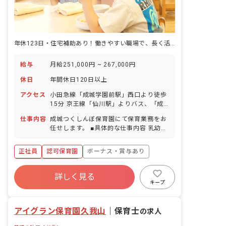
年休123日・住宅補助あり！働きやすい職場で、長く活躍しませんか
給与
月給251,000円 ~ 267,000円
休日
年間休日120日以上
アクセス
小田急線「成城学園前駅」西口より徒歩
15分 京王線「仙川駅」よりバス、「成
城8丁目」下車後、徒歩3分 ■マイカー・
仕事内容
成城つくしんぼ保育園にて保育業務をお
バイク・自転車通勤可（無料の駐輪スペ
任せします。 ■具体的な仕事内容 乳幼児
ースあり。自動車利用の方は近隣の月極
の成長に寄り添いながら、保育のお仕事
駐車場をご利用ください）
を経験していきます。 ・身の回りのケア
正社員
認可保育園
ボーナス・賞与あり
と安全確認 ・発達を促す遊びと学習のサ
ポート ・イベントの企画や実施 ・保護
年間休日120日以上
者との良好なコミュニケーション ・日報
詳しく見る
寮・住宅・家賃補助あり
社会保険完備
や育成計画の策定など ※ピアノ演奏をす
キープ
る機会はありません。ピアノが苦手な方
有給
福利厚生充実
退職金制度
も大歓迎です。最初はお子さんの名前と
残業少なめ
アイグラン保育園久我山
顔を覚えることから始めて行きましょ
｜
保育士
の求人
う！