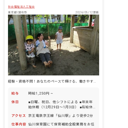
社会福祉法人三祉会
東京都/調布市
2026/05/12更新
経験・資格不問！あなたのペースで輝ける、働きやすい保育園です！
給与
時給1,250円 ~
休日
■日曜、祝日、他シフトによる ■年末年
始休暇（12月29日～1月3日） ■有給休
暇（法定通り付与） ■特別休暇取得制度
アクセス
京王電鉄京王線「仙川駅」より徒歩2分
あり
仕事内容
仙川保育園にて保育補助全般業務をお任