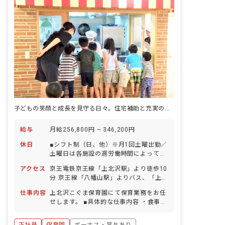
子どもの笑顔と成長を見守る日々。住宅補助と充実の福利厚生で安心のキャリア
給与
月給256,800円 ~ 346,200円
休日
■シフト制（日、他）※月1回土曜出勤／
土曜日は各施設の週労働時間によって定
めます。 ■国民の祝日 ■有給休暇 ※1年
アクセス
京王電鉄京王線「上北沢駅」より徒歩10
目12日、3年目16日（2024年度取得平
分 京王線「八幡山駅」よりバス、「上北
均取得日数13.3日⇒就労2週間で有給休
沢二丁目」バス停下車、徒歩3分
暇付与。（法定では6カ月勤務後） ■年
仕事内容
上北沢こぐま保育園にて保育業務をお任
末年始休暇（12/29～1/3 ＋ 1日） ■夏
せします。 ■具体的な仕事内容 ・食事や
期休暇（6日間） ■健康管理休暇（5日
睡眠 ・遊びの時間を管理 ・子どもたち
間） ■感染症特別休暇（1疾病につき7日
の成長の見守り ・保育室内清掃及び消毒