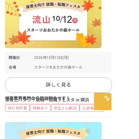
開催日
2026年10月12日(月)
会場
スターツおおたかの森ホール
詳しく見る
保育業界専門の合同説明会です！
保育士バンク！就職・転職フェスタ in 横浜
持ち物不要
特典あり
学生さん歓迎
入退場自由