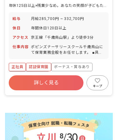
年休125日以上×残業少なめ。あなたの笑顔が子どもたちの未来を育む
給与
月給285,700円 ~ 332,700円
休日
年間休日120日以上
アクセス
京王線「千歳烏山駅」より徒歩3分
仕事内容
ポピンズナーサリースクール千歳烏山に
て保育業務全般をお任せします。 ■具体
的な仕事内容 認証保育園での0～2歳児
の保育業務 ・指導計画の立案、環境整
正社員
認証保育園
ボーナス・賞与あり
備、家庭との連携などのクラス運営全般
・園運営に関わる役割（季節行事）を分
年間休日120日以上
担して担当
詳しく見る
寮・住宅・家賃補助あり
社会保険完備
キープ
有給
福利厚生充実
残業少なめ
昇給昇進あり