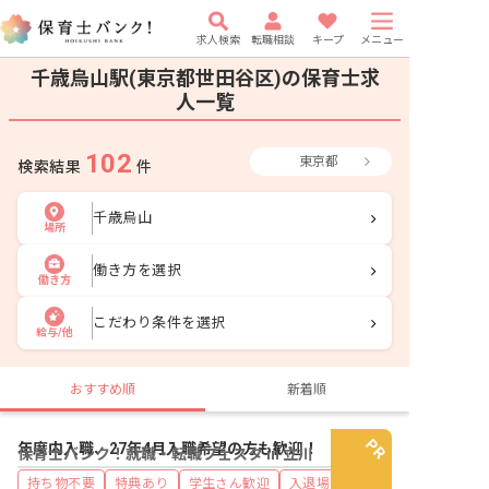
求人検索
転職相談
キープ
メニュー
千歳烏山駅(東京都世田谷区)の保育士求
人一覧
102
東京都
検索結果
件
千歳烏山
場所
働き方を選択
働き方
こだわり条件を選択
給与/他
おすすめ順
新着順
年度内入職、27年4月入職希望の方も歓迎！
保育士バンク！就職・転職フェスタ in 立川
持ち物不要
特典あり
学生さん歓迎
入退場自由