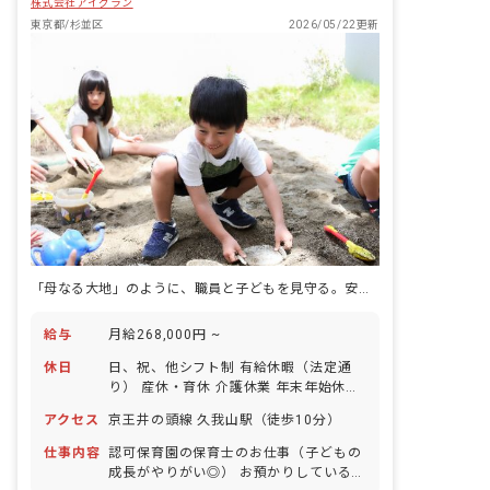
株式会社アイグラン
東京都/杉並区
2026/05/22更新
「母なる大地」のように、職員と子どもを見守る。安心保育を実現。
給与
月給268,000円 ~
休日
日、祝、他シフト制 有給休暇（法定通
り） 産休・育休 介護休業 年末年始休暇
年間休日110日 ※年によって変更の可
アクセス
京王井の頭線 久我山駅（徒歩10分）
能性有
仕事内容
認可保育園の保育士のお仕事（子どもの
成長がやりがい◎） お預かりしている子