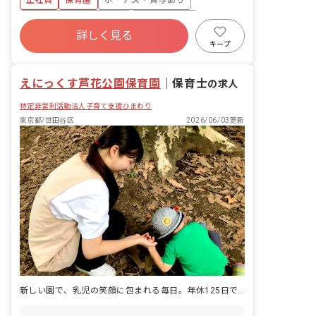
正社員
保育園
ボーナス・賞与あり
間） ■結婚休暇（5日間） ■出産支援休
業務
暇（2日間） ■自主研修休暇（2日間） ■
寮・住宅・家賃補助あり
社会保険完備
長期勤続休暇（勤続10年＝連続2日 20
詳しく見る
有給
福利厚生充実
産休育休制度
年・30年＝連続5日） ■指定難病罹患者
キープ
並びにがん患者就労支援休暇（月1回）
社会福祉法人
4月入職OK
■産前産後休業（産前産後8週／法定では
産前6週） ■母子保健健診休暇 ■妊娠症
えにっくす芦花公園保育園
｜
保育士
の求人
状対応休暇 ■妊産婦通勤休暇 ■育児休業
（取得職員多数） ■介護休業（取得職員
特定非営利活動法人子育て支援ひまわり
多数） ・休日について 年間休日117日
東京都/世田谷区
2026/06/03更新
～126日 ※変形労働時間制の適用によ
り、年間休日は勤務割表によって変動し
ます。 （2025年度休日：勤務時間7.5H
／日＝117日 7.75H／日＝126日）
新しい園で、乳児の笑顔に包まれる毎日。年休125日で自分時間も大切に。