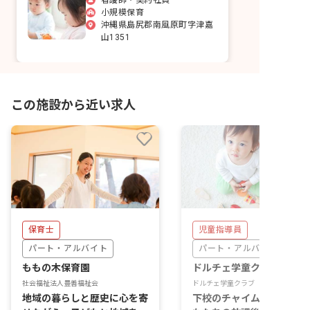
小規模保育
沖縄県島尻郡南風原町字津嘉
山1351
この施設から近い求人
保育士
児童指導員
パート・アルバイト
パート・アルバイト
ももの木保育園
ドルチェ学童クラブ
社会福祉法人豊善福祉会
ドルチェ学童クラブ
地域の暮らしと歴史に心を寄
下校のチャイムのあと、子