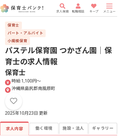
求人検索
転職相談
キープ
メニュー
保育士
パート・アルバイト
小規模保育
パステル保育園 つかざん園｜保
育士
の求人情報
保育士
時給 1,100円〜
沖縄県島尻郡南風原町
2025年10月23日 更新
働く環境
施設・法人
ギャラリー
求人内容