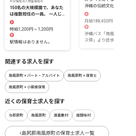
社会福祉法人野里福祉会
沖縄の伝統文化を保育に取
150名の大規模園で、あなた
入れながら仲間と支え合う
は複数担任の一員。 一人じ
育園です。
ゃないから、残業も持ち帰り
月給188,450円 ~ 199,910
も生まれない。
時給1,200円 ~ 1,200円
沖縄バス「南風原町役場前
ス停」より徒歩9分
駅情報はありません。
関連する求人を探す
南風原町 × パート・アルバイト
南風原町 × 保育士
南風原町 × 小規模保育
近くの保育士求人を探す
与那原町
南風原町
渡嘉敷村
座間味村
島尻郡南風原町の保育士求人一覧