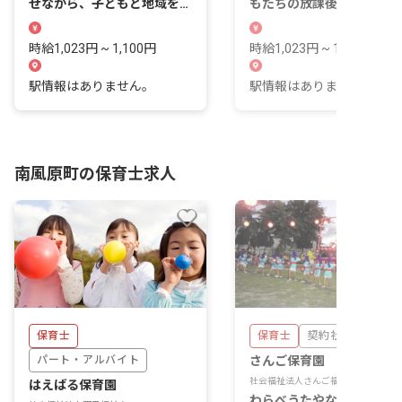
せながら、子どもと地域をつ
もたちの放課後がこの場所
なぐ毎日がここにあります。
始まります。
時給1,023円 ~ 1,100円
時給1,023円 ~ 1,023円
駅情報はありません。
駅情報はありません。
南風原町の保育士求人
保育士
保育士
契約社員
パート・アルバイト
さんご保育園
社会福祉法人さんご福祉会
はえばる保育園
わらべうたやなぎなたなど