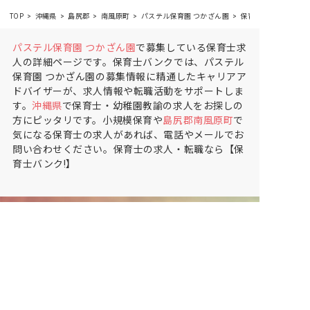
TOP
沖縄県
島尻郡
南風原町
パステル保育園 つかざん園
保育士の求人（パー
パステル保育園 つかざん園
で募集している保育士求
人の詳細ページです。保育士バンクでは、パステル
保育園 つかざん園の募集情報に精通したキャリアア
ドバイザーが、求人情報や転職活動をサポートしま
す。
沖縄県
で保育士・幼稚園教諭の求人をお探しの
方にピッタリです。小規模保育や
島尻郡南風原町
で
気になる保育士の求人があれば、電話やメールでお
問い合わせください。保育士の求人・転職なら【保
育士バンク!】
保育士バンク！は
あなたに合う職場を一緒にお探ししま
す
保育をよく知るアドバイザーがフルサポート
非公開求人やここだけの保育園情報が充実