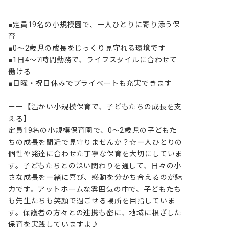
■定員19名の小規模園で、一人ひとりに寄り添う保
育

■0～2歳児の成長をじっくり見守れる環境です

■1日4～7時間勤務で、ライフスタイルに合わせて
働ける

■日曜・祝日休みでプライベートも充実できます

ーー【温かい小規模保育で、子どもたちの成長を支
える】

定員19名の小規模保育園で、0～2歳児の子どもた
ちの成長を間近で見守りませんか？☆一人ひとりの
個性や発達に合わせた丁寧な保育を大切にしていま
す。子どもたちとの深い関わりを通して、日々の小
さな成長を一緒に喜び、感動を分かち合えるのが魅
力です。アットホームな雰囲気の中で、子どもたち
も先生たちも笑顔で過ごせる場所を目指していま
す。保護者の方々との連携も密に、地域に根ざした
保育を実践していますよ♪
