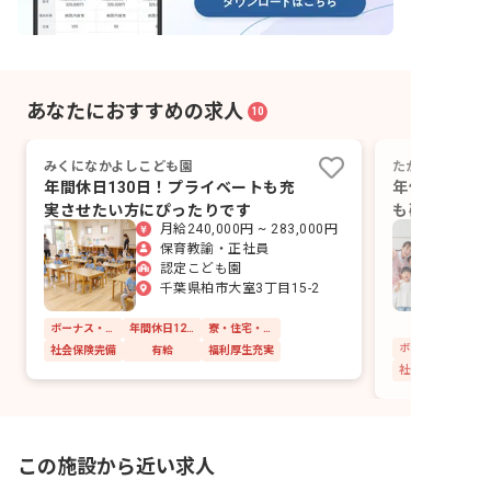
あなたにおすすめの求人
10
みくになかよしこども園
たかさごスクー
年間休日130日！プライベートも充
年休125日
実させたい方にぴったりです
も確保しなが
月給240,000円 ~ 283,000円
ぱい
保育教諭・正社員
認定こども園
千葉県柏市大室3丁目15-2
ボーナス・賞与あり
年間休日120日以上
寮・住宅・家賃補助あり
社会保険完備
有給
福利厚生充実
社会保険完備
この施設から近い求人