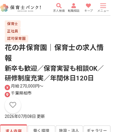
求人検索
転職相談
キープ
メニュー
保育士
正社員
認可保育園
花の井保育園｜保育士
の求人情
報
新卒も歓迎／保育実習も相談OK／
研修制度充実／年間休日120日
月給 270,000円〜
千葉県柏市
2026年07月08日 更新
働く環境
施設・法人
ギャラリー
求人内容