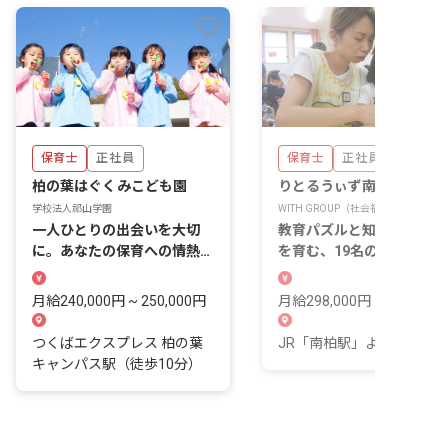
保育士
正社員
保育士
正社員
柏の葉はぐくみこども園
りとるうぃず南柏保育園
学校法人祁山学園
WITH GROUP（社会福祉法人彩保育
一人ひとりの出会いを大切
教育パズルと知育遊びで五
に。あなたの保育への情熱を
を育む、19名の小規模保育
ここで咲かせよう。
環境
月給240,000円 ~ 250,000円
月給298,000円 ~
つくばエクスプレス 柏の葉
JR「南柏駅」より徒歩12
キャンパス駅（徒歩10分）