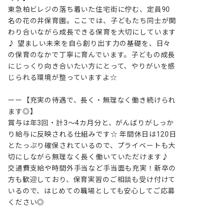
東急柏ビレジの落ち着いた住宅街に佇む、定員90
名の花の井保育園。ここでは、子どもたち同士が関
わり合いながら成長できる保育を大切にしています
♪ 望ましい未来を自ら創り出す力の基礎を、日々
の保育のなかで丁寧に育んでいます。子どもの成長
にじっくり向き合いたい方にとって、やりがいを感
じられる環境が整っていますよ☆

ーー【充実の待遇で、長く・無理なく働き続けられ
ます◎】

賞与は年3回・計3〜4カ月分と、がんばりがしっか
り給与に反映される仕組みです☆ 年間休日は120日
とたっぷり確保されているので、プライベートも大
切にしながら無理なく長く働いていただけます♪ 
交通費支給や時間外手当など手当面も充実！新卒の
方も歓迎しており、保育実習のご相談も受け付けて
いるので、はじめての職場としても安心してご応募
ください◎