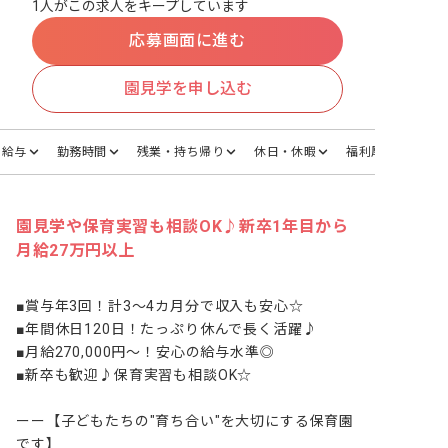
1人がこの求人をキープしています
応募画面に進む
園見学を申し込む
給与
勤務時間
残業・持ち帰り
休日・休暇
福利厚生
園見学や保育実習も相談OK♪新卒1年目から
月給27万円以上
■賞与年3回！計3〜4カ月分で収入も安心☆

■年間休日120日！たっぷり休んで長く活躍♪

■月給270,000円〜！安心の給与水準◎

■新卒も歓迎♪保育実習も相談OK☆

ーー【子どもたちの"育ち合い"を大切にする保育園
です】
