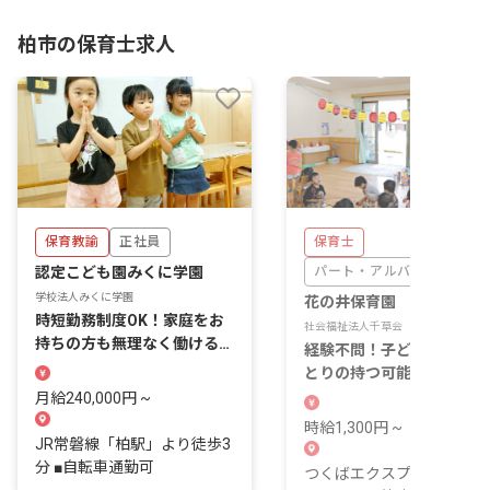
柏市の保育士求人
保育教諭
正社員
保育士
認定こども園みくに学園
パート・アルバイト
学校法人みくに学園
花の井保育園
時短勤務制度OK！家庭をお
社会福祉法人千草会
持ちの方も無理なく働ける職
経験不問！子どもたち一人
場ですよ
とりの持つ可能性を引き出
保育をしませんか？
月給240,000円 ~
時給1,300円 ~
JR常磐線「柏駅」より徒歩3
分 ■自転車通勤可
つくばエクスプレス「柏た