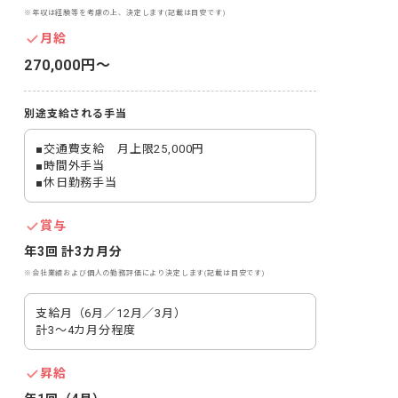
※年収は経験等を考慮の上、決定します(記載は目安です)
月給
270,000円〜
別途支給される手当
■交通費支給　月上限25,000円

■時間外手当

■休日勤務手当
賞与
年3回 計3カ月分
※会社業績および個人の勤務評価により決定します(記載は目安です)
支給月（6月／12月／3月）

計3～4カ月分程度
昇給