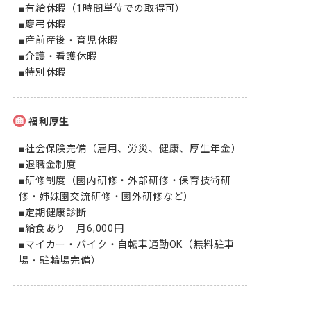
■有給休暇（1時間単位での取得可）

■慶弔休暇

■産前産後・育児休暇

■介護・看護休暇

■特別休暇
福利厚生
■社会保険完備（雇用、労災、健康、厚生年金）

■退職金制度

■研修制度（園内研修・外部研修・保育技術研
修・姉妹園交流研修・園外研修など）

■定期健康診断

■給食あり　月6,000円

■マイカー・バイク・自転車通勤OK（無料駐車
場・駐輪場完備）