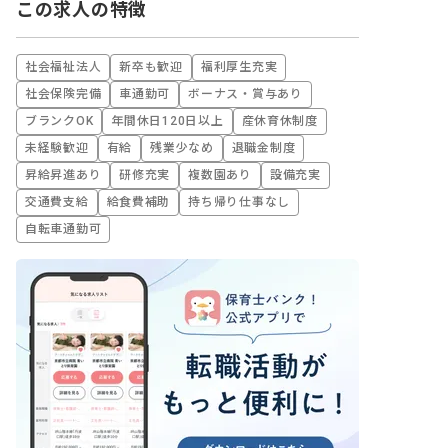
この求人の特徴
社会福祉法人
新卒も歓迎
福利厚生充実
社会保険完備
車通勤可
ボーナス・賞与あり
ブランクOK
年間休日120日以上
産休育休制度
未経験歓迎
有給
残業少なめ
退職金制度
昇給昇進あり
研修充実
複数園あり
設備充実
交通費支給
給食費補助
持ち帰り仕事なし
自転車通勤可