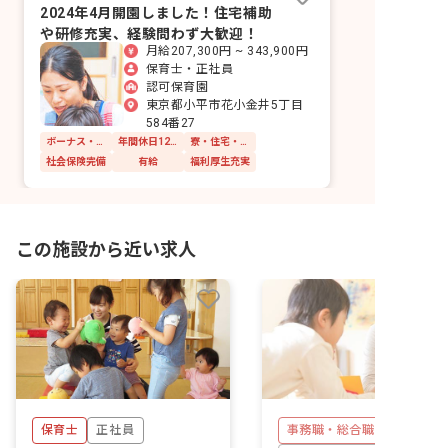
2024年4月開園しました！住宅補助
や研修充実、経験問わず大歓迎！
月給207,300円 ~ 343,900円
保育士・正社員
認可保育園
東京都小平市花小金井5丁目
584番27
ボーナス・賞与あり
年間休日120日以上
寮・住宅・家賃補助あり
社会保険完備
有給
福利厚生充実
この施設から近い求人
保育士
正社員
事務職・総合職