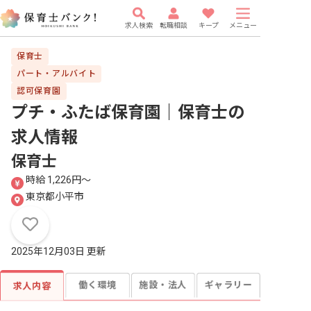
求人検索
転職相談
キープ
メニュー
保育士
パート・アルバイト
認可保育園
プチ・ふたば保育園｜保育士
の
求人情報
保育士
時給 1,226円〜
東京都小平市
2025年12月03日 更新
働く環境
施設・法人
ギャラリー
求人内容