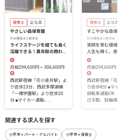
保育士
正社員
保育士
正社員
やさしい森保育園
すこやかな森保育園
社会福祉法人森友会
社会福祉法人森友会
ライフステージを経ても長く
笑顔を育む環境で、あなた
活躍できる！異年齢の関わり
人生も輝く。産育休復帰率
を大切にしています
100％の実績あり
月給294,600円 ~ 306,600円
月給294,600円 ~ 306,600
西武新宿線「花小金井駅」よ
西武新宿線「花小金井駅」
り徒歩23分、西武多摩湖線
り徒歩8分 ■マイカー通勤
「一橋学園駅」より徒歩20
自転車通勤OK（駐車場は
分 ■マイカー通勤、...
己手配、駐輪場あり...
関連する求人を探す
小平市 × パート・アルバイト
小平市 × 保育士