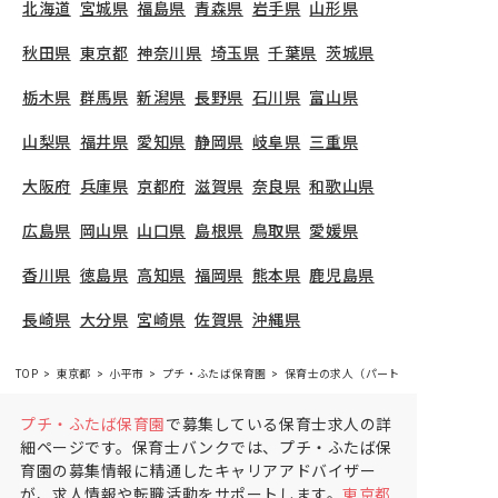
北海道
宮城県
福島県
青森県
岩手県
山形県
秋田県
東京都
神奈川県
埼玉県
千葉県
茨城県
栃木県
群馬県
新潟県
長野県
石川県
富山県
山梨県
福井県
愛知県
静岡県
岐阜県
三重県
大阪府
兵庫県
京都府
滋賀県
奈良県
和歌山県
広島県
岡山県
山口県
島根県
鳥取県
愛媛県
香川県
徳島県
高知県
福岡県
熊本県
鹿児島県
長崎県
大分県
宮崎県
佐賀県
沖縄県
TOP
東京都
小平市
プチ・ふたば保育園
保育士の求人（パート・アルバイト）
プチ・ふたば保育園
で募集している保育士求人の詳
細ページです。保育士バンクでは、プチ・ふたば保
育園の募集情報に精通したキャリアアドバイザー
が、求人情報や転職活動をサポートします。
東京都