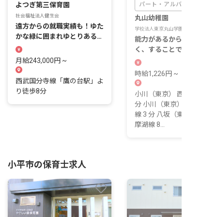
よつぎ第三保育園
パート・アルバイト
社会福祉法人健生会
丸山幼稚園
遠方からの就職実績も！ゆた
学校法人東京丸山学園
かな緑に囲まれゆとりある心
能力があるからするのでは
穏やかな新生活を。
く、することで能力が生ま
る。その考えを日々の中に
月給243,000円 ~
く園です。
時給1,226円 ~
西武国分寺線「鷹の台駅」よ
り徒歩8分
小川（東京） 西武拝島線 3
分 小川（東京） 西武国分
線 3 分 八坂（東京） 西武
摩湖線 8...
小平市の保育士求人