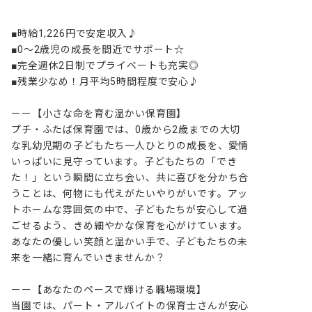
■時給1,226円で安定収入♪

■0～2歳児の成長を間近でサポート☆

■完全週休2日制でプライベートも充実◎

■残業少なめ！月平均5時間程度で安心♪

ーー【小さな命を育む温かい保育園】

プチ・ふたば保育園では、0歳から2歳までの大切
な乳幼児期の子どもたち一人ひとりの成長を、愛情
いっぱいに見守っています。子どもたちの「でき
た！」という瞬間に立ち会い、共に喜びを分かち合
うことは、何物にも代えがたいやりがいです。アッ
トホームな雰囲気の中で、子どもたちが安心して過
ごせるよう、きめ細やかな保育を心がけています。
あなたの優しい笑顔と温かい手で、子どもたちの未
来を一緒に育んでいきませんか？

ーー【あなたのペースで輝ける職場環境】

当園では、パート・アルバイトの保育士さんが安心