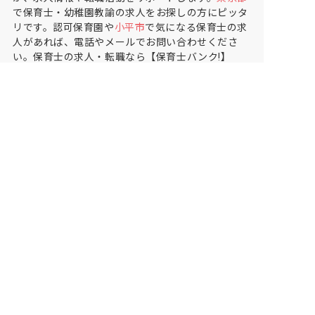
で保育士・幼稚園教諭の求人をお探しの方にピッタ
リです。認可保育園や
小平市
で気になる保育士の求
人があれば、電話やメールでお問い合わせくださ
い。保育士の求人・転職なら【保育士バンク!】
保育士バンク！は
あなたに合う職場を一緒にお探ししま
す
保育をよく知るアドバイザーがフルサポート
非公開求人やここだけの保育園情報が充実
累計40万人以上が利用した信頼実績
適正な有料職業紹介事業者として
厚生労働省の認定取得