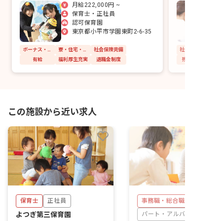
月給222,000円 ~
保育士・正社員
認可保育園
東京都小平市学園東町2-6-35
ボーナス・賞与あり
寮・住宅・家賃補助あり
社会保険完備
社会保険完備
有給
福利厚生充実
退職金制度
残業少なめ
この施設から近い求人
保育士
正社員
事務職・総合職
よつぎ第三保育園
パート・アルバイト