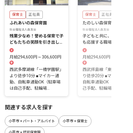
保育士
正社員
保育士
正社員
ふれあいの森保育園
たのしい森保育園
社会福祉法人森友会
社会福祉法人森友会
残業少なめ！誉める保育で子
子どもと共に、あなたの成
どもたちの笑顔を引き出して
も応援する職場。産育休取
います。
率・復帰率100％
月給294,600円 ~ 306,600円
月給294,600円 ~ 306,600
西武多摩湖線「一橋学園駅」
西武拝島線「東大和市駅」
より徒歩10分 ■マイカー通
り徒歩20分 ■マイカー通勤
勤、自転車通勤OK（駐車場
自転車通勤OK（駐車場は
は自己手配、駐輪場...
己手配、駐輪場あ...
関連する求人を探す
小平市 × パート・アルバイト
小平市 × 保育士
小平市 × 認可保育園