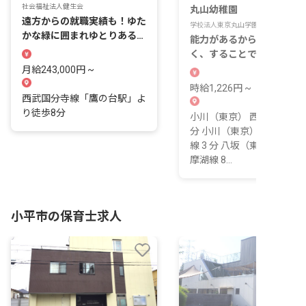
社会福祉法人健生会
丸山幼稚園
遠方からの就職実績も！ゆた
学校法人東京丸山学園
かな緑に囲まれゆとりある心
能力があるからするのでは
穏やかな新生活を。
く、することで能力が生ま
る。その考えを日々の中に
月給243,000円 ~
く園です。
時給1,226円 ~
西武国分寺線「鷹の台駅」よ
り徒歩8分
小川（東京） 西武拝島線 3
分 小川（東京） 西武国分
線 3 分 八坂（東京） 西武
摩湖線 8...
小平市の保育士求人