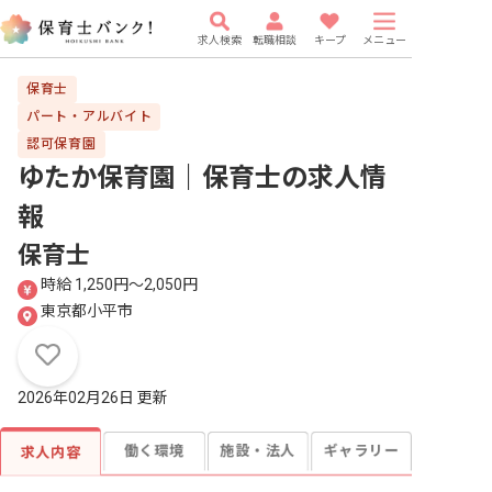
求人検索
転職相談
キープ
メニュー
保育士
パート・アルバイト
認可保育園
ゆたか保育園｜保育士
の求人情
報
保育士
時給 1,250円〜2,050円
東京都小平市
2026年02月26日 更新
働く環境
施設・法人
ギャラリー
求人内容