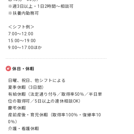
※週3日以上・1日2時間～相談可

※扶養内勤務可

＜シフト例＞

7:00～12:00 　

15:00～19:00

9:00～17:00ほか
休日・休暇
日曜、祝日、他シフトによる

夏季休暇（3日間）

有給休暇（法定通り付与／取得率50％／半日単
位の取得可／5日以上の連休相談OK）

慶弔休暇

産前産後・育児休暇（取得率100％・復帰率10
0％）

介護・看護休暇