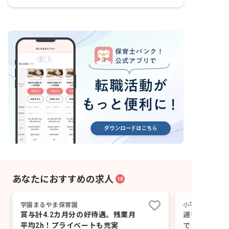
あなたにおすすめの求人
10
学園まるやま保育園
小平なみき保育
賞与計4.2カ月分の好待遇。残業月
遅番パートで
平均2h！プライベートも充実
できる保育園