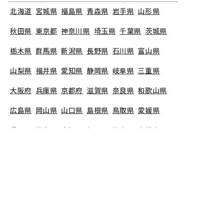
北海道
宮城県
福島県
青森県
岩手県
山形県
秋田県
東京都
神奈川県
埼玉県
千葉県
茨城県
栃木県
群馬県
新潟県
長野県
石川県
富山県
山梨県
福井県
愛知県
静岡県
岐阜県
三重県
大阪府
兵庫県
京都府
滋賀県
奈良県
和歌山県
広島県
岡山県
山口県
島根県
鳥取県
愛媛県
香川県
徳島県
高知県
福岡県
熊本県
鹿児島県
長崎県
大分県
宮崎県
佐賀県
沖縄県
TOP
東京都
小平市
ゆたか保育園
保育士の求人（パート・アルバイト）
ゆたか保育園
で募集している保育士求人の詳細ペー
ジです。保育士バンクでは、ゆたか保育園の募集情
報に精通したキャリアアドバイザーが、求人情報や