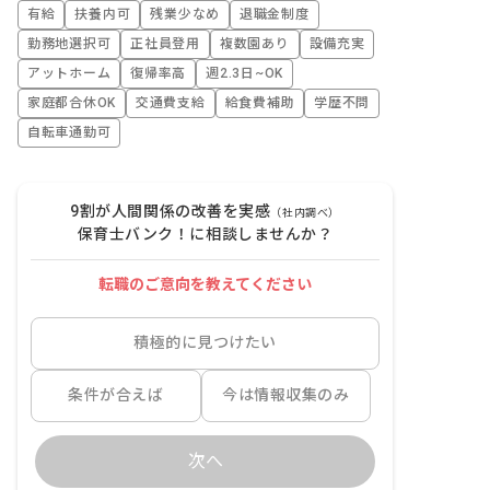
有給
扶養内可
残業少なめ
退職金制度
勤務地選択可
正社員登用
複数園あり
設備充実
アットホーム
復帰率高
週2.3日~OK
家庭都合休OK
交通費支給
給食費補助
学歴不問
自転車通勤可
9割が人間関係の改善を実感
（社内調べ）
保育士バンク！に相談しませんか？
転職のご意向を教えてください
積極的に見つけたい
条件が合えば
今は情報収集のみ
次へ