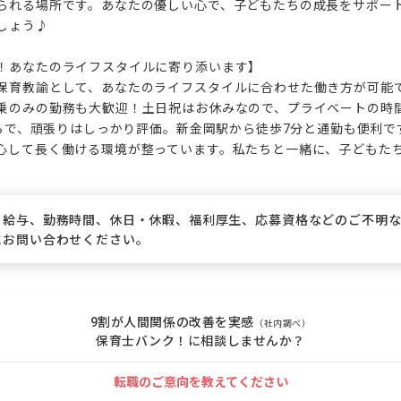
られる場所です。あなたの優しい心で、子どもたちの成長をサポー
ょう♪

！あなたのライフスタイルに寄り添います】

保育教諭として、あなたのライフスタイルに合わせた働き方が可能
乗のみの勤務も大歓迎！土日祝はお休みなので、プライベートの時
円からで、頑張りはしっかり評価。新金岡駅から徒歩7分と通勤も便利
心して長く働ける環境が整っています。私たちと一緒に、子どもた
、給与、勤務時間、休日・休暇、福利厚生、応募資格などのご不明
にお問い合わせください。
9割が人間関係の改善を実感
（社内調べ）
保育士バンク！に相談しませんか？
転職のご意向を教えてください