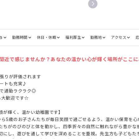
与
勤務時間
休日・休暇
福利厚生
勤務地
アクセス
間近で感じませんか？あなたの温かい心が輝く場所がここに
頑張りが評価されます

ートも充実♪

で通勤ラクラク◎

大歓迎です☆

顔が輝く、温かい幼稚園です】

から5歳のお子さんたちが毎日笑顔で過ごせるよう、温かい保育を心
たちがのびのびと体を動かし、四季折々の自然に触れながら豊かな
切にし、遊びを通して学びを深めることを重視。先生方も子どもた