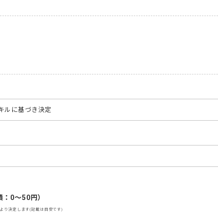
キルに基づき決定
：0～50円）
より決定します(記載は目安です)