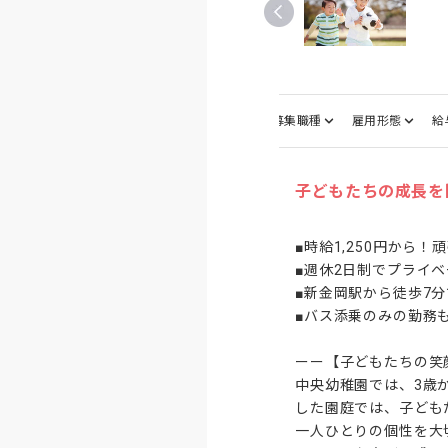
仕事内容
募集職種
雇用形態
給
子どもたちの成長を
■時給1,250円から！
■週休2日制でプライベ
■新金岡駅から徒歩7分
■バス添乗のみの勤務も
ーー【子どもたちの笑
中央幼稚園では、3歳
した園庭では、子ども
一人ひとりの個性を大