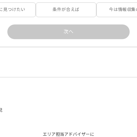
に見つけたい
条件が合えば
今は情報収集
次へ


エリア担当アドバイザーに