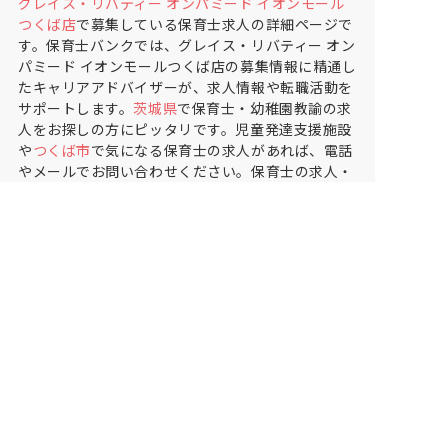
グレイス・リバティー オンパミード イオンモール
つくば店
で募集している保育士求人の詳細ページで
す。保育士バンクでは、グレイス・リバティー オン
パミード イオンモールつくば店の募集情報に精通し
たキャリアアドバイザーが、求人情報や転職活動を
サポートします。
茨城県
で保育士・幼稚園教諭の求
人をお探しの方にピッタリです。児童発達支援施設
や
つくば市
で気になる保育士の求人があれば、電話
やメールでお問い合わせください。保育士の求人・
転職なら【保育士バンク!】
保育士バンク！は
あなたに合う職場を一緒にお探ししま
す
保育をよく知るアドバイザーがフルサポート
非公開求人やここだけの保育園情報が充実
累計40万人以上が利用した信頼実績