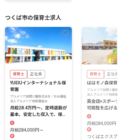
つくば市の保育士求人
保育士
正社員
保育士
正社員
YUEIUインターナショナル保
ははそノ森保育園
育園
プルメリア訪問介護株式会社／社会福
法人プルメリア地域福祉会
プルメリア訪問介護株式会社／社会福祉
英会話×スポーツ！子ども
法人プルメリア地域福祉会
月給28.4万円〜、定時退勤が
可能性を広げる、未来につ
基本。安定した収入で、保育
がる保育園♪
のプロを目指す
月給284,000円 ~
月給284,000円 ~
つくばエクスプレス「つく