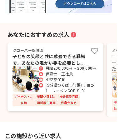
あなたにおすすめの求人
4
クローバー保育園
メディカリーフ
子どもの笑顔と共に成長できる職場
ー 本店
一人ひとりの
で、あなたの温かい手を必要として
たちの笑顔と
月給200,000円 ~ 200,000円
います
保育士・正社員
感じませんか
小規模保育
茨城県つくば市竹園1丁目2-
1 レーベンCORIS101
ボーナス・賞与あり
年間休日120日以上
社会保険完備
有給
福利厚生充実
残業少なめ
社会保険完備
この施設から近い求人