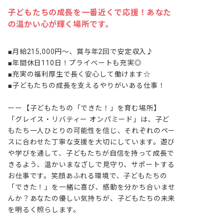
子どもたちの成長を一番近くで応援！あなた
の温かい心が輝く場所です。
■月給215,000円～、賞与年2回で安定収入♪

■年間休日110日！プライベートも充実◎

■充実の福利厚生で長く安心して働けます☆

■子どもたちの成長を支えるやりがいある仕事！

ーー【子どもたちの「できた！」を育む場所】

「グレイス・リバティー オンパミード」は、子ど
もたち一人ひとりの可能性を信じ、それぞれのペー
スに合わせた丁寧な支援を大切にしています。遊び
や学びを通して、子どもたちが自信を持って成長で
きるよう、温かいまなざしで見守り、サポートする
お仕事です。笑顔あふれる環境で、子どもたちの
「できた！」を一緒に喜び、感動を分かち合いませ
んか？あなたの優しい気持ちが、子どもたちの未来
を明るく照らします。
