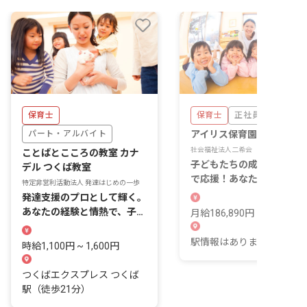
保育士
保育士
正社員
パート・アルバイト
アイリス保育園
社会福祉法人二希会
ことばとこころの教室 カナ
子どもたちの成長を一番近
デル つくば教室
で応援！あなたの温かい心
特定非営利活動法人 発達はじめの一歩
輝く場所がここにあります
発達支援のプロとして輝く。
あなたの経験と情熱で、子ど
月給186,890円 ~ 234,840
もたちの笑顔を咲かせましょ
う！
駅情報はありません。
時給1,100円 ~ 1,600円
つくばエクスプレス つくば
駅（徒歩21分）