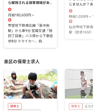
ら解放される保育現場があり
じませんか？あなたの温か
ます
心が輝く場所がここにあり
す。
月給185,600円 ~
時給1,050円 ~ 1,300円
市営地下鉄南北線「泉中央
仙台市地下鉄南北線 八乙
駅」から車9分 宮城交通「桂
駅（徒歩16分）
四丁目東」バス停から下車徒
歩8分 ※マイカー、自...
泉区の保育士求人
保育士
保育士
正社員