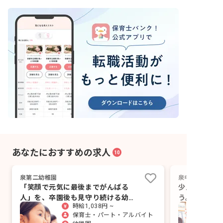
あなたにおすすめの求人
10
泉第二幼稚園
泉中央・学園の
「笑顔で元気に最後までがんばる
少人数制で一
人」を、卒園後も見守り続ける幼稚
う。あなたの
時給1,038円 ~
園です。
んか？
保育士・パート・アルバイト