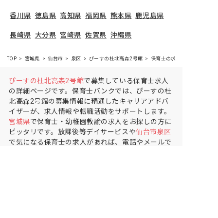
香川県
徳島県
高知県
福岡県
熊本県
鹿児島県
長崎県
大分県
宮崎県
佐賀県
沖縄県
TOP
宮城県
仙台市
泉区
ぴーすの杜北高森2号館
保育士の求人（パート・アル
ぴーすの杜北高森2号館
で募集している保育士求人
の詳細ページです。保育士バンクでは、ぴーすの杜
北高森2号館の募集情報に精通したキャリアアドバ
イザーが、求人情報や転職活動をサポートします。
宮城県
で保育士・幼稚園教諭の求人をお探しの方に
ピッタリです。放課後等デイサービスや
仙台市泉区
で気になる保育士の求人があれば、電話やメールで
お問い合わせください。保育士の求人・転職なら
【保育士バンク!】
保育士バンク！は