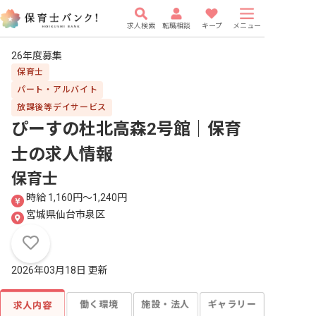
求人検索
転職相談
キープ
メニュー
26年度募集
保育士
パート・アルバイト
放課後等デイサービス
ぴーすの杜北高森2号館｜保育
士
の求人情報
保育士
時給 1,160円〜1,240円
宮城県仙台市泉区
2026年03月18日 更新
働く環境
施設・法人
ギャラリー
求人内容