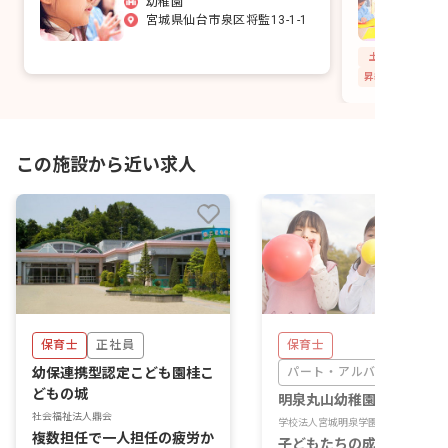
幼稚園
宮城県仙台市泉区将監13-1-1
土日祝休み
昇給昇進あり
この施設から近い求人
保育士
正社員
保育士
幼保連携型認定こども園桂こ
パート・アルバイト
どもの城
明泉丸山幼稚園
社会福祉法人鼎会
学校法人宮城明泉学園
複数担任で一人担任の疲労か
子どもたちの成長を間近で