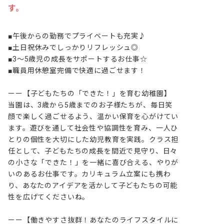
す。
■午後からの勤務でプライベートも充実♪

■土日祝休みでしっかりリフレッシュ◎

■3～5歳児の成長をサポートするお仕事☆

■職員用休憩室完備で快適に過ごせます！

ーー【子どもたちの「できた！」を育む幼稚園】

当園は、3歳から5歳までのお子様たちが、毎日笑
顔で楽しく過ごせるよう、温かい保育を心がけてい
ます。遊びを通して社会性や協調性を育み、一人ひ
とりの個性を大切にした幼児教育を実践。クラス担
任として、子どもたちの成長を間近で見守り、日々
の小さな「できた！」を一緒に喜び合える、やりが
いのあるお仕事です。カリキュラム立案にも携わ
り、あなたのアイデアを活かして子どもたちの可能
性を広げてくださいね。

ーー【働きやすさ抜群！あなたのライフスタイルに