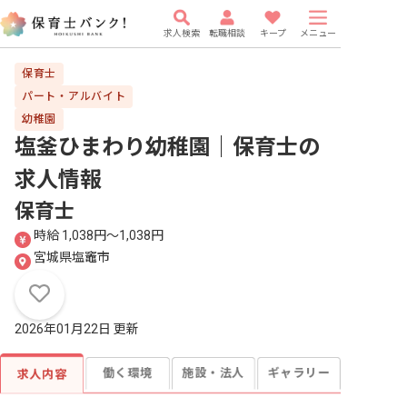
求人検索
転職相談
キープ
メニュー
保育士
パート・アルバイト
幼稚園
塩釜ひまわり幼稚園｜保育士
の
求人情報
保育士
時給 1,038円〜1,038円
宮城県塩竈市
2026年01月22日 更新
働く環境
施設・法人
ギャラリー
求人内容