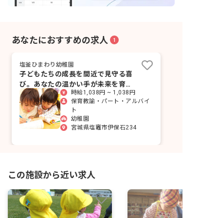
あなたにおすすめの求人
1
塩釜ひまわり幼稚園
子どもたちの成長を間近で見守る喜
び。あなたの温かい手が未来を育み
時給1,038円 ~ 1,038円
ます！
保育教諭・パート・アルバイ
ト
幼稚園
宮城県塩竈市伊保石234
この施設から近い求人