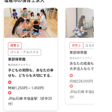
塩竈市の保育士求人
保育士
保育士
正社員
パート・アルバイト
東部保育園
株式会社アイグラン
東部保育園
あなたの成長もキャリアも
株式会社アイグラン
大手法人ならでは充実のサ
子どもの笑顔も、あなたの幸
ートで支えます
せも、どちらも大切にする保
育の仕事
月給228,000円 ~
時給1,250円 ~ 1,450円
JR仙石線 本塩釜駅（徒歩2
分）
JR仙石線 本塩釜駅（徒歩20
分）