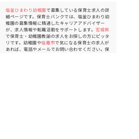
塩釜ひまわり幼稚園
で募集している保育士求人の詳
細ページです。保育士バンクでは、塩釜ひまわり幼
稚園の募集情報に精通したキャリアアドバイザー
が、求人情報や転職活動をサポートします。
宮城県
で保育士・幼稚園教諭の求人をお探しの方にピッタ
リです。幼稚園や
塩竈市
で気になる保育士の求人が
あれば、電話やメールでお問い合わせください。保
育士の求人・転職なら【保育士バンク!】
保育士バンク！は
あなたに合う職場を一緒にお探ししま
す
保育をよく知るアドバイザーがフルサポート
非公開求人やここだけの保育園情報が充実
累計40万人以上が利用した信頼実績