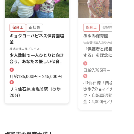
保育士
正社員
保育士
契約社員
キョクヨーハピネス保育園塩
あゆみ保育園
釜
社会福祉法人あゆみ会
「保護者と成長の喜びを共
株式会社エルプレイス
少人数制で一人ひとりと向き
する」を理念に、自然の中
合う。あなたの優しい保育が
ダイナミックに遊ぶ保育園
輝く場所。
す。
日給7,785円 ~
月給185,000円 ~ 245,000円
JR仙石線「西塩釜駅」よ
ＪＲ仙石線 東塩釜駅（徒歩
徒歩7分 ■マイカー・バイ
20分）
ク・自転車通勤可（駐車場
金：4,000円／月...