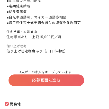
■定年後の再雇用制度

■定期健康診断

■給食費無償

■自転車通勤可、マイカー通勤応相談

■埼玉県保育士修学資金貸付の返還免除利用可
住宅手当・家賃補助
住宅手当あり　上限15,000円／月
借り上げ社宅
借り上げ社宅制度あり（川口市補助）
4人がこの求人をキープしています
応募画面に進む
勤務地