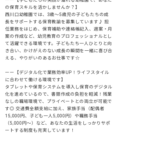
ーー【子どもたちの笑顔が溢れる幼稚園で、あなた
の保育スキルを活かしませんか？】

西川口幼稚園では、3歳～5歳児の子どもたちの成
長をサポートする保育教諭を募集しています♪ 担
任業務をはじめ、保育補助や連絡帳記入、週案・月
案の作成など、幼児教育のプロフェッショナルとし
て活躍できる環境です。子どもたち一人ひとりと向
き合い、かけがえのない成長の瞬間を一緒に喜び合
える、やりがいのあるお仕事です☆ 

ーー【デジタル化で業務効率UP！ライフスタイル
に合わせて働ける環境です】

タブレットや保育システムを導入し保育のデジタル
化を進めているので、書類作成の負担を軽減！残業
なしの職場環境で、プライベートとの両立が可能で
す◎ 交通費全額支給に加え、家族手当（配偶者
15,000円、子ども一人5,000円）や職務手当
（5,000円～）など、あなたの生活をしっかりサポ
ートする制度も充実しています！