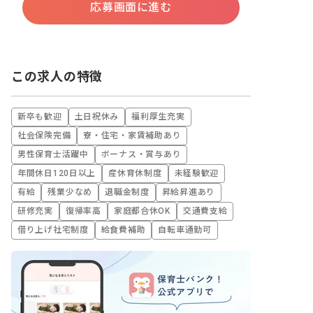
応募画面に進む
この求人の特徴
新卒も歓迎
土日祝休み
福利厚生充実
社会保険完備
寮・住宅・家賃補助あり
男性保育士活躍中
ボーナス・賞与あり
年間休日120日以上
産休育休制度
未経験歓迎
有給
残業少なめ
退職金制度
昇給昇進あり
研修充実
復帰率高
家庭都合休OK
交通費支給
借り上げ社宅制度
給食費補助
自転車通勤可