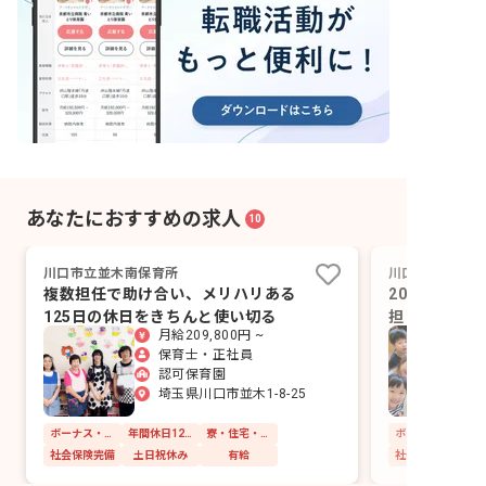
あなたにおすすめの求人
10
川口市立並木南保育所
川口西保育園
複数担任で助け合い、メリハリある
200名の子
125日の休日をきちんと使い切る
担しながら毎
月給209,800円 ~
保育士・正社員
認可保育園
埼玉県川口市並木1-8-25
ボーナス・賞与あり
年間休日120日以上
寮・住宅・家賃補助あり
社会保険完備
土日祝休み
有給
社会保険完備