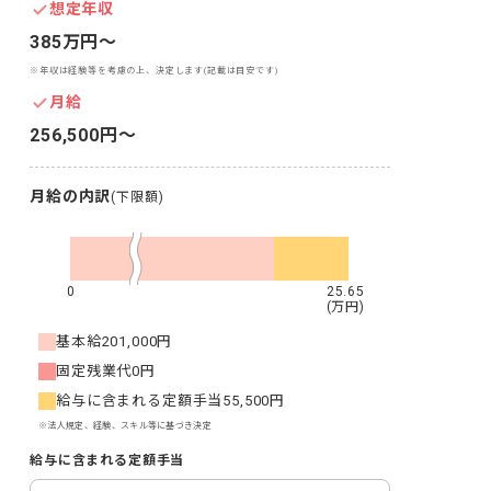
想定年収
385万円〜
※年収は経験等を考慮の上、決定します(記載は目安です)
月給
256,500円〜
月給の内訳
(下限額)
0
25.65
(万円)
基本給
201,000円
固定残業代
0円
給与に含まれる定額手当
55,500円
※法人規定、経験、スキル等に基づき決定
給与に含まれる定額手当