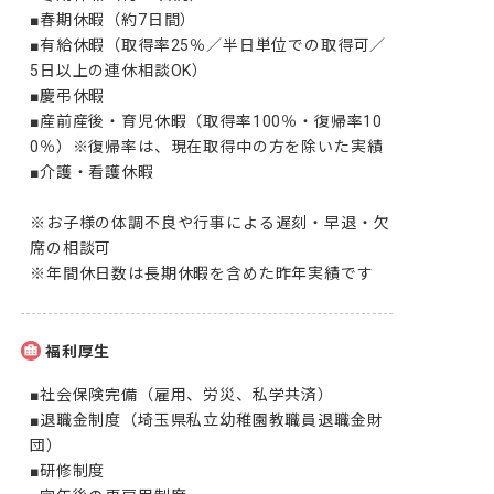
■春期休暇（約7日間）

■有給休暇（取得率25％／半日単位での取得可／
5日以上の連休相談OK）

■慶弔休暇

■産前産後・育児休暇（取得率100％・復帰率10
0％）※復帰率は、現在取得中の方を除いた実績

■介護・看護休暇

※お子様の体調不良や行事による遅刻・早退・欠
席の相談可

※年間休日数は長期休暇を含めた昨年実績です
福利厚生
■社会保険完備（雇用、労災、私学共済）

■退職金制度（埼玉県私立幼稚園教職員退職金財
団）

■研修制度
