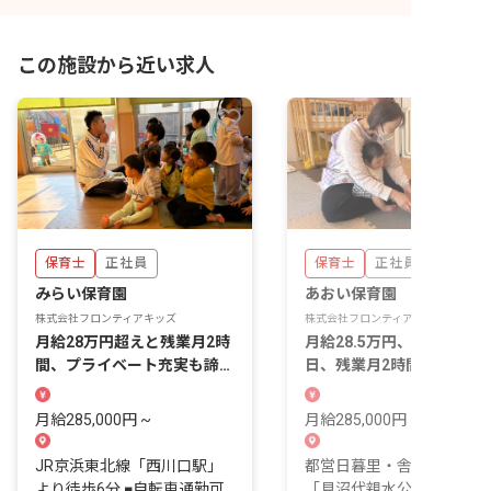
この施設から近い求人
保育士
正社員
保育士
正社員
みらい保育園
あおい保育園
株式会社フロンティアキッズ
株式会社フロンティアキッズ
月給28万円超えと残業月2時
月給28.5万円、年間休日12
間、プライベート充実も諦め
日、残業月2時間、笑顔あ
ない保育士へ
れる保育を一緒に♪
月給285,000円 ~
月給285,000円 ~
JR京浜東北線「西川口駅」
都営日暮里・舎人ライナー
より徒歩6分 ■自転車通勤可
「見沼代親水公園駅」より