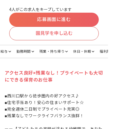
4人がこの求人をキープしています
応募画面に進む
園見学を申し込む
給与
勤務時間
残業・持ち帰り
休日・休暇
福利厚生
アクセス良好×残業なし！プライベートも大切
にできる保育のお仕事
■西川口駅から徒歩圏内の好アクセス♪

■住宅手当あり！安心の住まいサポート☆

■完全週休二日制でプライベート充実◎

■残業なしでワークライフバランス抜群！
