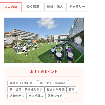
働く環境
施設・法人
ギャラリー
求人内容
おすすめポイント
年間休日120日以上
ボーナス・賞与あり
寮・住宅・家賃補助あり
社会保険完備
有給
退職金制度
土日祝休み
残業少なめ