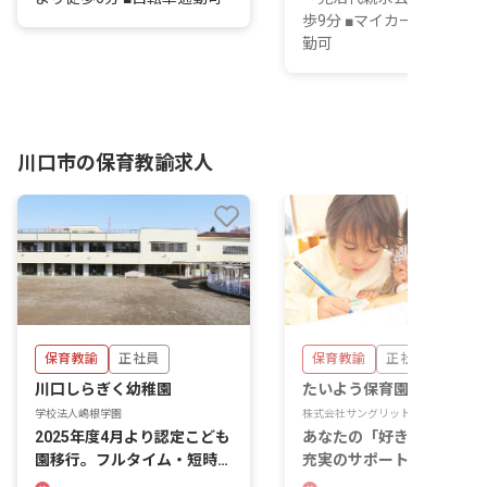
歩9分 ■マイカー・自転車
勤可
川口市の保育教諭求人
保育教諭
正社員
保育教諭
正社員
川口しらぎく幼稚園
たいよう保育園川口本町園
学校法人嶋根学園
株式会社サングリット
2025年度4月より認定こども
あなたの「好き」を仕事に
園移行。フルタイム・短時間
充実のサポート体制で、理
勤務、選択可！
の保育を実現しよう！