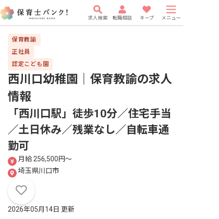
求人検索
転職相談
キープ
メニュー
保育教諭
正社員
認定こども園
西川口幼稚園｜保育教諭
の求人
情報
「西川口駅」徒歩10分／住宅手当
／土日休み／残業なし／自転車通
勤可
月給 256,500円〜
埼玉県川口市
2026年05月14日 更新