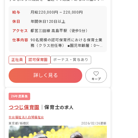
給与
月給220,000円 ~ 220,000円
休日
年間休日120日以上
アクセス
都営三田線 高島平駅（徒歩5分）
仕事内容
90名規模の認可保育所における保育士業
務（クラス担任等） ■園児年齢層：0～5
歳児 ■園庭有無：あり
正社員
認可保育園
ボーナス・賞与あり
年間休日120日以上
詳しく見る
寮・住宅・家賃補助あり
社会保険完備
キープ
有給
福利厚生充実
退職金制度
昇給昇進あり
26年度募集
つつじ保育園
｜
保育士
の求人
社会福祉法人白鳩福祉会
東京都/板橋区
2026/02/26更新