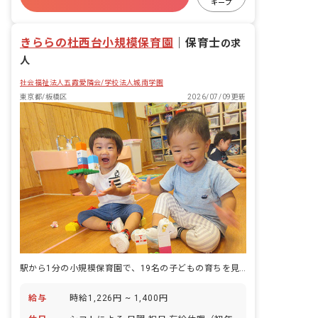
キープ
有給
退職金制度
残業少なめ
昇給昇進あり
きららの杜西台小規模保育園
｜
保育士
の求
人
社会福祉法人五霞愛隣会/学校法人城南学園
東京都/板橋区
2026/07/09更新
駅から1分の小規模保育園で、19名の子どもの育ちを見続ける毎日。
給与
時給1,226円 ~ 1,400円