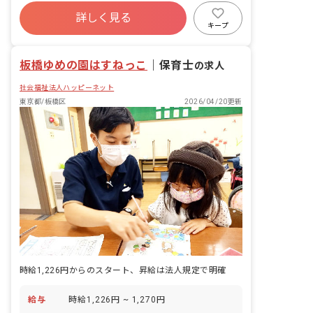
社会保険完備
有給
福利厚生充実
詳しく見る
昇給昇進あり
産休育休制度
社会福祉法人
キープ
未経験歓迎
新卒も歓迎
板橋ゆめの園はすねっこ
｜
保育士
の求人
社会福祉法人ハッピーネット
東京都/板橋区
2026/04/20更新
時給1,226円からのスタート、昇給は法人規定で明確
給与
時給1,226円 ~ 1,270円