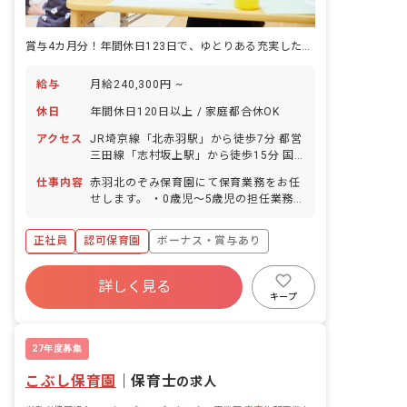
賞与4カ月分！年間休日123日で、ゆとりある充実した保育士ライフを♪
給与
月給240,300円 ~
休日
年間休日120日以上 / 家庭都合休OK
アクセス
JR埼京線「北赤羽駅」から徒歩7分 都営
三田線「志村坂上駅」から徒歩15分 国
際興業バス「桐ヶ丘高校バス停」下車徒
仕事内容
赤羽北のぞみ保育園にて保育業務をお任
歩1分 ※「北赤羽駅」から乗り換えなし
せします。 ・0歳児～5歳児の担任業務
で「池袋駅」へアクセスできます。 ■自
・0歳児～2歳児の連絡帳記入 ・保育日
転車通勤OK（無料の駐輪場を完備）
誌・障害児日誌・週案・月案・年間カリ
正社員
認可保育園
ボーナス・賞与あり
キュラムの作成 ・保護者対応
年間休日120日以上
詳しく見る
寮・住宅・家賃補助あり
社会保険完備
キープ
有給
退職金制度
昇給昇進あり
産休育休制度
27年度募集
こぶし保育園
｜
保育士
の求人