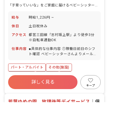
「子育っていいな」をご家庭に届けるベビーシッターさんを、画面の向こうから支える仕事です。
給与
時給1,226円 ~
休日
土日祝休み
アクセス
都営三⽥線「志村坂上駅」より徒歩3分
※自転車通勤OK
仕事内容
■具体的な仕事内容 ①稼働日前日のシフ
ト確認 ベビーシッターさんよりメールに
て「明日、お客様宅へ伺います。」と連
絡が入るので、事前に登録をしているシ
パート・アルバイト
その他(施設)
フトと合っているかの確認。万が一認識
の相違があった際は社員へ報告。 ②業務
社会保険完備
土日祝休み
有給
終了報告 業務内容の確認、稼働時間の入
詳しく見る
福利厚生充実
退職金制度
残業少なめ
力、交通費入力など、1日あたり約30名
キープ
の対応。 ベビーシッターさんよりメール
産休育休制度
乳児保育のみ
にて「○月○日どんな業務を実施したか」
若葉ゆめの園 放課後等デイサービス
など報告が入るので、実際に行った仕事
｜
保
非公開の求人多数！ 紹介登録はこちら
をサービスごとにシステムへ入力を行な
育士
の求人
います。 ※メールで連絡が届くので、メ
東京都の求人を紹介してもらう
ールの内容に沿って確認、入力をお任せ
社会福祉法人ハッピーネット
していきます。 ※はじめはメールにて対
東京都/板橋区
2026/04/20更新
応いただきますが、ゆくゆくは電話対応