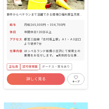
新卒からベテランまで活躍できる環境◎福利厚生充実の園で働きませんか
給与
月給265,000円 ~ 334,700円
休日
年間休日120日以上
アクセス
都営三田線「志村坂上駅」Ａ1・Ａ3出口
より徒歩7分
仕事内容
ほっぺるランド板橋小豆沢にて保育士の
業務をお任せします。 ■具体的な仕事内
容 ・日々の保育、クラス運営 ・連絡
帳、お知らせなどの記入（2025年に保
正社員
認可保育園
ボーナス・賞与あり
育・教育施設向けの業務支援ツール導
入） ・異年齢活動 ・運動や遊び、製作
年間休日120日以上
活動のサポート ・午睡チェック ・保護
詳しく見る
寮・住宅・家賃補助あり
社会保険完備
者対応 ・お楽しみ会、節分、ハロウィ
キープ
ン、クリスマス会などイベントの計画、
有給
退職金制度
残業少なめ
運営
昇給昇進あり