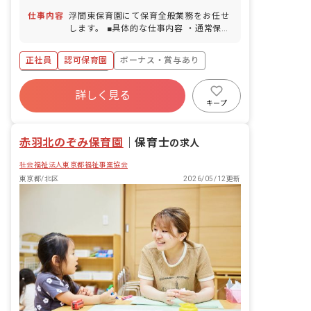
仕事内容
浮間東保育園にて保育全般業務をお任せ
します。 ■具体的な仕事内容 ・通常保育
業務 ・書類作成などの簡易的な事務業務
・保護者との面談 ・保育に関する企画・
正社員
認可保育園
ボーナス・賞与あり
立案など
年間休日120日以上
詳しく見る
寮・住宅・家賃補助あり
社会保険完備
キープ
有給
退職金制度
残業少なめ
昇給昇進あり
赤羽北のぞみ保育園
｜
保育士
の求人
社会福祉法人東京都福祉事業協会
東京都/北区
2026/05/12更新