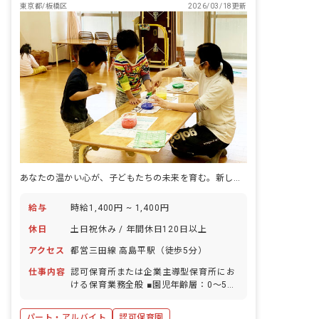
東京都/板橋区
2026/03/18更新
あなたの温かい心が、子どもたちの未来を育む。新しい一歩をここで踏み出しませんか？
給与
時給1,400円 ~ 1,400円
休日
土日祝休み / 年間休日120日以上
アクセス
都営三田線 高島平駅（徒歩5分）
仕事内容
認可保育所または企業主導型保育所にお
ける保育業務全般 ■園児年齢層：0～5歳
児 ■園庭有無：あり
パート・アルバイト
認可保育園