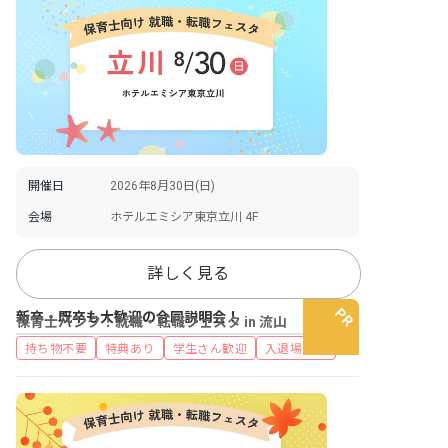
開催日
2026年8月30日(日)
会場
ホテルエミシア東京立川 4F
詳しく見る
新卒・既卒も大歓迎の合同説明会！
保育士バンク！就職・転職フェスタ in 流山
持ち物不要
特典あり
学生さん歓迎
入退場自由