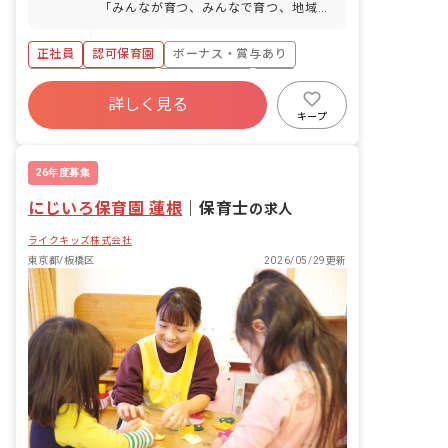
「みんなが育つ、みんなで育つ、地域で
育てる保育園」の理念に基づき、子ども
の個性を大切にし、一人ひとりの発達の
正社員
認可保育園
ボーナス・賞与あり
道筋に沿った保育を目指しています。
年間休日120日以上
社会保険完備
有給
詳しく見る
残業少なめ
昇給昇進あり
産休育休制度
キープ
駅近5分以内
26年度募集
にじいろ保育園 蓮根
｜
保育士
の求人
ライクキッズ株式会社
東京都/板橋区
2026/05/29更新