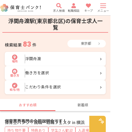
求人検索
転職相談
キープ
メニュー
浮間舟渡駅(東京都北区)の保育士求人一
覧
83
東京都
検索結果
件
浮間舟渡
場所
働き方を選択
働き方
こだわり条件を選択
給与/他
おすすめ順
新着順
保育業界専門の合同説明会です！
保育士バンク！就職・転職フェスタ in 横浜
持ち物不要
特典あり
学生さん歓迎
入退場自由