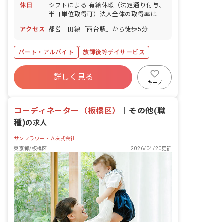
休日
シフトによる 有給休暇（法定通り付与、
半日単位取得可）法人全体の取得率は
70%、平均取得日数9.5日※昨年度実績
アクセス
都営三田線「西台駅」から徒歩5分
産休育休制度（取得実績あり） 結婚休暇
忌引休暇 看護休暇 介護休暇（取得実績
あり）
パート・アルバイト
放課後等デイサービス
社会保険完備
有給
残業少なめ
詳しく見る
昇給昇進あり
産休育休制度
社会福祉法人
キープ
未経験歓迎
駅近5分以内
コーディネーター（板橋区）
｜
その他(職
種)
の求人
サンフラワー・Ａ株式会社
東京都/板橋区
2026/04/20更新