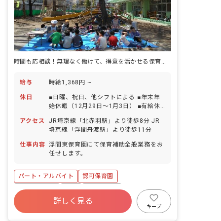
時間も応相談！無理なく働けて、得意を活かせる保育補助のお仕事です☆
給与
時給1,368円 ~
休日
■日曜、祝日、他シフトによる ■年末年
始休暇（12月29日～1月3日） ■有給休
暇（法定通り付与） ■特別休暇取得制度
アクセス
JR埼京線「北赤羽駅」より徒歩8分 JR
あり
埼京線「浮間舟渡駅」より徒歩11分
仕事内容
浮間東保育園にて保育補助全般業務をお
任せします。
パート・アルバイト
認可保育園
社会保険完備
有給
残業少なめ
詳しく見る
社会福祉法人
未経験歓迎
新卒も歓迎
キープ
無資格可
週2.3日~OK