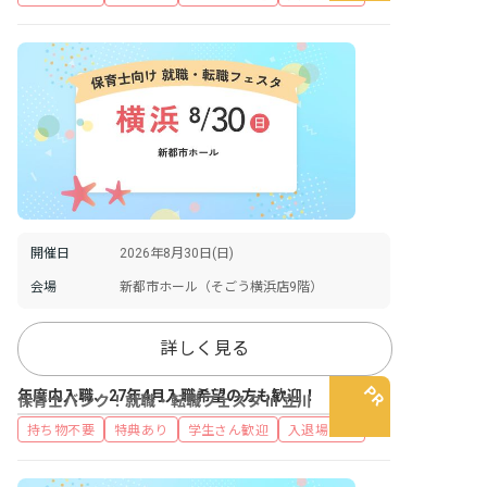
開催日
2026年8月30日(日)
会場
新都市ホール（そごう横浜店9階）
詳しく見る
年度内入職、27年4月入職希望の方も歓迎！
保育士バンク！就職・転職フェスタ in 立川
持ち物不要
特典あり
学生さん歓迎
入退場自由