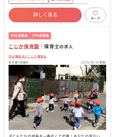
ボーナス・賞与あり
年間休日120日以上
詳しく見る
社会保険完備
土日祝休み
有給
キープ
残業少なめ
昇給昇進あり
産休育休制度
26年度募集
27年度募集
こじか保育園
｜
保育士
の求人
社会福祉法人こじか福祉会
東京都/板橋区
2026/05/29更新
子どもたちの成長を一番近くで応援！あなたの温かい心、ここで輝かせませんか？