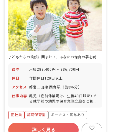
子どもたちの笑顔に囲まれて、あなたの保育の夢を咲かせませんか？
給与
月給288,400円 ~ 336,700円
休日
年間休日120日以上
アクセス
都営三田線 西台駅（徒歩6分）
仕事内容
乳児（産前休業明け、生後43日以降）か
ら就学前の幼児の保育業務全般をご担当
いただきます。 大きな園庭があり、落ち
着いた雰囲気の保育園です。 ・0~5歳児
正社員
認可保育園
ボーナス・賞与あり
のクラス担任業務 経験の有無は問いませ
ん。 ■園児年齢層：0～5歳児
年間休日120日以上
詳しく見る
寮・住宅・家賃補助あり
社会保険完備