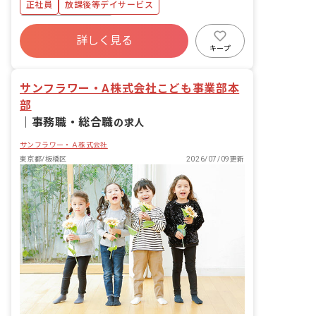
率100％・復帰率もほぼ100％です！）
正社員
放課後等デイサービス
結婚休暇 忌引休暇 看護休暇 介護休暇
ボーナス・賞与あり
（取得実績あり）
詳しく見る
寮・住宅・家賃補助あり
社会保険完備
キープ
有給
福利厚生充実
退職金制度
残業少なめ
昇給昇進あり
サンフラワー・A株式会社こども事業部本
部
｜
事務職・総合職
の求人
サンフラワー・Ａ株式会社
東京都/板橋区
2026/07/09更新