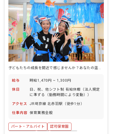
子どもたちの成長を間近で感じませんか？あなたの温かい心が輝く場所です
給与
時給1,470円 ~ 1,300円
休日
日、祝、他シフト制 有給休暇（法人規定
に準ずる（勤務時間により変動））
アクセス
JR埼京線 北赤羽駅（徒歩1分）
仕事内容
保育業務全般
パート・アルバイト
認可保育園