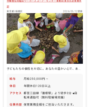
労働者協同組合ワーカーズコープ・センター事業団 東京北部事業本
部
東京都/板橋区
2026/05/12更新
子どもたちの個性を大切に。あなたの温かい心で、未来を一緒に育みませんか？
給与
月給250,000円 ~
休日
年間休日120日以上
アクセス
都営三田線「蓮根駅」より徒歩3分 ■自
転車通勤可（無料駐輪場完備）
仕事内容
保育業務全般をご担当いただきます。