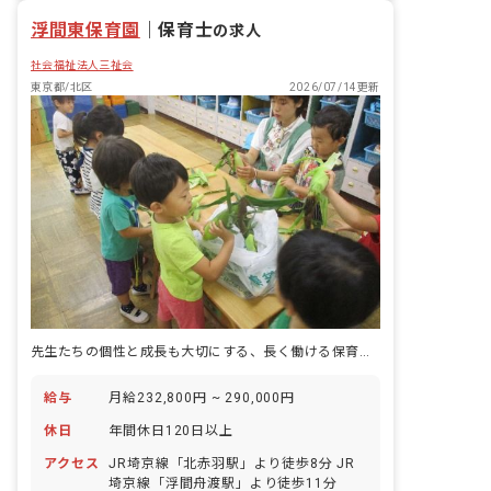
浮間東保育園
｜
保育士
の求人
社会福祉法人三祉会
東京都/北区
2026/07/14更新
先生たちの個性と成長も大切にする、長く働ける保育園☆完全週休2日制
給与
月給232,800円 ~ 290,000円
休日
年間休日120日以上
アクセス
JR埼京線「北赤羽駅」より徒歩8分 JR
埼京線「浮間舟渡駅」より徒歩11分