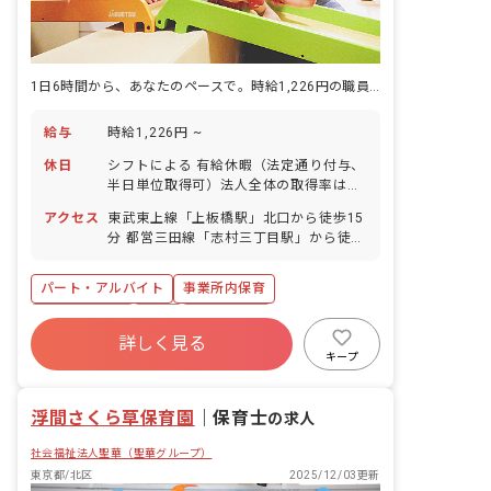
1日6時間から、あなたのペースで。時給1,226円の職員がいる園。
給与
時給1,226円 ~
休日
シフトによる 有給休暇（法定通り付与、
半日単位取得可）法人全体の取得率は
70%、平均取得日数9.5日※昨年度実績
アクセス
東武東上線「上板橋駅」北口から徒歩15
産休育休制度（取得実績あり） 結婚休暇
分 都営三田線「志村三丁目駅」から徒歩
忌引休暇 看護休暇 介護休暇（取得実績
18分
あり）
パート・アルバイト
事業所内保育
社会保険完備
有給
残業少なめ
詳しく見る
昇給昇進あり
産休育休制度
社会福祉法人
キープ
未経験歓迎
アットホーム
浮間さくら草保育園
｜
保育士
の求人
社会福祉法人聖華（聖華グループ）
東京都/北区
2025/12/03更新