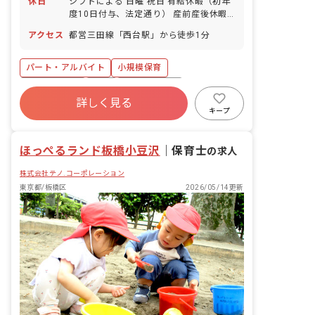
休日
シフトによる 日曜 祝日 有給休暇（初年
度10日付与、法定通り） 産前産後休暇
育児休暇
アクセス
都営三田線「西台駅」から徒歩1分
パート・アルバイト
小規模保育
社会保険完備
有給
産休育休制度
詳しく見る
社会福祉法人
乳児保育のみ
正社員登用
キープ
時短勤務可
未経験歓迎
ほっぺるランド板橋小豆沢
｜
保育士
の求人
株式会社テノ.コーポレーション
東京都/板橋区
2026/05/14更新