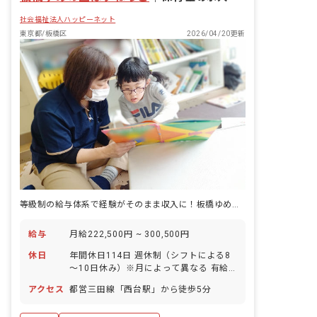
すく、子育て世代も働きやすい環境で
せん） 研修までの間は現場研修を受けて
す。 ※有給休暇の取得率も高く、希望し
社会福祉法人ハッピーネット
いただき、まずは個⼈宅での保育業務に
た日は100％取得できます。役職者もし
しっかりと慣れていただきますのでご安
東京都/板橋区
2026/04/20更新
っかり有給休暇を取得できます。 ＜有給
心ください。 ＜保育理念＞ 家族との時
休暇の取得率＞ 2020年度79.4％ 2021
間がより楽しく『子育っていいな』と実
年度84.6％ 2022年度84.6％
感できるようなベストなサービスをご家
庭に提案・提供し続けます。 ＜私たちの
想い＞ 待機児童対策「つなぐん」 私
たちは、居宅訪問型保育事業名を「つな
ぐん」としました。待機児童対策として
居宅訪問型保育事業を利用される方のほ
とんどは、次に保育園（施設）での生活
が待っています。これまで家庭で過ごし
てきたお子様の生活に寄り添いながら、
主に生活習慣の面から、今後の保育園で
の集団生活にスムーズに移行できるよう
等級制の給与体系で経験がそのまま収入に！板橋ゆめの園はすねっこ
サポートします。また、地域の児童館や
公園も積極的に活用します。ご家庭で保
給与
月給222,500円 ~ 300,500円
育を行ないますが、地域資源を活用し地
域や他児との関わりを持てるように配慮
休日
年間休日114日 週休制（シフトによる8
します。 ＜家庭から保育園へつなぐ、家
～10日休み）※月によって異なる 有給
庭と地域がつながる＞ そんな想いが事
休暇（法定通り付与、半日単位取得可）
業名に込められています。
アクセス
都営三田線「西台駅」から徒歩5分
法人全体の取得率は70%、平均取得日数
9.5日※昨年度実績 産休育休制度（取得