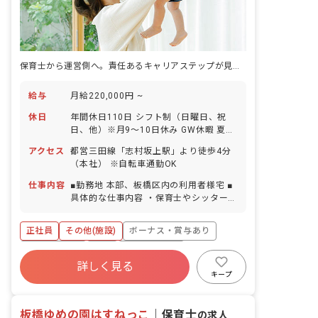
保育士から運営側へ。責任あるキャリアステップが見えます。
給与
月給220,000円 ~
休日
年間休日110日 シフト制（日曜日、祝
日、他）※月9～10日休み GW休暇 夏季
休暇（年次有給休暇使用） 年末年始休暇
アクセス
都営三⽥線「志村坂上駅」より徒歩4分
（12/29～1/3） 有給休暇（入社と同時
（本社） ※自転車通勤OK
に10日付与／取得率96.3％／時間単位で
も取得可能 ※上限2日） 慶弔休暇 産前
仕事内容
■勤務地 本部、板橋区内の利用者様宅 ■
産後休暇・育児休暇 （取得率・復帰率と
具体的な仕事内容 ・保育士やシッターの
もに100％！）※産前休暇：法定6週間
シフトやマッチング ・お客様へのヒアリ
＋2週間の特別休暇 介護・看護休暇 ※日
ングや対応、保育担当者・ベビーシッタ
正社員
その他(施設)
ボーナス・賞与あり
曜・祝日に行事や研修が入る場合があり
ーのシフト管理業務 ・居宅訪問型保育業
ますが、月間変形労働制に基づき所得休
務 ※一人のご利用者様の保育を3～4名
社会保険完備
有給
福利厚生充実
日数を取得するため、休日数に変動はあ
のチームで担当することになります。 ※
詳しく見る
退職金制度
昇給昇進あり
産休育休制度
りません。 ※産休・育休の取得率が高
正式な居宅訪問型保育の保育者としての
キープ
く、休業明けに復職する職員がほとん
勤務にあたり、東京都または区が主催す
乳児保育のみ
ど！子育て中の職員が多いので、お子さ
る基礎研修を受講していただきます。
んの急病や家庭の事情などの相談もしや
板橋ゆめの園はすねっこ
（すでに受講されている⽅は必要ありま
｜
保育士
の求人