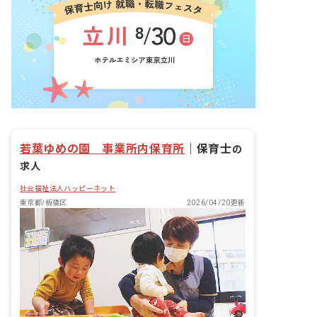
若葉ゆめの園 事業所内保育所
｜
保育士
の
求人
社会福祉法人ハッピーネット
東京都/板橋区
2026/04/20更新