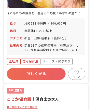
子どもたちの成長を一番近くで応援！あなたの温かい心が輝く場所がここに
給与
月給288,000円 ~ 306,000円
休日
年間休日120日以上
アクセス
都営三田線 蓮根駅（徒歩2分）
仕事内容
定員63名の認可保育園（園庭あり）に
て、保育業務全般をお任せいたします。
未経験の方、ブランクのある方、ピアノ
が苦手な方も歓迎いたします。 当園は、
正社員
認可保育園
ボーナス・賞与あり
木のぬくもり溢れる園舎と「自然共育」
が魅力です。 “あたたかい空間「いえ」
年間休日120日以上
が人を育てる”を合言葉に、子どもたち
詳しく見る
寮・住宅・家賃補助あり
社会保険完備
一人ひとりに寄り添う保育を実践してい
キープ
ます。 ・主体性を育む「コーナー保育」
有給
福利厚生充実
退職金制度
などを取り入れています。 ・ご自身の
残業少なめ
「好き」を活かせる環境です。 ■園児年
26年度募集
齢層：0～5歳児 ■園庭有無：あり
こじか保育園
｜
保育士
の求人
社会福祉法人こじか福祉会