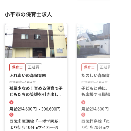
小平市の保育士求人
保育士
正社員
保育士
正社員
ふれあいの森保育園
たのしい森保育園
社会福祉法人森友会
社会福祉法人森友会
残業少なめ！誉める保育で子
子どもと共に、あなたの成
どもたちの笑顔を引き出して
も応援する職場。産育休取
います。
率・復帰率100％
月給294,600円 ~ 306,600円
月給294,600円 ~ 306,600
西武多摩湖線「一橋学園駅」
西武拝島線「東大和市駅」
より徒歩10分 ■マイカー通
り徒歩20分 ■マイカー通勤