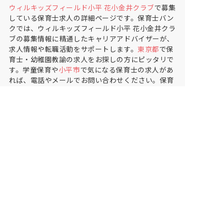
ウィルキッズフィールド小平 花小金井クラブ
で募集
している保育士求人の詳細ページです。保育士バン
クでは、ウィルキッズフィールド小平 花小金井クラ
ブの募集情報に精通したキャリアアドバイザーが、
求人情報や転職活動をサポートします。
東京都
で保
育士・幼稚園教諭の求人をお探しの方にピッタリで
す。学童保育や
小平市
で気になる保育士の求人があ
れば、電話やメールでお問い合わせください。保育
士の求人・転職なら【保育士バンク!】
保育士バンク！は
あなたに合う職場を一緒にお探ししま
す
保育をよく知るアドバイザーがフルサポート
非公開求人やここだけの保育園情報が充実
累計40万人以上が利用した信頼実績