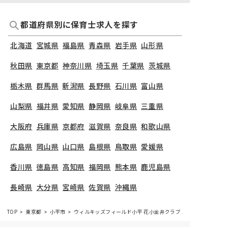
都道府県別に保育士求人を探す
北海道
宮城県
福島県
青森県
岩手県
山形県
秋田県
東京都
神奈川県
埼玉県
千葉県
茨城県
栃木県
群馬県
新潟県
長野県
石川県
富山県
山梨県
福井県
愛知県
静岡県
岐阜県
三重県
大阪府
兵庫県
京都府
滋賀県
奈良県
和歌山県
広島県
岡山県
山口県
島根県
鳥取県
愛媛県
香川県
徳島県
高知県
福岡県
熊本県
鹿児島県
長崎県
大分県
宮崎県
佐賀県
沖縄県
TOP
東京都
小平市
ウィルキッズフィールド小平 花小金井クラブ
保育士の求人（