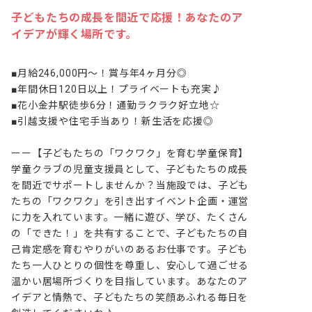
子どもたちの成長を間近で応援！あなたのア
イデアが輝く場所です。
■月給246,000円～！賞与年4ヶ月分◎

■年間休日120日以上！プライベートも充実♪

■花小金井駅徒歩6分！通勤ラクラク好立地☆

■引越支援や住宅手当あり！新生活を応援◎

ーー【子どもたちの「ワクワク」を育む学童保育】

学童クラブの児童支援員として、子どもたちの成長
を間近でサポートしませんか？当施設では、子ども
たちの「ワクワク」を引き出すイベント企画・運営
に力を入れています。一緒に遊び、学び、たくさん
の「できた！」を共有することで、子どもたちの自
己肯定感を育むやりがいのあるお仕事です。子ども
たち一人ひとりの個性を尊重し、安心して過ごせる
温かい居場所づくりを目指しています。あなたのア
イデアと情熱で、子どもたちの笑顔あふれる毎日を