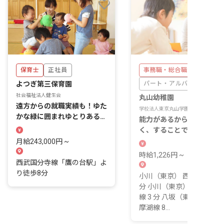
保育士
正社員
事務職・総合職
よつぎ第三保育園
パート・アルバイト
社会福祉法人健生会
丸山幼稚園
遠方からの就職実績も！ゆた
学校法人東京丸山学園
かな緑に囲まれゆとりある心
能力があるからするのでは
穏やかな新生活を。
く、することで能力が生ま
る。その考えを日々の中に
月給243,000円 ~
く園です。
時給1,226円 ~
西武国分寺線「鷹の台駅」よ
り徒歩8分
小川（東京） 西武拝島線 3
分 小川（東京） 西武国分
線 3 分 八坂（東京） 西武
摩湖線 8...