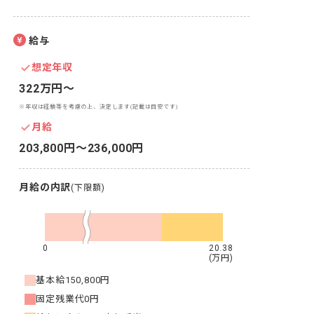
給与
想定年収
322万円〜
※年収は経験等を考慮の上、決定します(記載は目安です)
月給
203,800円〜236,000円
月給の内訳
(下限額)
0
20.38
(万円)
基本給
150,800円
固定残業代
0円