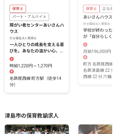
保育士
保育士
正社員
パート・アルバイト
あいさんハウス・つしま
社会福祉法人愛燦会
障がい者センターあいさんハ
学校が終わったあと、その
ウス
が「自分らしくいられる」
社会福祉法人愛燦会
間をつくる仕事です。
一人ひとりの成長を支える喜
びを。あなたの温かい心、こ
月給196,000円 ~
こで輝かせませんか？
町方 名鉄尾西線 14 分 津島
時給1,220円 ~ 1,270円
名鉄津島線 22 分 津島 名
西線 22 分 六輪 名鉄尾西線..
名鉄尾西線 町方駅（徒歩14
分）
津島市の保育教諭求人