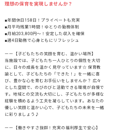
理想の保育を実現しませんか？
■年間休日158日！プライベートも充実

■月平均残業1時間！ゆとりの勤務体制

■月給203,800円～！安定した収入を確保

■週4日勤務で心身ともにリフレッシュ

ーー【子どもたちの笑顔を育む、温かい場所】

当施設では、子どもたち一人ひとりの個性を大切
に、日々の成長を温かく見守っています☆ 保育教
諭として、子どもたちの「できた！」を一緒に喜
び、豊かな心を育むお手伝いをしませんか？ 広々
とした空間で、のびのびと活動できる環境が自慢で
す。地域との交流も大切にし、子どもたちが多様な
経験を積めるよう工夫を凝らしています。あなたの
優しい笑顔と温かい心で、子どもたちの未来を一緒
に彩りましょう♪

ーー【働きやすさ抜群！充実の福利厚生で安心】
