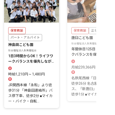
保育教諭
保育教諭
正社員
パート・アルバイト
唐臼こども園
社会福祉法人永美福祉会
神島田こども園
年間休日125日！ライフワ
社会福祉法人永美福祉会
クバランスを保ちながら働
1日3時間からOK！ライフワ
やすい！
ークバランスを優先しながら
働ける環境です
月給239,366円 ~ 253,972
時給1,210円 ~ 1,480円
名鉄尾西線「日比野駅」よ
徒歩26分 名古屋駅よりバ
JR関西本線「永和」より徒
ス、「新唐臼」バス停下車
歩31分 「神島田連絡所」バ
徒歩1分 ■マイカー...
ス停下車、徒歩2分 ■マイカ
ー・バイク・自転...