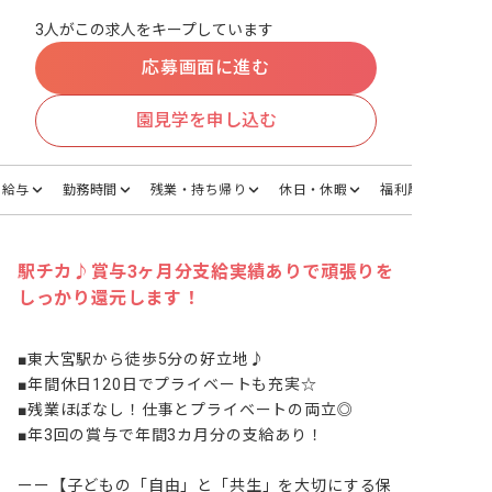
3人がこの求人をキープしています
応募画面に進む
園見学を申し込む
給与
勤務時間
残業・持ち帰り
休日・休暇
福利厚生
駅チカ♪賞与3ヶ月分支給実績ありで頑張りを
しっかり還元します！
■東大宮駅から徒歩5分の好立地♪

■年間休日120日でプライベートも充実☆

■残業ほぼなし！仕事とプライベートの両立◎

■年3回の賞与で年間3カ月分の支給あり！

ーー【子どもの「自由」と「共生」を大切にする保