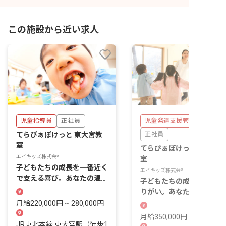
この施設から近い求人
児童指導員
正社員
児童発達支援管理責任者
てらぴぁぽけっと 東大宮教
正社員
室
てらぴぁぽけっと 東大宮
エイキッズ株式会社
室
子どもたちの成長を一番近く
エイキッズ株式会社
で支える喜び。あなたの温か
子どもたちの成長を支える
い心、ここで輝かせません
りがい。あなたの経験を活
か？
し、新しい未来を共に創り
月給220,000円 ~ 280,000円
せんか？
月給350,000円 ~ 420,000
JR東北本線 東大宮駅（徒歩1