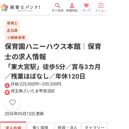
求人検索
転職相談
キープ
メニュー
保育士
正社員
小規模保育
保育園ハニーハウス本館｜保育
士
の求人情報
「東大宮駅」徒歩5分／賞与3カ月
／残業ほぼなし／年休120日
月給 225,500円〜335,500円
埼玉県さいたま市見沼区
2026年05月12日 更新
働く環境
施設・法人
ギャラリー
求人内容