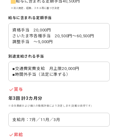
給与に含まれる定額手当
40,500円
※法人規定、経験、スキル等に基づき決定
給与に含まれる定額手当
資格手当　20,000円

さいたま市各種手当　20,500円～60,500円

調整手当　～5,000円
別途支給される手当
■交通費実費支給　月上限20,000円

■時間外手当（法定に準ずる）
賞与
年3回 計3カ月分
※会社業績および個人の勤務評価により決定します(記載は目安です)
支給月：7月／11月／3月
昇給