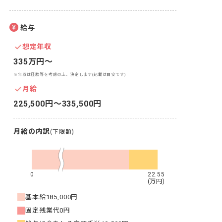
給与
想定年収
335万円〜
※年収は経験等を考慮の上、決定します(記載は目安です)
月給
225,500円〜335,500円
月給の内訳
(下限額)
0
22.55
(万円)
基本給
185,000円
固定残業代
0円