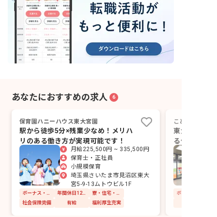
あなたにおすすめの求人
6
保育園ハニーハウス東大宮園
こどものしろ保
駅から徒歩5分×残業少なめ！メリハ
東大宮駅から
リのある働き方が実現可能です！
る保育園をい
月給225,500円 ~ 335,500円
う。
保育士・正社員
小規模保育
埼玉県さいたま市見沼区東大
宮5-9-13ムトウビル1F
ボーナス・賞与あり
年間休日120日以上
寮・住宅・家賃補助あり
社会保険完備
有給
福利厚生充実