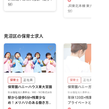
分）
JR東北本線 東大宮駅（徒歩
分）
見沼区の保育士求人
保育士
正社員
保育士
正社員
保育園ハニーハウス東大宮園
保育園ハニーガーデン
社会福祉法人奏幸会／AKI・NO株式会社
社会福祉法人奏幸会／AKI・NO株式
駅から徒歩5分×残業少な
年休120日×残業ほぼなし
め！メリハリのある働き方が
プライベートと両立しなが
実現可能です！
働きやすい！