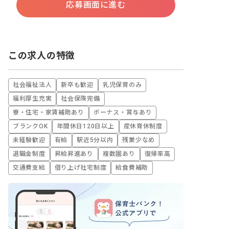
応募画面に進む
この求人の特徴
社会福祉法人
新卒も歓迎
乳児保育のみ
福利厚生充実
社会保険完備
寮・住宅・家賃補助あり
ボーナス・賞与あり
ブランクOK
年間休日120日以上
産休育休制度
未経験歓迎
有給
駅近5分以内
残業少なめ
退職金制度
昇給昇進あり
複数園あり
復帰率高
交通費支給
借り上げ社宅制度
給食費補助