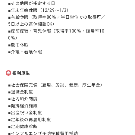
■その他園が指定する日

■年末年始休暇（12/29～1/3）

■有給休暇（取得率80％／半日単位での取得可／
5日以上の連休相談OK）

■産前産後・育児休暇（取得率100％・復帰率10
0％）

■慶弔休暇

■介護・看護休暇
福利厚生
■社会保険完備（雇用、労災、健康、厚生年金）

■退職金制度

■社内紹介制度

■提携宿泊施設

■出産祝い金制度

■定年後の再雇用制度

■定期健康診断

■インフルエンザ予防接種費用補助
