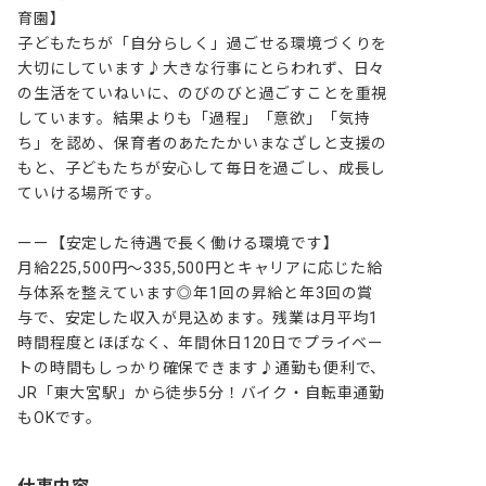
育園】

子どもたちが「自分らしく」過ごせる環境づくりを
大切にしています♪大きな行事にとらわれず、日々
の生活をていねいに、のびのびと過ごすことを重視
しています。結果よりも「過程」「意欲」「気持
ち」を認め、保育者のあたたかいまなざしと支援の
もと、子どもたちが安心して毎日を過ごし、成長し
ていける場所です。

ーー【安定した待遇で長く働ける環境です】

月給225,500円～335,500円とキャリアに応じた給
与体系を整えています◎年1回の昇給と年3回の賞
与で、安定した収入が見込めます。残業は月平均1
時間程度とほぼなく、年間休日120日でプライベー
トの時間もしっかり確保できます♪通勤も便利で、
JR「東大宮駅」から徒歩5分！バイク・自転車通勤
もOKです。