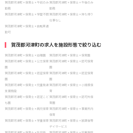
賀茂郡河津町 × 保育士 × 午前のみ
賀茂郡河津町 × 保育士 × 午後のみ
勤務
勤務
賀茂郡河津町 × 保育士 × 学歴不問
賀茂郡河津町 × 保育士 × 持ち帰り
仕事なし
賀茂郡河津町 × 保育士 × 自転車通
勤可
賀茂郡河津町の求人を施設形態で絞り込む
賀茂郡河津町 × 保育士 × 幼稚園
賀茂郡河津町 × 保育士 × 保育園
賀茂郡河津町 × 保育士 × 公立保育
賀茂郡河津町 × 保育士 × 認可保育
園
園
賀茂郡河津町 × 保育士 × 認証保育
賀茂郡河津町 × 保育士 × 認定保育
園
園
賀茂郡河津町 × 保育士 × 児童発達
賀茂郡河津町 × 保育士 × 小規模保
支援施設
育
賀茂郡河津町 × 保育士 × 認定こど
賀茂郡河津町 × 保育士 × 認可外保
も園
育園
賀茂郡河津町 × 保育士 × 病児保育
賀茂郡河津町 × 保育士 × 事業所内
保育
賀茂郡河津町 × 保育士 × 学童保育
賀茂郡河津町 × 保育士 × 放課後等
デイサービス
賀茂郡河津町 × 保育士 × 託児所
賀茂郡河津町 × 保育士 × 児童施設