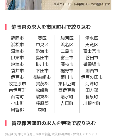
静岡県の求人を市区町村で絞り込む
静岡市
葵区
駿河区
清水区
浜松市
中央区
浜名区
天竜区
沼津市
熱海市
三島市
富士宮市
伊東市
島田市
富士市
磐田市
焼津市
掛川市
藤枝市
御殿場市
袋井市
下田市
裾野市
湖西市
伊豆市
御前崎市
菊川市
伊豆の国市
牧之原市
賀茂郡
東伊豆町
河津町
南伊豆町
松崎町
西伊豆町
田方郡
函南町
駿東郡
清水町
長泉町
小山町
榛原郡
吉田町
川根本町
周智郡
森町
賀茂郡河津町の求人を特徴で絞り込む
賀茂郡河津町 × 保育士 × 社会福祉
賀茂郡河津町 × 保育士 × モンテソ