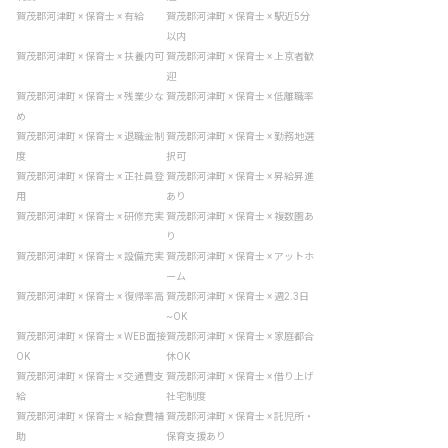
賀茂郡河津町 × 保育士 × 有給
賀茂郡河津町 × 保育士 × 駅近5分
以内
賀茂郡河津町 × 保育士 × 扶養内可
賀茂郡河津町 × 保育士 × 上京者歓
迎
賀茂郡河津町 × 保育士 × 残業少な
賀茂郡河津町 × 保育士 × 低離職率
め
賀茂郡河津町 × 保育士 × 退職金制
賀茂郡河津町 × 保育士 × 勤務地選
度
択可
賀茂郡河津町 × 保育士 × 正社員登
賀茂郡河津町 × 保育士 × 昇給昇進
用
あり
賀茂郡河津町 × 保育士 × 研修充実
賀茂郡河津町 × 保育士 × 複数園あ
り
賀茂郡河津町 × 保育士 × 設備充実
賀茂郡河津町 × 保育士 × アットホ
ーム
賀茂郡河津町 × 保育士 × 復帰率高
賀茂郡河津町 × 保育士 × 週2.3日
~OK
賀茂郡河津町 × 保育士 × WEB面接
賀茂郡河津町 × 保育士 × 家庭都合
OK
休OK
賀茂郡河津町 × 保育士 × 交通費支
賀茂郡河津町 × 保育士 × 借り上げ
給
社宅制度
賀茂郡河津町 × 保育士 × 給食費補
賀茂郡河津町 × 保育士 × 託児所・
助
保育支援あり