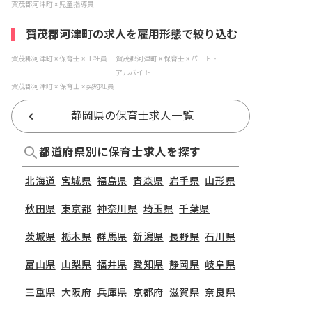
賀茂郡河津町 × 児童指導員
賀茂郡河津町の求人を雇用形態で絞り込む
賀茂郡河津町 × 保育士 × 正社員
賀茂郡河津町 × 保育士 × パート・
アルバイト
賀茂郡河津町 × 保育士 × 契約社員
静岡県の保育士求人一覧
都道府県別に保育士求人を探す
北海道
宮城県
福島県
青森県
岩手県
山形県
秋田県
東京都
神奈川県
埼玉県
千葉県
茨城県
栃木県
群馬県
新潟県
長野県
石川県
富山県
山梨県
福井県
愛知県
静岡県
岐阜県
三重県
大阪府
兵庫県
京都府
滋賀県
奈良県