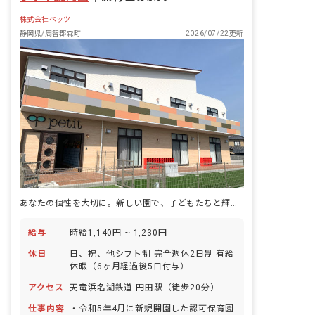
株式会社ペッツ
静岡県/周智郡森町
2026/07/22更新
あなたの個性を大切に。新しい園で、子どもたちと輝く毎日を始めませんか？
給与
時給1,140円 ~ 1,230円
休日
日、祝、他シフト制 完全週休2日制 有給
休暇（6ヶ月経過後5日付与）
アクセス
天竜浜名湖鉄道 円田駅（徒歩20分）
仕事内容
・令和5年4月に新規開園した認可保育園