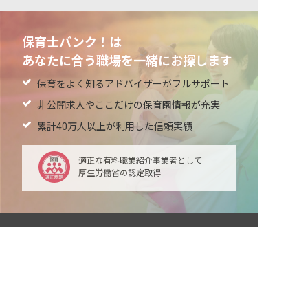
保育士バンク！は
あなたに合う職場を一緒にお探します
保育をよく知るアドバイザーがフルサポート
非公開求人やここだけの保育園情報が充実
累計40万人以上が利用した信頼実績
適正な有料職業紹介事業者として
厚生労働省の認定取得
非公開の求人多数！ 紹介登録はこちら
最新情報をゲット
LINE友だち追加
周智郡の求人を紹介してもらう
毎日工作アイデア配信！
ネクストビートの関連サービス