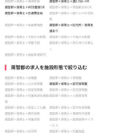
周智郡 × 保育士 × 復帰率高
周智郡 × 保育士 × 週2.3日~OK
周智郡 × 保育士 × WEB面接OK
周智郡 × 保育士 × 家庭都合休OK
周智郡 × 保育士 × 交通費支給
周智郡 × 保育士 × 借り上げ社宅制
度
周智郡 × 保育士 × 給食費補助
周智郡 × 保育士 × 託児所・保育支
援あり
周智郡 × 保育士 × 午前のみ勤務
周智郡 × 保育士 × 午後のみ勤務
周智郡 × 保育士 × 学歴不問
周智郡 × 保育士 × 持ち帰り仕事な
し
周智郡 × 保育士 × 自転車通勤可
周智郡の求人を施設形態で絞り込む
周智郡 × 保育士 × 幼稚園
周智郡 × 保育士 × 保育園
周智郡 × 保育士 × 公立保育園
周智郡 × 保育士 × 認可保育園
周智郡 × 保育士 × 認証保育園
周智郡 × 保育士 × 認定保育園
周智郡 × 保育士 × 児童発達支援施
周智郡 × 保育士 × 小規模保育
設
周智郡 × 保育士 × 認定こども園
周智郡 × 保育士 × 認可外保育園
周智郡 × 保育士 × 病児保育
周智郡 × 保育士 × 事業所内保育
周智郡 × 保育士 × 学童保育
周智郡 × 保育士 × 放課後等デイサ
ービス
周智郡 × 保育士 × 託児所
周智郡 × 保育士 × 児童施設