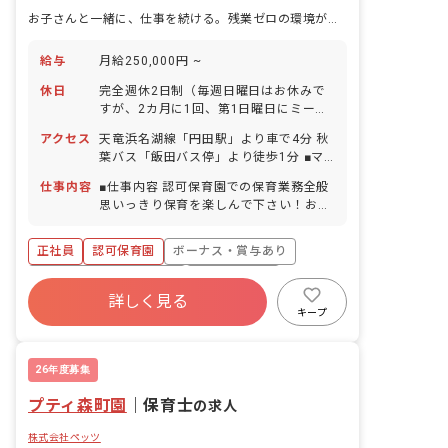
お子さんと一緒に、仕事を続ける。残業ゼロの環境があります。
給与
月給250,000円 ~
休日
完全週休2日制（毎週日曜日はお休みで
すが、2カ月に1回、第1日曜日にミーテ
ィングあり） 月曜が祝日の場合休園 年
アクセス
天竜浜名湖線「円田駅」より車で4分 秋
末年始休暇（12/31〜1/3の4日間） 有
葉バス「飯田バス停」より徒歩1分 ■マ
給休暇（法定通り／取得率100％／半日
イカー・バイク・自転車通勤可（無料駐
単位での取得可） 産前産後・育児休暇
仕事内容
■仕事内容 認可保育園での保育業務全般
車場あり）
（取得率100％・復帰率100％） ※年間
思いっきり保育を楽しんで下さい！お子
休日110日 ■お子さん都合のお休みも相
さん連れの保育士には、フォローの保育
談可能 学校行事や急病などお子さんの対
士を配置します。 ■大切にしている考え
正社員
認可保育園
ボーナス・賞与あり
応で突然お休みが必要になった場合も、
方 「保育託児を通じてご家族に幸せを提
分かり次第連絡をいただいければ休めま
供する」 お子さんが園生活の中で笑顔に
寮・住宅・家賃補助あり
社会保険完備
す！
なり、そのご家族にも笑顔が広がってい
詳しく見る
有給
福利厚生充実
残業少なめ
くことを願っています。 美容室も運営し
キープ
ているペッツだからこそできる、「いつ
昇給昇進あり
産休育休制度
までもキレイでいたい、かっこよくいた
い」というご家族の自分磨きやリフレッ
26年度募集
シュのサポートもしています。 ■保育園
プティ森町園
の1日 7:30 受け入れ 10:15 設定保育
｜
保育士
の求人
11:20 給食 12:30 絵本の読み聞か
株式会社ペッツ
せ、午睡 15:00 午後のおやつ 15:30