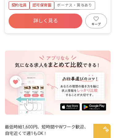
を行います。 ・ネイル、マツエク、髪色
契約社員
認可保育園
ボーナス・賞与あり
自由など、おしゃれを楽しみながら働け
る環境です。
社会保険完備
有給
福利厚生充実
詳しく見る
残業少なめ
昇給昇進あり
車通勤可
キープ
交通費支給
最低時給1,600円、短時間やWワーク歓迎、
自宅近くで週1もOK！