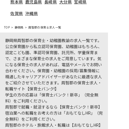
熊本県
鹿児島県
長崎県
大分県
宮崎県
佐賀県
沖縄県
TOP
静岡県
周智郡の保育士求人一覧
静岡県周智郡の保育士・幼稚園教諭の求人一覧です。
公立保育園から私立認可保育園、幼稚園はもちろん、
認定こども園、準認可保育園、託児所、学童保育ま
で、さまざまな保育士の求人をご用意しています。気
になる保育士の求人があれば、電話やメールでお問い
合わせください。保育園・幼稚園の採用/募集情報に
精通したキャリアアドバイザーがあなたに最適な求人
をご紹介させていただきます。周智郡の保育士求人・
転職サイト【保育士バンク!】
学生の方の応募は「保育士バンク！新卒」（完全無
料）をご利用ください。
周智郡で就職・就活するなら【保育士バンク！新卒】
宿泊業への転職をお考えの方は「おもてなしHR」（完
全無料）をご利用ください。
周智郡のホテル・旅館求人・転職は【おもてなしHR】