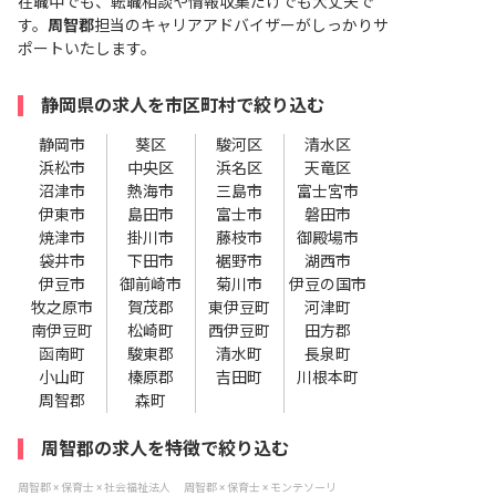
在職中でも、転職相談や情報収集だけでも大丈夫で
す。
周智郡
担当のキャリアアドバイザーがしっかりサ
ポートいたします。
静岡県の求人を市区町村で絞り込む
静岡市
葵区
駿河区
清水区
浜松市
中央区
浜名区
天竜区
沼津市
熱海市
三島市
富士宮市
伊東市
島田市
富士市
磐田市
焼津市
掛川市
藤枝市
御殿場市
袋井市
下田市
裾野市
湖西市
伊豆市
御前崎市
菊川市
伊豆の国市
牧之原市
賀茂郡
東伊豆町
河津町
南伊豆町
松崎町
西伊豆町
田方郡
函南町
駿東郡
清水町
長泉町
小山町
榛原郡
吉田町
川根本町
周智郡
森町
周智郡の求人を特徴で絞り込む
周智郡 × 保育士 × 社会福祉法人
周智郡 × 保育士 × モンテソーリ