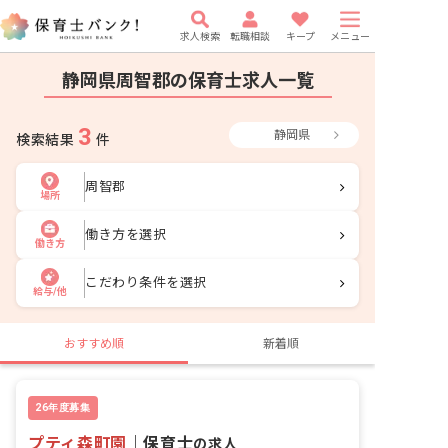
求人検索
転職相談
キープ
メニュー
静岡県周智郡の保育士求人一覧
3
静岡県
検索結果
件
周智郡
場所
働き方を選択
働き方
こだわり条件を選択
給与/他
おすすめ順
新着順
26年度募集
プティ森町園
｜
保育士
の求人