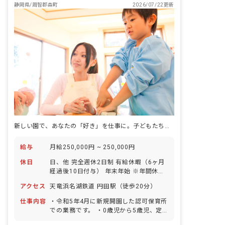
お帰りの会（手遊び、読み聞かせなど）
静岡県/周智郡森町
2026/07/22更新
16:00 順次降園
新しい園で、あなたの「好き」を仕事に。子どもたちと笑顔あふれる毎日を送りませんか。
給与
月給250,000円 ~ 250,000円
休日
日、他 完全週休2日制 有給休暇（6ヶ月
経過後10日付与） 年末年始 ※年間休日
110日
アクセス
天竜浜名湖鉄道 円田駅（徒歩20分）
仕事内容
・令和5年4月に新規開園した認可保育所
での業務です。 ・0歳児から5歳児、定
員70名の月極保育および一時預かり保育