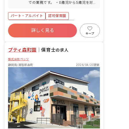
での業務です。 ・0歳児から5歳児を対
象とした月極保育、一時預かり保育を行
います。 ・株式会社ペッツが運営してお
パート・アルバイト
認可保育園
り、藤枝、島田、焼津で既に4園の保育
園を運営しています。 ・髪色自由、ネイ
社会保険完備
有給
福利厚生充実
ル可（ストーンを除く）、マツエク可な
詳しく見る
昇給昇進あり
車通勤可
週2.3日~OK
ど、おしゃれを楽しみながら勤務できる
キープ
環境です。 ・お子さん連れでの勤務も可
交通費支給
託児所・保育支援あり
能です。
プティ森町園
｜
保育士
の求人
株式会社ペッツ
静岡県/周智郡森町
2026/04/20更新