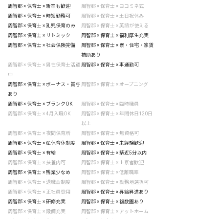
周智郡 × 保育士 × 新卒も歓迎
周智郡 × 保育士 × ヨコミネ式
周智郡 × 保育士 × 時短勤務可
周智郡 × 保育士 × 土日祝休み
周智郡 × 保育士 × 乳児保育のみ
周智郡 × 保育士 × 英語が使える
周智郡 × 保育士 × リトミック
周智郡 × 保育士 × 福利厚生充実
周智郡 × 保育士 × 社会保険完備
周智郡 × 保育士 × 寮・住宅・家賃
補助あり
周智郡 × 保育士 × 男性保育士活躍
周智郡 × 保育士 × 車通勤可
中
周智郡 × 保育士 × ボーナス・賞与
周智郡 × 保育士 × オープニング
あり
周智郡 × 保育士 × ブランクOK
周智郡 × 保育士 × 臨時職員
周智郡 × 保育士 × 4月入職OK
周智郡 × 保育士 × 年間休日120日
以上
周智郡 × 保育士 × 夜間保育所
周智郡 × 保育士 × 無資格可
周智郡 × 保育士 × 産休育休制度
周智郡 × 保育士 × 未経験歓迎
周智郡 × 保育士 × 有給
周智郡 × 保育士 × 駅近5分以内
周智郡 × 保育士 × 扶養内可
周智郡 × 保育士 × 上京者歓迎
周智郡 × 保育士 × 残業少なめ
周智郡 × 保育士 × 低離職率
周智郡 × 保育士 × 退職金制度
周智郡 × 保育士 × 勤務地選択可
周智郡 × 保育士 × 正社員登用
周智郡 × 保育士 × 昇給昇進あり
周智郡 × 保育士 × 研修充実
周智郡 × 保育士 × 複数園あり
周智郡 × 保育士 × 設備充実
周智郡 × 保育士 × アットホーム