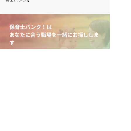
保育士バンク！は
あなたに合う職場を一緒にお探ししま
す
保育をよく知るアドバイザーがフルサポート
非公開求人やここだけの保育園情報が充実
累計40万人以上が利用した信頼実績
適正な有料職業紹介事業者として
厚生労働省の認定取得
最新情報をゲット
LINE友だち追加
毎日工作アイデア配信！