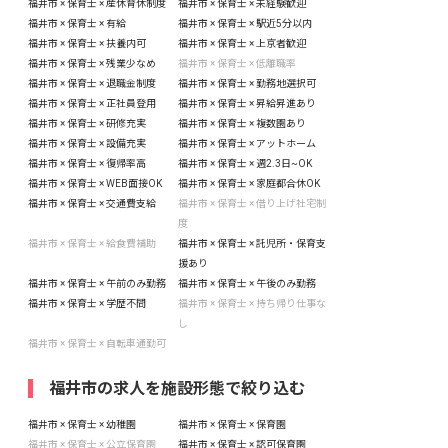
福井市 × 保育士 × 産休育休制度
福井市 × 保育士 × 未経験歓迎
福井市 × 保育士 × 有給
福井市 × 保育士 × 駅近5分以内
福井市 × 保育士 × 扶養内可
福井市 × 保育士 × 上京者歓迎
福井市 × 保育士 × 残業少なめ
福井市 × 保育士 × 低離職率
福井市 × 保育士 × 退職金制度
福井市 × 保育士 × 勤務地選択可
福井市 × 保育士 × 正社員登用
福井市 × 保育士 × 昇給昇進あり
福井市 × 保育士 × 研修充実
福井市 × 保育士 × 複数園あり
福井市 × 保育士 × 設備充実
福井市 × 保育士 × アットホーム
福井市 × 保育士 × 復帰率高
福井市 × 保育士 × 週2.3日~OK
福井市 × 保育士 × WEB面接OK
福井市 × 保育士 × 家庭都合休OK
福井市 × 保育士 × 交通費支給
福井市 × 保育士 × 借り上げ社宅制
度
福井市 × 保育士 × 給食費補助
福井市 × 保育士 × 託児所・保育支
援あり
福井市 × 保育士 × 午前のみ勤務
福井市 × 保育士 × 午後のみ勤務
福井市 × 保育士 × 学歴不問
福井市 × 保育士 × 持ち帰り仕事な
し
福井市 × 保育士 × 自転車通勤可
福井市の求人を施設形態で絞り込む
福井市 × 保育士 × 幼稚園
福井市 × 保育士 × 保育園
福井市 × 保育士 × 公立保育園
福井市 × 保育士 × 認可保育園