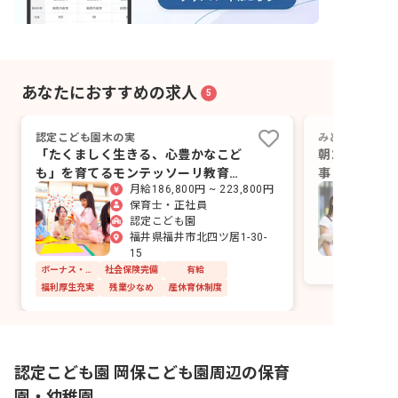
あなたにおすすめの求人
5
認定こども園木の実
みどりこども園
「たくましく生きる、心豊かなこど
朝2時間の登
も」を育てるモンテッソーリ教育の
事として、午
月給186,800円 ~ 223,800円
認定こども園です。
保育士・正社員
認定こども園
福井県福井市北四ツ居1-30-
15
ボーナス・賞与あり
社会保険完備
有給
福利厚生充実
残業少なめ
産休育休制度
認定こども園 岡保こども園周辺の保育
園・幼稚園