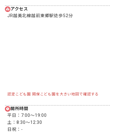
アクセス
JR越美北線越前東郷駅徒歩52分
認定こども園 岡保こども園を大きい地図で確認する
開所時間
平日：
7:00〜19:00
土：
8:30〜12:30
日祝：
-