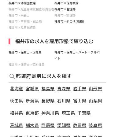
福井市 × 幼稚園教諭
福井市 × 保育教諭
福井市 × 児童発達支援管理責任者
福井市 × 看護師
福井市 × 栄養士
福井市 × 調理師
福井市 × 事務職・総合職
福井市 × その他(職種)
福井市 × 児童指導員
福井市の求人を雇用形態で絞り込む
福井市 × 保育士 × 正社員
福井市 × 保育士 × パート・アルバ
イト
福井市 × 保育士 × 契約社員
都道府県別に求人を探す
北海道
宮城県
福島県
青森県
岩手県
山形県
秋田県
新潟県
長野県
石川県
富山県
山梨県
福井県
東京都
神奈川県
埼玉県
千葉県
茨城県
栃木県
群馬県
愛知県
静岡県
岐阜県