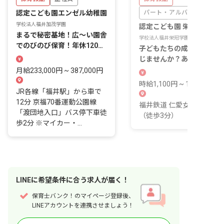
認定こども園エンゼル幼稚園
パート・アルバイト
学校法人福井加茂学園
認定こども園 栄冠幼稚園
まるで秘密基地！広～い園舎
学校法人福井栄冠学園
でのびのび保育！年休120
子どもたちの成長を間近で
日・賞与＋臨時賞与
じませんか？あなたの温か
手が未来を育みます。
月給233,000円 ~ 387,000円
時給1,100円 ~ 1,100円
JR各線「福井駅」から車で
12分 京福70番運動公園線
福井鉄道 仁愛女子高校駅
「渡団地入口」バス停下車徒
（徒歩3分）
歩2分 ※マイカー・...
LINE
に
希望条件
に合う求人が届く！
保育士バンク！のマイページ登録後、
LINEアカウントを連携させましょう！