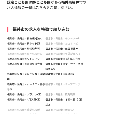
認定こども園 岡保こども園
がある
福井県福井市
の
求人情報の一覧はこちら
をご覧ください。
福井市の求人を特徴で絞り込む
福井市 × 保育士 × 社会福祉法人
福井市 × 保育士 × モンテソーリ
福井市 × 保育士 × 新卒も歓迎
福井市 × 保育士 × ヨコミネ式
福井市 × 保育士 × 時短勤務可
福井市 × 保育士 × 土日祝休み
福井市 × 保育士 × 乳児保育のみ
福井市 × 保育士 × 英語が使える
福井市 × 保育士 × リトミック
福井市 × 保育士 × 福利厚生充実
福井市 × 保育士 × 社会保険完備
福井市 × 保育士 × 寮・住宅・家賃
補助あり
福井市 × 保育士 × 男性保育士活躍
福井市 × 保育士 × 車通勤可
中
福井市 × 保育士 × ボーナス・賞与
福井市 × 保育士 × オープニング
あり
福井市 × 保育士 × ブランクOK
福井市 × 保育士 × 臨時職員
福井市 × 保育士 × 4月入職OK
福井市 × 保育士 × 年間休日120日
以上
福井市 × 保育士 × 夜間保育所
福井市 × 保育士 × 無資格可