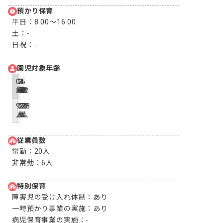
預かり保育
平日：
8:00〜16:00
土：
-
日祝：
-
園児対象年齢
0
1
2
3
4
5
歳
歳
歳
歳
歳
歳
9
12
18
26
27
28
人
人
人
人
人
人
従業員数
常勤：
20人
非常勤：
6人
特別保育
障害児の受け入れ体制：
あり
一時預かり事業の実施：
あり
病児保育事業の実施：
-