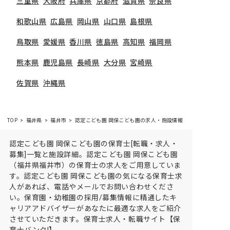
三重県
大阪府
兵庫県
京都府
滋賀県
奈良県
和歌山県
広島県
岡山県
山口県
島根県
鳥取県
愛媛県
香川県
徳島県
高知県
福岡県
熊本県
鹿児島県
長崎県
大分県
宮崎県
佐賀県
沖縄県
TOP
福井県
福井市
認定こども園 岡保こども園の求人・施設情報
認定こども園 岡保こども園の保育士[転職・求人・
募集]一覧と施設詳細。認定こども園 岡保こども園
（福井県福井市）の保育士の求人をご用意していま
す。認定こども園 岡保こども園の気になる保育士求
人があれば、電話やメールでお問い合わせくださ
い。保育園・幼稚園の採用/募集情報に精通したキ
ャリアアドバイザーがあなたに最適な求人をご紹介
させていただきます。保育士求人・転職サイト【保
育士バンク!】