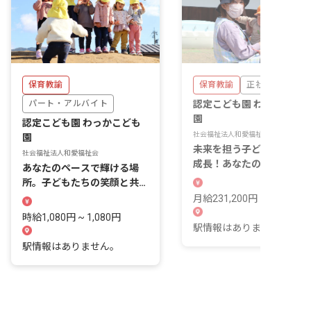
保育教諭
保育教諭
正社員
パート・アルバイト
認定こども園 わっかこど
園
認定こども園 わっかこども
社会福祉法人和愛福祉会
園
未来を担う子どもたちと共
社会福祉法人和愛福祉会
成長！あなたの理想の保育
あなたのペースで輝ける場
ここで見つけませんか？
所。子どもたちの笑顔と共
に、新しい一歩を踏み出そ
月給231,200円 ~ 231,200
う！
時給1,080円 ~ 1,080円
駅情報はありません。
駅情報はありません。