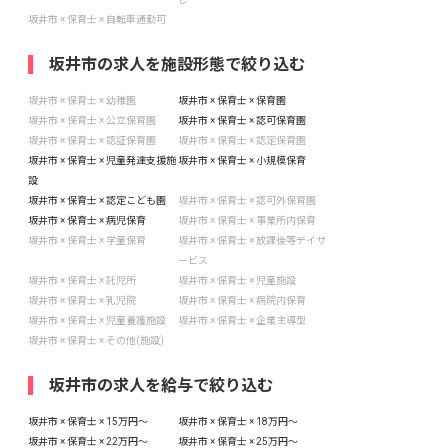
坂井市 × 保育士 × 自転車通勤可
坂井市の求人を施設形態で絞り込む
坂井市 × 保育士 × 幼稚園
坂井市 × 保育士 × 保育園
坂井市 × 保育士 × 公立保育園
坂井市 × 保育士 × 認可保育園
坂井市 × 保育士 × 認証保育園
坂井市 × 保育士 × 認定保育園
坂井市 × 保育士 × 児童発達支援施
坂井市 × 保育士 × 小規模保育
設
坂井市 × 保育士 × 認定こども園
坂井市 × 保育士 × 認可外保育園
坂井市 × 保育士 × 病児保育
坂井市 × 保育士 × 事業所内保育
坂井市 × 保育士 × 学童保育
坂井市 × 保育士 × 放課後等デイサ
ービス
坂井市 × 保育士 × 託児所
坂井市 × 保育士 × 児童施設
坂井市 × 保育士 × 乳児院
坂井市 × 保育士 × 病院内保育
坂井市 × 保育士 × 児童養護施設
坂井市 × 保育士 × 企業主導型
坂井市 × 保育士 × その他(施設)
坂井市の求人を給与で絞り込む
坂井市 × 保育士 × 15万円〜
坂井市 × 保育士 × 18万円〜
坂井市 × 保育士 × 22万円〜
坂井市 × 保育士 × 25万円〜