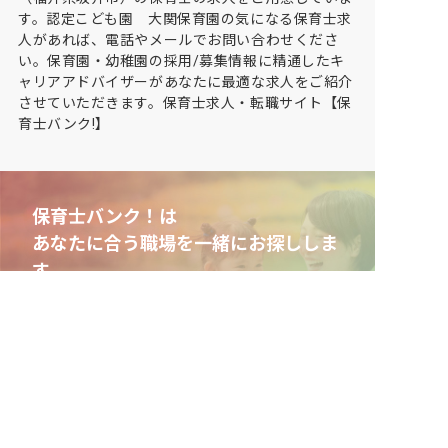
す。認定こども園 大関保育園の気になる保育士求
人があれば、電話やメールでお問い合わせくださ
い。保育園・幼稚園の採用/募集情報に精通したキ
ャリアアドバイザーがあなたに最適な求人をご紹介
させていただきます。保育士求人・転職サイト【保
育士バンク!】
保育士バンク！は
あなたに合う職場を一緒にお探ししま
す
保育をよく知るアドバイザーがフルサポート
非公開求人やここだけの保育園情報が充実
累計40万人以上が利用した信頼実績
適正な有料職業紹介事業者として
厚生労働省の認定取得