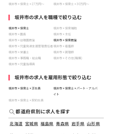
坂井市 × 保育士 × 27万円〜
坂井市 × 保育士 × 30万円〜
坂井市の求人を職種で絞り込む
坂井市 × 保育士
坂井市 × 保育補助
坂井市 × 園長
坂井市 × 主任
坂井市 × 幼稚園教諭
坂井市 × 保育教諭
坂井市 × 児童発達支援管理責任者
坂井市 × 看護師
坂井市 × 栄養士
坂井市 × 調理師
坂井市 × 事務職・総合職
坂井市 × その他(職種)
坂井市 × 児童指導員
坂井市の求人を雇用形態で絞り込む
坂井市 × 保育士 × 正社員
坂井市 × 保育士 × パート・アルバ
イト
坂井市 × 保育士 × 契約社員
都道府県別に求人を探す
北海道
宮城県
福島県
青森県
岩手県
山形県