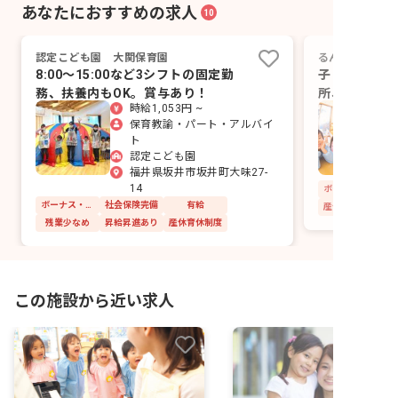
あなたにおすすめの求人
10
認定こども園 大関保育園
るんびに保育園
8:00～15:00など3シフトの固定勤
子どもたちの
務、扶養内もOK。賞与あり！
所、るんびに
時給1,053円 ~
か？
保育教諭・パート・アルバイ
ト
認定こども園
福井県坂井市坂井町大味27-
14
ボーナス・賞与あり
社会保険完備
有給
産休育休制度
残業少なめ
昇給昇進あり
産休育休制度
この施設から近い求人