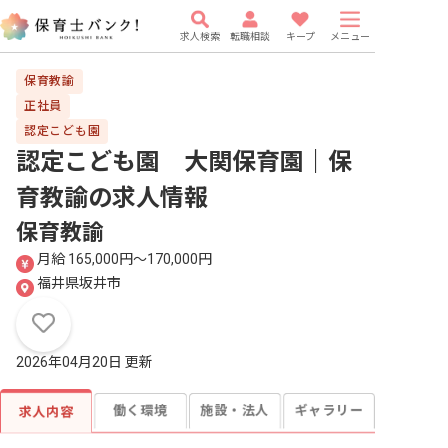
求人検索
転職相談
キープ
メニュー
保育教諭
正社員
認定こども園
認定こども園 大関保育園｜保
育教諭
の求人情報
保育教諭
月給 165,000円〜170,000円
福井県坂井市
2026年04月20日 更新
働く環境
施設・法人
ギャラリー
求人内容