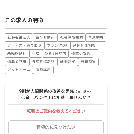
この求人の特徴
社会福祉法人
新卒も歓迎
社会保険完備
車通勤可
ボーナス・賞与あり
ブランクOK
産休育休制度
未経験歓迎
有給
駅近5分以内
残業少なめ
退職金制度
昇給昇進あり
研修充実
設備充実
アットホーム
復帰率高
9割が人間関係の改善を実感
（社内調べ）
保育士バンク！に相談しませんか？
転職のご意向を教えてください
積極的に見つけたい