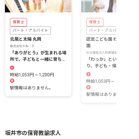
保育士
保育士
パート・アルバイト
パート・アルバイト
北風と太陽 丸岡
認定こども園 わっかこど
園
株式会社かね・だ
「ありがとう」が生まれる場
社会福祉法人和愛福祉会
所で、子どもと一緒に育ちを
「わっか」という名前の通
支える
り、子ども・保護者・職員
輪になってつながる認定こ
時給1,053円 ~ 1,200円
も園です。
時給1,053円 ~
駅情報はありません。
駅情報はありません。
坂井市の保育教諭求人