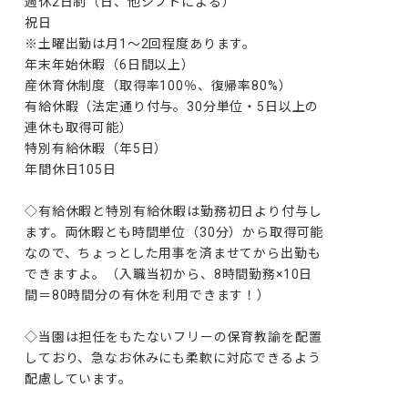
週休2日制（日、他シフトによる）

祝日

※土曜出勤は月1～2回程度あります。

年末年始休暇（6日間以上）

産休育休制度（取得率100％、復帰率80%）

有給休暇（法定通り付与。30分単位・5日以上の
連休も取得可能）

特別有給休暇（年5日）

年間休日105日

◇有給休暇と特別有給休暇は勤務初日より付与し
ます。両休暇とも時間単位（30分）から取得可能
なので、ちょっとした用事を済ませてから出勤も
できますよ。（入職当初から、8時間勤務×10日
間＝80時間分の有休を利用できます！）

◇当園は担任をもたないフリーの保育教諭を配置
しており、急なお休みにも柔軟に対応できるよう
配慮しています。