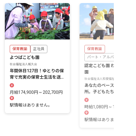
保育教諭
正社員
保育教諭
よつばこども園
パート・アルバイト
社会福祉法人城久会
認定こども園 わっかこど
年間休日127日！ゆとりの保
園
育で充実の保育士生活を送り
社会福祉法人和愛福祉会
ませんか？
あなたのペースで輝ける場
所。子どもたちの笑顔と共
月給174,900円 ~ 202,700円
に、新しい一歩を踏み出そ
う！
駅情報はありません。
時給1,080円 ~ 1,080円
駅情報はありません。