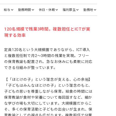
給与
勤務時間
休日・休暇
福利厚生
勤務地
120名規模で残業3時間。複数担任とICTが実
現する効率
定員120名という大規模園でありながら、ICT導入
と複数担任制で月2～3時間の残業を実現。フリー
の保育教諭も配置され、急なお休みにも柔軟に対応
できる仕組みが整っています。

【「ほとけの子」という理念が支える、心の余裕】

「子どもはみんなほとけの子」という理念のもと、
子どもの思いを尊重しながら保育。給食の時間には
保育教諭が食材や栄養について毎回話すなど、細か
な学びの場も大切にしています。大規模園だからこ
そ、多くの保育活動と子どもの出会いが生まれ、保
育教諭としての視点も広がります。複数担任で分業