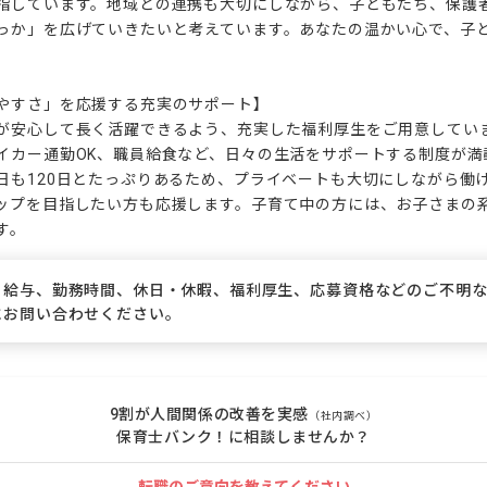
指しています。地域との連携も大切にしながら、子どもたち、保護
っか」を広げていきたいと考えています。あなたの温かい心で、子
やすさ」を応援する充実のサポート】

が安心して長く活躍できるよう、充実した福利厚生をご用意しています
イカー通勤OK、職員給食など、日々の生活をサポートする制度が満
日も120日とたっぷりあるため、プライベートも大切にしながら働
ップを目指したい方も応援します。子育て中の方には、お子さまの
す。
、給与、勤務時間、休日・休暇、福利厚生、応募資格などのご不明
にお問い合わせください。
9割が人間関係の改善を実感
（社内調べ）
保育士バンク！に相談しませんか？
転職のご意向を教えてください