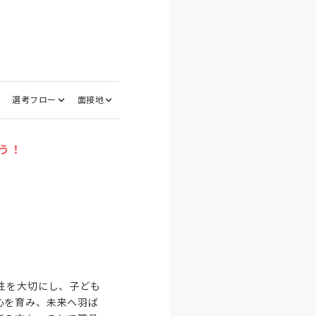
選考フロー
面接地
う！
性を大切にし、子ども
心を育み、未来へ羽ば