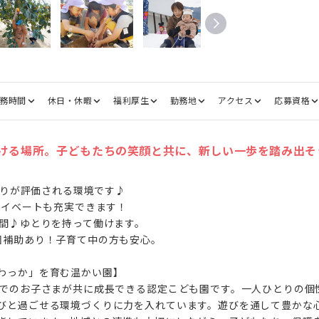
務時間
休日・休暇
福利厚生
勤務地
アクセス
応募資格
ける場所。子どもたちの笑顔と共に、新しい一歩を踏み出そ
張りが評価される環境です♪

ライベートも充実できます！

間♪ゆとりを持って働けます。

園補助あり！子育て中の方も安心。

わっか」を育む温かい園】

までのお子さまが共に成長できる認定こども園です。一人ひとりの個
びと過ごせる環境づくりに力を入れています。遊びを通して豊かな