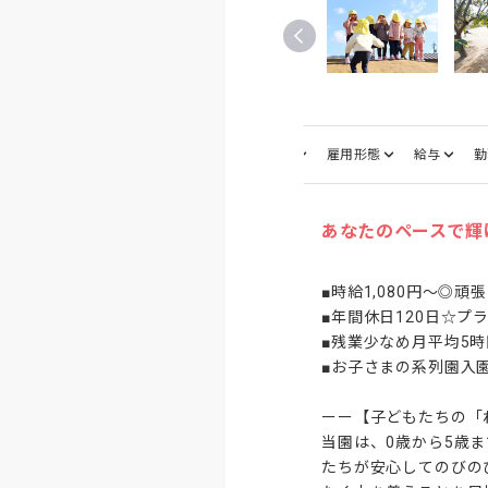
仕事内容
募集職種
雇用形態
給与
勤
あなたのペースで輝
■時給1,080円～◎頑
■年間休日120日☆プ
■残業少なめ月平均5時
■お子さまの系列園入
ーー【子どもたちの「
当園は、0歳から5歳
たちが安心してのびの